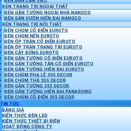
ĐÈN BÀN LÀM VIỆC
ĐÈN TRANG TRÍ NGOẠI THẤT
ĐÈN GẮN TƯỜNG NGOÀI NHÀ NANOCO
ĐÈN SÂN VƯỜN HIỆN ĐẠI NANOCO
ĐÈN TRANG TRÍ NỘI THẤT
ĐÈN CHÙM CỔ ĐIỂN EUROTO
ĐÈN CHÙM NẾN EUROTO
ĐÈN ỐP TRẦN CỔ ĐIỂN EUROTO
ĐÈN ỐP TRẦN TRANG TRÍ EUROTO
ĐÈN CÂY ĐỨNG EUROTO
ĐÈN GẮN TƯỜNG CỔ ĐIỂN EUROTO
ĐÈN GẮN TƯỜNG TÂN CỔ ĐIỂN EUROTO
ĐÈN GẮN TƯỜNG HIỆN ĐẠI EUROTO
ĐÈN CHÙM PHA LÊ 355 DECOR
ĐÈN CHÙM THẢ 355 DECOR
ĐÈN GẮN TƯỜNG 355 DECOR
ĐÈN GẮN TƯỜNG HIỆN ĐẠI PANASONIC
ĐÈN CHÙM CỔ ĐIỂN 355 DECOR
TIN TỨC
BẢNG GIÁ
KIẾN THỨC ĐÈN LED
KIẾN THỨC THIẾT BỊ ĐIỆN
HOẠT ĐỘNG CÔNG TY