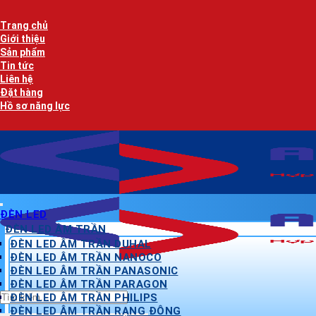
Bỏ
qua
Trang chủ
nội
Giới thiệu
dung
Sản phẩm
Tin tức
Liên hệ
Đặt hàng
Hồ sơ năng lực
ĐÈN LED
ĐÈN LED ÂM TRẦN
ĐÈN LED ÂM TRẦN DUHAL
ĐÈN LED ÂM TRẦN NANOCO
ĐÈN LED ÂM TRẦN PANASONIC
ĐÈN LED ÂM TRẦN PARAGON
Tìm
ĐÈN LED ÂM TRẦN PHILIPS
kiếm:
ĐÈN LED ÂM TRẦN RẠNG ĐÔNG