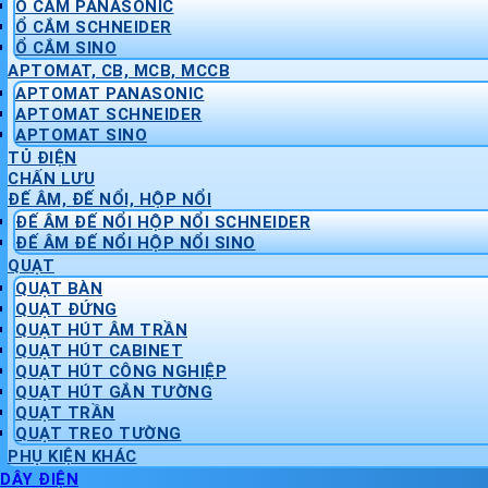
Ổ CẮM PANASONIC
Ổ CẮM SCHNEIDER
Ổ CẮM SINO
APTOMAT, CB, MCB, MCCB
APTOMAT PANASONIC
APTOMAT SCHNEIDER
APTOMAT SINO
TỦ ĐIỆN
CHẤN LƯU
ĐẾ ÂM, ĐẾ NỔI, HỘP NỔI
ĐẾ ÂM ĐẾ NỔI HỘP NỔI SCHNEIDER
ĐẾ ÂM ĐẾ NỔI HỘP NỔI SINO
QUẠT
QUẠT BÀN
QUẠT ĐỨNG
QUẠT HÚT ÂM TRẦN
QUẠT HÚT CABINET
QUẠT HÚT CÔNG NGHIỆP
QUẠT HÚT GẮN TƯỜNG
QUẠT TRẦN
QUẠT TREO TƯỜNG
PHỤ KIỆN KHÁC
DÂY ĐIỆN