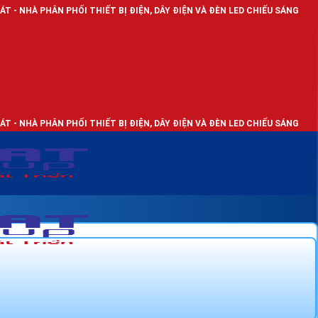
HỐI THIẾT BỊ ĐIỆN, DÂY ĐIỆN VÀ ĐÈN LED CHIẾU SÁNG
HỐI THIẾT BỊ ĐIỆN, DÂY ĐIỆN VÀ ĐÈN LED CHIẾU SÁNG