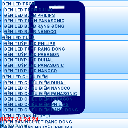
ĐÈN LED TRÒN
ĐÈN LED TRÒN DUHAL
ĐÈN LED BULB PHILIPS
ĐÈN LED TRÒN PANASONIC
ĐÈN LED BULB RẠNG ĐÔNG
ĐÈN LED BULB NANOCO
ĐÈN LED TUÝP
ĐÈN TUÝP LED PHILIPS
ĐÈN LED TUÝP RẠNG ĐÔNG
ĐÈN TUÝP LED PARAGON
ĐÈN TUÝP LED DUHAL
ĐÈN TUÝP LED PANASONIC
ĐÈN TUÝP LED NANOCO
ĐÈN LED CHIẾU ĐIỂM
ĐÈN LED CHIẾU ĐIỂM DUHAL
ĐÈN LED CHIẾU ĐIỂM NANOCO
ĐÈN LED CHIẾU ĐIỂM PANASONIC
ĐÈN LED CHIẾU ĐIỂM PARAGON
ĐÈN LED CHIẾU ĐIỂM PHILIPS
ĐÈN LED CHIẾU ĐIỂM RẠNG ĐÔNG
ĐÈN LED BÁN NGUYỆT
0827 24 24 24
ĐÈN BÁN NGUYỆT RẠNG ĐÔNG
Hỗ trợ tư vấn
ĐÈN LED BÁN NGUYỆT PHILIPS