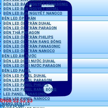
ĐÈN LED BÁN NGUYỆT PANASONIC
ĐÈN LED BÁN NGUYỆT DUHAL
ĐÈN LED BÁN NGUYỆT NANOCO
ĐÈN LED ỐP TRẦN
ĐÈN LED ỐP TRẦN DUHAL
ĐÈN LED ỐP TRẦN PARAGON
ĐÈN THẢ PARAGON
ĐÈN LED ỐP TRẦN PHILIPS
ĐÈN LED ỐP TRẦN RẠNG ĐÔNG
ĐÈN LED ỐP TRẦN PANASONIC
ĐÈN LED ỐP TRẦN NANOCO
ĐÈN LED ÂM NƯỚC
ĐÈN LED DƯỚI NƯỚC DUHAL
ĐÈN LED DƯỚI NƯỚC PARAGON
ĐÈN LED PANEL
ĐÈN LED PANEL DUHAL
ĐÈN LED PANEL PARAGON
ĐÈN LED PANEL PHILIPS
ĐÈN LED PANEL RẠNG ĐÔNG
LED PANEL PANASONIC
ĐÈN LED PANEL NANOCO
0908 53 53 53
MÁNG ĐÈN LED
Hỗ trợ tư vấn