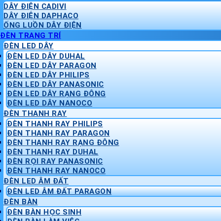
DÂY ĐIỆN CADIVI
DÂY ĐIỆN DAPHACO
ỐNG LUỒN DÂY ĐIỆN
ĐÈN TRANG TRÍ
ĐÈN LED DÂY
ĐÈN LED DÂY DUHAL
ĐÈN LED DÂY PARAGON
ĐÈN LED DÂY PHILIPS
ĐÈN LED DÂY PANASONIC
ĐÈN LED DÂY RẠNG ĐÔNG
ĐÈN LED DÂY NANOCO
ĐÈN THANH RAY
ĐÈN THANH RAY PHILIPS
ĐÈN THANH RAY PARAGON
ĐÈN THANH RAY RẠNG ĐÔNG
ĐÈN THANH RAY DUHAL
ĐÈN RỌI RAY PANASONIC
ĐÈN THANH RAY NANOCO
ĐÈN LED ÂM ĐẤT
ĐÈN LED ÂM ĐẤT PARAGON
ĐÈN BÀN
ĐÈN BÀN HỌC SINH