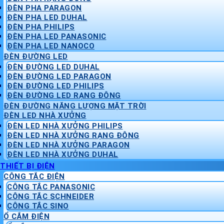
ĐÈN PHA PARAGON
ĐÈN PHA LED DUHAL
ĐÈN PHA PHILIPS
ĐÈN PHA LED PANASONIC
ĐÈN PHA LED NANOCO
ĐÈN ĐƯỜNG LED
ĐÈN ĐƯỜNG LED DUHAL
ĐÈN ĐƯỜNG LED PARAGON
ĐÈN ĐƯỜNG LED PHILIPS
ĐÈN ĐƯỜNG LED RẠNG ĐÔNG
ĐÈN ĐƯỜNG NĂNG LƯỢNG MẶT TRỜI
ĐÈN LED NHÀ XƯỞNG
ĐÈN LED NHÀ XƯỞNG PHILIPS
ĐÈN LED NHÀ XƯỞNG RẠNG ĐÔNG
ĐÈN LED NHÀ XƯỞNG PARAGON
ĐÈN LED NHÀ XƯỞNG DUHAL
THIẾT BỊ ĐIỆN
CÔNG TẮC ĐIỆN
CÔNG TẮC PANASONIC
CÔNG TẮC SCHNEIDER
CÔNG TẮC SINO
Ổ CẮM ĐIỆN