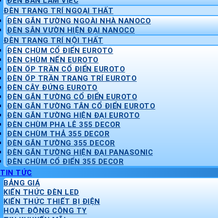
ĐÈN BÀN LÀM VIỆC
ĐÈN TRANG TRÍ NGOẠI THẤT
ĐÈN GẮN TƯỜNG NGOÀI NHÀ NANOCO
ĐÈN SÂN VƯỜN HIỆN ĐẠI NANOCO
ĐÈN TRANG TRÍ NỘI THẤT
ĐÈN CHÙM CỔ ĐIỂN EUROTO
ĐÈN CHÙM NẾN EUROTO
ĐÈN ỐP TRẦN CỔ ĐIỂN EUROTO
ĐÈN ỐP TRẦN TRANG TRÍ EUROTO
ĐÈN CÂY ĐỨNG EUROTO
ĐÈN GẮN TƯỜNG CỔ ĐIỂN EUROTO
ĐÈN GẮN TƯỜNG TÂN CỔ ĐIỂN EUROTO
ĐÈN GẮN TƯỜNG HIỆN ĐẠI EUROTO
ĐÈN CHÙM PHA LÊ 355 DECOR
ĐÈN CHÙM THẢ 355 DECOR
ĐÈN GẮN TƯỜNG 355 DECOR
ĐÈN GẮN TƯỜNG HIỆN ĐẠI PANASONIC
ĐÈN CHÙM CỔ ĐIỂN 355 DECOR
TIN TỨC
BẢNG GIÁ
KIẾN THỨC ĐÈN LED
KIẾN THỨC THIẾT BỊ ĐIỆN
HOẠT ĐỘNG CÔNG TY