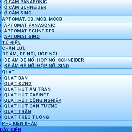
Ổ CẮM PANASONIC
Ổ CẮM SCHNEIDER
Ổ CẮM SINO
APTOMAT, CB, MCB, MCCB
APTOMAT PANASONIC
APTOMAT SCHNEIDER
APTOMAT SINO
TỦ ĐIỆN
CHẤN LƯU
ĐẾ ÂM, ĐẾ NỔI, HỘP NỔI
ĐẾ ÂM ĐẾ NỔI HỘP NỔI SCHNEIDER
ĐẾ ÂM ĐẾ NỔI HỘP NỔI SINO
QUẠT
QUẠT BÀN
QUẠT ĐỨNG
QUẠT HÚT ÂM TRẦN
QUẠT HÚT CABINET
QUẠT HÚT CÔNG NGHIỆP
QUẠT HÚT GẮN TƯỜNG
QUẠT TRẦN
QUẠT TREO TƯỜNG
PHỤ KIỆN KHÁC
DÂY ĐIỆN