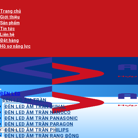
Bỏ
qua
Trang chủ
nội
Giới thiệu
dung
Sản phẩm
Tin tức
Liên hệ
Đặt hàng
Hồ sơ năng lực
ĐÈN LED
ĐÈN LED ÂM TRẦN
ĐÈN LED ÂM TRẦN DUHAL
ĐÈN LED ÂM TRẦN NANOCO
ĐÈN LED ÂM TRẦN PANASONIC
ĐÈN LED ÂM TRẦN PARAGON
Tìm
ĐÈN LED ÂM TRẦN PHILIPS
kiếm:
ĐÈN LED ÂM TRẦN RẠNG ĐÔNG