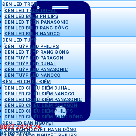
ĐÈN LED TRÒN
ĐÈN LED TRÒN DUHAL
ĐÈN LED BULB PHILIPS
ĐÈN LED TRÒN PANASONIC
ĐÈN LED BULB RẠNG ĐÔNG
ĐÈN LED BULB NANOCO
ĐÈN LED TUÝP
ĐÈN TUÝP LED PHILIPS
ĐÈN LED TUÝP RẠNG ĐÔNG
ĐÈN TUÝP LED PARAGON
ĐÈN TUÝP LED DUHAL
ĐÈN TUÝP LED PANASONIC
ĐÈN TUÝP LED NANOCO
ĐÈN LED CHIẾU ĐIỂM
ĐÈN LED CHIẾU ĐIỂM DUHAL
ĐÈN LED CHIẾU ĐIỂM NANOCO
ĐÈN LED CHIẾU ĐIỂM PANASONIC
ĐÈN LED CHIẾU ĐIỂM PARAGON
ĐÈN LED CHIẾU ĐIỂM PHILIPS
ĐÈN LED CHIẾU ĐIỂM RẠNG ĐÔNG
ĐÈN LED BÁN NGUYỆT
0827 24 24 24
ĐÈN BÁN NGUYỆT RẠNG ĐÔNG
Hỗ trợ tư vấn
ĐÈN LED BÁN NGUYỆT PHILIPS