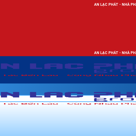
AN LẠC PHÁT - NHÀ PHÂN PHỐI THIẾT B
AN LẠC PHÁT - NHÀ PHÂN PHỐI THIẾT B