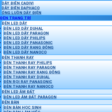
DÂY ĐIỆN CADIVI
DÂY ĐIỆN DAPHACO
ỐNG LUỒN DÂY ĐIỆN
ĐÈN TRANG TRÍ
ĐÈN LED DÂY
ĐÈN LED DÂY DUHAL
ĐÈN LED DÂY PARAGON
ĐÈN LED DÂY PHILIPS
ĐÈN LED DÂY PANASONIC
ĐÈN LED DÂY RẠNG ĐÔNG
ĐÈN LED DÂY NANOCO
ĐÈN THANH RAY
ĐÈN THANH RAY PHILIPS
ĐÈN THANH RAY PARAGON
ĐÈN THANH RAY RẠNG ĐÔNG
ĐÈN THANH RAY DUHAL
ĐÈN RỌI RAY PANASONIC
ĐÈN THANH RAY NANOCO
ĐÈN LED ÂM ĐẤT
ĐÈN LED ÂM ĐẤT PARAGON
ĐÈN BÀN
ĐÈN BÀN HỌC SINH