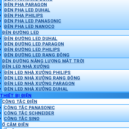
ĐÈN PHA PARAGON
ĐÈN PHA LED DUHAL
ĐÈN PHA PHILIPS
ĐÈN PHA LED PANASONIC
ĐÈN PHA LED NANOCO
ĐÈN ĐƯỜNG LED
ĐÈN ĐƯỜNG LED DUHAL
ĐÈN ĐƯỜNG LED PARAGON
ĐÈN ĐƯỜNG LED PHILIPS
ĐÈN ĐƯỜNG LED RẠNG ĐÔNG
ĐÈN ĐƯỜNG NĂNG LƯỢNG MẶT TRỜI
ĐÈN LED NHÀ XƯỞNG
ĐÈN LED NHÀ XƯỞNG PHILIPS
ĐÈN LED NHÀ XƯỞNG RẠNG ĐÔNG
ĐÈN LED NHÀ XƯỞNG PARAGON
ĐÈN LED NHÀ XƯỞNG DUHAL
THIẾT BỊ ĐIỆN
CÔNG TẮC ĐIỆN
CÔNG TẮC PANASONIC
CÔNG TẮC SCHNEIDER
CÔNG TẮC SINO
Ổ CẮM ĐIỆN