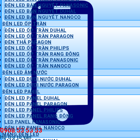
ĐÈN LED BÁN NGUYỆT PANASONIC
ĐÈN LED BÁN NGUYỆT DUHAL
ĐÈN LED BÁN NGUYỆT NANOCO
ĐÈN LED ỐP TRẦN
ĐÈN LED ỐP TRẦN DUHAL
ĐÈN LED ỐP TRẦN PARAGON
ĐÈN THẢ PARAGON
ĐÈN LED ỐP TRẦN PHILIPS
ĐÈN LED ỐP TRẦN RẠNG ĐÔNG
ĐÈN LED ỐP TRẦN PANASONIC
ĐÈN LED ỐP TRẦN NANOCO
ĐÈN LED ÂM NƯỚC
ĐÈN LED DƯỚI NƯỚC DUHAL
ĐÈN LED DƯỚI NƯỚC PARAGON
ĐÈN LED PANEL
ĐÈN LED PANEL DUHAL
ĐÈN LED PANEL PARAGON
ĐÈN LED PANEL PHILIPS
ĐÈN LED PANEL RẠNG ĐÔNG
LED PANEL PANASONIC
ĐÈN LED PANEL NANOCO
0908 53 53 53
MÁNG ĐÈN LED
Hỗ trợ tư vấn