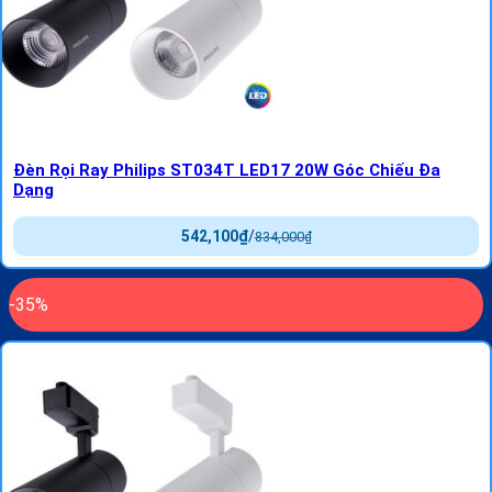
Đèn Rọi Ray Philips ST034T LED17 20W Góc Chiếu Đa
Dạng
542,100
₫
/
834,000
₫
-35%