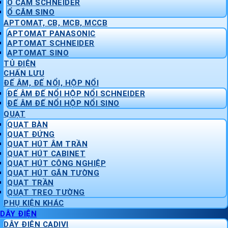
Ổ CẮM SCHNEIDER
Ổ CẮM SINO
APTOMAT, CB, MCB, MCCB
APTOMAT PANASONIC
APTOMAT SCHNEIDER
APTOMAT SINO
TỦ ĐIỆN
CHẤN LƯU
ĐẾ ÂM, ĐẾ NỔI, HỘP NỔI
ĐẾ ÂM ĐẾ NỔI HỘP NỔI SCHNEIDER
ĐẾ ÂM ĐẾ NỔI HỘP NỔI SINO
QUẠT
QUẠT BÀN
QUẠT ĐỨNG
QUẠT HÚT ÂM TRẦN
QUẠT HÚT CABINET
QUẠT HÚT CÔNG NGHIỆP
QUẠT HÚT GẮN TƯỜNG
QUẠT TRẦN
QUẠT TREO TƯỜNG
PHỤ KIỆN KHÁC
DÂY ĐIỆN
DÂY ĐIỆN CADIVI