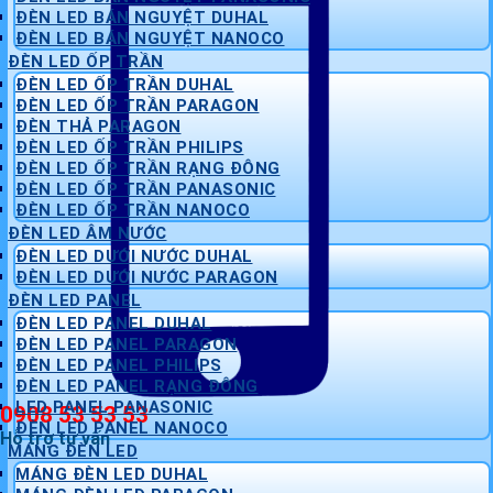
ĐÈN LED BÁN NGUYỆT DUHAL
ĐÈN LED BÁN NGUYỆT NANOCO
ĐÈN LED ỐP TRẦN
ĐÈN LED ỐP TRẦN DUHAL
ĐÈN LED ỐP TRẦN PARAGON
ĐÈN THẢ PARAGON
ĐÈN LED ỐP TRẦN PHILIPS
ĐÈN LED ỐP TRẦN RẠNG ĐÔNG
ĐÈN LED ỐP TRẦN PANASONIC
ĐÈN LED ỐP TRẦN NANOCO
ĐÈN LED ÂM NƯỚC
ĐÈN LED DƯỚI NƯỚC DUHAL
ĐÈN LED DƯỚI NƯỚC PARAGON
ĐÈN LED PANEL
ĐÈN LED PANEL DUHAL
ĐÈN LED PANEL PARAGON
ĐÈN LED PANEL PHILIPS
ĐÈN LED PANEL RẠNG ĐÔNG
LED PANEL PANASONIC
0908 53 53 53
ĐÈN LED PANEL NANOCO
Hỗ trợ tư vấn
MÁNG ĐÈN LED
MÁNG ĐÈN LED DUHAL