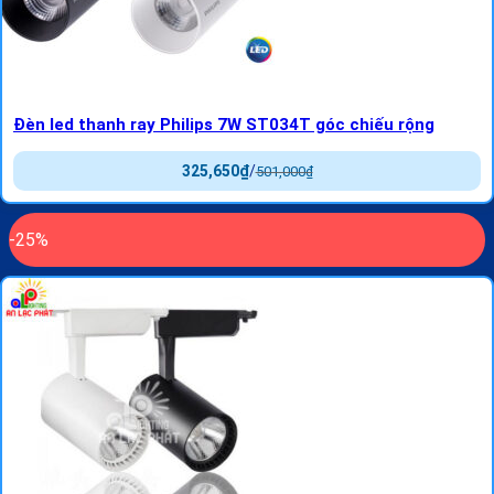
Đèn led thanh ray Philips 7W ST034T góc chiếu rộng
325,650
₫
/
501,000
₫
-25%