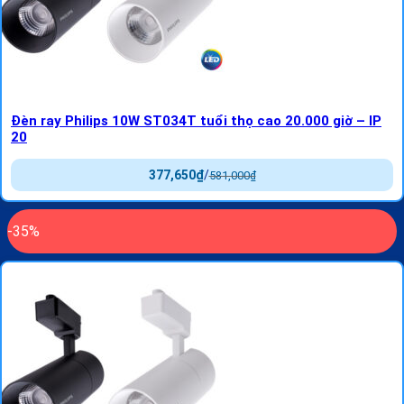
Đèn ray Philips 10W ST034T tuổi thọ cao 20.000 giờ – IP
20
377,650
₫
/
581,000
₫
-35%