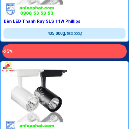
Đèn LED Thanh Ray SLS 11W Phillips
435,000
₫
/
580,000
₫
-25%