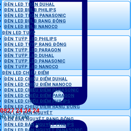
ĐÈN LED TRÒN DUHAL
ĐÈN LED BULB PHILIPS
ĐÈN LED TRÒN PANASONIC
ĐÈN LED BULB RẠNG ĐÔNG
ĐÈN LED BULB NANOCO
ĐÈN LED TUÝP
ĐÈN TUÝP LED PHILIPS
ĐÈN LED TUÝP RẠNG ĐÔNG
ĐÈN TUÝP LED PARAGON
ĐÈN TUÝP LED DUHAL
ĐÈN TUÝP LED PANASONIC
ĐÈN TUÝP LED NANOCO
ĐÈN LED CHIẾU ĐIỂM
ĐÈN LED CHIẾU ĐIỂM DUHAL
ĐÈN LED CHIẾU ĐIỂM NANOCO
ĐÈN LED CHIẾU ĐIỂM PANASONIC
ĐÈN LED CHIẾU ĐIỂM PARAGON
ĐÈN LED CHIẾU ĐIỂM PHILIPS
ĐÈN LED CHIẾU ĐIỂM RẠNG ĐÔNG
0827 24 24 24
ĐÈN LED BÁN NGUYỆT
Hỗ trợ tư vấn
ĐÈN BÁN NGUYỆT RẠNG ĐÔNG
ĐÈN LED BÁN NGUYỆT PHILIPS
ĐÈN LED BÁN NGUYỆT PANASONIC