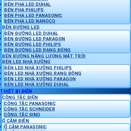
ĐÈN PHA LED DUHAL
ĐÈN PHA PHILIPS
ĐÈN PHA LED PANASONIC
ĐÈN PHA LED NANOCO
ĐÈN ĐƯỜNG LED
ĐÈN ĐƯỜNG LED DUHAL
ĐÈN ĐƯỜNG LED PARAGON
ĐÈN ĐƯỜNG LED PHILIPS
ĐÈN ĐƯỜNG LED RẠNG ĐÔNG
ĐÈN ĐƯỜNG NĂNG LƯỢNG MẶT TRỜI
ĐÈN LED NHÀ XƯỞNG
ĐÈN LED NHÀ XƯỞNG PHILIPS
ĐÈN LED NHÀ XƯỞNG RẠNG ĐÔNG
ĐÈN LED NHÀ XƯỞNG PARAGON
ĐÈN LED NHÀ XƯỞNG DUHAL
THIẾT BỊ ĐIỆN
CÔNG TẮC ĐIỆN
CÔNG TẮC PANASONIC
CÔNG TẮC SCHNEIDER
CÔNG TẮC SINO
Ổ CẮM ĐIỆN
Ổ CẮM PANASONIC