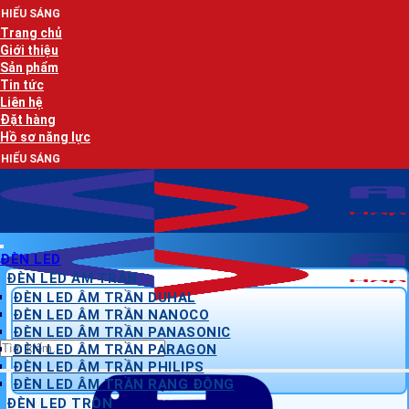
Bỏ
AN LẠ
qua
Trang chủ
nội
Giới thiệu
dung
Sản phẩm
Tin tức
Liên hệ
Đặt hàng
Hồ sơ năng lực
AN LẠ
ĐÈN LED
ĐÈN LED ÂM TRẦN
ĐÈN LED ÂM TRẦN DUHAL
ĐÈN LED ÂM TRẦN NANOCO
ĐÈN LED ÂM TRẦN PANASONIC
Tìm
ĐÈN LED ÂM TRẦN PARAGON
kiếm:
ĐÈN LED ÂM TRẦN PHILIPS
ĐÈN LED ÂM TRẦN RẠNG ĐÔNG
ĐÈN LED TRÒN