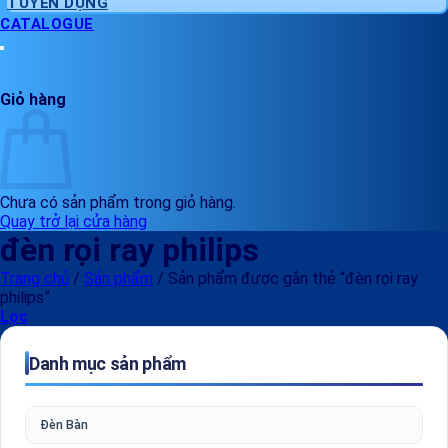
TUYỂN DỤNG
CATALOGUE
Giỏ hàng
Chưa có sản phẩm trong giỏ hàng.
Quay trở lại cửa hàng
đèn rọi ray philips
Trang chủ
/
Sản phẩm
/
Sản phẩm được gắn thẻ “đèn rọi ray
philips”
Lọc
Danh mục sản phẩm
Đèn Bàn