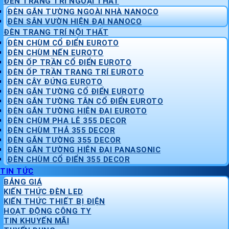
ĐÈN TRANG TRÍ NGOẠI THẤT
ĐÈN GẮN TƯỜNG NGOÀI NHÀ NANOCO
ĐÈN SÂN VƯỜN HIỆN ĐẠI NANOCO
ĐÈN TRANG TRÍ NỘI THẤT
ĐÈN CHÙM CỔ ĐIỂN EUROTO
ĐÈN CHÙM NẾN EUROTO
ĐÈN ỐP TRẦN CỔ ĐIỂN EUROTO
ĐÈN ỐP TRẦN TRANG TRÍ EUROTO
ĐÈN CÂY ĐỨNG EUROTO
ĐÈN GẮN TƯỜNG CỔ ĐIỂN EUROTO
ĐÈN GẮN TƯỜNG TÂN CỔ ĐIỂN EUROTO
ĐÈN GẮN TƯỜNG HIỆN ĐẠI EUROTO
ĐÈN CHÙM PHA LÊ 355 DECOR
ĐÈN CHÙM THẢ 355 DECOR
ĐÈN GẮN TƯỜNG 355 DECOR
ĐÈN GẮN TƯỜNG HIỆN ĐẠI PANASONIC
ĐÈN CHÙM CỔ ĐIỂN 355 DECOR
TIN TỨC
BẢNG GIÁ
KIẾN THỨC ĐÈN LED
KIẾN THỨC THIẾT BỊ ĐIỆN
HOẠT ĐỘNG CÔNG TY
TIN KHUYẾN MÃI