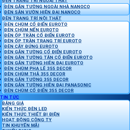
ĐÈN TRANG TRÍ NGOẠI THẤT
ĐÈN GẮN TƯỜNG NGOÀI NHÀ NANOCO
ĐÈN SÂN VƯỜN HIỆN ĐẠI NANOCO
ĐÈN TRANG TRÍ NỘI THẤT
ĐÈN CHÙM CỔ ĐIỂN EUROTO
ĐÈN CHÙM NẾN EUROTO
ĐÈN ỐP TRẦN CỔ ĐIỂN EUROTO
ĐÈN ỐP TRẦN TRANG TRÍ EUROTO
ĐÈN CÂY ĐỨNG EUROTO
ĐÈN GẮN TƯỜNG CỔ ĐIỂN EUROTO
ĐÈN GẮN TƯỜNG TÂN CỔ ĐIỂN EUROTO
ĐÈN GẮN TƯỜNG HIỆN ĐẠI EUROTO
ĐÈN CHÙM PHA LÊ 355 DECOR
ĐÈN CHÙM THẢ 355 DECOR
ĐÈN GẮN TƯỜNG 355 DECOR
ĐÈN GẮN TƯỜNG HIỆN ĐẠI PANASONIC
ĐÈN CHÙM CỔ ĐIỂN 355 DECOR
TIN TỨC
BẢNG GIÁ
KIẾN THỨC ĐÈN LED
KIẾN THỨC THIẾT BỊ ĐIỆN
HOẠT ĐỘNG CÔNG TY
TIN KHUYẾN MÃI