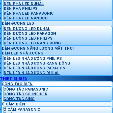
ĐÈN PHA LED DUHAL
ĐÈN PHA PHILIPS
ĐÈN PHA LED PANASONIC
ĐÈN PHA LED NANOCO
ĐÈN ĐƯỜNG LED
ĐÈN ĐƯỜNG LED DUHAL
ĐÈN ĐƯỜNG LED PARAGON
ĐÈN ĐƯỜNG LED PHILIPS
ĐÈN ĐƯỜNG LED RẠNG ĐÔNG
ĐÈN ĐƯỜNG NĂNG LƯỢNG MẶT TRỜI
ĐÈN LED NHÀ XƯỞNG
ĐÈN LED NHÀ XƯỞNG PHILIPS
ĐÈN LED NHÀ XƯỞNG RẠNG ĐÔNG
ĐÈN LED NHÀ XƯỞNG PARAGON
ĐÈN LED NHÀ XƯỞNG DUHAL
THIẾT BỊ ĐIỆN
CÔNG TẮC ĐIỆN
CÔNG TẮC PANASONIC
CÔNG TẮC SCHNEIDER
CÔNG TẮC SINO
Ổ CẮM ĐIỆN
Ổ CẮM PANASONIC