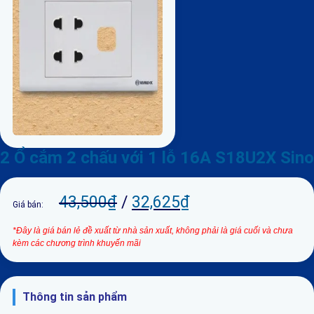
2 Ổ cắm 2 chấu với 1 lỗ 16A S18U2X Sino
43,500
₫
/
32,625
₫
Giá bán:
*Đây là giá bán lẻ đề xuất từ nhà sản xuất, không phải là giá cuối và chưa
kèm các chương trình khuyến mãi
Thông tin sản phẩm