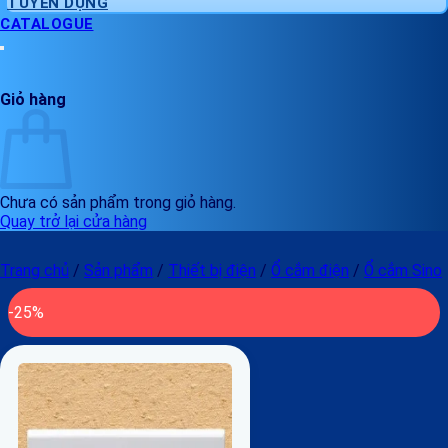
TUYỂN DỤNG
CATALOGUE
Giỏ hàng
Chưa có sản phẩm trong giỏ hàng.
Quay trở lại cửa hàng
Trang chủ
/
Sản phẩm
/
Thiết bị điện
/
Ổ cắm điện
/
Ổ cắm Sino
-25%