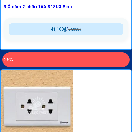
3 Ổ cắm 2 chấu 16A S18U3 Sino
41,100
₫
/
54,800
₫
-25%