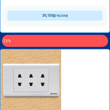
30,150
₫
/
40,200
₫
-25%