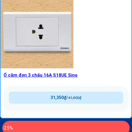
Ổ cắm đơn 3 chấu 16A S18UE Sino
31,350
₫
/
41,800
₫
-25%