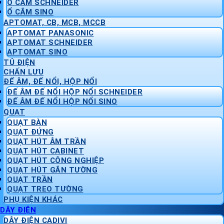
Ổ CẮM SCHNEIDER
Ổ CẮM SINO
APTOMAT, CB, MCB, MCCB
APTOMAT PANASONIC
APTOMAT SCHNEIDER
APTOMAT SINO
TỦ ĐIỆN
CHẤN LƯU
ĐẾ ÂM, ĐẾ NỔI, HỘP NỔI
ĐẾ ÂM ĐẾ NỔI HỘP NỔI SCHNEIDER
ĐẾ ÂM ĐẾ NỔI HỘP NỔI SINO
QUẠT
QUẠT BÀN
QUẠT ĐỨNG
QUẠT HÚT ÂM TRẦN
QUẠT HÚT CABINET
QUẠT HÚT CÔNG NGHIỆP
QUẠT HÚT GẮN TƯỜNG
QUẠT TRẦN
QUẠT TREO TƯỜNG
PHỤ KIỆN KHÁC
DÂY ĐIỆN
DÂY ĐIỆN CADIVI