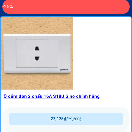
-25%
Ổ cắm đơn 2 chấu 16A S18U Sino chính hãng
22,125
₫
/
29,500
₫