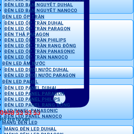
ĐÈN LED BÁN NGUYỆT DUHAL
ĐÈN LED BÁN NGUYỆT NANOCO
ĐÈN LED ỐP TRẦN
ĐÈN LED ỐP TRẦN DUHAL
ĐÈN LED ỐP TRẦN PARAGON
ĐÈN THẢ PARAGON
ĐÈN LED ỐP TRẦN PHILIPS
ĐÈN LED ỐP TRẦN RẠNG ĐÔNG
ĐÈN LED ỐP TRẦN PANASONIC
ĐÈN LED ỐP TRẦN NANOCO
ĐÈN LED ÂM NƯỚC
ĐÈN LED DƯỚI NƯỚC DUHAL
ĐÈN LED DƯỚI NƯỚC PARAGON
ĐÈN LED PANEL
ĐÈN LED PANEL DUHAL
ĐÈN LED PANEL PARAGON
ĐÈN LED PANEL PHILIPS
ĐÈN LED PANEL RẠNG ĐÔNG
LED PANEL PANASONIC
0908 53 53 53
ĐÈN LED PANEL NANOCO
Hỗ trợ tư vấn
MÁNG ĐÈN LED
MÁNG ĐÈN LED DUHAL