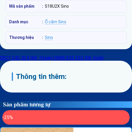
Mã sản phẩm
:
S18U2X Sino
Danh mục
:
Ổ cắm Sino
Thương hiệu
:
Sino
0827 242 424 (Mr. Thuận)
0908 535 353 (Mr. Hoài)
Thông tin thêm:
Sản phẩm tương tự
-25%