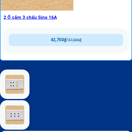
2 Ổ cắm 3 chấu Sino 16A
42,750
₫
/
57,000
₫