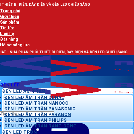
Bỏ
ÂY ĐIỆN VÀ ĐÈN LED CHIẾU SÁNG
qua
Trang chủ
nội
Giới thiệu
dung
Sản phẩm
Tin tức
Liên hệ
Đặt hàng
Hồ sơ năng lực
I THIẾT BỊ ĐIỆN, DÂY ĐIỆN VÀ ĐÈN LED CHIẾU SÁNG
ĐÈN LED
ĐÈN LED ÂM TRẦN
ĐÈN LED ÂM TRẦN DUHAL
ĐÈN LED ÂM TRẦN NANOCO
ĐÈN LED ÂM TRẦN PANASONIC
Tìm
ĐÈN LED ÂM TRẦN PARAGON
kiếm:
ĐÈN LED ÂM TRẦN PHILIPS
ĐÈN LED ÂM TRẦN RẠNG ĐÔNG
ĐÈN LED TRÒN