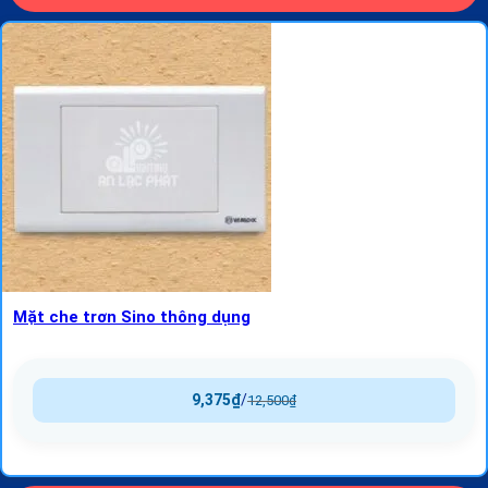
Mặt che trơn Sino thông dụng
9,375
₫
/
12,500
₫