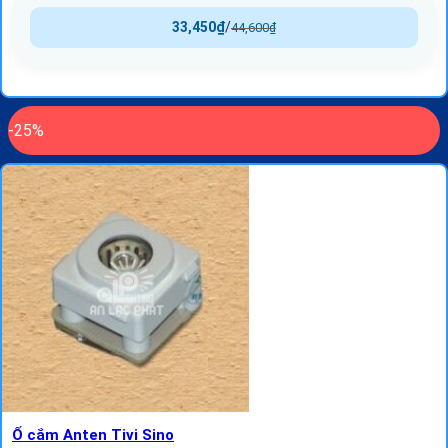
33,450
₫
/
44,600
₫
-25%
Ổ cắm Anten Tivi Sino