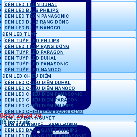
ĐÈN LED TRÒN DUHAL
ĐÈN LED BULB PHILIPS
ĐÈN LED TRÒN PANASONIC
ĐÈN LED BULB RẠNG ĐÔNG
ĐÈN LED BULB NANOCO
ĐÈN LED TUÝP
ĐÈN TUÝP LED PHILIPS
ĐÈN LED TUÝP RẠNG ĐÔNG
ĐÈN TUÝP LED PARAGON
ĐÈN TUÝP LED DUHAL
ĐÈN TUÝP LED PANASONIC
ĐÈN TUÝP LED NANOCO
ĐÈN LED CHIẾU ĐIỂM
ĐÈN LED CHIẾU ĐIỂM DUHAL
ĐÈN LED CHIẾU ĐIỂM NANOCO
ĐÈN LED CHIẾU ĐIỂM PANASONIC
ĐÈN LED CHIẾU ĐIỂM PARAGON
ĐÈN LED CHIẾU ĐIỂM PHILIPS
ĐÈN LED CHIẾU ĐIỂM RẠNG ĐÔNG
0827 24 24 24
ĐÈN LED BÁN NGUYỆT
Hỗ trợ tư vấn
ĐÈN BÁN NGUYỆT RẠNG ĐÔNG
ĐÈN LED BÁN NGUYỆT PHILIPS
ĐÈN LED BÁN NGUYỆT PANASONIC