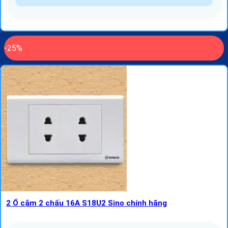
-25%
2 Ổ cắm 2 chấu 16A S18U2 Sino chính hãng