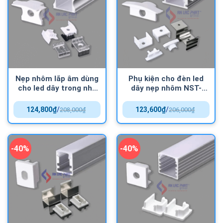
Nẹp nhôm lắp âm dùng
Phụ kiện cho đèn led
cho led dây trong nhà
dây nẹp nhôm NST-
NST-AB2414 Nanoco
AB2507 Nanoco
124,800
₫
/
123,600
₫
/
208,000
₫
206,000
₫
-40%
-40%