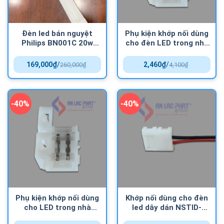
Đèn led bán nguyệt
Phụ kiện khớp nối dùng
Philips BN001C 20w
cho đèn LED trong nhà
0.6m chất lượng sáng
NSTID-MS10 Nanoco
cao
169,000
₫
/
2,460
₫
/
260,000
₫
4,100
₫
-40%
-40%
Phụ kiện khớp nối dùng
Khớp nối dùng cho đèn
cho LED trong nhà
led dây dán NSTID-
NSTID-MC08 Nanoco
CW10 Nanoco