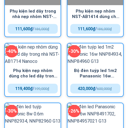
Phụ kiện led dây trong
Phụ kiện nẹp nhôm
nhà nẹp nhôm NST-
NST-AB1414 dùng cho
AB1013 Nanoco
led dây trong nhà
111,600
₫
/
111,600
₫
/
186,000
₫
186,000
₫
-40%
-30%
Phụ kiện nẹp nhôm
Bộ đèn tuýp led 1m2
dùng cho led dây trong
Panasonic 16w
nhà NST-AB1714
NNP84934, NNP84960
Nanoco
G13
119,400
₫
/
420,000
₫
/
199,000
₫
600,000
₫
-30%
-26%