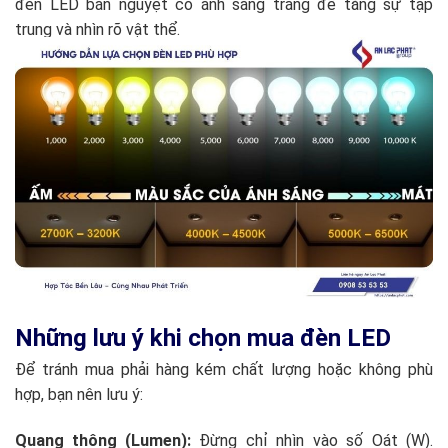
đèn LED bán nguyệt có ánh sáng trắng để tăng sự tập
trung và nhìn rõ vật thể.
Văn phòng, Showroom:
Đèn LED Panel
là lựa chọn tối ưu
nhờ ánh sáng tỏa đều, không gây mỏi mắt khi làm việc lâu.
Ban công, Hành lang:
Sử dụng
đèn LED ốp trần
hoặc
đèn
LED tròn
để dễ dàng lắp đặt và thay thế.
Sân vườn, Bể bơi:
Bắt buộc phải chọn các loại đèn chuyên
dụng có chỉ số chống nước và bụi cao (IP65, IP68) như đèn
pha LED hoặc
đèn âm nước
.
Những lưu ý khi chọn mua đèn LED
Để tránh mua phải hàng kém chất lượng hoặc không phù
hợp, bạn nên lưu ý:
Quang thông (Lumen):
Đừng chỉ nhìn vào số Oát (W).