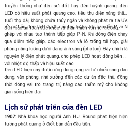
truyền thống như đèn sợi đốt hay đèn huỳnh quang, đèn
LED có hiệu suất phát quang cao, tiêu thụ điện năng thấp,
tuổi thọ dài, không chứa thủy ngân và không phát ra tia UV,
Về cơ bản, đèn LED được cấu tạo từ hai lớp bán dẫn P và N
đảm bảo an toàn sức khỏe và thân thiện với môi trường.
ghép với nhau tạo thành tiếp giáp P-N. Khi dòng điện chạy
qua điểm tiếp giáp, các electron và lỗ trống tái hợp, giải
phóng năng lượng dưới dạng ánh sáng (photon). Đây chính là
nguyên lý điện phát quang, cho phép LED hoạt động bền bỉ
với nhiệt độ thấp và hiệu suất cao.
Đèn LED hiện nay được ứng dụng rộng rãi từ chiếu sáng dân
dụng, văn phòng, nhà xưởng đến các dự án đặc thù, đồng
thời đóng vai trò trang trí, nâng cao thẩm mỹ cho không
gian sống hiện đại.
Lịch sử phát triển của đèn LED
1907
: Nhà khoa học người Anh H.J. Round phát hiện hiện
tượng phát quang ở điốt bán dẫn đầu tiên.