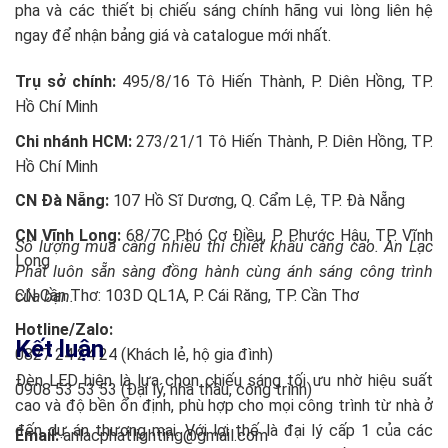
pha và các thiết bị chiếu sáng chính hãng vui lòng liên hệ
ngay để nhận bảng giá và catalogue mới nhất.
Trụ sở chính:
495/8/16 Tô Hiến Thành, P. Diên Hồng, TP.
Hồ Chí Minh
Chi nhánh HCM:
273/21/1 Tô Hiến Thành, P. Diên Hồng, TP.
Hồ Chí Minh
CN Đà Nẵng:
107 Hồ Sĩ Dương, Q. Cẩm Lệ, TP. Đà Nẵng
CN Vĩnh Long:
68/7C Phó Cơ Điều, P. Phước Hậu, TP. Vĩnh
Số lượng mua càng nhiều thì chiết khấu càng cao. An Lạc
Long
Phát luôn sẵn sàng đồng hành cùng ánh sáng công trình
CN Cần Thơ: 103D QL1A, P. Cái Răng, TP. Cần Thơ
của bạn.
Hotline/Zalo:
Kết luận
0827 24 24 24 (Khách lẻ, hộ gia đình)
Đèn LED hiện là lựa chọn chiếu sáng tối ưu nhờ hiệu suất
0908 53 53 53 (Đại lý, nhà thầu, công trình)
cao và độ bền ổn định, phù hợp cho mọi công trình từ nhà ở
đến dự án thương mại. Với lợi thế là đại lý cấp 1 của các
Email:
anlacphatlighting@gmail.com