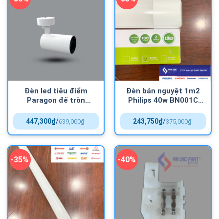
Đèn led tiêu điểm
Đèn bán nguyệt 1m2
Paragon đế tròn
Philips 40w BN001C
PSLTT5L/C 5w hiện đại
hiệu suất vượt trội
vượt trội
447,300
₫
/
243,750
₫
/
639,000
₫
375,000
₫
-35%
-40%