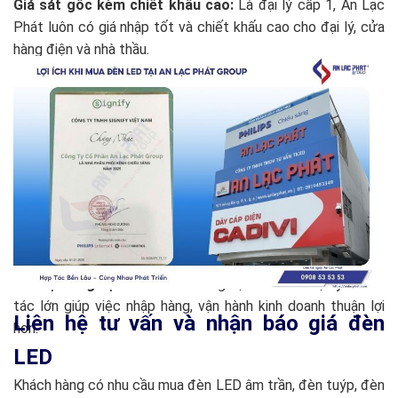
Giá sát gốc kèm chiết khấu cao:
Là đại lý cấp 1, An Lạc
Phát luôn có giá nhập tốt và chiết khấu cao cho đại lý, cửa
hàng điện và nhà thầu.
Kho hàng đa dạng:
Luôn sẵn các dòng âm trần, tuýp, panel,
pha… số lượng lớn, đáp ứng tiến độ mọi công trình.
Giao hàng nhanh toàn quốc:
Hệ thống kho bãi tại TP.HCM,
Đà Nẵng, Cần Thơ, Vĩnh Long giúp giao hàng nhanh chóng
cho các công trình cần tiến độ gấp.
Bảo hành chu đáo:
Áp dụng chế độ bảo hành theo tiêu
chuẩn nhà sản xuất, hỗ trợ đổi mới (tùy sản phẩm). Quy trình
nhanh chóng, không rườm rà.
Hỗ trợ công nợ:
Chính sách công nợ dành cho đại lý và đối
tác lớn giúp việc nhập hàng, vận hành kinh doanh thuận lợi
Liên hệ tư vấn và nhận báo giá đèn
hơn.
LED
Khách hàng có nhu cầu mua đèn LED âm trần, đèn tuýp, đèn