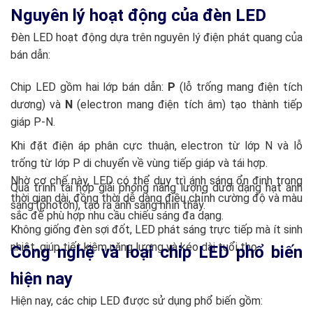
Nguyên lý hoạt động của đèn LED
Đèn LED hoạt động dựa trên nguyên lý điện phát quang của
bán dẫn:
Chip LED gồm hai lớp bán dẫn:
P
(lỗ trống mang điện tích
dương) và
N
(electron mang điện tích âm) tạo thành tiếp
giáp P-N.
Khi đặt điện áp phân cực thuận, electron từ lớp N và lỗ
trống từ lớp P di chuyển về vùng tiếp giáp và tái hợp.
Nhờ cơ chế này, LED có thể duy trì ánh sáng ổn định trong
Quá trình tái hợp giải phóng năng lượng dưới dạng hạt ánh
thời gian dài, đồng thời dễ dàng điều chỉnh cường độ và màu
sáng (photon), tạo ra ánh sáng nhìn thấy.
sắc để phù hợp nhu cầu chiếu sáng đa dạng.
Không giống đèn sợi đốt, LED phát sáng trực tiếp mà ít sinh
nhiệt, giúp tiết kiệm năng lượng và kéo dài tuổi thọ.
Công nghệ và loại chip LED phổ biến
hiện nay
Hiện nay, các chip LED được sử dụng phổ biến gồm: