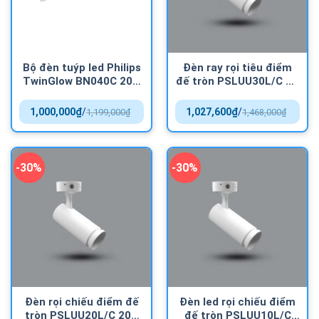
Bộ đèn tuýp led Philips
Đèn ray rọi tiêu điểm
TwinGlow BN040C 20w
đế tròn PSLUU30L/C độ
cao cấp
hoàn màu cao
1,000,000
₫
/
1,027,600
₫
/
1,199,000
₫
1,468,000
₫
-30%
-30%
Đèn rọi chiếu điểm đế
Đèn led rọi chiếu điểm
tròn PSLUU20L/C 20w
đế tròn PSLUU10L/C