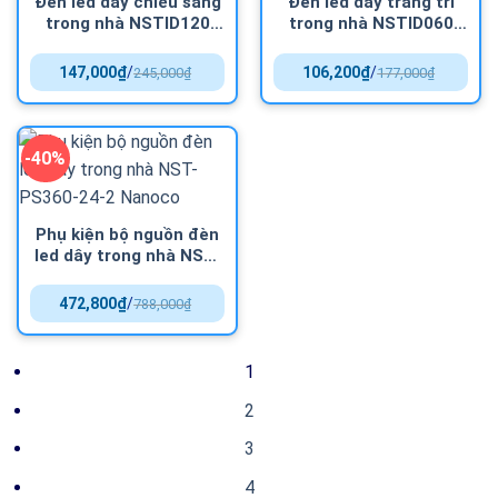
Đèn led dây chiếu sáng
Đèn led dây trang trí
trong nhà NSTID120
trong nhà NSTID060
Nanoco IP20
Nanoco IP20
147,000
₫
/
106,200
₫
/
245,000
₫
177,000
₫
-40%
Phụ kiện bộ nguồn đèn
led dây trong nhà NST-
PS360-24-2 Nanoco
472,800
₫
/
788,000
₫
1
2
3
4