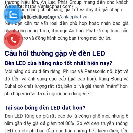
thương hiệu lớn, An Lạc Phát Group mang đến cho khách
Website:
https://anlacphat.com/
hàng nguồn hàng chính hãng, giá tốt và đầy đủ giải pháp cho
Facebook:
facebook.com/anlacphat.vn
từng nhu cầu chiếu sáng.
Nếu bạn cần tư vấn loại đèn phù hợp hoặc nhận báo giá
nhanh cho công trình, đội ngũ An Lạc Phát Group luôn sẵn
sàng hỗ trợ và đồng hành cùng bạn trong mọi dự án.
Câu hỏi thường gặp về đèn LED
Đèn LED của hãng nào tốt nhất hiện nay?
Mỗi hãng có ưu điểm riêng. Philips và Panasonic nổi bật về
độ bền và ánh sáng cao cấp (giá cao hơn). Rạng Đông và
Duhal có chất lượng rất tốt, bền bỉ và giá thành “mềm” hơn,
phù hợp với đại đa số người tiêu dùng Việt.
Tại sao bóng đèn LED đắt hơn?
Đèn LED từng có giá rất cao do là công nghệ mới, nhưng 6
năm gần đây giá đã giảm tới 80%. So với đèn truyền thống,
LED có chi phí ban đầu cao hơn nhưng tiết kiệm điện, bền