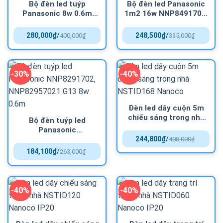
Bộ đèn led tuýp
Bộ đèn led Panasonic
Panasonic 8w 0.6m
1m2 16w NNP8491702,
NNP82934, NNP82960
NNP84957021 G13
G13
280,000
₫
/
248,500
₫
/
400,000
₫
335,000
₫
-30%
-40%
Đèn led dây cuộn 5m
chiếu sáng trong nhà
Bộ đèn tuýp led
NSTID168 Nanoco
Panasonic
NNP8291702,
244,800
₫
/
408,000
₫
NNP82957021 G13 8w
184,100
₫
/
263,000
₫
0.6m
-40%
-40%