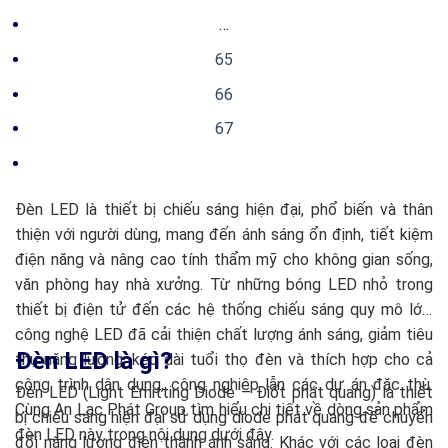
…
65
66
67
Đèn LED là thiết bị chiếu sáng hiện đại, phổ biến và thân
thiện với người dùng, mang đến ánh sáng ổn định, tiết kiệm
điện năng và nâng cao tính thẩm mỹ cho không gian sống,
văn phòng hay nhà xưởng. Từ những bóng LED nhỏ trong
thiết bị điện tử đến các hệ thống chiếu sáng quy mô lớn,
công nghệ LED đã cải thiện chất lượng ánh sáng, giảm tiêu
Đèn LED là gì?
thụ năng lượng, kéo dài tuổi thọ đèn và thích hợp cho cả
công trình dân dụng, công nghiệp lẫn các dự án đặc thù.
Đèn LED (Light Emitting Diode – Điốt phát quang) là thiết
Cùng An Lạc Phát Group tìm hiểu chi tiết về dòng sản phẩm
bị chiếu sáng hiện đại sử dụng diode phát quang để chuyển
đèn LED này trong nội dung dưới đây.
đổi năng lượng điện thành ánh sáng. Khác với các loại đèn