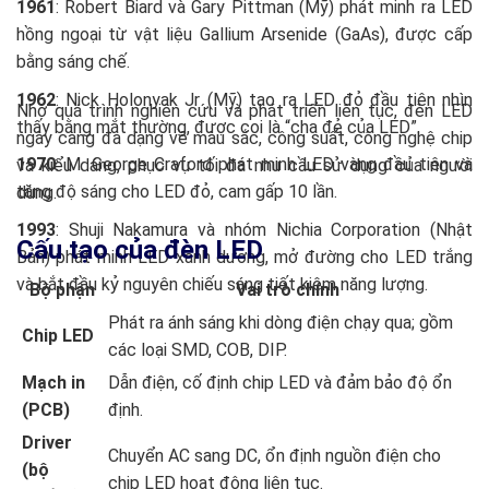
1961
: Robert Biard và Gary Pittman (Mỹ) phát minh ra LED
hồng ngoại từ vật liệu Gallium Arsenide (GaAs), được cấp
bằng sáng chế.
1962
: Nick Holonyak Jr (Mỹ) tạo ra LED đỏ đầu tiên nhìn
Nhờ quá trình nghiên cứu và phát triển liên tục, đèn LED
thấy bằng mắt thường, được coi là “cha đẻ của LED”.
ngày càng đa dạng về màu sắc, công suất, công nghệ chip
1970
: M. George Craford phát minh LED vàng đầu tiên và
và kiểu dáng, phục vụ tối đa nhu cầu sử dụng của người
tăng độ sáng cho LED đỏ, cam gấp 10 lần.
dùng.
1993
: Shuji Nakamura và nhóm Nichia Corporation (Nhật
Cấu tạo của đèn LED
Bản) phát minh LED xanh dương, mở đường cho LED trắng
và bắt đầu kỷ nguyên chiếu sáng tiết kiệm năng lượng.
Bộ phận
Vai trò chính
Phát ra ánh sáng khi dòng điện chạy qua; gồm
Chip LED
các loại SMD, COB, DIP.
Mạch in
Dẫn điện, cố định chip LED và đảm bảo độ ổn
(PCB)
định.
Driver
Chuyển AC sang DC, ổn định nguồn điện cho
(bộ
chip LED hoạt động liên tục.