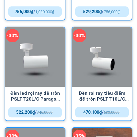
Paragon hiện đại
10w Paragon nổi bật
vượt trội
756,000
₫
/
529,200
₫
/
1,080,000
₫
756,000
₫
-30%
-30%
Đèn led rọi ray đế tròn
Đèn rọi ray tiêu điểm
PSLTT20L/C Paragon
đế tròn PSLTT10L/C
độ hoàn màu cao
Paragon ánh sáng chân
thực
522,200
₫
/
478,100
₫
/
746,000
₫
683,000
₫
-30%
-35%