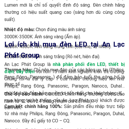
Lumen mới là chỉ số quyết định độ sáng. Đèn chính hãng
thường có hiệu suất quang cao (sáng hơn dù cùng công
suất).
Nhiệt độ màu:
Chọn đúng màu ánh sáng:
3000K-3500K: Ánh sáng vàng (Ấm áp).
Lợi ích khi mua đèn LED tại An Lạc
4000K-4500K: Ánh sáng trung tính (Dịu nhẹ, tự nhiên).
Phát Group
6000K-6500K: Ánh sáng trắng (Rõ nét, hiện đại).
An Lạc Phát Group là
nhà phân phối đèn LED
,
thiết bị
Thương hiệu:
Chỉ nên mua đèn của các hãng uy tín (Philips,
điện
,
dây điện
với hơn 15 năm kinh nghiệm trên thị trường.
Rạng Đông, Panasonic…) để đảm bảo tuổi thọ công bố là
Chúng tôi là đại lý cấp 1 của nhiều thương hiệu lớn như
thực tế.
Philips, Rạng Đông, Panasonic, Paragon, Nanoco, Duhal…
nhờ đó luôn đảm bảo quyền lợi tốt nhất cho khách hàng. Khi
Chế độ bảo hành:
Đèn LED chính hãng thường được bảo
mua hàng tại hệ thống của An Lạc Phát, quý khách được
hành từ 12 đến 24 tháng (thậm chí đổi mới).
Cam kết chính hãng 100%:
Sản phẩm đều nhập trực tiếp
cam kết:
từ nhà máy Philips, Rạng Đông, Panasonic, Paragon, Duhal,
Nanoco. Đầy đủ giấy tờ CO – CQ.