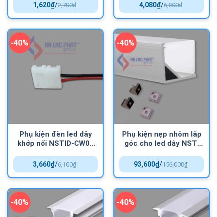
1,620
₫
/
4,080
₫
/
2,700
₫
6,800
₫
-40%
-40%
Phụ kiện đèn led dây
Phụ kiện nẹp nhôm lắp
khớp nối NSTID-CW08
góc cho led dây NST-
Nanoco
AB1515 Nanoco
3,660
₫
/
93,600
₫
/
6,100
₫
156,000
₫
-40%
-40%