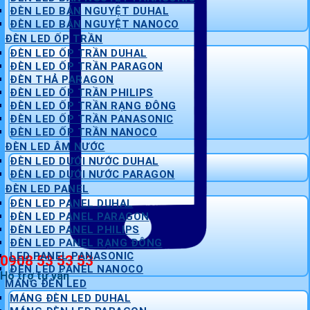
ĐÈN LED BÁN NGUYỆT DUHAL
ĐÈN LED BÁN NGUYỆT NANOCO
ĐÈN LED ỐP TRẦN
ĐÈN LED ỐP TRẦN DUHAL
ĐÈN LED ỐP TRẦN PARAGON
ĐÈN THẢ PARAGON
ĐÈN LED ỐP TRẦN PHILIPS
ĐÈN LED ỐP TRẦN RẠNG ĐÔNG
ĐÈN LED ỐP TRẦN PANASONIC
ĐÈN LED ỐP TRẦN NANOCO
ĐÈN LED ÂM NƯỚC
ĐÈN LED DƯỚI NƯỚC DUHAL
ĐÈN LED DƯỚI NƯỚC PARAGON
ĐÈN LED PANEL
ĐÈN LED PANEL DUHAL
ĐÈN LED PANEL PARAGON
ĐÈN LED PANEL PHILIPS
ĐÈN LED PANEL RẠNG ĐÔNG
LED PANEL PANASONIC
0908 53 53 53
ĐÈN LED PANEL NANOCO
Hỗ trợ tư vấn
MÁNG ĐÈN LED
MÁNG ĐÈN LED DUHAL