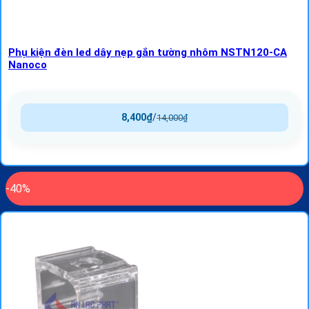
Phụ kiện đèn led dây nẹp gắn tường nhôm NSTN120-CA
Nanoco
8,400
₫
/
14,000
₫
-40%