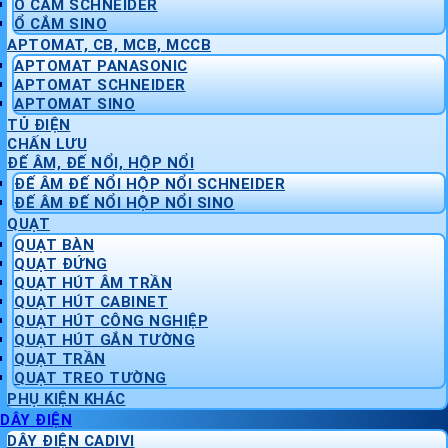
Ổ CẮM SCHNEIDER
Ổ CẮM SINO
APTOMAT, CB, MCB, MCCB
APTOMAT PANASONIC
APTOMAT SCHNEIDER
APTOMAT SINO
TỦ ĐIỆN
CHẤN LƯU
ĐẾ ÂM, ĐẾ NỔI, HỘP NỔI
ĐẾ ÂM ĐẾ NỔI HỘP NỔI SCHNEIDER
ĐẾ ÂM ĐẾ NỔI HỘP NỔI SINO
QUẠT
QUẠT BÀN
QUẠT ĐỨNG
QUẠT HÚT ÂM TRẦN
QUẠT HÚT CABINET
QUẠT HÚT CÔNG NGHIỆP
QUẠT HÚT GẮN TƯỜNG
QUẠT TRẦN
QUẠT TREO TƯỜNG
PHỤ KIỆN KHÁC
DÂY ĐIỆN
DÂY ĐIỆN CADIVI