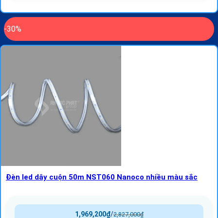
-30%
Đèn led dây cuộn 50m NST060 Nanoco nhiều màu sắc
1,969,200
₫
/
2,827,000
₫