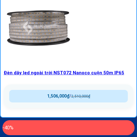
Đèn dây led ngoài trời NST072 Nanoco cuộn 50m IP65
1,506,000
₫
/
2,510,000
₫
-40%