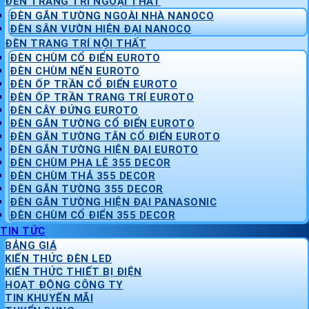
ĐÈN TRANG TRÍ NGOẠI THẤT
ĐÈN GẮN TƯỜNG NGOÀI NHÀ NANOCO
ĐÈN SÂN VƯỜN HIỆN ĐẠI NANOCO
ĐÈN TRANG TRÍ NỘI THẤT
ĐÈN CHÙM CỔ ĐIỂN EUROTO
ĐÈN CHÙM NẾN EUROTO
ĐÈN ỐP TRẦN CỔ ĐIỂN EUROTO
ĐÈN ỐP TRẦN TRANG TRÍ EUROTO
ĐÈN CÂY ĐỨNG EUROTO
ĐÈN GẮN TƯỜNG CỔ ĐIỂN EUROTO
ĐÈN GẮN TƯỜNG TÂN CỔ ĐIỂN EUROTO
ĐÈN GẮN TƯỜNG HIỆN ĐẠI EUROTO
ĐÈN CHÙM PHA LÊ 355 DECOR
ĐÈN CHÙM THẢ 355 DECOR
ĐÈN GẮN TƯỜNG 355 DECOR
ĐÈN GẮN TƯỜNG HIỆN ĐẠI PANASONIC
ĐÈN CHÙM CỔ ĐIỂN 355 DECOR
TIN TỨC
BẢNG GIÁ
KIẾN THỨC ĐÈN LED
KIẾN THỨC THIẾT BỊ ĐIỆN
HOẠT ĐỘNG CÔNG TY
TIN KHUYẾN MÃI