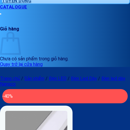
TUYỂN DỤNG
CATALOGUE
Giỏ hàng
Chưa có sản phẩm trong giỏ hàng.
Quay trở lại cửa hàng
Trang chủ
/
Sản phẩm
/
Đèn LED
/
Đèn Led Dây
/
Đèn led dây
Nanoco
-40%