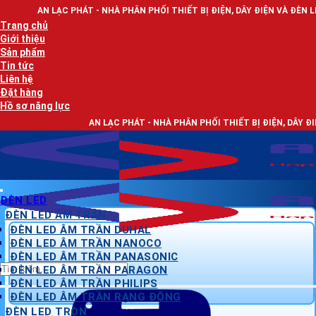
Bỏ
PHÁT - NHÀ PHÂN PHỐI THIẾT BỊ ĐIỆN, DÂY ĐIỆN VÀ ĐÈN LED CHIẾU SÁNG
qua
Trang chủ
nội
Giới thiệu
dung
Sản phẩm
Tin tức
Liên hệ
Đặt hàng
Hồ sơ năng lực
AN LẠC PHÁT - NHÀ PHÂN PHỐI THIẾT BỊ ĐIỆN, DÂY ĐIỆN VÀ ĐÈN LED C
ĐÈN LED
ĐÈN LED ÂM TRẦN
ĐÈN LED ÂM TRẦN DUHAL
ĐÈN LED ÂM TRẦN NANOCO
ĐÈN LED ÂM TRẦN PANASONIC
Tìm
ĐÈN LED ÂM TRẦN PARAGON
kiếm:
ĐÈN LED ÂM TRẦN PHILIPS
ĐÈN LED ÂM TRẦN RẠNG ĐÔNG
ĐÈN LED TRÒN