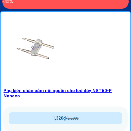
-40%
Phụ kiện chân cắm nối nguồn cho led dây NST60-P
Nanoco
1,320
₫
/
2,200
₫