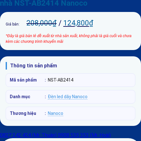
nhà NST-AB2414 Nanoco
208,000
₫
/
124,800
₫
Giá bán:
*Đây là giá bán lẻ đề xuất từ nhà sản xuất, không phải là giá cuối và chưa
kèm các chương trình khuyến mãi
Thông tin sản phẩm
Mã sản phẩm
:
NST-AB2414
Danh mục
:
Đèn led dây Nanoco
Thương hiệu
:
Nanoco
0827 242 424 (Mr. Thuận)
0908 535 353 (Mr. Hoài)