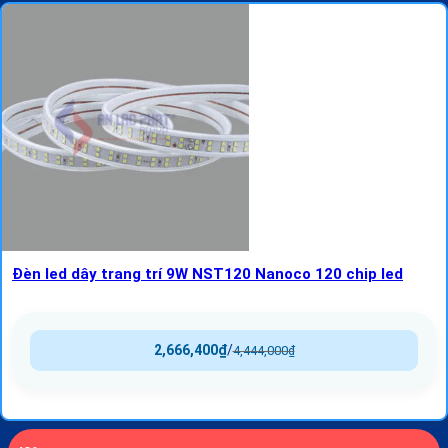
Đèn led dây trang trí 9W NST120 Nanoco 120 chip led
2,666,400
₫
/
4,444,000
₫