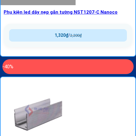
Phụ kiện led dây nẹp gắn tường NST1207-C Nanoco
1,320
₫
/
2,200
₫
-40%