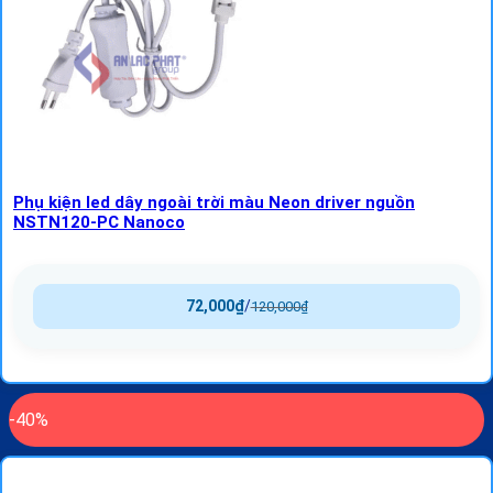
Phụ kiện led dây ngoài trời màu Neon driver nguồn
NSTN120-PC Nanoco
72,000
₫
/
120,000
₫
-40%