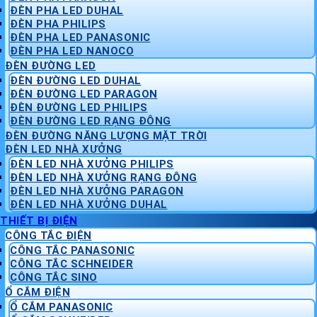
ĐÈN PHA LED DUHAL
ĐÈN PHA PHILIPS
ĐÈN PHA LED PANASONIC
ĐÈN PHA LED NANOCO
ĐÈN ĐƯỜNG LED
ĐÈN ĐƯỜNG LED DUHAL
ĐÈN ĐƯỜNG LED PARAGON
ĐÈN ĐƯỜNG LED PHILIPS
ĐÈN ĐƯỜNG LED RẠNG ĐÔNG
ĐÈN ĐƯỜNG NĂNG LƯỢNG MẶT TRỜI
ĐÈN LED NHÀ XƯỞNG
ĐÈN LED NHÀ XƯỞNG PHILIPS
ĐÈN LED NHÀ XƯỞNG RẠNG ĐÔNG
ĐÈN LED NHÀ XƯỞNG PARAGON
ĐÈN LED NHÀ XƯỞNG DUHAL
THIẾT BỊ ĐIỆN
CÔNG TẮC ĐIỆN
CÔNG TẮC PANASONIC
CÔNG TẮC SCHNEIDER
CÔNG TẮC SINO
Ổ CẮM ĐIỆN
Ổ CẮM PANASONIC