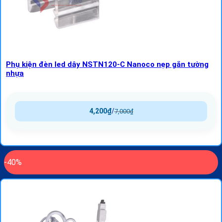
Phụ kiện đèn led dây NSTN120-C Nanoco nẹp gắn tường
nhựa
4,200
₫
/
7,000
₫
-40%