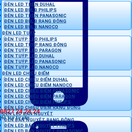
ĐÈN LED TRÒN DUHAL
ĐÈN LED BULB PHILIPS
ĐÈN LED TRÒN PANASONIC
ĐÈN LED BULB RẠNG ĐÔNG
ĐÈN LED BULB NANOCO
ĐÈN LED TUÝP
ĐÈN TUÝP LED PHILIPS
ĐÈN LED TUÝP RẠNG ĐÔNG
ĐÈN TUÝP LED PARAGON
ĐÈN TUÝP LED DUHAL
ĐÈN TUÝP LED PANASONIC
ĐÈN TUÝP LED NANOCO
ĐÈN LED CHIẾU ĐIỂM
ĐÈN LED CHIẾU ĐIỂM DUHAL
ĐÈN LED CHIẾU ĐIỂM NANOCO
ĐÈN LED CHIẾU ĐIỂM PANASONIC
ĐÈN LED CHIẾU ĐIỂM PARAGON
ĐÈN LED CHIẾU ĐIỂM PHILIPS
ĐÈN LED CHIẾU ĐIỂM RẠNG ĐÔNG
0827 24 24 24
ĐÈN LED BÁN NGUYỆT
Hỗ trợ tư vấn
ĐÈN BÁN NGUYỆT RẠNG ĐÔNG
ĐÈN LED BÁN NGUYỆT PHILIPS
ĐÈN LED BÁN NGUYỆT PANASONIC