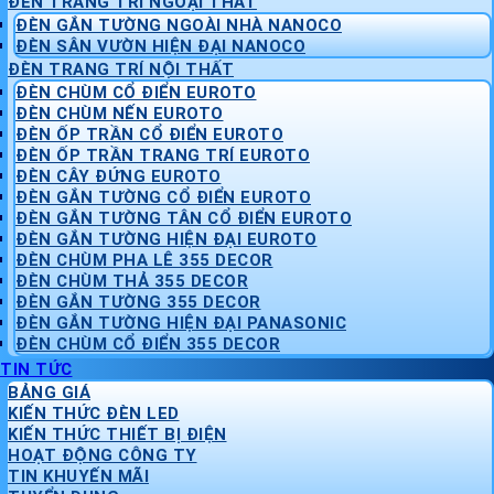
ĐÈN TRANG TRÍ NGOẠI THẤT
ĐÈN GẮN TƯỜNG NGOÀI NHÀ NANOCO
ĐÈN SÂN VƯỜN HIỆN ĐẠI NANOCO
ĐÈN TRANG TRÍ NỘI THẤT
ĐÈN CHÙM CỔ ĐIỂN EUROTO
ĐÈN CHÙM NẾN EUROTO
ĐÈN ỐP TRẦN CỔ ĐIỂN EUROTO
ĐÈN ỐP TRẦN TRANG TRÍ EUROTO
ĐÈN CÂY ĐỨNG EUROTO
ĐÈN GẮN TƯỜNG CỔ ĐIỂN EUROTO
ĐÈN GẮN TƯỜNG TÂN CỔ ĐIỂN EUROTO
ĐÈN GẮN TƯỜNG HIỆN ĐẠI EUROTO
ĐÈN CHÙM PHA LÊ 355 DECOR
ĐÈN CHÙM THẢ 355 DECOR
ĐÈN GẮN TƯỜNG 355 DECOR
ĐÈN GẮN TƯỜNG HIỆN ĐẠI PANASONIC
ĐÈN CHÙM CỔ ĐIỂN 355 DECOR
TIN TỨC
BẢNG GIÁ
KIẾN THỨC ĐÈN LED
KIẾN THỨC THIẾT BỊ ĐIỆN
HOẠT ĐỘNG CÔNG TY
TIN KHUYẾN MÃI