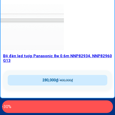
Bộ đèn led tuýp Panasonic 8w 0.6m NNP82934, NNP82960
G13
280,000
₫
/
400,000
₫
-30%