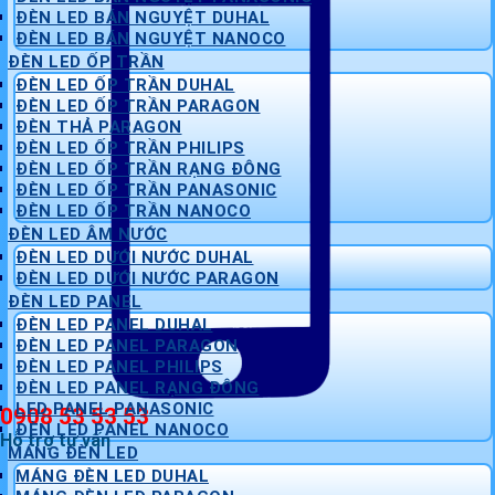
ĐÈN LED BÁN NGUYỆT DUHAL
ĐÈN LED BÁN NGUYỆT NANOCO
ĐÈN LED ỐP TRẦN
ĐÈN LED ỐP TRẦN DUHAL
ĐÈN LED ỐP TRẦN PARAGON
ĐÈN THẢ PARAGON
ĐÈN LED ỐP TRẦN PHILIPS
ĐÈN LED ỐP TRẦN RẠNG ĐÔNG
ĐÈN LED ỐP TRẦN PANASONIC
ĐÈN LED ỐP TRẦN NANOCO
ĐÈN LED ÂM NƯỚC
ĐÈN LED DƯỚI NƯỚC DUHAL
ĐÈN LED DƯỚI NƯỚC PARAGON
ĐÈN LED PANEL
ĐÈN LED PANEL DUHAL
ĐÈN LED PANEL PARAGON
ĐÈN LED PANEL PHILIPS
ĐÈN LED PANEL RẠNG ĐÔNG
LED PANEL PANASONIC
0908 53 53 53
ĐÈN LED PANEL NANOCO
Hỗ trợ tư vấn
MÁNG ĐÈN LED
MÁNG ĐÈN LED DUHAL