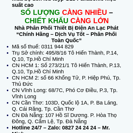
suất cao
SỐ LƯỢNG
CÀNG NHIỀU
–
CHIẾT KHẤU
CÀNG LỚN
Nhà Phân Phối Thiết Bị Điện An Lạc Phát
“Chính Hãng – Dịch Vụ Tốt – Phân Phối
Toàn Quốc”
Mã số thuế: 0311 944 829
Trụ Sở chính: 495/8/16 Tô Hiến Thành, P.14,
Q.10, Tp.Hồ Chí Minh
CN HCM 1: Số 273/21/1 Tô Hiến Thành, P.13,
Q.10, Tp.Hồ Chí Minh
CN HCM 2: số 66 Khổng Tử, P. Hiệp Phú, Tp.
Thủ Đức
CN Vĩnh Long: 68/7C, Phó Cơ Điều, P.3, Tp.
Vĩnh Long
CN Cần Thơ:
103D, Quốc lộ 1A, P. Ba Láng,
Q. Cái Răng, Tp. Cần Thơ
CN Đà Nẵng: 107 Hồ Sĩ Dương. P. Hòa Thọ
Đông, Q. Cẩm Lệ, Tp. Đà Nẵng
Hotline 24/7 – Zalo: 0827 24 24 24 – Mr.