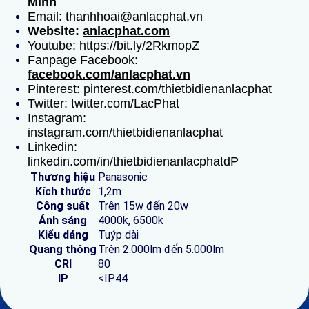
Minh
Email: thanhhoai@anlacphat.vn
Website:
anlacphat.com
Youtube: https://bit.ly/2RkmopZ
Fanpage Facebook:
facebook.com/anlacphat.vn
Pinterest: pinterest.com/thietbidienanlacphat
Twitter: twitter.com/LacPhat
Instagram:
instagram.com/thietbidienanlacphat
Linkedin:
linkedin.com/in/thietbidienanlacphatdP
Thương hiệu
Panasonic
Kích thước
1,2m
Công suất
Trên 15w đến 20w
Ánh sáng
4000k, 6500k
Kiểu dáng
Tuýp dài
Quang thông
Trên 2.000lm đến 5.000lm
CRI
80
IP
<IP44