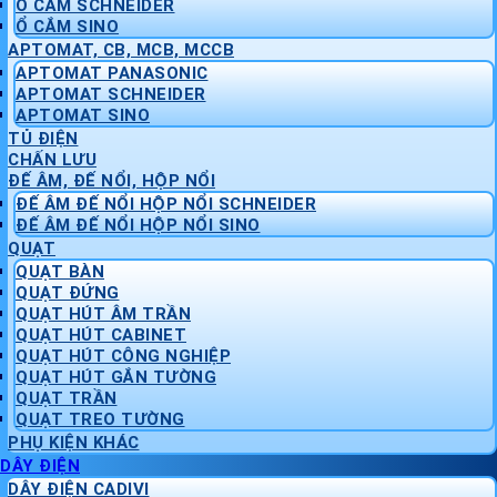
Ổ CẮM SCHNEIDER
Ổ CẮM SINO
APTOMAT, CB, MCB, MCCB
APTOMAT PANASONIC
APTOMAT SCHNEIDER
APTOMAT SINO
TỦ ĐIỆN
CHẤN LƯU
ĐẾ ÂM, ĐẾ NỔI, HỘP NỔI
ĐẾ ÂM ĐẾ NỔI HỘP NỔI SCHNEIDER
ĐẾ ÂM ĐẾ NỔI HỘP NỔI SINO
QUẠT
QUẠT BÀN
QUẠT ĐỨNG
QUẠT HÚT ÂM TRẦN
QUẠT HÚT CABINET
QUẠT HÚT CÔNG NGHIỆP
QUẠT HÚT GẮN TƯỜNG
QUẠT TRẦN
QUẠT TREO TƯỜNG
PHỤ KIỆN KHÁC
DÂY ĐIỆN
DÂY ĐIỆN CADIVI