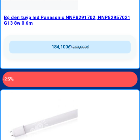
Bộ đèn tuýp led Panasonic NNP8291702, NNP82957021
G13 8w 0.6m
184,100
₫
/
263,000
₫
-25%