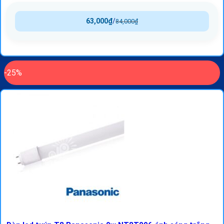
63,000
₫
/
84,000
₫
-25%