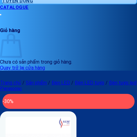
TUYỂN DỤNG
CATALOGUE
Giỏ hàng
Chưa có sản phẩm trong giỏ hàng.
Quay trở lại cửa hàng
Trang chủ
/
Sản phẩm
/
Đèn LED
/
Đèn LED tuýp
/
Đèn tuýp led
Panasonic
-30%