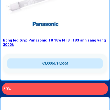
Bóng led tuýp Panasonic T8 18w NT8T183 ánh sáng vàng
3000k
63,000
₫
/
84,000
₫
-30%