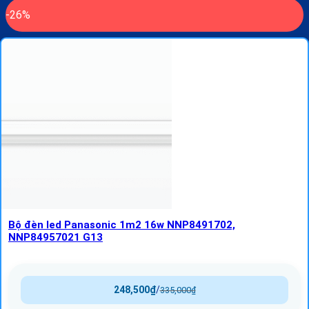
-26%
Bộ đèn led Panasonic 1m2 16w NNP8491702,
NNP84957021 G13
248,500
₫
/
335,000
₫