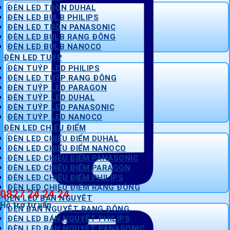
ĐÈN LED TRÒN DUHAL
ĐÈN LED BULB PHILIPS
ĐÈN LED TRÒN PANASONIC
ĐÈN LED BULB RẠNG ĐÔNG
ĐÈN LED BULB NANOCO
ĐÈN LED TUÝP
ĐÈN TUÝP LED PHILIPS
ĐÈN LED TUÝP RẠNG ĐÔNG
ĐÈN TUÝP LED PARAGON
ĐÈN TUÝP LED DUHAL
ĐÈN TUÝP LED PANASONIC
ĐÈN TUÝP LED NANOCO
ĐÈN LED CHIẾU ĐIỂM
ĐÈN LED CHIẾU ĐIỂM DUHAL
ĐÈN LED CHIẾU ĐIỂM NANOCO
ĐÈN LED CHIẾU ĐIỂM PANASONIC
ĐÈN LED CHIẾU ĐIỂM PARAGON
ĐÈN LED CHIẾU ĐIỂM PHILIPS
ĐÈN LED CHIẾU ĐIỂM RẠNG ĐÔNG
0827 24 24 24
ĐÈN LED BÁN NGUYỆT
Hỗ trợ tư vấn
ĐÈN BÁN NGUYỆT RẠNG ĐÔNG
ĐÈN LED BÁN NGUYỆT PHILIPS
ĐÈN LED BÁN NGUYỆT PANASONIC