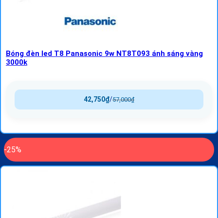
Bóng đèn led T8 Panasonic 9w NT8T093 ánh sáng vàng
3000k
42,750
₫
/
57,000
₫
-25%