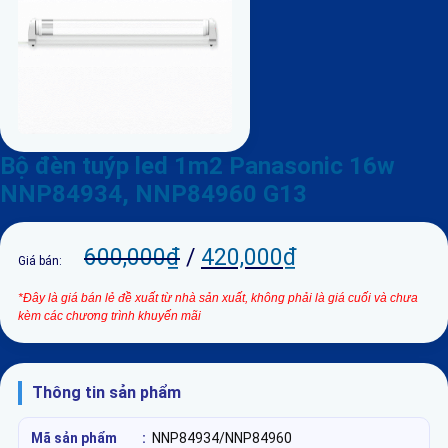
Bộ đèn tuýp led 1m2 Panasonic 16w
NNP84934, NNP84960 G13
600,000
₫
/
420,000
₫
Giá bán:
*Đây là giá bán lẻ đề xuất từ nhà sản xuất, không phải là giá cuối và chưa
kèm các chương trình khuyến mãi
Thông tin sản phẩm
Mã sản phẩm
:
NNP84934/NNP84960