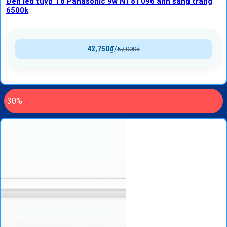
Đèn led tuýp T8 Panasonic 9w NT8T096 ánh sáng trắng
6500k
42,750
₫
/
57,000
₫
-30%