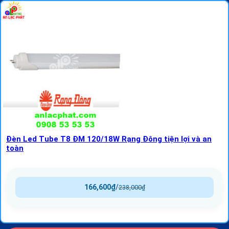
Đèn Led Tube T8 ĐM 120/18W Rạng Đông tiện lợi và an
toàn
166,600
₫
/
238,000
₫