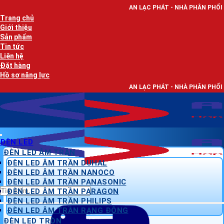
Bỏ
AN LẠC PHÁT - NHÀ PHÂN PHỐI THIẾT BỊ ĐIỆN, 
qua
Trang chủ
nội
Giới thiệu
dung
Sản phẩm
Tin tức
Liên hệ
Đặt hàng
Hồ sơ năng lực
AN LẠC PHÁT - NHÀ PHÂN PHỐI THIẾT BỊ ĐIỆN, 
ĐÈN LED
ĐÈN LED ÂM TRẦN
ĐÈN LED ÂM TRẦN DUHAL
ĐÈN LED ÂM TRẦN NANOCO
ĐÈN LED ÂM TRẦN PANASONIC
Tìm
ĐÈN LED ÂM TRẦN PARAGON
kiếm:
ĐÈN LED ÂM TRẦN PHILIPS
ĐÈN LED ÂM TRẦN RẠNG ĐÔNG
ĐÈN LED TRÒN