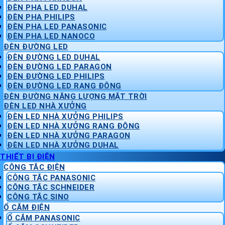
ĐÈN PHA LED DUHAL
ĐÈN PHA PHILIPS
ĐÈN PHA LED PANASONIC
ĐÈN PHA LED NANOCO
ĐÈN ĐƯỜNG LED
ĐÈN ĐƯỜNG LED DUHAL
ĐÈN ĐƯỜNG LED PARAGON
ĐÈN ĐƯỜNG LED PHILIPS
ĐÈN ĐƯỜNG LED RẠNG ĐÔNG
ĐÈN ĐƯỜNG NĂNG LƯỢNG MẶT TRỜI
ĐÈN LED NHÀ XƯỞNG
ĐÈN LED NHÀ XƯỞNG PHILIPS
ĐÈN LED NHÀ XƯỞNG RẠNG ĐÔNG
ĐÈN LED NHÀ XƯỞNG PARAGON
ĐÈN LED NHÀ XƯỞNG DUHAL
THIẾT BỊ ĐIỆN
CÔNG TẮC ĐIỆN
CÔNG TẮC PANASONIC
CÔNG TẮC SCHNEIDER
CÔNG TẮC SINO
Ổ CẮM ĐIỆN
Ổ CẮM PANASONIC