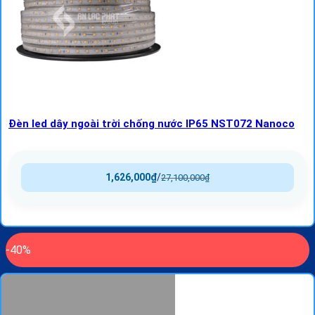
Đèn led dây ngoài trời chống nước IP65 NST072 Nanoco
1,626,000
₫
/
27,100,000
₫
-40%