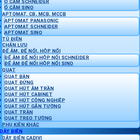
Ổ CẮM SCHNEIDER
Ổ CẮM SINO
APTOMAT, CB, MCB, MCCB
APTOMAT PANASONIC
APTOMAT SCHNEIDER
APTOMAT SINO
TỦ ĐIỆN
CHẤN LƯU
ĐẾ ÂM, ĐẾ NỔI, HỘP NỔI
ĐẾ ÂM ĐẾ NỔI HỘP NỔI SCHNEIDER
ĐẾ ÂM ĐẾ NỔI HỘP NỔI SINO
QUẠT
QUẠT BÀN
QUẠT ĐỨNG
QUẠT HÚT ÂM TRẦN
QUẠT HÚT CABINET
QUẠT HÚT CÔNG NGHIỆP
QUẠT HÚT GẮN TƯỜNG
QUẠT TRẦN
QUẠT TREO TƯỜNG
PHỤ KIỆN KHÁC
DÂY ĐIỆN
DÂY ĐIỆN CADIVI