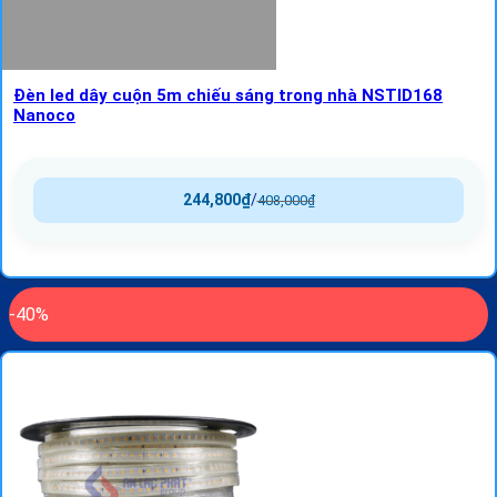
Đèn led dây cuộn 5m chiếu sáng trong nhà NSTID168
Nanoco
244,800
₫
/
408,000
₫
-40%