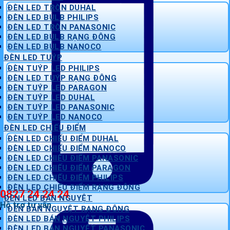
ĐÈN LED TRÒN DUHAL
ĐÈN LED BULB PHILIPS
ĐÈN LED TRÒN PANASONIC
ĐÈN LED BULB RẠNG ĐÔNG
ĐÈN LED BULB NANOCO
ĐÈN LED TUÝP
ĐÈN TUÝP LED PHILIPS
ĐÈN LED TUÝP RẠNG ĐÔNG
ĐÈN TUÝP LED PARAGON
ĐÈN TUÝP LED DUHAL
ĐÈN TUÝP LED PANASONIC
ĐÈN TUÝP LED NANOCO
ĐÈN LED CHIẾU ĐIỂM
ĐÈN LED CHIẾU ĐIỂM DUHAL
ĐÈN LED CHIẾU ĐIỂM NANOCO
ĐÈN LED CHIẾU ĐIỂM PANASONIC
ĐÈN LED CHIẾU ĐIỂM PARAGON
ĐÈN LED CHIẾU ĐIỂM PHILIPS
ĐÈN LED CHIẾU ĐIỂM RẠNG ĐÔNG
0827 24 24 24
ĐÈN LED BÁN NGUYỆT
Hỗ trợ tư vấn
ĐÈN BÁN NGUYỆT RẠNG ĐÔNG
ĐÈN LED BÁN NGUYỆT PHILIPS
ĐÈN LED BÁN NGUYỆT PANASONIC