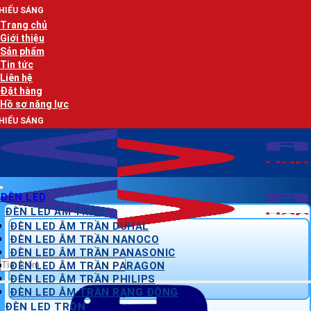
Bỏ
AN LẠ
qua
Trang chủ
nội
Giới thiệu
dung
Sản phẩm
Tin tức
Liên hệ
Đặt hàng
Hồ sơ năng lực
AN LẠ
ĐÈN LED
ĐÈN LED ÂM TRẦN
ĐÈN LED ÂM TRẦN DUHAL
ĐÈN LED ÂM TRẦN NANOCO
ĐÈN LED ÂM TRẦN PANASONIC
Tìm
ĐÈN LED ÂM TRẦN PARAGON
kiếm:
ĐÈN LED ÂM TRẦN PHILIPS
ĐÈN LED ÂM TRẦN RẠNG ĐÔNG
ĐÈN LED TRÒN