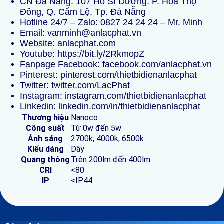
CN Đà Nẵng: 107 Hồ Sĩ Dương. P. Hòa Thọ
Đông, Q. Cẩm Lệ, Tp. Đà Nẵng
Hotline 24/7 – Zalo:
0827 24 24 24
–
Mr. Minh
Email: vanminh@anlacphat.vn
Website:
anlacphat.com
Youtube:
https://bit.ly/2RkmopZ
Fanpage
Facebook:
facebook.com/anlacphat.vn
Pinterest:
pinterest.com/thietbidienanlacphat
Twitter:
twitter.com/LacPhat
Instagram:
instagram.com/thietbidienanlacphat
Linkedin:
linkedin.com/in/thietbidienanlacphat
Thương hiệu
Nanoco
Công suất
Từ 0w đến 5w
Ánh sáng
2700k, 4000k, 6500k
Kiểu dáng
Dây
Quang thông
Trên 200lm đến 400lm
CRI
<80
IP
<IP44