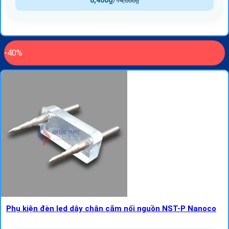
8,400
₫
/
14,000
₫
-40%
Phụ kiện đèn led dây chân cắm nối nguồn NST-P Nanoco