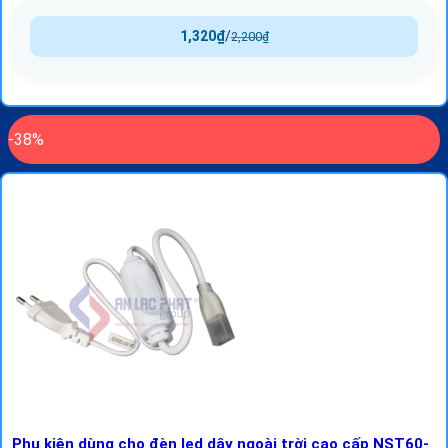
1,320
₫
/
2,200
₫
-38%
Phụ kiện dùng cho đèn led dây ngoài trời cao cấp NST60-