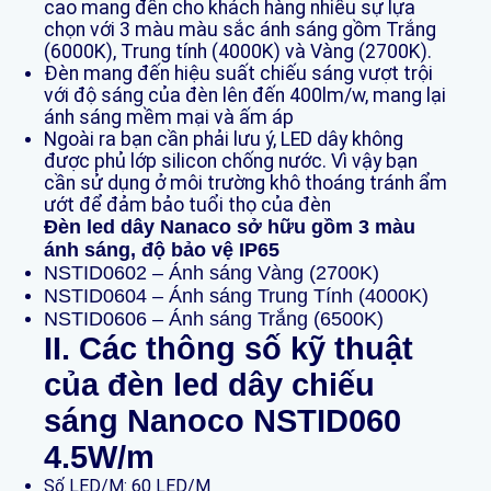
cao mang đến cho khách hàng nhiều sự lựa
chọn với 3 màu màu sắc ánh sáng gồm Trắng
(6000K), Trung tính (4000K) và Vàng (2700K).
Đèn mang đến hiệu suất chiếu sáng vượt trội
với độ sáng của đèn lên đến 400lm/w, mang lại
ánh sáng mềm mại và ấm áp
Ngoài ra bạn cần phải lưu ý, LED dây không
được phủ lớp silicon chống nước. Vì vậy bạn
cần sử dụng ở môi trường khô thoáng tránh ẩm
ướt để đảm bảo tuổi thọ của đèn
Đèn led dây Nanaco sở hữu gồm 3 màu
ánh sáng, độ bảo vệ IP65
NSTID0602 – Ánh sáng Vàng (2700K)
NSTID0604 – Ánh sáng Trung Tính (4000K)
NSTID0606 – Ánh sáng Trắng (6500K)
II. Các thông số kỹ thuật
của đèn led dây chiếu
sáng Nanoco
NSTID060
4.5W/m
Số LED/M: 60 LED/M