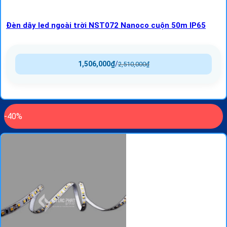
Đèn dây led ngoài trời NST072 Nanoco cuộn 50m IP65
1,506,000
₫
/
2,510,000
₫
-40%