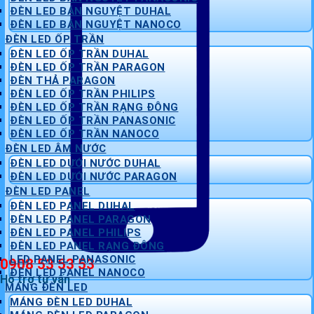
ĐÈN LED BÁN NGUYỆT DUHAL
ĐÈN LED BÁN NGUYỆT NANOCO
ĐÈN LED ỐP TRẦN
ĐÈN LED ỐP TRẦN DUHAL
ĐÈN LED ỐP TRẦN PARAGON
ĐÈN THẢ PARAGON
ĐÈN LED ỐP TRẦN PHILIPS
ĐÈN LED ỐP TRẦN RẠNG ĐÔNG
ĐÈN LED ỐP TRẦN PANASONIC
ĐÈN LED ỐP TRẦN NANOCO
ĐÈN LED ÂM NƯỚC
ĐÈN LED DƯỚI NƯỚC DUHAL
ĐÈN LED DƯỚI NƯỚC PARAGON
ĐÈN LED PANEL
ĐÈN LED PANEL DUHAL
ĐÈN LED PANEL PARAGON
ĐÈN LED PANEL PHILIPS
ĐÈN LED PANEL RẠNG ĐÔNG
LED PANEL PANASONIC
0908 53 53 53
ĐÈN LED PANEL NANOCO
Hỗ trợ tư vấn
MÁNG ĐÈN LED
MÁNG ĐÈN LED DUHAL