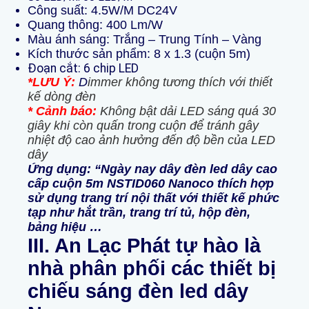
Công suất: 4.5W/M DC24V
Quang thông: 400 Lm/W
Màu ánh sáng: Trắng – Trung Tính – Vàng
Kích thước sản phẩm: 8 x 1.3 (cuộn 5m)
Đoạn cắt: 6 chip LED
*LƯU Ý:
D
immer không tương thích với thiết
kế dòng đèn
* Cảnh báo:
Không bật dải LED sáng quá 30
giây khi còn quấn trong cuộn để tránh gây
nhiệt độ cao ảnh hưởng đến độ bền của LED
dây
Ứng dụng: “Ngày nay dây đèn led dây cao
cấp cuộn 5m NSTID060 Nanoco thích hợp
sử dụng trang trí nội thất với thiết kế phức
tạp như hắt trần, trang trí tủ, hộp đèn,
bảng hiệu …
III. An Lạc Phát tự hào là
nhà
p
hân phối các thiết bị
chiếu sáng đèn led dây