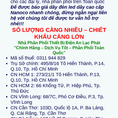
cho các đại lý, nhà phân phối trên Toàn quốc
Để được báo giá dây đèn led dây cao cấp
Nanoco nhanh chóng, đừng ngần ngại liên
hệ với chúng tôi để được tư vấn hỗ trợ
nhé!!!
SỐ LƯỢNG CÀNG NHIỀU – CHIẾT
KHẤU CÀNG LỚN
Nhà Phân Phối Thiết Bị Điện An Lạc Phát
“Chính Hãng – Dịch Vụ Tốt – Phân Phối Toàn
Quốc”
Mã số thuế: 0311 944 829
Trụ Sở chính: 495/8/16 Tô Hiến Thành, P.14,
Q.10, Tp. Hồ Chí Minh
CN HCM 1: 273/21/1 Tô Hiến Thành, P.13,
Q.10, Tp. Hồ Chí Minh
CN HCM 2: 66 Khổng Tử, P. Hiệp Phú, Tp.
Thủ Đức
CN Vĩnh Long: 68/7C, Phó Cơ Điều, P.3, Tp.
Vĩnh Long
CN Cần Thơ: 103D, Quốc lộ 1A, P. Ba Láng,
Q. Cái Răng, Tp. Cần Thơ