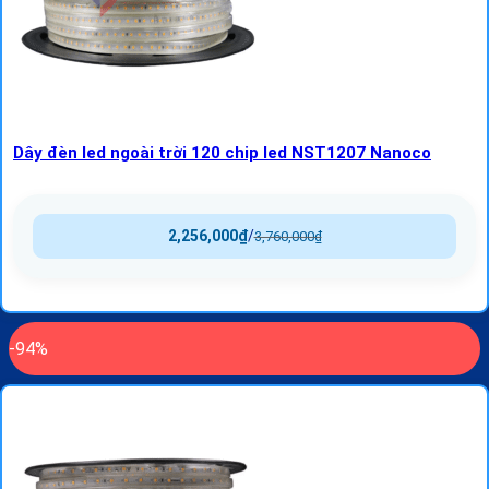
Dây đèn led ngoài trời 120 chip led NST1207 Nanoco
2,256,000
₫
/
3,760,000
₫
-94%