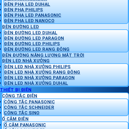
ĐÈN PHA LED DUHAL
ĐÈN PHA PHILIPS
ĐÈN PHA LED PANASONIC
ĐÈN PHA LED NANOCO
ĐÈN ĐƯỜNG LED
ĐÈN ĐƯỜNG LED DUHAL
ĐÈN ĐƯỜNG LED PARAGON
ĐÈN ĐƯỜNG LED PHILIPS
ĐÈN ĐƯỜNG LED RẠNG ĐÔNG
ĐÈN ĐƯỜNG NĂNG LƯỢNG MẶT TRỜI
ĐÈN LED NHÀ XƯỞNG
ĐÈN LED NHÀ XƯỞNG PHILIPS
ĐÈN LED NHÀ XƯỞNG RẠNG ĐÔNG
ĐÈN LED NHÀ XƯỞNG PARAGON
ĐÈN LED NHÀ XƯỞNG DUHAL
THIẾT BỊ ĐIỆN
CÔNG TẮC ĐIỆN
CÔNG TẮC PANASONIC
CÔNG TẮC SCHNEIDER
CÔNG TẮC SINO
Ổ CẮM ĐIỆN
Ổ CẮM PANASONIC