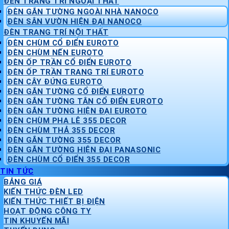
ĐÈN TRANG TRÍ NGOẠI THẤT
ĐÈN GẮN TƯỜNG NGOÀI NHÀ NANOCO
ĐÈN SÂN VƯỜN HIỆN ĐẠI NANOCO
ĐÈN TRANG TRÍ NỘI THẤT
ĐÈN CHÙM CỔ ĐIỂN EUROTO
ĐÈN CHÙM NẾN EUROTO
ĐÈN ỐP TRẦN CỔ ĐIỂN EUROTO
ĐÈN ỐP TRẦN TRANG TRÍ EUROTO
ĐÈN CÂY ĐỨNG EUROTO
ĐÈN GẮN TƯỜNG CỔ ĐIỂN EUROTO
ĐÈN GẮN TƯỜNG TÂN CỔ ĐIỂN EUROTO
ĐÈN GẮN TƯỜNG HIỆN ĐẠI EUROTO
ĐÈN CHÙM PHA LÊ 355 DECOR
ĐÈN CHÙM THẢ 355 DECOR
ĐÈN GẮN TƯỜNG 355 DECOR
ĐÈN GẮN TƯỜNG HIỆN ĐẠI PANASONIC
ĐÈN CHÙM CỔ ĐIỂN 355 DECOR
TIN TỨC
BẢNG GIÁ
KIẾN THỨC ĐÈN LED
KIẾN THỨC THIẾT BỊ ĐIỆN
HOẠT ĐỘNG CÔNG TY
TIN KHUYẾN MÃI