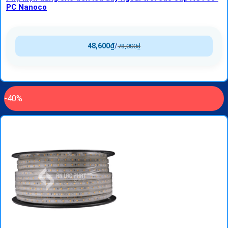
PC Nanoco
48,600
₫
/
78,000
₫
-40%