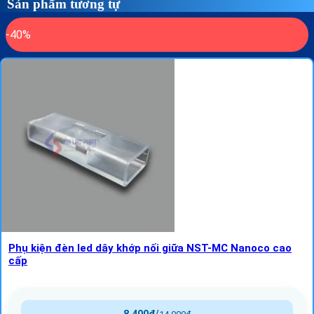
Sản phẩm tương tự
-40%
Phụ kiện đèn led dây khớp nối giữa NST-MC Nanoco cao
cấp