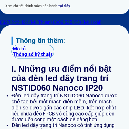
Xem chi tiết chính sách bảo hành
tại đây
.
0827 242 424 (Mr. Thuận)
0908 535 353 (Mr. Hoài)
Thông tin thêm:
Mô tả
Thông số kỹ thuật
I. Những ưu điểm
nổi bật
của đèn led dây trang trí
NSTID060 Nanoco IP20
Đèn led dây trang trí NSTID060 Nanoco được
chế tạo bởi một mạch điện mềm, trên mạch
điện sẽ được gắn các chip LED, kết hợp
chất
liệu nhựa dẻo FPCB vô cùng cao cấp giúp đèn
được uốn cong một cách dễ dàng hơn.
Đèn led dây trang trí Nanoco có tính ứng dụng