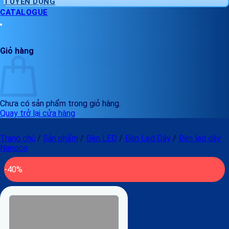
TUYỂN DỤNG
CATALOGUE
Giỏ hàng
Chưa có sản phẩm trong giỏ hàng.
Quay trở lại cửa hàng
Trang chủ
/
Sản phẩm
/
Đèn LED
/
Đèn Led Dây
/
Đèn led dây
Nanoco
-40%