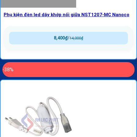
Phụ kiện đèn led dây khớp nối giữa NST1207-MC Nanoco
8,400
₫
/
14,000
₫
-38%