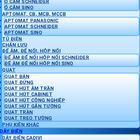
Ổ CẮM SCHNEIDER
Ổ CẮM SINO
APTOMAT, CB, MCB, MCCB
APTOMAT PANASONIC
APTOMAT SCHNEIDER
APTOMAT SINO
TỦ ĐIỆN
CHẤN LƯU
ĐẾ ÂM, ĐẾ NỔI, HỘP NỔI
ĐẾ ÂM ĐẾ NỔI HỘP NỔI SCHNEIDER
ĐẾ ÂM ĐẾ NỔI HỘP NỔI SINO
QUẠT
QUẠT BÀN
QUẠT ĐỨNG
QUẠT HÚT ÂM TRẦN
QUẠT HÚT CABINET
QUẠT HÚT CÔNG NGHIỆP
QUẠT HÚT GẮN TƯỜNG
QUẠT TRẦN
QUẠT TREO TƯỜNG
PHỤ KIỆN KHÁC
DÂY ĐIỆN
DÂY ĐIỆN CADIVI