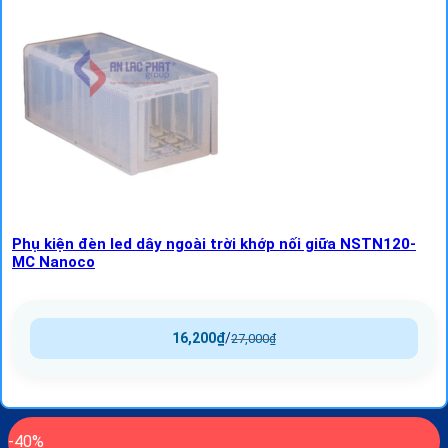
Phụ kiện đèn led dây ngoài trời khớp nối giữa NSTN120-
MC Nanoco
16,200
₫
/
27,000
₫
-40%