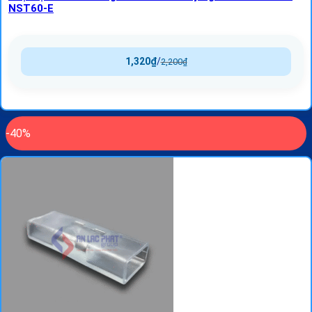
NST60-E
1,320
₫
/
2,200
₫
-40%