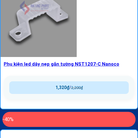
Phụ kiện led dây nẹp gắn tường NST1207-C Nanoco
1,320
₫
/
2,200
₫
-40%