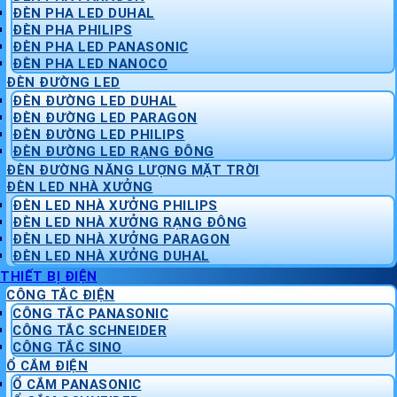
ĐÈN PHA LED DUHAL
ĐÈN PHA PHILIPS
ĐÈN PHA LED PANASONIC
ĐÈN PHA LED NANOCO
ĐÈN ĐƯỜNG LED
ĐÈN ĐƯỜNG LED DUHAL
ĐÈN ĐƯỜNG LED PARAGON
ĐÈN ĐƯỜNG LED PHILIPS
ĐÈN ĐƯỜNG LED RẠNG ĐÔNG
ĐÈN ĐƯỜNG NĂNG LƯỢNG MẶT TRỜI
ĐÈN LED NHÀ XƯỞNG
ĐÈN LED NHÀ XƯỞNG PHILIPS
ĐÈN LED NHÀ XƯỞNG RẠNG ĐÔNG
ĐÈN LED NHÀ XƯỞNG PARAGON
ĐÈN LED NHÀ XƯỞNG DUHAL
THIẾT BỊ ĐIỆN
CÔNG TẮC ĐIỆN
CÔNG TẮC PANASONIC
CÔNG TẮC SCHNEIDER
CÔNG TẮC SINO
Ổ CẮM ĐIỆN
Ổ CẮM PANASONIC