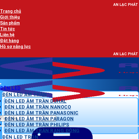
Bỏ
AN LẠC PHÁT - NHÀ PHÂN PHỐI
qua
Trang chủ
nội
Giới thiệu
dung
Sản phẩm
Tin tức
Liên hệ
Đặt hàng
Hồ sơ năng lực
AN LẠC PHÁT - NHÀ PHÂN PHỐI
ĐÈN LED
ĐÈN LED ÂM TRẦN
ĐÈN LED ÂM TRẦN DUHAL
ĐÈN LED ÂM TRẦN NANOCO
ĐÈN LED ÂM TRẦN PANASONIC
Tìm
ĐÈN LED ÂM TRẦN PARAGON
kiếm:
ĐÈN LED ÂM TRẦN PHILIPS
ĐÈN LED ÂM TRẦN RẠNG ĐÔNG
ĐÈN LED TRÒN