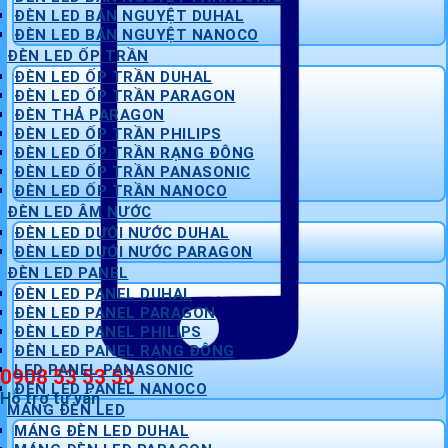
ĐÈN LED BÁN NGUYỆT DUHAL
ĐÈN LED BÁN NGUYỆT NANOCO
ĐÈN LED ỐP TRẦN
ĐÈN LED ỐP TRẦN DUHAL
ĐÈN LED ỐP TRẦN PARAGON
ĐÈN THẢ PARAGON
ĐÈN LED ỐP TRẦN PHILIPS
ĐÈN LED ỐP TRẦN RẠNG ĐÔNG
ĐÈN LED ỐP TRẦN PANASONIC
ĐÈN LED ỐP TRẦN NANOCO
ĐÈN LED ÂM NƯỚC
ĐÈN LED DƯỚI NƯỚC DUHAL
ĐÈN LED DƯỚI NƯỚC PARAGON
ĐÈN LED PANEL
ĐÈN LED PANEL DUHAL
ĐÈN LED PANEL PARAGON
ĐÈN LED PANEL PHILIPS
ĐÈN LED PANEL RẠNG ĐÔNG
LED PANEL PANASONIC
0908 53 53 53
ĐÈN LED PANEL NANOCO
Hỗ trợ tư vấn
MÁNG ĐÈN LED
MÁNG ĐÈN LED DUHAL