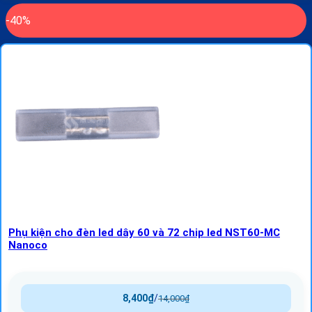
-40%
Phụ kiện cho đèn led dây 60 và 72 chip led NST60-MC
Nanoco
8,400
₫
/
14,000
₫