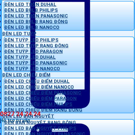
ĐÈN LED TRÒN DUHAL
ĐÈN LED BULB PHILIPS
ĐÈN LED TRÒN PANASONIC
ĐÈN LED BULB RẠNG ĐÔNG
ĐÈN LED BULB NANOCO
ĐÈN LED TUÝP
ĐÈN TUÝP LED PHILIPS
ĐÈN LED TUÝP RẠNG ĐÔNG
ĐÈN TUÝP LED PARAGON
ĐÈN TUÝP LED DUHAL
ĐÈN TUÝP LED PANASONIC
ĐÈN TUÝP LED NANOCO
ĐÈN LED CHIẾU ĐIỂM
ĐÈN LED CHIẾU ĐIỂM DUHAL
ĐÈN LED CHIẾU ĐIỂM NANOCO
ĐÈN LED CHIẾU ĐIỂM PANASONIC
ĐÈN LED CHIẾU ĐIỂM PARAGON
ĐÈN LED CHIẾU ĐIỂM PHILIPS
ĐÈN LED CHIẾU ĐIỂM RẠNG ĐÔNG
0827 24 24 24
ĐÈN LED BÁN NGUYỆT
Hỗ trợ tư vấn
ĐÈN BÁN NGUYỆT RẠNG ĐÔNG
ĐÈN LED BÁN NGUYỆT PHILIPS
ĐÈN LED BÁN NGUYỆT PANASONIC