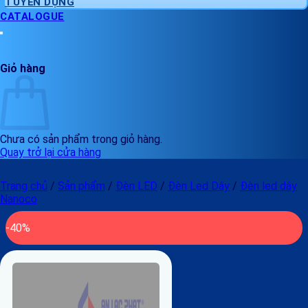
TUYỂN DỤNG
CATALOGUE
Giỏ hàng
Chưa có sản phẩm trong giỏ hàng.
Quay trở lại cửa hàng
Trang chủ
/
Sản phẩm
/
Đèn LED
/
Đèn Led Dây
/
Đèn led dây
Nanoco
-40%