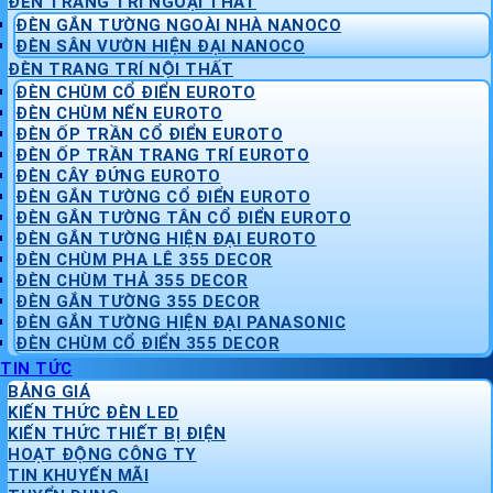
ĐÈN TRANG TRÍ NGOẠI THẤT
ĐÈN GẮN TƯỜNG NGOÀI NHÀ NANOCO
ĐÈN SÂN VƯỜN HIỆN ĐẠI NANOCO
ĐÈN TRANG TRÍ NỘI THẤT
ĐÈN CHÙM CỔ ĐIỂN EUROTO
ĐÈN CHÙM NẾN EUROTO
ĐÈN ỐP TRẦN CỔ ĐIỂN EUROTO
ĐÈN ỐP TRẦN TRANG TRÍ EUROTO
ĐÈN CÂY ĐỨNG EUROTO
ĐÈN GẮN TƯỜNG CỔ ĐIỂN EUROTO
ĐÈN GẮN TƯỜNG TÂN CỔ ĐIỂN EUROTO
ĐÈN GẮN TƯỜNG HIỆN ĐẠI EUROTO
ĐÈN CHÙM PHA LÊ 355 DECOR
ĐÈN CHÙM THẢ 355 DECOR
ĐÈN GẮN TƯỜNG 355 DECOR
ĐÈN GẮN TƯỜNG HIỆN ĐẠI PANASONIC
ĐÈN CHÙM CỔ ĐIỂN 355 DECOR
TIN TỨC
BẢNG GIÁ
KIẾN THỨC ĐÈN LED
KIẾN THỨC THIẾT BỊ ĐIỆN
HOẠT ĐỘNG CÔNG TY
TIN KHUYẾN MÃI