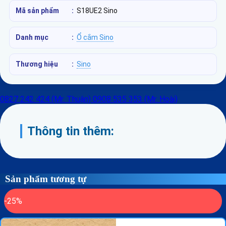
Mã sản phẩm
:
S18UE2 Sino
Danh mục
:
Ổ cắm Sino
Thương hiệu
:
Sino
0827 242 424 (Mr. Thuận)
0908 535 353 (Mr. Hoài)
Thông tin thêm:
Sản phẩm tương tự
-25%