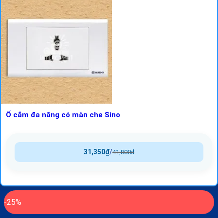
Ổ cắm đa năng có màn che Sino
31,350
₫
/
41,800
₫
-25%