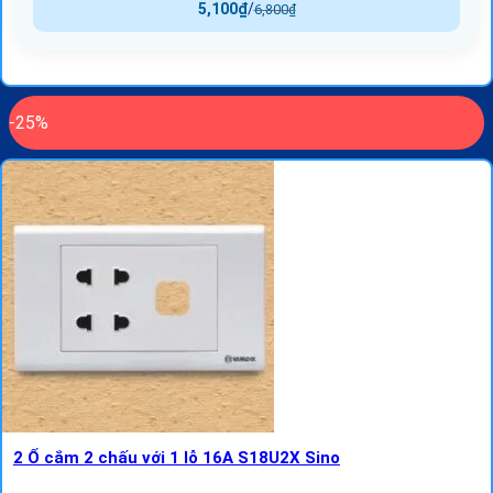
5,100
₫
/
6,800
₫
-25%
2 Ổ cắm 2 chấu với 1 lỗ 16A S18U2X Sino