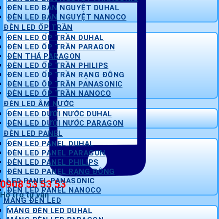
ĐÈN LED BÁN NGUYỆT DUHAL
ĐÈN LED BÁN NGUYỆT NANOCO
ĐÈN LED ỐP TRẦN
ĐÈN LED ỐP TRẦN DUHAL
ĐÈN LED ỐP TRẦN PARAGON
ĐÈN THẢ PARAGON
ĐÈN LED ỐP TRẦN PHILIPS
ĐÈN LED ỐP TRẦN RẠNG ĐÔNG
ĐÈN LED ỐP TRẦN PANASONIC
ĐÈN LED ỐP TRẦN NANOCO
ĐÈN LED ÂM NƯỚC
ĐÈN LED DƯỚI NƯỚC DUHAL
ĐÈN LED DƯỚI NƯỚC PARAGON
ĐÈN LED PANEL
ĐÈN LED PANEL DUHAL
ĐÈN LED PANEL PARAGON
ĐÈN LED PANEL PHILIPS
ĐÈN LED PANEL RẠNG ĐÔNG
LED PANEL PANASONIC
0908 53 53 53
ĐÈN LED PANEL NANOCO
Hỗ trợ tư vấn
MÁNG ĐÈN LED
MÁNG ĐÈN LED DUHAL