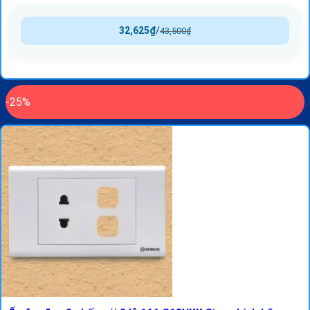
32,625
₫
/
43,500
₫
-25%