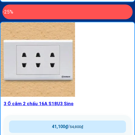
-25%
3 Ổ cắm 2 chấu 16A S18U3 Sino
41,100
₫
/
54,800
₫