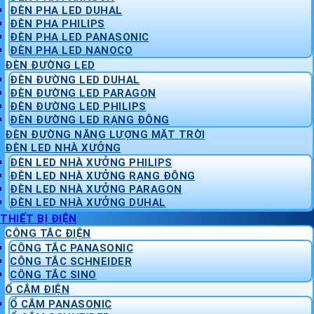
ĐÈN PHA LED DUHAL
ĐÈN PHA PHILIPS
ĐÈN PHA LED PANASONIC
ĐÈN PHA LED NANOCO
ĐÈN ĐƯỜNG LED
ĐÈN ĐƯỜNG LED DUHAL
ĐÈN ĐƯỜNG LED PARAGON
ĐÈN ĐƯỜNG LED PHILIPS
ĐÈN ĐƯỜNG LED RẠNG ĐÔNG
ĐÈN ĐƯỜNG NĂNG LƯỢNG MẶT TRỜI
ĐÈN LED NHÀ XƯỞNG
ĐÈN LED NHÀ XƯỞNG PHILIPS
ĐÈN LED NHÀ XƯỞNG RẠNG ĐÔNG
ĐÈN LED NHÀ XƯỞNG PARAGON
ĐÈN LED NHÀ XƯỞNG DUHAL
THIẾT BỊ ĐIỆN
CÔNG TẮC ĐIỆN
CÔNG TẮC PANASONIC
CÔNG TẮC SCHNEIDER
CÔNG TẮC SINO
Ổ CẮM ĐIỆN
Ổ CẮM PANASONIC