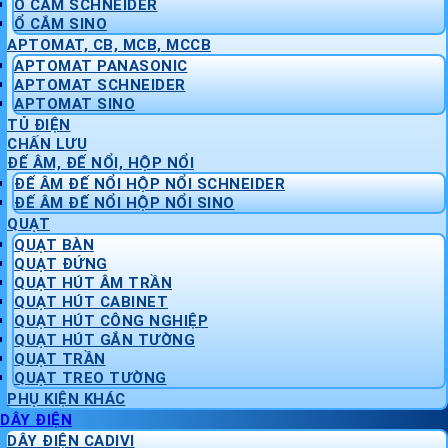
Ổ CẮM SCHNEIDER
Ổ CẮM SINO
APTOMAT, CB, MCB, MCCB
APTOMAT PANASONIC
APTOMAT SCHNEIDER
APTOMAT SINO
TỦ ĐIỆN
CHẤN LƯU
ĐẾ ÂM, ĐẾ NỔI, HỘP NỔI
ĐẾ ÂM ĐẾ NỔI HỘP NỔI SCHNEIDER
ĐẾ ÂM ĐẾ NỔI HỘP NỔI SINO
QUẠT
QUẠT BÀN
QUẠT ĐỨNG
QUẠT HÚT ÂM TRẦN
QUẠT HÚT CABINET
QUẠT HÚT CÔNG NGHIỆP
QUẠT HÚT GẮN TƯỜNG
QUẠT TRẦN
QUẠT TREO TƯỜNG
PHỤ KIỆN KHÁC
DÂY ĐIỆN
DÂY ĐIỆN CADIVI