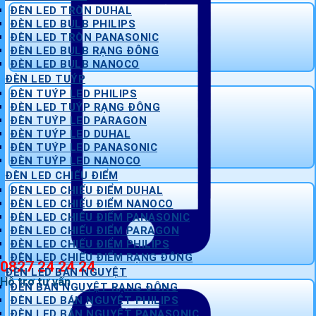
ĐÈN LED TRÒN DUHAL
ĐÈN LED BULB PHILIPS
ĐÈN LED TRÒN PANASONIC
ĐÈN LED BULB RẠNG ĐÔNG
ĐÈN LED BULB NANOCO
ĐÈN LED TUÝP
ĐÈN TUÝP LED PHILIPS
ĐÈN LED TUÝP RẠNG ĐÔNG
ĐÈN TUÝP LED PARAGON
ĐÈN TUÝP LED DUHAL
ĐÈN TUÝP LED PANASONIC
ĐÈN TUÝP LED NANOCO
ĐÈN LED CHIẾU ĐIỂM
ĐÈN LED CHIẾU ĐIỂM DUHAL
ĐÈN LED CHIẾU ĐIỂM NANOCO
ĐÈN LED CHIẾU ĐIỂM PANASONIC
ĐÈN LED CHIẾU ĐIỂM PARAGON
ĐÈN LED CHIẾU ĐIỂM PHILIPS
ĐÈN LED CHIẾU ĐIỂM RẠNG ĐÔNG
0827 24 24 24
ĐÈN LED BÁN NGUYỆT
Hỗ trợ tư vấn
ĐÈN BÁN NGUYỆT RẠNG ĐÔNG
ĐÈN LED BÁN NGUYỆT PHILIPS
ĐÈN LED BÁN NGUYỆT PANASONIC