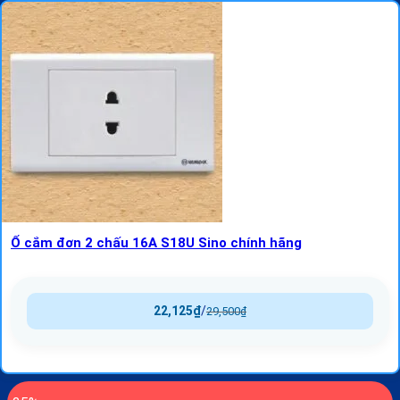
Ổ cắm đơn 2 chấu 16A S18U Sino chính hãng
22,125
₫
/
29,500
₫