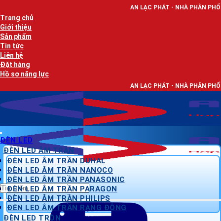
Bỏ
AN LẠC PHÁT - NHÀ PHÂN PHỐI THIẾT BỊ ĐIỆN, D
qua
Trang chủ
nội
Giới thiệu
dung
Sản phẩm
Tin tức
Liên hệ
Đặt hàng
Hồ sơ năng lực
AN LẠC PHÁT - NHÀ PHÂN PHỐI THIẾT BỊ ĐIỆN, D
ĐÈN LED
ĐÈN LED ÂM TRẦN
ĐÈN LED ÂM TRẦN DUHAL
ĐÈN LED ÂM TRẦN NANOCO
ĐÈN LED ÂM TRẦN PANASONIC
Tìm
ĐÈN LED ÂM TRẦN PARAGON
kiếm:
ĐÈN LED ÂM TRẦN PHILIPS
ĐÈN LED ÂM TRẦN RẠNG ĐÔNG
ĐÈN LED TRÒN