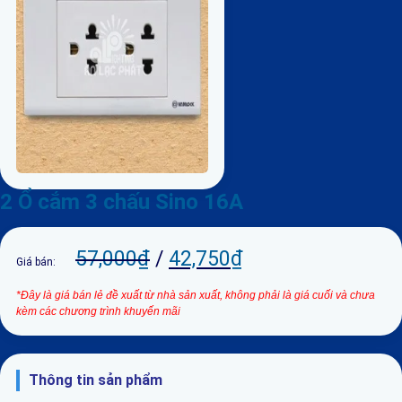
2 Ổ cắm 3 chấu Sino 16A
57,000
₫
/
42,750
₫
Giá bán:
*Đây là giá bán lẻ đề xuất từ nhà sản xuất, không phải là giá cuối và chưa
kèm các chương trình khuyến mãi
Thông tin sản phẩm