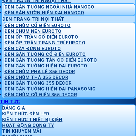
ĐÈN TRANG TRÍ NGOẠI THẤT
ĐÈN GẮN TƯỜNG NGOÀI NHÀ NANOCO
ĐÈN SÂN VƯỜN HIỆN ĐẠI NANOCO
ĐÈN TRANG TRÍ NỘI THẤT
ĐÈN CHÙM CỔ ĐIỂN EUROTO
ĐÈN CHÙM NẾN EUROTO
ĐÈN ỐP TRẦN CỔ ĐIỂN EUROTO
ĐÈN ỐP TRẦN TRANG TRÍ EUROTO
ĐÈN CÂY ĐỨNG EUROTO
ĐÈN GẮN TƯỜNG CỔ ĐIỂN EUROTO
ĐÈN GẮN TƯỜNG TÂN CỔ ĐIỂN EUROTO
ĐÈN GẮN TƯỜNG HIỆN ĐẠI EUROTO
ĐÈN CHÙM PHA LÊ 355 DECOR
ĐÈN CHÙM THẢ 355 DECOR
ĐÈN GẮN TƯỜNG 355 DECOR
ĐÈN GẮN TƯỜNG HIỆN ĐẠI PANASONIC
ĐÈN CHÙM CỔ ĐIỂN 355 DECOR
TIN TỨC
BẢNG GIÁ
KIẾN THỨC ĐÈN LED
KIẾN THỨC THIẾT BỊ ĐIỆN
HOẠT ĐỘNG CÔNG TY
TIN KHUYẾN MÃI