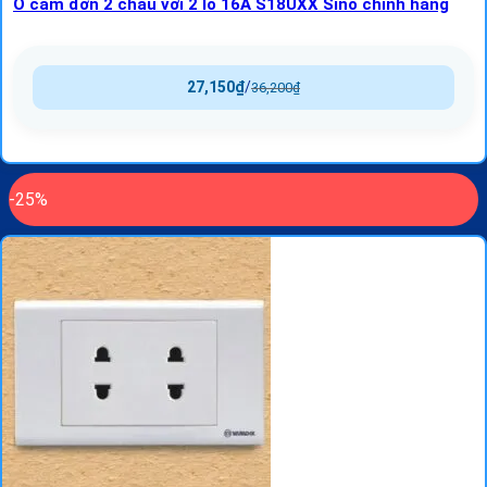
Ổ cắm đơn 2 chấu với 2 lỗ 16A S18UXX Sino chính hãng
27,150
₫
/
36,200
₫
-25%