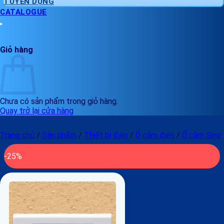
TUYỂN DỤNG
CATALOGUE
Giỏ hàng
Chưa có sản phẩm trong giỏ hàng.
Quay trở lại cửa hàng
Trang chủ
/
Sản phẩm
/
Thiết bị điện
/
Ổ cắm điện
/
Ổ cắm Sino
-25%