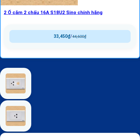
2 Ổ cắm 2 chấu 16A S18U2 Sino chính hãng
33,450
₫
/
44,600
₫