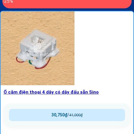
-25%
Ổ cắm điện thoại 4 dây có dây đấu sẵn Sino
30,750
₫
/
41,000
₫