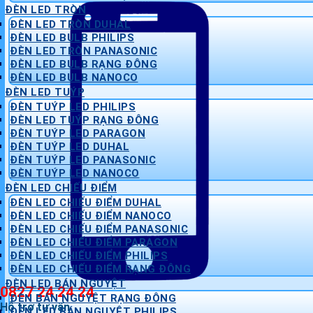
ĐÈN LED TRÒN
ĐÈN LED TRÒN DUHAL
ĐÈN LED BULB PHILIPS
ĐÈN LED TRÒN PANASONIC
ĐÈN LED BULB RẠNG ĐÔNG
ĐÈN LED BULB NANOCO
ĐÈN LED TUÝP
ĐÈN TUÝP LED PHILIPS
ĐÈN LED TUÝP RẠNG ĐÔNG
ĐÈN TUÝP LED PARAGON
ĐÈN TUÝP LED DUHAL
ĐÈN TUÝP LED PANASONIC
ĐÈN TUÝP LED NANOCO
ĐÈN LED CHIẾU ĐIỂM
ĐÈN LED CHIẾU ĐIỂM DUHAL
ĐÈN LED CHIẾU ĐIỂM NANOCO
ĐÈN LED CHIẾU ĐIỂM PANASONIC
ĐÈN LED CHIẾU ĐIỂM PARAGON
ĐÈN LED CHIẾU ĐIỂM PHILIPS
ĐÈN LED CHIẾU ĐIỂM RẠNG ĐÔNG
ĐÈN LED BÁN NGUYỆT
0827 24 24 24
ĐÈN BÁN NGUYỆT RẠNG ĐÔNG
Hỗ trợ tư vấn
ĐÈN LED BÁN NGUYỆT PHILIPS