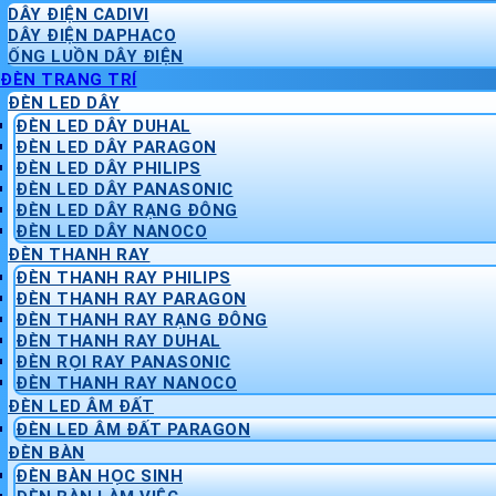
DÂY ĐIỆN CADIVI
DÂY ĐIỆN DAPHACO
ỐNG LUỒN DÂY ĐIỆN
ĐÈN TRANG TRÍ
ĐÈN LED DÂY
ĐÈN LED DÂY DUHAL
ĐÈN LED DÂY PARAGON
ĐÈN LED DÂY PHILIPS
ĐÈN LED DÂY PANASONIC
ĐÈN LED DÂY RẠNG ĐÔNG
ĐÈN LED DÂY NANOCO
ĐÈN THANH RAY
ĐÈN THANH RAY PHILIPS
ĐÈN THANH RAY PARAGON
ĐÈN THANH RAY RẠNG ĐÔNG
ĐÈN THANH RAY DUHAL
ĐÈN RỌI RAY PANASONIC
ĐÈN THANH RAY NANOCO
ĐÈN LED ÂM ĐẤT
ĐÈN LED ÂM ĐẤT PARAGON
ĐÈN BÀN
ĐÈN BÀN HỌC SINH