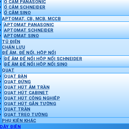
Ổ CẮM PANASONIC
Ổ CẮM SCHNEIDER
Ổ CẮM SINO
APTOMAT, CB, MCB, MCCB
APTOMAT PANASONIC
APTOMAT SCHNEIDER
APTOMAT SINO
TỦ ĐIỆN
CHẤN LƯU
ĐẾ ÂM, ĐẾ NỔI, HỘP NỔI
ĐẾ ÂM ĐẾ NỔI HỘP NỔI SCHNEIDER
ĐẾ ÂM ĐẾ NỔI HỘP NỔI SINO
QUẠT
QUẠT BÀN
QUẠT ĐỨNG
QUẠT HÚT ÂM TRẦN
QUẠT HÚT CABINET
QUẠT HÚT CÔNG NGHIỆP
QUẠT HÚT GẮN TƯỜNG
QUẠT TRẦN
QUẠT TREO TƯỜNG
PHỤ KIỆN KHÁC
DÂY ĐIỆN