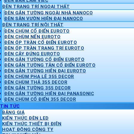
ĐÈN BÀN LÀM VIỆC
ĐÈN TRANG TRÍ NGOẠI THẤT
ĐÈN GẮN TƯỜNG NGOÀI NHÀ NANOCO
ĐÈN SÂN VƯỜN HIỆN ĐẠI NANOCO
ĐÈN TRANG TRÍ NỘI THẤT
ĐÈN CHÙM CỔ ĐIỂN EUROTO
ĐÈN CHÙM NẾN EUROTO
ĐÈN ỐP TRẦN CỔ ĐIỂN EUROTO
ĐÈN ỐP TRẦN TRANG TRÍ EUROTO
ĐÈN CÂY ĐỨNG EUROTO
ĐÈN GẮN TƯỜNG CỔ ĐIỂN EUROTO
ĐÈN GẮN TƯỜNG TÂN CỔ ĐIỂN EUROTO
ĐÈN GẮN TƯỜNG HIỆN ĐẠI EUROTO
ĐÈN CHÙM PHA LÊ 355 DECOR
ĐÈN CHÙM THẢ 355 DECOR
ĐÈN GẮN TƯỜNG 355 DECOR
ĐÈN GẮN TƯỜNG HIỆN ĐẠI PANASONIC
ĐÈN CHÙM CỔ ĐIỂN 355 DECOR
TIN TỨC
BẢNG GIÁ
KIẾN THỨC ĐÈN LED
KIẾN THỨC THIẾT BỊ ĐIỆN
HOẠT ĐỘNG CÔNG TY