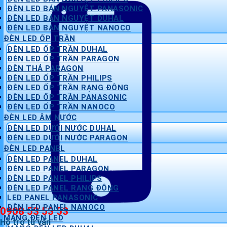
ĐÈN LED BÁN NGUYỆT PANASONIC
ĐÈN LED BÁN NGUYỆT DUHAL
ĐÈN LED BÁN NGUYỆT NANOCO
ĐÈN LED ỐP TRẦN
ĐÈN LED ỐP TRẦN DUHAL
ĐÈN LED ỐP TRẦN PARAGON
ĐÈN THẢ PARAGON
ĐÈN LED ỐP TRẦN PHILIPS
ĐÈN LED ỐP TRẦN RẠNG ĐÔNG
ĐÈN LED ỐP TRẦN PANASONIC
ĐÈN LED ỐP TRẦN NANOCO
ĐÈN LED ÂM NƯỚC
ĐÈN LED DƯỚI NƯỚC DUHAL
ĐÈN LED DƯỚI NƯỚC PARAGON
ĐÈN LED PANEL
ĐÈN LED PANEL DUHAL
ĐÈN LED PANEL PARAGON
ĐÈN LED PANEL PHILIPS
ĐÈN LED PANEL RẠNG ĐÔNG
LED PANEL PANASONIC
ĐÈN LED PANEL NANOCO
0908 53 53 53
MÁNG ĐÈN LED
Hỗ trợ tư vấn