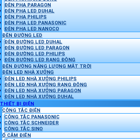
ĐÈN PHA PARAGON
ĐÈN PHA LED DUHAL
ĐÈN PHA PHILIPS
ĐÈN PHA LED PANASONIC
ĐÈN PHA LED NANOCO
ĐÈN ĐƯỜNG LED
ĐÈN ĐƯỜNG LED DUHAL
ĐÈN ĐƯỜNG LED PARAGON
ĐÈN ĐƯỜNG LED PHILIPS
ĐÈN ĐƯỜNG LED RẠNG ĐÔNG
ĐÈN ĐƯỜNG NĂNG LƯỢNG MẶT TRỜI
ĐÈN LED NHÀ XƯỞNG
ĐÈN LED NHÀ XƯỞNG PHILIPS
ĐÈN LED NHÀ XƯỞNG RẠNG ĐÔNG
ĐÈN LED NHÀ XƯỞNG PARAGON
ĐÈN LED NHÀ XƯỞNG DUHAL
THIẾT BỊ ĐIỆN
CÔNG TẮC ĐIỆN
CÔNG TẮC PANASONIC
CÔNG TẮC SCHNEIDER
CÔNG TẮC SINO
Ổ CẮM ĐIỆN