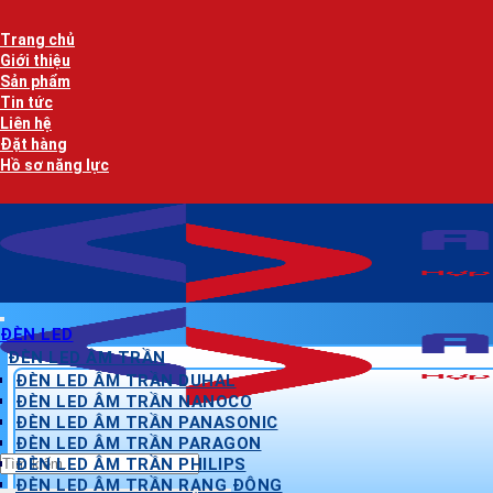
Bỏ
qua
Trang chủ
nội
Giới thiệu
dung
Sản phẩm
Tin tức
Liên hệ
Đặt hàng
Hồ sơ năng lực
ĐÈN LED
ĐÈN LED ÂM TRẦN
ĐÈN LED ÂM TRẦN DUHAL
ĐÈN LED ÂM TRẦN NANOCO
ĐÈN LED ÂM TRẦN PANASONIC
ĐÈN LED ÂM TRẦN PARAGON
Tìm
ĐÈN LED ÂM TRẦN PHILIPS
kiếm:
ĐÈN LED ÂM TRẦN RẠNG ĐÔNG