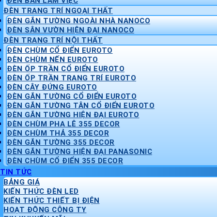
ĐÈN BÀN LÀM VIỆC
ĐÈN TRANG TRÍ NGOẠI THẤT
ĐÈN GẮN TƯỜNG NGOÀI NHÀ NANOCO
ĐÈN SÂN VƯỜN HIỆN ĐẠI NANOCO
ĐÈN TRANG TRÍ NỘI THẤT
ĐÈN CHÙM CỔ ĐIỂN EUROTO
ĐÈN CHÙM NẾN EUROTO
ĐÈN ỐP TRẦN CỔ ĐIỂN EUROTO
ĐÈN ỐP TRẦN TRANG TRÍ EUROTO
ĐÈN CÂY ĐỨNG EUROTO
ĐÈN GẮN TƯỜNG CỔ ĐIỂN EUROTO
ĐÈN GẮN TƯỜNG TÂN CỔ ĐIỂN EUROTO
ĐÈN GẮN TƯỜNG HIỆN ĐẠI EUROTO
ĐÈN CHÙM PHA LÊ 355 DECOR
ĐÈN CHÙM THẢ 355 DECOR
ĐÈN GẮN TƯỜNG 355 DECOR
ĐÈN GẮN TƯỜNG HIỆN ĐẠI PANASONIC
ĐÈN CHÙM CỔ ĐIỂN 355 DECOR
TIN TỨC
BẢNG GIÁ
KIẾN THỨC ĐÈN LED
KIẾN THỨC THIẾT BỊ ĐIỆN
HOẠT ĐỘNG CÔNG TY