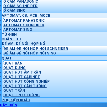
Ổ CẮM PANASONIC
Ổ CẮM SCHNEIDER
Ổ CẮM SINO
APTOMAT, CB, MCB, MCCB
APTOMAT PANASONIC
APTOMAT SCHNEIDER
APTOMAT SINO
TỦ ĐIỆN
CHẤN LƯU
ĐẾ ÂM, ĐẾ NỔI, HỘP NỔI
ĐẾ ÂM ĐẾ NỔI HỘP NỔI SCHNEIDER
ĐẾ ÂM ĐẾ NỔI HỘP NỔI SINO
QUẠT
QUẠT BÀN
QUẠT ĐỨNG
QUẠT HÚT ÂM TRẦN
QUẠT HÚT CABINET
QUẠT HÚT CÔNG NGHIỆP
QUẠT HÚT GẮN TƯỜNG
QUẠT TRẦN
QUẠT TREO TƯỜNG
PHỤ KIỆN KHÁC
DÂY ĐIỆN