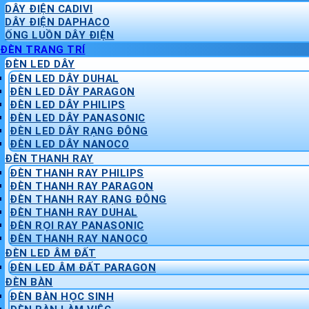
DÂY ĐIỆN CADIVI
DÂY ĐIỆN DAPHACO
ỐNG LUỒN DÂY ĐIỆN
ĐÈN TRANG TRÍ
ĐÈN LED DÂY
ĐÈN LED DÂY DUHAL
ĐÈN LED DÂY PARAGON
ĐÈN LED DÂY PHILIPS
ĐÈN LED DÂY PANASONIC
ĐÈN LED DÂY RẠNG ĐÔNG
ĐÈN LED DÂY NANOCO
ĐÈN THANH RAY
ĐÈN THANH RAY PHILIPS
ĐÈN THANH RAY PARAGON
ĐÈN THANH RAY RẠNG ĐÔNG
ĐÈN THANH RAY DUHAL
ĐÈN RỌI RAY PANASONIC
ĐÈN THANH RAY NANOCO
ĐÈN LED ÂM ĐẤT
ĐÈN LED ÂM ĐẤT PARAGON
ĐÈN BÀN
ĐÈN BÀN HỌC SINH