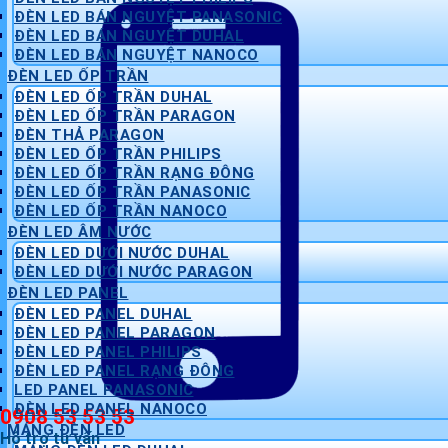
ĐÈN LED BÁN NGUYỆT PANASONIC
ĐÈN LED BÁN NGUYỆT DUHAL
ĐÈN LED BÁN NGUYỆT NANOCO
ĐÈN LED ỐP TRẦN
ĐÈN LED ỐP TRẦN DUHAL
ĐÈN LED ỐP TRẦN PARAGON
ĐÈN THẢ PARAGON
ĐÈN LED ỐP TRẦN PHILIPS
ĐÈN LED ỐP TRẦN RẠNG ĐÔNG
ĐÈN LED ỐP TRẦN PANASONIC
ĐÈN LED ỐP TRẦN NANOCO
ĐÈN LED ÂM NƯỚC
ĐÈN LED DƯỚI NƯỚC DUHAL
ĐÈN LED DƯỚI NƯỚC PARAGON
ĐÈN LED PANEL
ĐÈN LED PANEL DUHAL
ĐÈN LED PANEL PARAGON
ĐÈN LED PANEL PHILIPS
ĐÈN LED PANEL RẠNG ĐÔNG
LED PANEL PANASONIC
ĐÈN LED PANEL NANOCO
0908 53 53 53
MÁNG ĐÈN LED
Hỗ trợ tư vấn