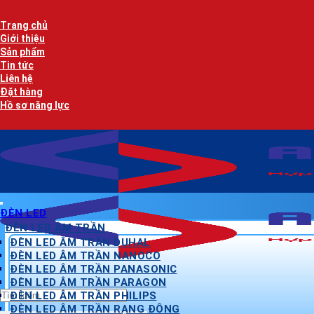
Bỏ
qua
Trang chủ
nội
Giới thiệu
dung
Sản phẩm
Tin tức
Liên hệ
Đặt hàng
Hồ sơ năng lực
ĐÈN LED
ĐÈN LED ÂM TRẦN
ĐÈN LED ÂM TRẦN DUHAL
ĐÈN LED ÂM TRẦN NANOCO
ĐÈN LED ÂM TRẦN PANASONIC
ĐÈN LED ÂM TRẦN PARAGON
Tìm
ĐÈN LED ÂM TRẦN PHILIPS
kiếm:
ĐÈN LED ÂM TRẦN RẠNG ĐÔNG