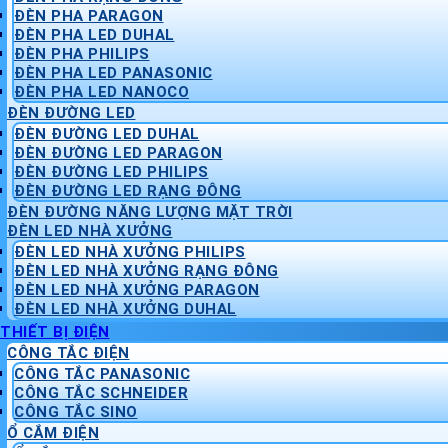
ĐÈN PHA PARAGON
ĐÈN PHA LED DUHAL
ĐÈN PHA PHILIPS
ĐÈN PHA LED PANASONIC
ĐÈN PHA LED NANOCO
ĐÈN ĐƯỜNG LED
ĐÈN ĐƯỜNG LED DUHAL
ĐÈN ĐƯỜNG LED PARAGON
ĐÈN ĐƯỜNG LED PHILIPS
ĐÈN ĐƯỜNG LED RẠNG ĐÔNG
ĐÈN ĐƯỜNG NĂNG LƯỢNG MẶT TRỜI
ĐÈN LED NHÀ XƯỞNG
ĐÈN LED NHÀ XƯỞNG PHILIPS
ĐÈN LED NHÀ XƯỞNG RẠNG ĐÔNG
ĐÈN LED NHÀ XƯỞNG PARAGON
ĐÈN LED NHÀ XƯỞNG DUHAL
THIẾT BỊ ĐIỆN
CÔNG TẮC ĐIỆN
CÔNG TẮC PANASONIC
CÔNG TẮC SCHNEIDER
CÔNG TẮC SINO
Ổ CẮM ĐIỆN