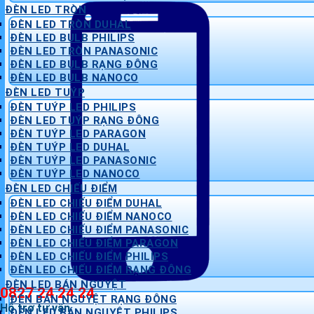
ĐÈN LED TRÒN
ĐÈN LED TRÒN DUHAL
ĐÈN LED BULB PHILIPS
ĐÈN LED TRÒN PANASONIC
ĐÈN LED BULB RẠNG ĐÔNG
ĐÈN LED BULB NANOCO
ĐÈN LED TUÝP
ĐÈN TUÝP LED PHILIPS
ĐÈN LED TUÝP RẠNG ĐÔNG
ĐÈN TUÝP LED PARAGON
ĐÈN TUÝP LED DUHAL
ĐÈN TUÝP LED PANASONIC
ĐÈN TUÝP LED NANOCO
ĐÈN LED CHIẾU ĐIỂM
ĐÈN LED CHIẾU ĐIỂM DUHAL
ĐÈN LED CHIẾU ĐIỂM NANOCO
ĐÈN LED CHIẾU ĐIỂM PANASONIC
ĐÈN LED CHIẾU ĐIỂM PARAGON
ĐÈN LED CHIẾU ĐIỂM PHILIPS
ĐÈN LED CHIẾU ĐIỂM RẠNG ĐÔNG
ĐÈN LED BÁN NGUYỆT
0827 24 24 24
ĐÈN BÁN NGUYỆT RẠNG ĐÔNG
Hỗ trợ tư vấn
ĐÈN LED BÁN NGUYỆT PHILIPS