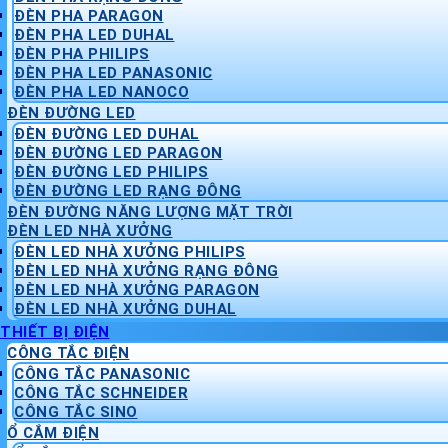
ĐÈN PHA PARAGON
ĐÈN PHA LED DUHAL
ĐÈN PHA PHILIPS
ĐÈN PHA LED PANASONIC
ĐÈN PHA LED NANOCO
ĐÈN ĐƯỜNG LED
ĐÈN ĐƯỜNG LED DUHAL
ĐÈN ĐƯỜNG LED PARAGON
ĐÈN ĐƯỜNG LED PHILIPS
ĐÈN ĐƯỜNG LED RẠNG ĐÔNG
ĐÈN ĐƯỜNG NĂNG LƯỢNG MẶT TRỜI
ĐÈN LED NHÀ XƯỞNG
ĐÈN LED NHÀ XƯỞNG PHILIPS
ĐÈN LED NHÀ XƯỞNG RẠNG ĐÔNG
ĐÈN LED NHÀ XƯỞNG PARAGON
ĐÈN LED NHÀ XƯỞNG DUHAL
THIẾT BỊ ĐIỆN
CÔNG TẮC ĐIỆN
CÔNG TẮC PANASONIC
CÔNG TẮC SCHNEIDER
CÔNG TẮC SINO
Ổ CẮM ĐIỆN