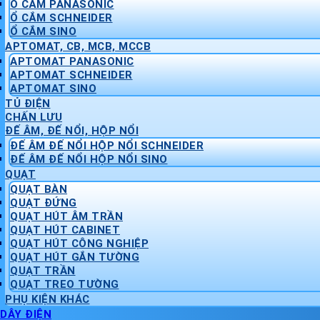
Ổ CẮM PANASONIC
Ổ CẮM SCHNEIDER
Ổ CẮM SINO
APTOMAT, CB, MCB, MCCB
APTOMAT PANASONIC
APTOMAT SCHNEIDER
APTOMAT SINO
TỦ ĐIỆN
CHẤN LƯU
ĐẾ ÂM, ĐẾ NỔI, HỘP NỔI
ĐẾ ÂM ĐẾ NỔI HỘP NỔI SCHNEIDER
ĐẾ ÂM ĐẾ NỔI HỘP NỔI SINO
QUẠT
QUẠT BÀN
QUẠT ĐỨNG
QUẠT HÚT ÂM TRẦN
QUẠT HÚT CABINET
QUẠT HÚT CÔNG NGHIỆP
QUẠT HÚT GẮN TƯỜNG
QUẠT TRẦN
QUẠT TREO TƯỜNG
PHỤ KIỆN KHÁC
DÂY ĐIỆN