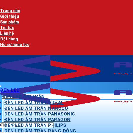
Bỏ
qua
Trang chủ
nội
Giới thiệu
dung
Sản phẩm
Tin tức
Liên hệ
Đặt hàng
Hồ sơ năng lực
ĐÈN LED
ĐÈN LED ÂM TRẦN
ĐÈN LED ÂM TRẦN DUHAL
ĐÈN LED ÂM TRẦN NANOCO
ĐÈN LED ÂM TRẦN PANASONIC
ĐÈN LED ÂM TRẦN PARAGON
Tìm
ĐÈN LED ÂM TRẦN PHILIPS
kiếm:
ĐÈN LED ÂM TRẦN RẠNG ĐÔNG