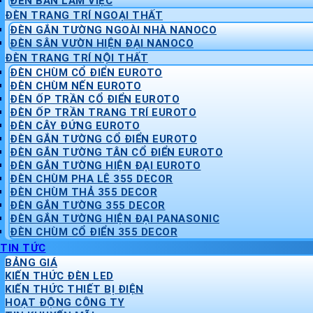
ĐÈN BÀN LÀM VIỆC
ĐÈN TRANG TRÍ NGOẠI THẤT
ĐÈN GẮN TƯỜNG NGOÀI NHÀ NANOCO
ĐÈN SÂN VƯỜN HIỆN ĐẠI NANOCO
ĐÈN TRANG TRÍ NỘI THẤT
ĐÈN CHÙM CỔ ĐIỂN EUROTO
ĐÈN CHÙM NẾN EUROTO
ĐÈN ỐP TRẦN CỔ ĐIỂN EUROTO
ĐÈN ỐP TRẦN TRANG TRÍ EUROTO
ĐÈN CÂY ĐỨNG EUROTO
ĐÈN GẮN TƯỜNG CỔ ĐIỂN EUROTO
ĐÈN GẮN TƯỜNG TÂN CỔ ĐIỂN EUROTO
ĐÈN GẮN TƯỜNG HIỆN ĐẠI EUROTO
ĐÈN CHÙM PHA LÊ 355 DECOR
ĐÈN CHÙM THẢ 355 DECOR
ĐÈN GẮN TƯỜNG 355 DECOR
ĐÈN GẮN TƯỜNG HIỆN ĐẠI PANASONIC
ĐÈN CHÙM CỔ ĐIỂN 355 DECOR
TIN TỨC
BẢNG GIÁ
KIẾN THỨC ĐÈN LED
KIẾN THỨC THIẾT BỊ ĐIỆN
HOẠT ĐỘNG CÔNG TY