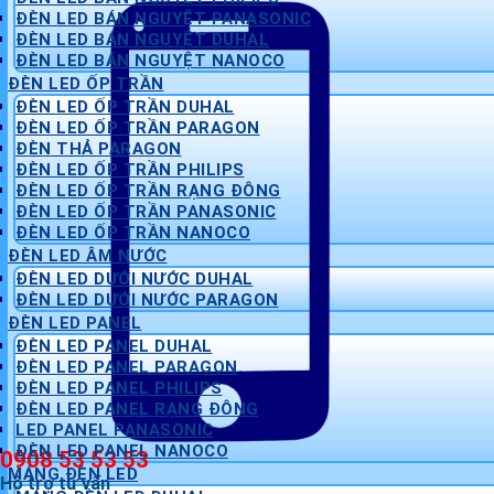
ĐÈN LED BÁN NGUYỆT PANASONIC
ĐÈN LED BÁN NGUYỆT DUHAL
ĐÈN LED BÁN NGUYỆT NANOCO
ĐÈN LED ỐP TRẦN
ĐÈN LED ỐP TRẦN DUHAL
ĐÈN LED ỐP TRẦN PARAGON
ĐÈN THẢ PARAGON
ĐÈN LED ỐP TRẦN PHILIPS
ĐÈN LED ỐP TRẦN RẠNG ĐÔNG
ĐÈN LED ỐP TRẦN PANASONIC
ĐÈN LED ỐP TRẦN NANOCO
ĐÈN LED ÂM NƯỚC
ĐÈN LED DƯỚI NƯỚC DUHAL
ĐÈN LED DƯỚI NƯỚC PARAGON
ĐÈN LED PANEL
ĐÈN LED PANEL DUHAL
ĐÈN LED PANEL PARAGON
ĐÈN LED PANEL PHILIPS
ĐÈN LED PANEL RẠNG ĐÔNG
LED PANEL PANASONIC
ĐÈN LED PANEL NANOCO
0908 53 53 53
MÁNG ĐÈN LED
Hỗ trợ tư vấn