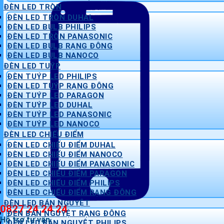
ĐÈN LED TRÒN
ĐÈN LED TRÒN DUHAL
ĐÈN LED BULB PHILIPS
ĐÈN LED TRÒN PANASONIC
ĐÈN LED BULB RẠNG ĐÔNG
ĐÈN LED BULB NANOCO
ĐÈN LED TUÝP
ĐÈN TUÝP LED PHILIPS
ĐÈN LED TUÝP RẠNG ĐÔNG
ĐÈN TUÝP LED PARAGON
ĐÈN TUÝP LED DUHAL
ĐÈN TUÝP LED PANASONIC
ĐÈN TUÝP LED NANOCO
ĐÈN LED CHIẾU ĐIỂM
ĐÈN LED CHIẾU ĐIỂM DUHAL
ĐÈN LED CHIẾU ĐIỂM NANOCO
ĐÈN LED CHIẾU ĐIỂM PANASONIC
ĐÈN LED CHIẾU ĐIỂM PARAGON
ĐÈN LED CHIẾU ĐIỂM PHILIPS
ĐÈN LED CHIẾU ĐIỂM RẠNG ĐÔNG
ĐÈN LED BÁN NGUYỆT
0827 24 24 24
ĐÈN BÁN NGUYỆT RẠNG ĐÔNG
Hỗ trợ tư vấn
ĐÈN LED BÁN NGUYỆT PHILIPS