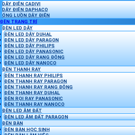
DÂY ĐIỆN CADIVI
DÂY ĐIỆN DAPHACO
ỐNG LUỒN DÂY ĐIỆN
ĐÈN TRANG TRÍ
ĐÈN LED DÂY
ĐÈN LED DÂY DUHAL
ĐÈN LED DÂY PARAGON
ĐÈN LED DÂY PHILIPS
ĐÈN LED DÂY PANASONIC
ĐÈN LED DÂY RẠNG ĐÔNG
ĐÈN LED DÂY NANOCO
ĐÈN THANH RAY
ĐÈN THANH RAY PHILIPS
ĐÈN THANH RAY PARAGON
ĐÈN THANH RAY RẠNG ĐÔNG
ĐÈN THANH RAY DUHAL
ĐÈN RỌI RAY PANASONIC
ĐÈN THANH RAY NANOCO
ĐÈN LED ÂM ĐẤT
ĐÈN LED ÂM ĐẤT PARAGON
ĐÈN BÀN
ĐÈN BÀN HỌC SINH