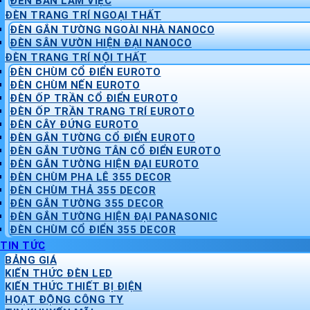
ĐÈN BÀN LÀM VIỆC
ĐÈN TRANG TRÍ NGOẠI THẤT
ĐÈN GẮN TƯỜNG NGOÀI NHÀ NANOCO
ĐÈN SÂN VƯỜN HIỆN ĐẠI NANOCO
ĐÈN TRANG TRÍ NỘI THẤT
ĐÈN CHÙM CỔ ĐIỂN EUROTO
ĐÈN CHÙM NẾN EUROTO
ĐÈN ỐP TRẦN CỔ ĐIỂN EUROTO
ĐÈN ỐP TRẦN TRANG TRÍ EUROTO
ĐÈN CÂY ĐỨNG EUROTO
ĐÈN GẮN TƯỜNG CỔ ĐIỂN EUROTO
ĐÈN GẮN TƯỜNG TÂN CỔ ĐIỂN EUROTO
ĐÈN GẮN TƯỜNG HIỆN ĐẠI EUROTO
ĐÈN CHÙM PHA LÊ 355 DECOR
ĐÈN CHÙM THẢ 355 DECOR
ĐÈN GẮN TƯỜNG 355 DECOR
ĐÈN GẮN TƯỜNG HIỆN ĐẠI PANASONIC
ĐÈN CHÙM CỔ ĐIỂN 355 DECOR
TIN TỨC
BẢNG GIÁ
KIẾN THỨC ĐÈN LED
KIẾN THỨC THIẾT BỊ ĐIỆN
HOẠT ĐỘNG CÔNG TY