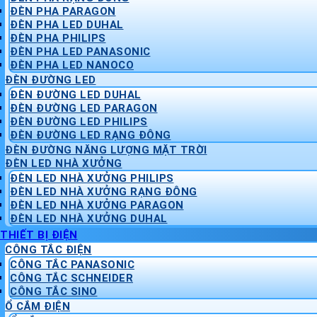
ĐÈN PHA PARAGON
ĐÈN PHA LED DUHAL
ĐÈN PHA PHILIPS
ĐÈN PHA LED PANASONIC
ĐÈN PHA LED NANOCO
ĐÈN ĐƯỜNG LED
ĐÈN ĐƯỜNG LED DUHAL
ĐÈN ĐƯỜNG LED PARAGON
ĐÈN ĐƯỜNG LED PHILIPS
ĐÈN ĐƯỜNG LED RẠNG ĐÔNG
ĐÈN ĐƯỜNG NĂNG LƯỢNG MẶT TRỜI
ĐÈN LED NHÀ XƯỞNG
ĐÈN LED NHÀ XƯỞNG PHILIPS
ĐÈN LED NHÀ XƯỞNG RẠNG ĐÔNG
ĐÈN LED NHÀ XƯỞNG PARAGON
ĐÈN LED NHÀ XƯỞNG DUHAL
THIẾT BỊ ĐIỆN
CÔNG TẮC ĐIỆN
CÔNG TẮC PANASONIC
CÔNG TẮC SCHNEIDER
CÔNG TẮC SINO
Ổ CẮM ĐIỆN