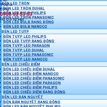
ĐÈN LED TRÒN
ĐÈN LED TRÒN DUHAL
ĐÈN LED BULB PHILIPS
0908 53 53 53
ĐÈN LED TRÒN PANASONIC
Hỗ trợ tư vấn
ĐÈN LED BULB RẠNG ĐÔNG
ĐÈN LED BULB NANOCO
ĐÈN LED TUÝP
ĐÈN TUÝP LED PHILIPS
ĐÈN LED TUÝP RẠNG ĐÔNG
ĐÈN TUÝP LED PARAGON
ĐÈN TUÝP LED DUHAL
ĐÈN TUÝP LED PANASONIC
ĐÈN TUÝP LED NANOCO
ĐÈN LED CHIẾU ĐIỂM
ĐÈN LED CHIẾU ĐIỂM DUHAL
ĐÈN LED CHIẾU ĐIỂM NANOCO
ĐÈN LED CHIẾU ĐIỂM PANASONIC
ĐÈN LED CHIẾU ĐIỂM PARAGON
ĐÈN LED CHIẾU ĐIỂM PHILIPS
ĐÈN LED CHIẾU ĐIỂM RẠNG ĐÔNG
ĐÈN LED BÁN NGUYỆT
ĐÈN BÁN NGUYỆT RẠNG ĐÔNG
ĐÈN LED BÁN NGUYỆT PHILIPS