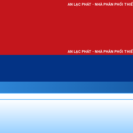
AN LẠC PHÁT - NHÀ PHÂN PHỐI THIẾT BỊ ĐIỆN, DÂY 
AN LẠC PHÁT - NHÀ PHÂN PHỐI THIẾT BỊ ĐIỆN, DÂY 