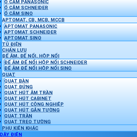
Ổ CẮM PANASONIC
Ổ CẮM SCHNEIDER
Ổ CẮM SINO
APTOMAT, CB, MCB, MCCB
APTOMAT PANASONIC
APTOMAT SCHNEIDER
APTOMAT SINO
TỦ ĐIỆN
CHẤN LƯU
ĐẾ ÂM, ĐẾ NỔI, HỘP NỔI
ĐẾ ÂM ĐẾ NỔI HỘP NỔI SCHNEIDER
ĐẾ ÂM ĐẾ NỔI HỘP NỔI SINO
QUẠT
QUẠT BÀN
QUẠT ĐỨNG
QUẠT HÚT ÂM TRẦN
QUẠT HÚT CABINET
QUẠT HÚT CÔNG NGHIỆP
QUẠT HÚT GẮN TƯỜNG
QUẠT TRẦN
QUẠT TREO TƯỜNG
PHỤ KIỆN KHÁC
DÂY ĐIỆN