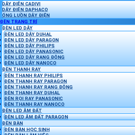
DÂY ĐIỆN CADIVI
DÂY ĐIỆN DAPHACO
ỐNG LUỒN DÂY ĐIỆN
ĐÈN TRANG TRÍ
ĐÈN LED DÂY
ĐÈN LED DÂY DUHAL
ĐÈN LED DÂY PARAGON
ĐÈN LED DÂY PHILIPS
ĐÈN LED DÂY PANASONIC
ĐÈN LED DÂY RẠNG ĐÔNG
ĐÈN LED DÂY NANOCO
ĐÈN THANH RAY
ĐÈN THANH RAY PHILIPS
ĐÈN THANH RAY PARAGON
ĐÈN THANH RAY RẠNG ĐÔNG
ĐÈN THANH RAY DUHAL
ĐÈN RỌI RAY PANASONIC
ĐÈN THANH RAY NANOCO
ĐÈN LED ÂM ĐẤT
ĐÈN LED ÂM ĐẤT PARAGON
ĐÈN BÀN
ĐÈN BÀN HỌC SINH