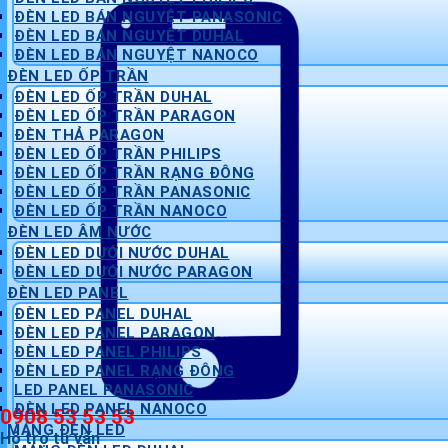
ĐÈN LED BÁN NGUYỆT PANASONIC
ĐÈN LED BÁN NGUYỆT DUHAL
ĐÈN LED BÁN NGUYỆT NANOCO
ĐÈN LED ỐP TRẦN
ĐÈN LED ỐP TRẦN DUHAL
ĐÈN LED ỐP TRẦN PARAGON
ĐÈN THẢ PARAGON
ĐÈN LED ỐP TRẦN PHILIPS
ĐÈN LED ỐP TRẦN RẠNG ĐÔNG
ĐÈN LED ỐP TRẦN PANASONIC
ĐÈN LED ỐP TRẦN NANOCO
ĐÈN LED ÂM NƯỚC
ĐÈN LED DƯỚI NƯỚC DUHAL
ĐÈN LED DƯỚI NƯỚC PARAGON
ĐÈN LED PANEL
ĐÈN LED PANEL DUHAL
ĐÈN LED PANEL PARAGON
ĐÈN LED PANEL PHILIPS
ĐÈN LED PANEL RẠNG ĐÔNG
LED PANEL PANASONIC
ĐÈN LED PANEL NANOCO
0908 53 53 53
MÁNG ĐÈN LED
Hỗ trợ tư vấn