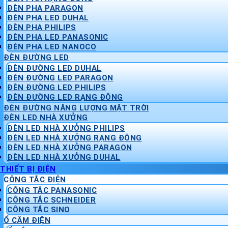
ĐÈN PHA PARAGON
ĐÈN PHA LED DUHAL
ĐÈN PHA PHILIPS
ĐÈN PHA LED PANASONIC
ĐÈN PHA LED NANOCO
ĐÈN ĐƯỜNG LED
ĐÈN ĐƯỜNG LED DUHAL
ĐÈN ĐƯỜNG LED PARAGON
ĐÈN ĐƯỜNG LED PHILIPS
ĐÈN ĐƯỜNG LED RẠNG ĐÔNG
ĐÈN ĐƯỜNG NĂNG LƯỢNG MẶT TRỜI
ĐÈN LED NHÀ XƯỞNG
ĐÈN LED NHÀ XƯỞNG PHILIPS
ĐÈN LED NHÀ XƯỞNG RẠNG ĐÔNG
ĐÈN LED NHÀ XƯỞNG PARAGON
ĐÈN LED NHÀ XƯỞNG DUHAL
THIẾT BỊ ĐIỆN
CÔNG TẮC ĐIỆN
CÔNG TẮC PANASONIC
CÔNG TẮC SCHNEIDER
CÔNG TẮC SINO
Ổ CẮM ĐIỆN