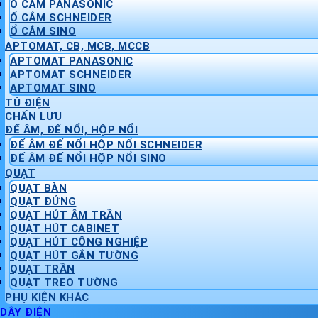
Ổ CẮM PANASONIC
Ổ CẮM SCHNEIDER
Ổ CẮM SINO
APTOMAT, CB, MCB, MCCB
APTOMAT PANASONIC
APTOMAT SCHNEIDER
APTOMAT SINO
TỦ ĐIỆN
CHẤN LƯU
ĐẾ ÂM, ĐẾ NỔI, HỘP NỔI
ĐẾ ÂM ĐẾ NỔI HỘP NỔI SCHNEIDER
ĐẾ ÂM ĐẾ NỔI HỘP NỔI SINO
QUẠT
QUẠT BÀN
QUẠT ĐỨNG
QUẠT HÚT ÂM TRẦN
QUẠT HÚT CABINET
QUẠT HÚT CÔNG NGHIỆP
QUẠT HÚT GẮN TƯỜNG
QUẠT TRẦN
QUẠT TREO TƯỜNG
PHỤ KIỆN KHÁC
DÂY ĐIỆN