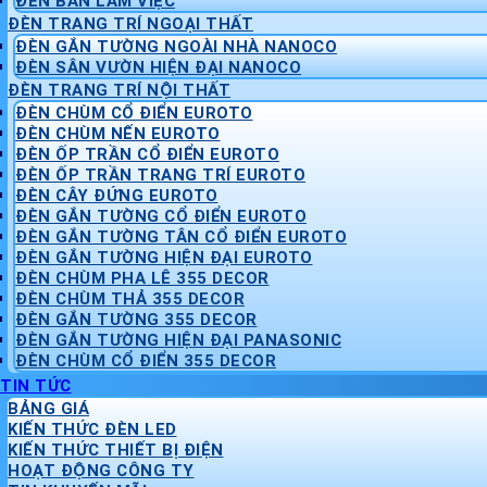
ĐÈN BÀN LÀM VIỆC
ĐÈN TRANG TRÍ NGOẠI THẤT
ĐÈN GẮN TƯỜNG NGOÀI NHÀ NANOCO
ĐÈN SÂN VƯỜN HIỆN ĐẠI NANOCO
ĐÈN TRANG TRÍ NỘI THẤT
ĐÈN CHÙM CỔ ĐIỂN EUROTO
ĐÈN CHÙM NẾN EUROTO
ĐÈN ỐP TRẦN CỔ ĐIỂN EUROTO
ĐÈN ỐP TRẦN TRANG TRÍ EUROTO
ĐÈN CÂY ĐỨNG EUROTO
ĐÈN GẮN TƯỜNG CỔ ĐIỂN EUROTO
ĐÈN GẮN TƯỜNG TÂN CỔ ĐIỂN EUROTO
ĐÈN GẮN TƯỜNG HIỆN ĐẠI EUROTO
ĐÈN CHÙM PHA LÊ 355 DECOR
ĐÈN CHÙM THẢ 355 DECOR
ĐÈN GẮN TƯỜNG 355 DECOR
ĐÈN GẮN TƯỜNG HIỆN ĐẠI PANASONIC
ĐÈN CHÙM CỔ ĐIỂN 355 DECOR
TIN TỨC
BẢNG GIÁ
KIẾN THỨC ĐÈN LED
KIẾN THỨC THIẾT BỊ ĐIỆN
HOẠT ĐỘNG CÔNG TY