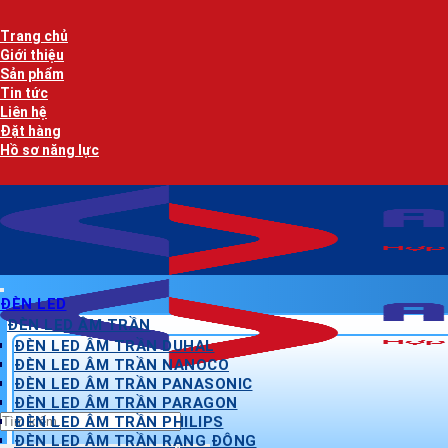
Bỏ
qua
Trang chủ
nội
Giới thiệu
dung
Sản phẩm
Tin tức
Liên hệ
Đặt hàng
Hồ sơ năng lực
ĐÈN LED
ĐÈN LED ÂM TRẦN
ĐÈN LED ÂM TRẦN DUHAL
ĐÈN LED ÂM TRẦN NANOCO
ĐÈN LED ÂM TRẦN PANASONIC
ĐÈN LED ÂM TRẦN PARAGON
Tìm
ĐÈN LED ÂM TRẦN PHILIPS
kiếm:
ĐÈN LED ÂM TRẦN RẠNG ĐÔNG