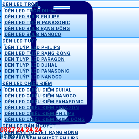
ĐÈN LED TRÒN
ĐÈN LED TRÒN DUHAL
ĐÈN LED BULB PHILIPS
ĐÈN LED TRÒN PANASONIC
ĐÈN LED BULB RẠNG ĐÔNG
ĐÈN LED BULB NANOCO
ĐÈN LED TUÝP
ĐÈN TUÝP LED PHILIPS
ĐÈN LED TUÝP RẠNG ĐÔNG
ĐÈN TUÝP LED PARAGON
ĐÈN TUÝP LED DUHAL
ĐÈN TUÝP LED PANASONIC
ĐÈN TUÝP LED NANOCO
ĐÈN LED CHIẾU ĐIỂM
ĐÈN LED CHIẾU ĐIỂM DUHAL
ĐÈN LED CHIẾU ĐIỂM NANOCO
ĐÈN LED CHIẾU ĐIỂM PANASONIC
ĐÈN LED CHIẾU ĐIỂM PARAGON
ĐÈN LED CHIẾU ĐIỂM PHILIPS
ĐÈN LED CHIẾU ĐIỂM RẠNG ĐÔNG
ĐÈN LED BÁN NGUYỆT
0827 24 24 24
ĐÈN BÁN NGUYỆT RẠNG ĐÔNG
Hỗ trợ tư vấn
ĐÈN LED BÁN NGUYỆT PHILIPS