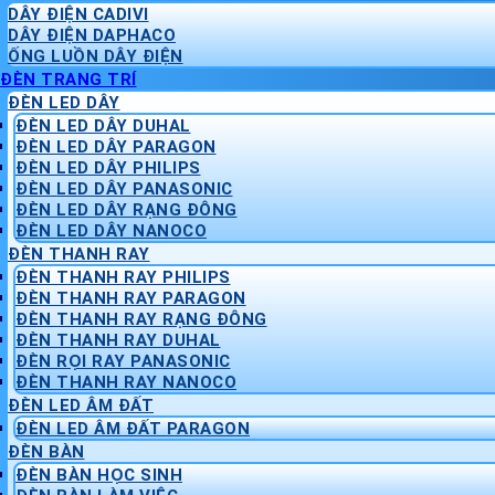
DÂY ĐIỆN CADIVI
DÂY ĐIỆN DAPHACO
ỐNG LUỒN DÂY ĐIỆN
ĐÈN TRANG TRÍ
ĐÈN LED DÂY
ĐÈN LED DÂY DUHAL
ĐÈN LED DÂY PARAGON
ĐÈN LED DÂY PHILIPS
ĐÈN LED DÂY PANASONIC
ĐÈN LED DÂY RẠNG ĐÔNG
ĐÈN LED DÂY NANOCO
ĐÈN THANH RAY
ĐÈN THANH RAY PHILIPS
ĐÈN THANH RAY PARAGON
ĐÈN THANH RAY RẠNG ĐÔNG
ĐÈN THANH RAY DUHAL
ĐÈN RỌI RAY PANASONIC
ĐÈN THANH RAY NANOCO
ĐÈN LED ÂM ĐẤT
ĐÈN LED ÂM ĐẤT PARAGON
ĐÈN BÀN
ĐÈN BÀN HỌC SINH