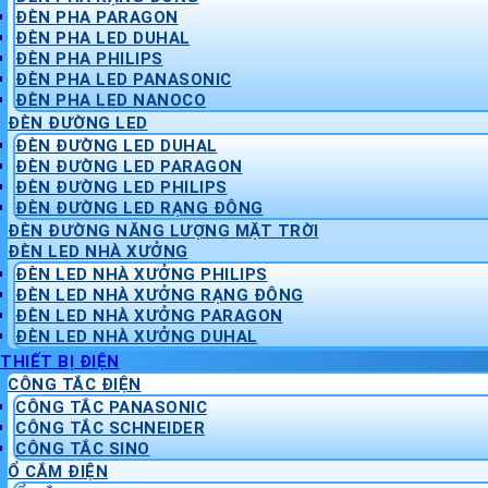
ĐÈN PHA PARAGON
ĐÈN PHA LED DUHAL
ĐÈN PHA PHILIPS
ĐÈN PHA LED PANASONIC
ĐÈN PHA LED NANOCO
ĐÈN ĐƯỜNG LED
ĐÈN ĐƯỜNG LED DUHAL
ĐÈN ĐƯỜNG LED PARAGON
ĐÈN ĐƯỜNG LED PHILIPS
ĐÈN ĐƯỜNG LED RẠNG ĐÔNG
ĐÈN ĐƯỜNG NĂNG LƯỢNG MẶT TRỜI
ĐÈN LED NHÀ XƯỞNG
ĐÈN LED NHÀ XƯỞNG PHILIPS
ĐÈN LED NHÀ XƯỞNG RẠNG ĐÔNG
ĐÈN LED NHÀ XƯỞNG PARAGON
ĐÈN LED NHÀ XƯỞNG DUHAL
THIẾT BỊ ĐIỆN
CÔNG TẮC ĐIỆN
CÔNG TẮC PANASONIC
CÔNG TẮC SCHNEIDER
CÔNG TẮC SINO
Ổ CẮM ĐIỆN