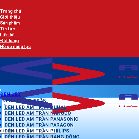
Bỏ
qua
Trang chủ
nội
Giới thiệu
dung
Sản phẩm
Tin tức
Liên hệ
Đặt hàng
Hồ sơ năng lực
ĐÈN LED
ĐÈN LED ÂM TRẦN
ĐÈN LED ÂM TRẦN DUHAL
ĐÈN LED ÂM TRẦN NANOCO
ĐÈN LED ÂM TRẦN PANASONIC
ĐÈN LED ÂM TRẦN PARAGON
Tìm
ĐÈN LED ÂM TRẦN PHILIPS
kiếm:
ĐÈN LED ÂM TRẦN RẠNG ĐÔNG