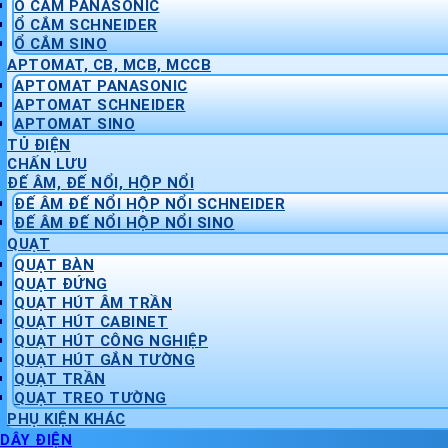
Ổ CẮM PANASONIC
Ổ CẮM SCHNEIDER
Ổ CẮM SINO
APTOMAT, CB, MCB, MCCB
APTOMAT PANASONIC
APTOMAT SCHNEIDER
APTOMAT SINO
TỦ ĐIỆN
CHẤN LƯU
ĐẾ ÂM, ĐẾ NỔI, HỘP NỔI
ĐẾ ÂM ĐẾ NỔI HỘP NỔI SCHNEIDER
ĐẾ ÂM ĐẾ NỔI HỘP NỔI SINO
QUẠT
QUẠT BÀN
QUẠT ĐỨNG
QUẠT HÚT ÂM TRẦN
QUẠT HÚT CABINET
QUẠT HÚT CÔNG NGHIỆP
QUẠT HÚT GẮN TƯỜNG
QUẠT TRẦN
QUẠT TREO TƯỜNG
PHỤ KIỆN KHÁC
DÂY ĐIỆN