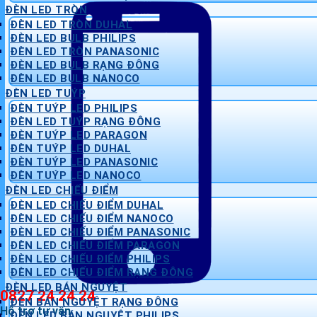
ĐÈN LED TRÒN
ĐÈN LED TRÒN DUHAL
ĐÈN LED BULB PHILIPS
ĐÈN LED TRÒN PANASONIC
ĐÈN LED BULB RẠNG ĐÔNG
ĐÈN LED BULB NANOCO
ĐÈN LED TUÝP
ĐÈN TUÝP LED PHILIPS
ĐÈN LED TUÝP RẠNG ĐÔNG
ĐÈN TUÝP LED PARAGON
ĐÈN TUÝP LED DUHAL
ĐÈN TUÝP LED PANASONIC
ĐÈN TUÝP LED NANOCO
ĐÈN LED CHIẾU ĐIỂM
ĐÈN LED CHIẾU ĐIỂM DUHAL
ĐÈN LED CHIẾU ĐIỂM NANOCO
ĐÈN LED CHIẾU ĐIỂM PANASONIC
ĐÈN LED CHIẾU ĐIỂM PARAGON
ĐÈN LED CHIẾU ĐIỂM PHILIPS
ĐÈN LED CHIẾU ĐIỂM RẠNG ĐÔNG
ĐÈN LED BÁN NGUYỆT
0827 24 24 24
ĐÈN BÁN NGUYỆT RẠNG ĐÔNG
Hỗ trợ tư vấn
ĐÈN LED BÁN NGUYỆT PHILIPS