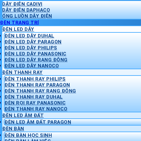
DÂY ĐIỆN CADIVI
DÂY ĐIỆN DAPHACO
ỐNG LUỒN DÂY ĐIỆN
ĐÈN TRANG TRÍ
ĐÈN LED DÂY
ĐÈN LED DÂY DUHAL
ĐÈN LED DÂY PARAGON
ĐÈN LED DÂY PHILIPS
ĐÈN LED DÂY PANASONIC
ĐÈN LED DÂY RẠNG ĐÔNG
ĐÈN LED DÂY NANOCO
ĐÈN THANH RAY
ĐÈN THANH RAY PHILIPS
ĐÈN THANH RAY PARAGON
ĐÈN THANH RAY RẠNG ĐÔNG
ĐÈN THANH RAY DUHAL
ĐÈN RỌI RAY PANASONIC
ĐÈN THANH RAY NANOCO
ĐÈN LED ÂM ĐẤT
ĐÈN LED ÂM ĐẤT PARAGON
ĐÈN BÀN
ĐÈN BÀN HỌC SINH