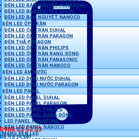
ĐÈN LED BÁN NGUYỆT PANASONIC
ĐÈN LED BÁN NGUYỆT DUHAL
ĐÈN LED BÁN NGUYỆT NANOCO
ĐÈN LED ỐP TRẦN
ĐÈN LED ỐP TRẦN DUHAL
ĐÈN LED ỐP TRẦN PARAGON
ĐÈN THẢ PARAGON
ĐÈN LED ỐP TRẦN PHILIPS
ĐÈN LED ỐP TRẦN RẠNG ĐÔNG
ĐÈN LED ỐP TRẦN PANASONIC
ĐÈN LED ỐP TRẦN NANOCO
ĐÈN LED ÂM NƯỚC
ĐÈN LED DƯỚI NƯỚC DUHAL
ĐÈN LED DƯỚI NƯỚC PARAGON
ĐÈN LED PANEL
ĐÈN LED PANEL DUHAL
ĐÈN LED PANEL PARAGON
ĐÈN LED PANEL PHILIPS
ĐÈN LED PANEL RẠNG ĐÔNG
LED PANEL PANASONIC
ĐÈN LED PANEL NANOCO
0908 53 53 53
MÁNG ĐÈN LED
Hỗ trợ tư vấn