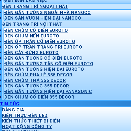
ĐÈN BÀN LÀM VIỆC
ĐÈN TRANG TRÍ NGOẠI THẤT
ĐÈN GẮN TƯỜNG NGOÀI NHÀ NANOCO
ĐÈN SÂN VƯỜN HIỆN ĐẠI NANOCO
ĐÈN TRANG TRÍ NỘI THẤT
ĐÈN CHÙM CỔ ĐIỂN EUROTO
ĐÈN CHÙM NẾN EUROTO
ĐÈN ỐP TRẦN CỔ ĐIỂN EUROTO
ĐÈN ỐP TRẦN TRANG TRÍ EUROTO
ĐÈN CÂY ĐỨNG EUROTO
ĐÈN GẮN TƯỜNG CỔ ĐIỂN EUROTO
ĐÈN GẮN TƯỜNG TÂN CỔ ĐIỂN EUROTO
ĐÈN GẮN TƯỜNG HIỆN ĐẠI EUROTO
ĐÈN CHÙM PHA LÊ 355 DECOR
ĐÈN CHÙM THẢ 355 DECOR
ĐÈN GẮN TƯỜNG 355 DECOR
ĐÈN GẮN TƯỜNG HIỆN ĐẠI PANASONIC
ĐÈN CHÙM CỔ ĐIỂN 355 DECOR
TIN TỨC
BẢNG GIÁ
KIẾN THỨC ĐÈN LED
KIẾN THỨC THIẾT BỊ ĐIỆN
HOẠT ĐỘNG CÔNG TY