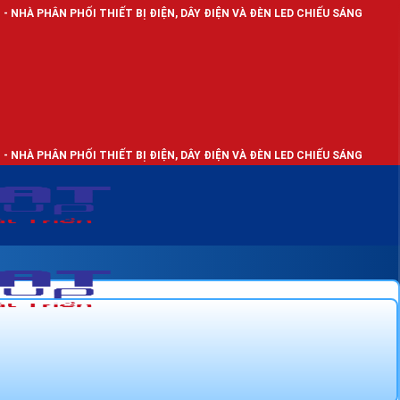
I THIẾT BỊ ĐIỆN, DÂY ĐIỆN VÀ ĐÈN LED CHIẾU SÁNG
I THIẾT BỊ ĐIỆN, DÂY ĐIỆN VÀ ĐÈN LED CHIẾU SÁNG