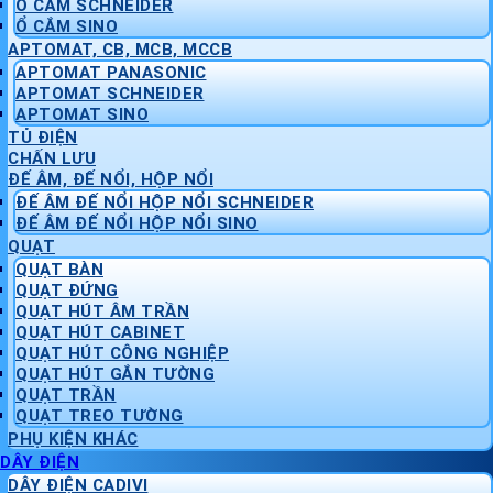
Ổ CẮM SCHNEIDER
Ổ CẮM SINO
APTOMAT, CB, MCB, MCCB
APTOMAT PANASONIC
APTOMAT SCHNEIDER
APTOMAT SINO
TỦ ĐIỆN
CHẤN LƯU
ĐẾ ÂM, ĐẾ NỔI, HỘP NỔI
ĐẾ ÂM ĐẾ NỔI HỘP NỔI SCHNEIDER
ĐẾ ÂM ĐẾ NỔI HỘP NỔI SINO
QUẠT
QUẠT BÀN
QUẠT ĐỨNG
QUẠT HÚT ÂM TRẦN
QUẠT HÚT CABINET
QUẠT HÚT CÔNG NGHIỆP
QUẠT HÚT GẮN TƯỜNG
QUẠT TRẦN
QUẠT TREO TƯỜNG
PHỤ KIỆN KHÁC
DÂY ĐIỆN
DÂY ĐIỆN CADIVI