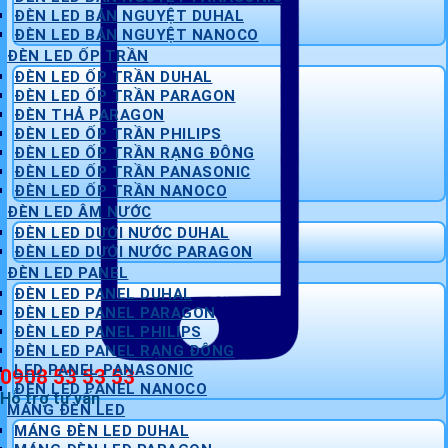
ĐÈN LED BÁN NGUYỆT DUHAL
ĐÈN LED BÁN NGUYỆT NANOCO
ĐÈN LED ỐP TRẦN
ĐÈN LED ỐP TRẦN DUHAL
ĐÈN LED ỐP TRẦN PARAGON
ĐÈN THẢ PARAGON
ĐÈN LED ỐP TRẦN PHILIPS
ĐÈN LED ỐP TRẦN RẠNG ĐÔNG
ĐÈN LED ỐP TRẦN PANASONIC
ĐÈN LED ỐP TRẦN NANOCO
ĐÈN LED ÂM NƯỚC
ĐÈN LED DƯỚI NƯỚC DUHAL
ĐÈN LED DƯỚI NƯỚC PARAGON
ĐÈN LED PANEL
ĐÈN LED PANEL DUHAL
ĐÈN LED PANEL PARAGON
ĐÈN LED PANEL PHILIPS
ĐÈN LED PANEL RẠNG ĐÔNG
LED PANEL PANASONIC
0908 53 53 53
ĐÈN LED PANEL NANOCO
Hỗ trợ tư vấn
MÁNG ĐÈN LED
MÁNG ĐÈN LED DUHAL