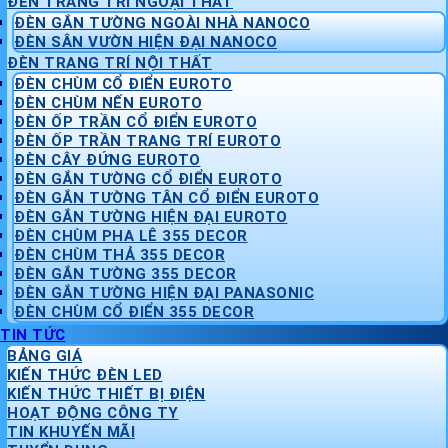
ĐÈN TRANG TRÍ NGOẠI THẤT
ĐÈN GẮN TƯỜNG NGOÀI NHÀ NANOCO
ĐÈN SÂN VƯỜN HIỆN ĐẠI NANOCO
ĐÈN TRANG TRÍ NỘI THẤT
ĐÈN CHÙM CỔ ĐIỂN EUROTO
ĐÈN CHÙM NẾN EUROTO
ĐÈN ỐP TRẦN CỔ ĐIỂN EUROTO
ĐÈN ỐP TRẦN TRANG TRÍ EUROTO
ĐÈN CÂY ĐỨNG EUROTO
ĐÈN GẮN TƯỜNG CỔ ĐIỂN EUROTO
ĐÈN GẮN TƯỜNG TÂN CỔ ĐIỂN EUROTO
ĐÈN GẮN TƯỜNG HIỆN ĐẠI EUROTO
ĐÈN CHÙM PHA LÊ 355 DECOR
ĐÈN CHÙM THẢ 355 DECOR
ĐÈN GẮN TƯỜNG 355 DECOR
ĐÈN GẮN TƯỜNG HIỆN ĐẠI PANASONIC
ĐÈN CHÙM CỔ ĐIỂN 355 DECOR
TIN TỨC
BẢNG GIÁ
KIẾN THỨC ĐÈN LED
KIẾN THỨC THIẾT BỊ ĐIỆN
HOẠT ĐỘNG CÔNG TY
TIN KHUYẾN MÃI