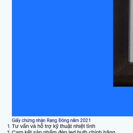
Giấy chứng nhận Rạng Đông năm 2021
Tư vấn và hỗ trợ kỹ thuật nhiệt tình
Cam kết sản phẩm đèn led bulb chính hãng