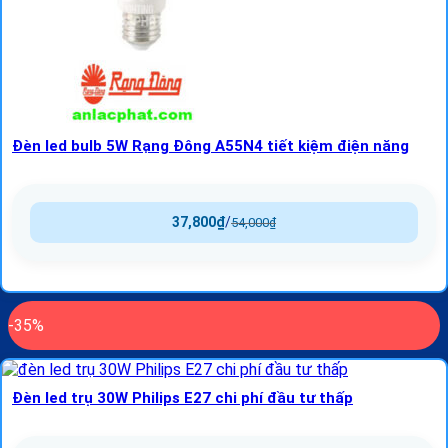
Đèn led bulb 5W Rạng Đông A55N4 tiết kiệm điện năng
37,800
₫
/
54,000
₫
-35%
Đèn led trụ 30W Philips E27 chi phí đầu tư thấp