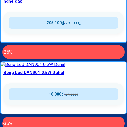
nghệ cao
205,100
₫
/
293,000
₫
-25%
Bóng Led DAN901 0.5W Duhal
18,000
₫
/
24,000
₫
-35%