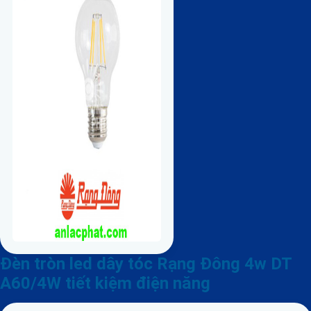
Đèn tròn led dây tóc Rạng Đông 4w DT
A60/4W tiết kiệm điện năng