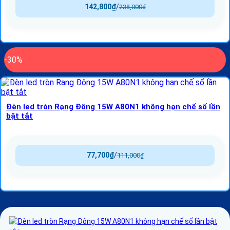
142,800
₫
/
238,000
₫
-30%
Đèn led tròn Rạng Đông 15W A80N1 không hạn chế số lần
bật tắt
77,700
₫
/
111,000
₫