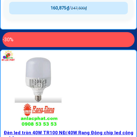
160,875
₫
/
247,500
₫
-30%
Đèn led tròn 40W TR100 NĐ/40W Rạng Đông chip led công