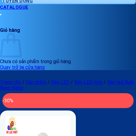
TUYỂN DỤNG
CATALOGUE
Giỏ hàng
Chưa có sản phẩm trong giỏ hàng.
Quay trở lại cửa hàng
Trang chủ
/
Sản phẩm
/
Đèn LED
/
Đèn LED tròn
/
Đèn led Bulb
Rạng Đông
-30%