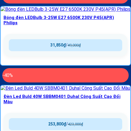
Bóng đèn LEDBulb 3-25W E27 6500K 230V P45(APR)
Philips
31,850
₫
/
49,000
₫
-40%
Đèn Led Buld 40W SBBM0401 Duhal Công Suất Cao Đổi
Màu
253,800
₫
/
423,000
₫