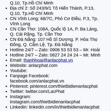
Q.10, Tp.Hồ Chí Minh
Địa chỉ 2: Số 243/9/1 Tô Hiến Thành, P.13,
Q.10, Tp.Hồ Chí Minh
CN Vĩnh Long: 68/7C, Phó Cơ Điều, P.3, Tp.
Vĩnh Long
CN Cần Thơ: 108A, Quốc lộ 1A, P. Ba Láng,
Q. Cái Răng, Tp. Cần Thơ
CN Đà Nẵng: 107 Hồ Sĩ Dương. P. Hòa Thọ
Đông, Q. Cẩm Lệ, Tp. Đà Nẵng
Hotline 24/7 – Zalo:
0908 53 53 53
– Mr. Hoài
Hotline 24/7 – Zalo:
0827 24 24 24
– Mr. Minh
Email
:
thanhhoai@anlacphat.vn
Website:
anlacphat.com
Youtube:
Fanpage Facebook:
facebook.com/anlacphat.vn
Pinterest:
pinterest.com/thietbidienanlacphat
Twitter:
twitter.com/LacPhat
Instagram:
instagram.com/thietbidienanlacphat
Linkedin:
linkedin.com/in/thietbidienanlacphat