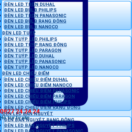
ĐÈN LED TRÒN DUHAL
ĐÈN LED BULB PHILIPS
ĐÈN LED TRÒN PANASONIC
ĐÈN LED BULB RẠNG ĐÔNG
ĐÈN LED BULB NANOCO
ĐÈN LED TUÝP
ĐÈN TUÝP LED PHILIPS
ĐÈN LED TUÝP RẠNG ĐÔNG
ĐÈN TUÝP LED PARAGON
ĐÈN TUÝP LED DUHAL
ĐÈN TUÝP LED PANASONIC
ĐÈN TUÝP LED NANOCO
ĐÈN LED CHIẾU ĐIỂM
ĐÈN LED CHIẾU ĐIỂM DUHAL
ĐÈN LED CHIẾU ĐIỂM NANOCO
ĐÈN LED CHIẾU ĐIỂM PANASONIC
ĐÈN LED CHIẾU ĐIỂM PARAGON
ĐÈN LED CHIẾU ĐIỂM PHILIPS
ĐÈN LED CHIẾU ĐIỂM RẠNG ĐÔNG
0827 24 24 24
ĐÈN LED BÁN NGUYỆT
Hỗ trợ tư vấn
ĐÈN BÁN NGUYỆT RẠNG ĐÔNG
ĐÈN LED BÁN NGUYỆT PHILIPS
ĐÈN LED BÁN NGUYỆT PANASONIC