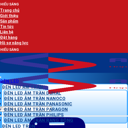
Bỏ
AN LẠ
qua
Trang chủ
nội
Giới thiệu
dung
Sản phẩm
Tin tức
Liên hệ
Đặt hàng
Hồ sơ năng lực
AN LẠ
ĐÈN LED
ĐÈN LED ÂM TRẦN
ĐÈN LED ÂM TRẦN DUHAL
ĐÈN LED ÂM TRẦN NANOCO
ĐÈN LED ÂM TRẦN PANASONIC
Tìm
ĐÈN LED ÂM TRẦN PARAGON
kiếm:
ĐÈN LED ÂM TRẦN PHILIPS
ĐÈN LED ÂM TRẦN RẠNG ĐÔNG
ĐÈN LED TRÒN