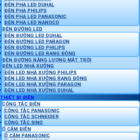
ĐÈN PHA LED DUHAL
ĐÈN PHA PHILIPS
ĐÈN PHA LED PANASONIC
ĐÈN PHA LED NANOCO
ĐÈN ĐƯỜNG LED
ĐÈN ĐƯỜNG LED DUHAL
ĐÈN ĐƯỜNG LED PARAGON
ĐÈN ĐƯỜNG LED PHILIPS
ĐÈN ĐƯỜNG LED RẠNG ĐÔNG
ĐÈN ĐƯỜNG NĂNG LƯỢNG MẶT TRỜI
ĐÈN LED NHÀ XƯỞNG
ĐÈN LED NHÀ XƯỞNG PHILIPS
ĐÈN LED NHÀ XƯỞNG RẠNG ĐÔNG
ĐÈN LED NHÀ XƯỞNG PARAGON
ĐÈN LED NHÀ XƯỞNG DUHAL
THIẾT BỊ ĐIỆN
CÔNG TẮC ĐIỆN
CÔNG TẮC PANASONIC
CÔNG TẮC SCHNEIDER
CÔNG TẮC SINO
Ổ CẮM ĐIỆN
Ổ CẮM PANASONIC