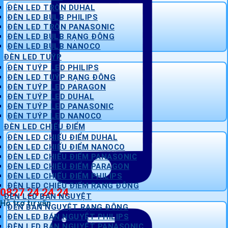
ĐÈN LED TRÒN DUHAL
ĐÈN LED BULB PHILIPS
ĐÈN LED TRÒN PANASONIC
ĐÈN LED BULB RẠNG ĐÔNG
ĐÈN LED BULB NANOCO
ĐÈN LED TUÝP
ĐÈN TUÝP LED PHILIPS
ĐÈN LED TUÝP RẠNG ĐÔNG
ĐÈN TUÝP LED PARAGON
ĐÈN TUÝP LED DUHAL
ĐÈN TUÝP LED PANASONIC
ĐÈN TUÝP LED NANOCO
ĐÈN LED CHIẾU ĐIỂM
ĐÈN LED CHIẾU ĐIỂM DUHAL
ĐÈN LED CHIẾU ĐIỂM NANOCO
ĐÈN LED CHIẾU ĐIỂM PANASONIC
ĐÈN LED CHIẾU ĐIỂM PARAGON
ĐÈN LED CHIẾU ĐIỂM PHILIPS
ĐÈN LED CHIẾU ĐIỂM RẠNG ĐÔNG
0827 24 24 24
ĐÈN LED BÁN NGUYỆT
Hỗ trợ tư vấn
ĐÈN BÁN NGUYỆT RẠNG ĐÔNG
ĐÈN LED BÁN NGUYỆT PHILIPS
ĐÈN LED BÁN NGUYỆT PANASONIC