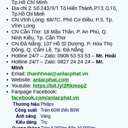
Tp.Hồ Chí Minh
Địa chỉ 2: Số 243/9/1 Tô Hiến Thành, P.13, Q.10,
Tp.Hồ Chí Minh
CN Vĩnh Long: 68/7C, Phó Cơ Điều, P.3, Tp.
Vĩnh Long
CN Cần Thơ: 18 Mậu Thân, P. An Phú, Q.
Ninh Kiều, Tp. Cần Thơ
CN Đà Nẵng: 107 Hồ Sĩ Dương. P. Hòa Thọ
Đông, Q. Cẩm Lệ, Tp. Đà Nẵng
Hotline 24/7 – Zalo: 0908 53 53 53 –
Mr. Hoài
Hotline 24/7 – Zalo: 0827 24 24 24 –
Mr.
Minh
Email:
thanhhoai@anlacphat.vn
Website:
anlacphat.com
Youtube:
https://bit.ly/2RkmopZ
Fanpage Facebook:
facebook.com/anlacphat.vn
Thương hiệu
Philips
Công suất
Trên 60W đến 80W
Ánh sáng
Vàng
Kiểu dáng
Trụ