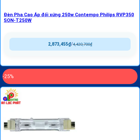
Đèn Pha Cao Áp đối xứng 250w Contempo Philips RVP350
SON-T250W
2,873,455
₫
/
4,420,700
₫
-25%