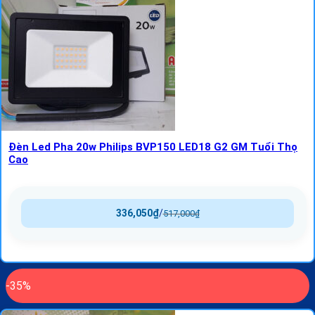
Đèn Led Pha 20w Philips BVP150 LED18 G2 GM Tuổi Thọ
Cao
336,050
₫
/
517,000
₫
-35%