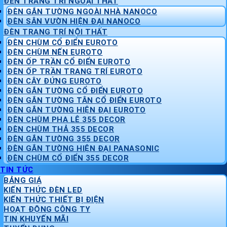
ĐÈN TRANG TRÍ NGOẠI THẤT
ĐÈN GẮN TƯỜNG NGOÀI NHÀ NANOCO
ĐÈN SÂN VƯỜN HIỆN ĐẠI NANOCO
ĐÈN TRANG TRÍ NỘI THẤT
ĐÈN CHÙM CỔ ĐIỂN EUROTO
ĐÈN CHÙM NẾN EUROTO
ĐÈN ỐP TRẦN CỔ ĐIỂN EUROTO
ĐÈN ỐP TRẦN TRANG TRÍ EUROTO
ĐÈN CÂY ĐỨNG EUROTO
ĐÈN GẮN TƯỜNG CỔ ĐIỂN EUROTO
ĐÈN GẮN TƯỜNG TÂN CỔ ĐIỂN EUROTO
ĐÈN GẮN TƯỜNG HIỆN ĐẠI EUROTO
ĐÈN CHÙM PHA LÊ 355 DECOR
ĐÈN CHÙM THẢ 355 DECOR
ĐÈN GẮN TƯỜNG 355 DECOR
ĐÈN GẮN TƯỜNG HIỆN ĐẠI PANASONIC
ĐÈN CHÙM CỔ ĐIỂN 355 DECOR
TIN TỨC
BẢNG GIÁ
KIẾN THỨC ĐÈN LED
KIẾN THỨC THIẾT BỊ ĐIỆN
HOẠT ĐỘNG CÔNG TY
TIN KHUYẾN MÃI