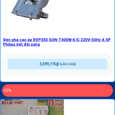
Đèn pha cao áp RVP350 SON-T400W K IC 220V-50Hz A SP
Philips bất đối xứng
3,599,115
₫
/
5,537,100
₫
-35%