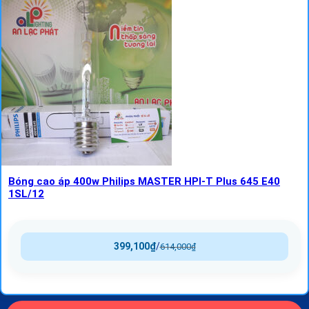
Bóng cao áp 400w Philips MASTER HPI-T Plus 645 E40
1SL/12
399,100
₫
/
614,000
₫