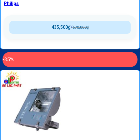
Philips
435,500
₫
/
670,000
₫
-35%