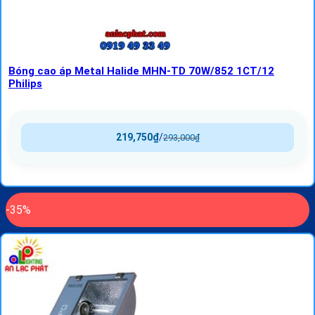
Bóng cao áp Metal Halide MHN-TD 70W/852 1CT/12
Philips
219,750
₫
/
293,000
₫
-35%