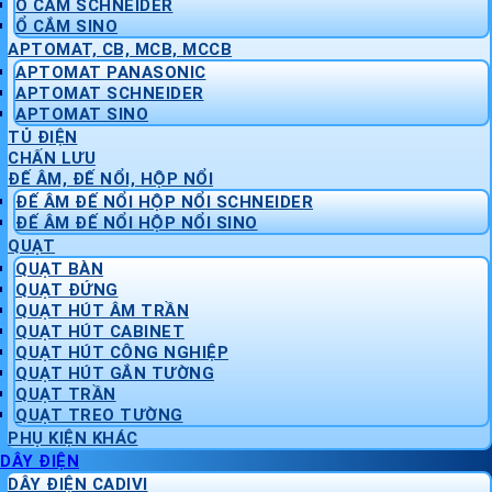
Ổ CẮM SCHNEIDER
Ổ CẮM SINO
APTOMAT, CB, MCB, MCCB
APTOMAT PANASONIC
APTOMAT SCHNEIDER
APTOMAT SINO
TỦ ĐIỆN
CHẤN LƯU
ĐẾ ÂM, ĐẾ NỔI, HỘP NỔI
ĐẾ ÂM ĐẾ NỔI HỘP NỔI SCHNEIDER
ĐẾ ÂM ĐẾ NỔI HỘP NỔI SINO
QUẠT
QUẠT BÀN
QUẠT ĐỨNG
QUẠT HÚT ÂM TRẦN
QUẠT HÚT CABINET
QUẠT HÚT CÔNG NGHIỆP
QUẠT HÚT GẮN TƯỜNG
QUẠT TRẦN
QUẠT TREO TƯỜNG
PHỤ KIỆN KHÁC
DÂY ĐIỆN
DÂY ĐIỆN CADIVI