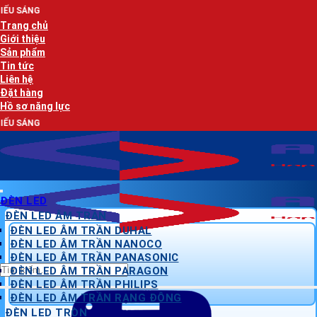
Bỏ
AN LẠC
qua
Trang chủ
nội
Giới thiệu
dung
Sản phẩm
Tin tức
Liên hệ
Đặt hàng
Hồ sơ năng lực
AN LẠC
ĐÈN LED
ĐÈN LED ÂM TRẦN
ĐÈN LED ÂM TRẦN DUHAL
ĐÈN LED ÂM TRẦN NANOCO
ĐÈN LED ÂM TRẦN PANASONIC
Tìm
ĐÈN LED ÂM TRẦN PARAGON
kiếm:
ĐÈN LED ÂM TRẦN PHILIPS
ĐÈN LED ÂM TRẦN RẠNG ĐÔNG
ĐÈN LED TRÒN