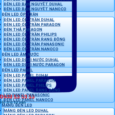
ĐÈN LED BÁN NGUYỆT DUHAL
ĐÈN LED BÁN NGUYỆT NANOCO
ĐÈN LED ỐP TRẦN
ĐÈN LED ỐP TRẦN DUHAL
ĐÈN LED ỐP TRẦN PARAGON
ĐÈN THẢ PARAGON
ĐÈN LED ỐP TRẦN PHILIPS
ĐÈN LED ỐP TRẦN RẠNG ĐÔNG
ĐÈN LED ỐP TRẦN PANASONIC
ĐÈN LED ỐP TRẦN NANOCO
ĐÈN LED ÂM NƯỚC
ĐÈN LED DƯỚI NƯỚC DUHAL
ĐÈN LED DƯỚI NƯỚC PARAGON
ĐÈN LED PANEL
ĐÈN LED PANEL DUHAL
ĐÈN LED PANEL PARAGON
ĐÈN LED PANEL PHILIPS
ĐÈN LED PANEL RẠNG ĐÔNG
LED PANEL PANASONIC
0908 53 53 53
ĐÈN LED PANEL NANOCO
Hỗ trợ tư vấn
MÁNG ĐÈN LED
MÁNG ĐÈN LED DUHAL