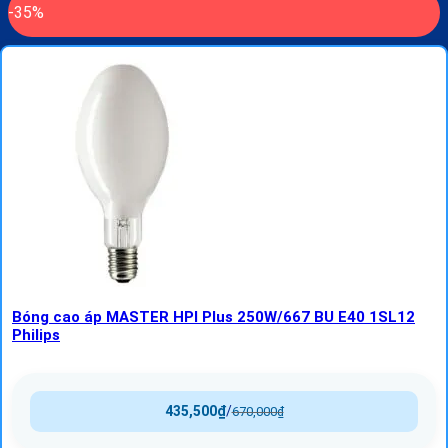
-35%
Bóng cao áp MASTER HPI Plus 250W/667 BU E40 1SL12
Philips
435,500
₫
/
670,000
₫