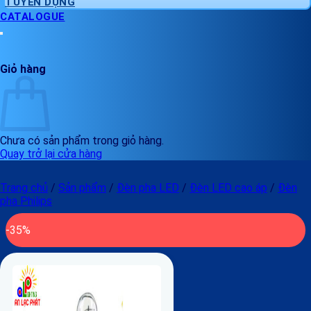
TUYỂN DỤNG
CATALOGUE
Giỏ hàng
Chưa có sản phẩm trong giỏ hàng.
Quay trở lại cửa hàng
Trang chủ
/
Sản phẩm
/
Đèn pha LED
/
Đèn LED cao áp
/
Đèn
pha Philips
-35%