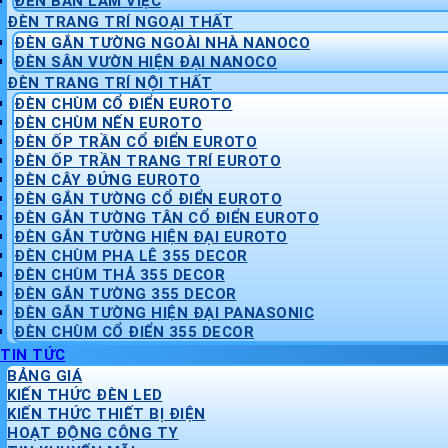
ĐÈN BÀN LÀM VIỆC
ĐÈN TRANG TRÍ NGOẠI THẤT
ĐÈN GẮN TƯỜNG NGOÀI NHÀ NANOCO
ĐÈN SÂN VƯỜN HIỆN ĐẠI NANOCO
ĐÈN TRANG TRÍ NỘI THẤT
ĐÈN CHÙM CỔ ĐIỂN EUROTO
ĐÈN CHÙM NẾN EUROTO
ĐÈN ỐP TRẦN CỔ ĐIỂN EUROTO
ĐÈN ỐP TRẦN TRANG TRÍ EUROTO
ĐÈN CÂY ĐỨNG EUROTO
ĐÈN GẮN TƯỜNG CỔ ĐIỂN EUROTO
ĐÈN GẮN TƯỜNG TÂN CỔ ĐIỂN EUROTO
ĐÈN GẮN TƯỜNG HIỆN ĐẠI EUROTO
ĐÈN CHÙM PHA LÊ 355 DECOR
ĐÈN CHÙM THẢ 355 DECOR
ĐÈN GẮN TƯỜNG 355 DECOR
ĐÈN GẮN TƯỜNG HIỆN ĐẠI PANASONIC
ĐÈN CHÙM CỔ ĐIỂN 355 DECOR
TIN TỨC
BẢNG GIÁ
KIẾN THỨC ĐÈN LED
KIẾN THỨC THIẾT BỊ ĐIỆN
HOẠT ĐỘNG CÔNG TY