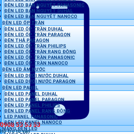
ĐÈN LED BÁN NGUYỆT PANASONIC
ĐÈN LED BÁN NGUYỆT DUHAL
ĐÈN LED BÁN NGUYỆT NANOCO
ĐÈN LED ỐP TRẦN
ĐÈN LED ỐP TRẦN DUHAL
ĐÈN LED ỐP TRẦN PARAGON
ĐÈN THẢ PARAGON
ĐÈN LED ỐP TRẦN PHILIPS
ĐÈN LED ỐP TRẦN RẠNG ĐÔNG
ĐÈN LED ỐP TRẦN PANASONIC
ĐÈN LED ỐP TRẦN NANOCO
ĐÈN LED ÂM NƯỚC
ĐÈN LED DƯỚI NƯỚC DUHAL
ĐÈN LED DƯỚI NƯỚC PARAGON
ĐÈN LED PANEL
ĐÈN LED PANEL DUHAL
ĐÈN LED PANEL PARAGON
ĐÈN LED PANEL PHILIPS
ĐÈN LED PANEL RẠNG ĐÔNG
LED PANEL PANASONIC
ĐÈN LED PANEL NANOCO
0908 53 53 53
MÁNG ĐÈN LED
Hỗ trợ tư vấn