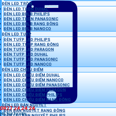
ĐÈN LED TRÒN
ĐÈN LED TRÒN DUHAL
ĐÈN LED BULB PHILIPS
ĐÈN LED TRÒN PANASONIC
ĐÈN LED BULB RẠNG ĐÔNG
ĐÈN LED BULB NANOCO
ĐÈN LED TUÝP
ĐÈN TUÝP LED PHILIPS
ĐÈN LED TUÝP RẠNG ĐÔNG
ĐÈN TUÝP LED PARAGON
ĐÈN TUÝP LED DUHAL
ĐÈN TUÝP LED PANASONIC
ĐÈN TUÝP LED NANOCO
ĐÈN LED CHIẾU ĐIỂM
ĐÈN LED CHIẾU ĐIỂM DUHAL
ĐÈN LED CHIẾU ĐIỂM NANOCO
ĐÈN LED CHIẾU ĐIỂM PANASONIC
ĐÈN LED CHIẾU ĐIỂM PARAGON
ĐÈN LED CHIẾU ĐIỂM PHILIPS
ĐÈN LED CHIẾU ĐIỂM RẠNG ĐÔNG
ĐÈN LED BÁN NGUYỆT
0827 24 24 24
ĐÈN BÁN NGUYỆT RẠNG ĐÔNG
Hỗ trợ tư vấn
ĐÈN LED BÁN NGUYỆT PHILIPS