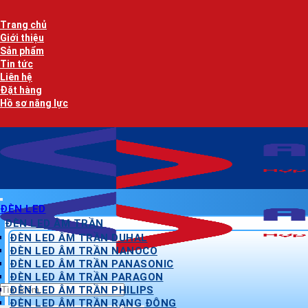
Bỏ
qua
Trang chủ
nội
Giới thiệu
dung
Sản phẩm
Tin tức
Liên hệ
Đặt hàng
Hồ sơ năng lực
ĐÈN LED
ĐÈN LED ÂM TRẦN
ĐÈN LED ÂM TRẦN DUHAL
ĐÈN LED ÂM TRẦN NANOCO
ĐÈN LED ÂM TRẦN PANASONIC
ĐÈN LED ÂM TRẦN PARAGON
Tìm
ĐÈN LED ÂM TRẦN PHILIPS
kiếm:
ĐÈN LED ÂM TRẦN RẠNG ĐÔNG