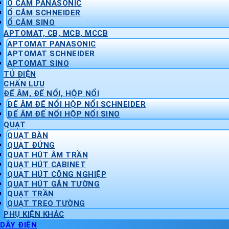
Ổ CẮM PANASONIC
Ổ CẮM SCHNEIDER
Ổ CẮM SINO
APTOMAT, CB, MCB, MCCB
APTOMAT PANASONIC
APTOMAT SCHNEIDER
APTOMAT SINO
TỦ ĐIỆN
CHẤN LƯU
ĐẾ ÂM, ĐẾ NỔI, HỘP NỔI
ĐẾ ÂM ĐẾ NỔI HỘP NỔI SCHNEIDER
ĐẾ ÂM ĐẾ NỔI HỘP NỔI SINO
QUẠT
QUẠT BÀN
QUẠT ĐỨNG
QUẠT HÚT ÂM TRẦN
QUẠT HÚT CABINET
QUẠT HÚT CÔNG NGHIỆP
QUẠT HÚT GẮN TƯỜNG
QUẠT TRẦN
QUẠT TREO TƯỜNG
PHỤ KIỆN KHÁC
DÂY ĐIỆN