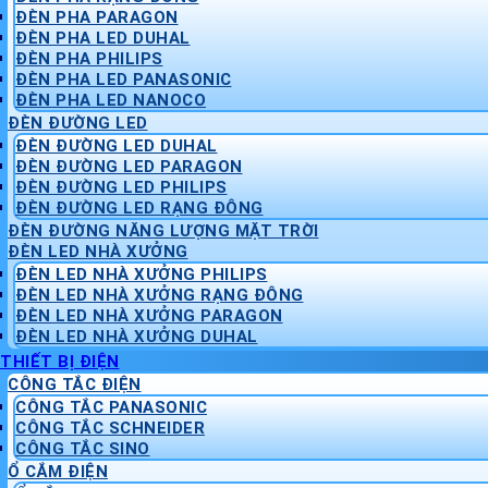
ĐÈN PHA PARAGON
ĐÈN PHA LED DUHAL
ĐÈN PHA PHILIPS
ĐÈN PHA LED PANASONIC
ĐÈN PHA LED NANOCO
ĐÈN ĐƯỜNG LED
ĐÈN ĐƯỜNG LED DUHAL
ĐÈN ĐƯỜNG LED PARAGON
ĐÈN ĐƯỜNG LED PHILIPS
ĐÈN ĐƯỜNG LED RẠNG ĐÔNG
ĐÈN ĐƯỜNG NĂNG LƯỢNG MẶT TRỜI
ĐÈN LED NHÀ XƯỞNG
ĐÈN LED NHÀ XƯỞNG PHILIPS
ĐÈN LED NHÀ XƯỞNG RẠNG ĐÔNG
ĐÈN LED NHÀ XƯỞNG PARAGON
ĐÈN LED NHÀ XƯỞNG DUHAL
THIẾT BỊ ĐIỆN
CÔNG TẮC ĐIỆN
CÔNG TẮC PANASONIC
CÔNG TẮC SCHNEIDER
CÔNG TẮC SINO
Ổ CẮM ĐIỆN