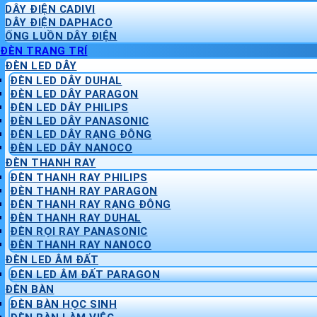
DÂY ĐIỆN CADIVI
DÂY ĐIỆN DAPHACO
ỐNG LUỒN DÂY ĐIỆN
ĐÈN TRANG TRÍ
ĐÈN LED DÂY
ĐÈN LED DÂY DUHAL
ĐÈN LED DÂY PARAGON
ĐÈN LED DÂY PHILIPS
ĐÈN LED DÂY PANASONIC
ĐÈN LED DÂY RẠNG ĐÔNG
ĐÈN LED DÂY NANOCO
ĐÈN THANH RAY
ĐÈN THANH RAY PHILIPS
ĐÈN THANH RAY PARAGON
ĐÈN THANH RAY RẠNG ĐÔNG
ĐÈN THANH RAY DUHAL
ĐÈN RỌI RAY PANASONIC
ĐÈN THANH RAY NANOCO
ĐÈN LED ÂM ĐẤT
ĐÈN LED ÂM ĐẤT PARAGON
ĐÈN BÀN
ĐÈN BÀN HỌC SINH