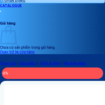
TUYỂN DỤNG
CATALOGUE
Giỏ hàng
Chưa có sản phẩm trong giỏ hàng.
Quay trở lại cửa hàng
Trang chủ
/
Sản phẩm
/
Thiết bị điện
/
Phụ kiện khác
-6%