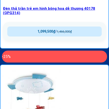
Đèn thả trần trẻ em hình bông hoa dễ thương 40178
(QPG314)
1,099,500
₫
/
1,466,000
₫
-25%