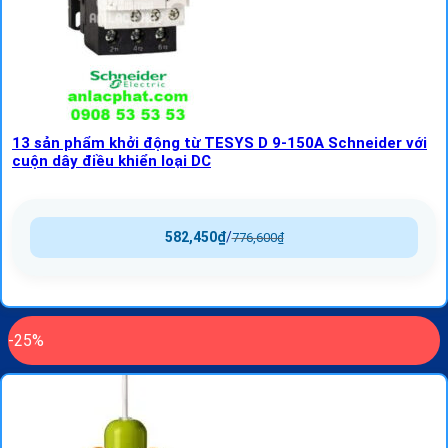
13 sản phẩm khởi động từ TESYS D 9-150A Schneider với
cuộn dây điều khiển loại DC
582,450
₫
/
776,600
₫
-25%