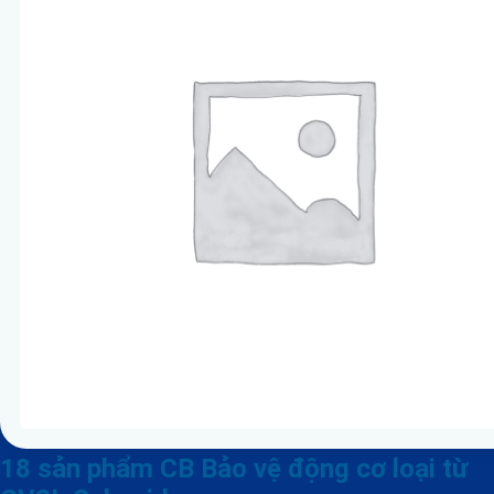
18 sản phẩm CB Bảo vệ động cơ loại từ