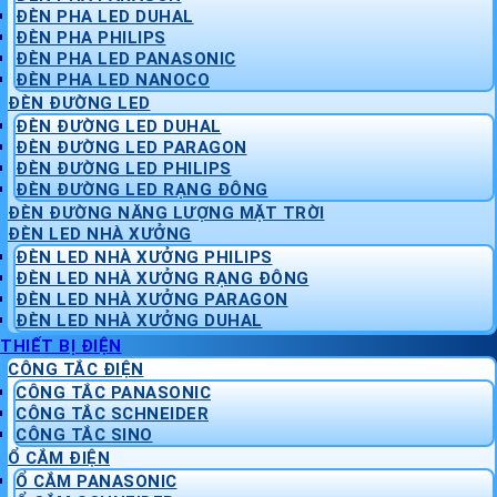
ĐÈN PHA LED DUHAL
ĐÈN PHA PHILIPS
ĐÈN PHA LED PANASONIC
ĐÈN PHA LED NANOCO
ĐÈN ĐƯỜNG LED
ĐÈN ĐƯỜNG LED DUHAL
ĐÈN ĐƯỜNG LED PARAGON
ĐÈN ĐƯỜNG LED PHILIPS
ĐÈN ĐƯỜNG LED RẠNG ĐÔNG
ĐÈN ĐƯỜNG NĂNG LƯỢNG MẶT TRỜI
ĐÈN LED NHÀ XƯỞNG
ĐÈN LED NHÀ XƯỞNG PHILIPS
ĐÈN LED NHÀ XƯỞNG RẠNG ĐÔNG
ĐÈN LED NHÀ XƯỞNG PARAGON
ĐÈN LED NHÀ XƯỞNG DUHAL
THIẾT BỊ ĐIỆN
CÔNG TẮC ĐIỆN
CÔNG TẮC PANASONIC
CÔNG TẮC SCHNEIDER
CÔNG TẮC SINO
Ổ CẮM ĐIỆN
Ổ CẮM PANASONIC