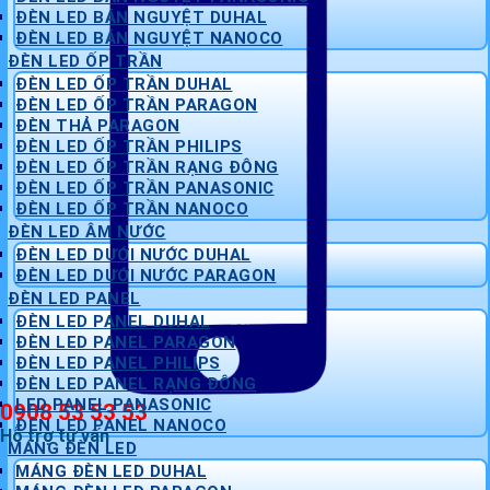
ĐÈN LED BÁN NGUYỆT DUHAL
ĐÈN LED BÁN NGUYỆT NANOCO
ĐÈN LED ỐP TRẦN
ĐÈN LED ỐP TRẦN DUHAL
ĐÈN LED ỐP TRẦN PARAGON
ĐÈN THẢ PARAGON
ĐÈN LED ỐP TRẦN PHILIPS
ĐÈN LED ỐP TRẦN RẠNG ĐÔNG
ĐÈN LED ỐP TRẦN PANASONIC
ĐÈN LED ỐP TRẦN NANOCO
ĐÈN LED ÂM NƯỚC
ĐÈN LED DƯỚI NƯỚC DUHAL
ĐÈN LED DƯỚI NƯỚC PARAGON
ĐÈN LED PANEL
ĐÈN LED PANEL DUHAL
ĐÈN LED PANEL PARAGON
ĐÈN LED PANEL PHILIPS
ĐÈN LED PANEL RẠNG ĐÔNG
LED PANEL PANASONIC
0908 53 53 53
ĐÈN LED PANEL NANOCO
Hỗ trợ tư vấn
MÁNG ĐÈN LED
MÁNG ĐÈN LED DUHAL