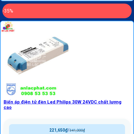
-35%
Biến áp điện tử đèn Led Philips 30W 24VDC chất lượng
cao
221,650
₫
/
341,000
₫