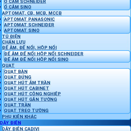
Ổ CẮM SCHNEIDER
Ổ CẮM SINO
APTOMAT, CB, MCB, MCCB
APTOMAT PANASONIC
APTOMAT SCHNEIDER
APTOMAT SINO
TỦ ĐIỆN
CHẤN LƯU
ĐẾ ÂM, ĐẾ NỔI, HỘP NỔI
ĐẾ ÂM ĐẾ NỔI HỘP NỔI SCHNEIDER
ĐẾ ÂM ĐẾ NỔI HỘP NỔI SINO
QUẠT
QUẠT BÀN
QUẠT ĐỨNG
QUẠT HÚT ÂM TRẦN
QUẠT HÚT CABINET
QUẠT HÚT CÔNG NGHIỆP
QUẠT HÚT GẮN TƯỜNG
QUẠT TRẦN
QUẠT TREO TƯỜNG
PHỤ KIỆN KHÁC
DÂY ĐIỆN
DÂY ĐIỆN CADIVI