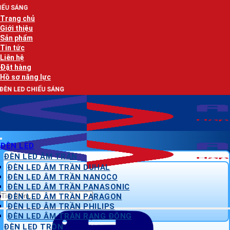
Bỏ
AN LẠC 
qua
Trang chủ
nội
Giới thiệu
dung
Sản phẩm
Tin tức
Liên hệ
Đặt hàng
Hồ sơ năng lực
SÁNG
ĐÈN LED
ĐÈN LED ÂM TRẦN
ĐÈN LED ÂM TRẦN DUHAL
ĐÈN LED ÂM TRẦN NANOCO
ĐÈN LED ÂM TRẦN PANASONIC
Tìm
ĐÈN LED ÂM TRẦN PARAGON
kiếm:
ĐÈN LED ÂM TRẦN PHILIPS
ĐÈN LED ÂM TRẦN RẠNG ĐÔNG
ĐÈN LED TRÒN