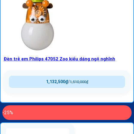
Đèn trẻ em Philips 47052 Zoo kiểu dáng ngộ nghĩnh
1,132,500
₫
/
1,510,000
₫
-25%