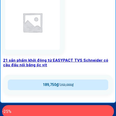
21 sản phẩm khởi động từ EASYPACT TVS Schneider có
cầu đấu nối bằng ốc vít
189,750
₫
/
253,000
₫
-25%