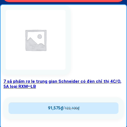
7 sả phẩm rơ le trung gian Schneider có đèn chỉ thị 4C/O,
5A loại RXM••LB
91,575
₫
/
122,100
₫