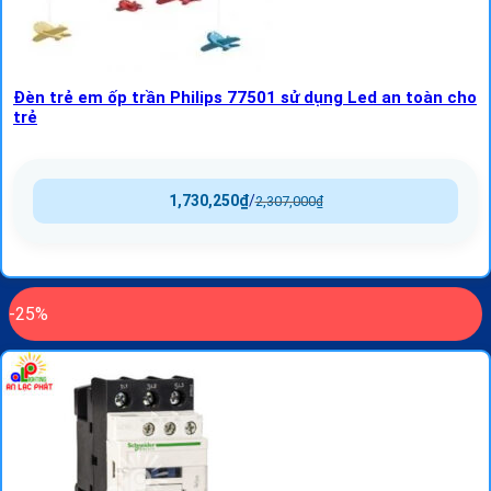
Đèn trẻ em ốp trần Philips 77501 sử dụng Led an toàn cho
trẻ
1,730,250
₫
/
2,307,000
₫
-25%