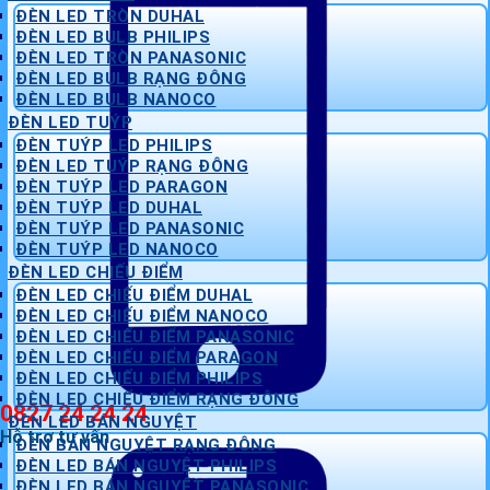
ĐÈN LED TRÒN DUHAL
ĐÈN LED BULB PHILIPS
ĐÈN LED TRÒN PANASONIC
ĐÈN LED BULB RẠNG ĐÔNG
ĐÈN LED BULB NANOCO
ĐÈN LED TUÝP
ĐÈN TUÝP LED PHILIPS
ĐÈN LED TUÝP RẠNG ĐÔNG
ĐÈN TUÝP LED PARAGON
ĐÈN TUÝP LED DUHAL
ĐÈN TUÝP LED PANASONIC
ĐÈN TUÝP LED NANOCO
ĐÈN LED CHIẾU ĐIỂM
ĐÈN LED CHIẾU ĐIỂM DUHAL
ĐÈN LED CHIẾU ĐIỂM NANOCO
ĐÈN LED CHIẾU ĐIỂM PANASONIC
ĐÈN LED CHIẾU ĐIỂM PARAGON
ĐÈN LED CHIẾU ĐIỂM PHILIPS
ĐÈN LED CHIẾU ĐIỂM RẠNG ĐÔNG
0827 24 24 24
ĐÈN LED BÁN NGUYỆT
Hỗ trợ tư vấn
ĐÈN BÁN NGUYỆT RẠNG ĐÔNG
ĐÈN LED BÁN NGUYỆT PHILIPS
ĐÈN LED BÁN NGUYỆT PANASONIC