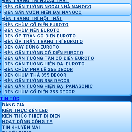
ĐÈN TRANG TRÍ NGOẠI THẤT
ĐÈN GẮN TƯỜNG NGOÀI NHÀ NANOCO
ĐÈN SÂN VƯỜN HIỆN ĐẠI NANOCO
ĐÈN TRANG TRÍ NỘI THẤT
ĐÈN CHÙM CỔ ĐIỂN EUROTO
ĐÈN CHÙM NẾN EUROTO
ĐÈN ỐP TRẦN CỔ ĐIỂN EUROTO
ĐÈN ỐP TRẦN TRANG TRÍ EUROTO
ĐÈN CÂY ĐỨNG EUROTO
ĐÈN GẮN TƯỜNG CỔ ĐIỂN EUROTO
ĐÈN GẮN TƯỜNG TÂN CỔ ĐIỂN EUROTO
ĐÈN GẮN TƯỜNG HIỆN ĐẠI EUROTO
ĐÈN CHÙM PHA LÊ 355 DECOR
ĐÈN CHÙM THẢ 355 DECOR
ĐÈN GẮN TƯỜNG 355 DECOR
ĐÈN GẮN TƯỜNG HIỆN ĐẠI PANASONIC
ĐÈN CHÙM CỔ ĐIỂN 355 DECOR
TIN TỨC
BẢNG GIÁ
KIẾN THỨC ĐÈN LED
KIẾN THỨC THIẾT BỊ ĐIỆN
HOẠT ĐỘNG CÔNG TY
TIN KHUYẾN MÃI