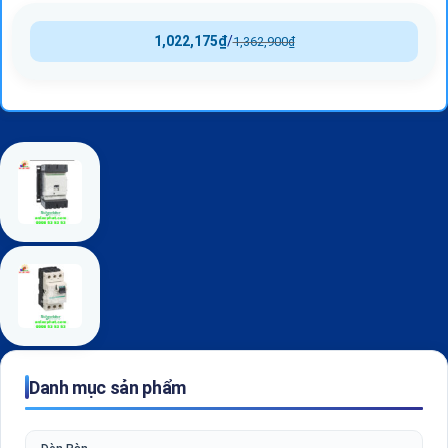
1,022,175
₫
/
1,362,900
₫
Danh mục sản phẩm