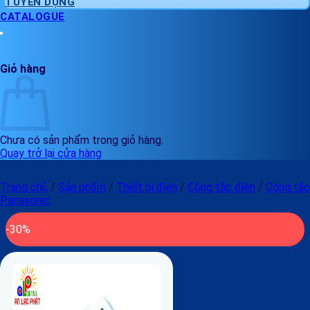
TUYỂN DỤNG
CATALOGUE
Giỏ hàng
Chưa có sản phẩm trong giỏ hàng.
Quay trở lại cửa hàng
Trang chủ
/
Sản phẩm
/
Thiết bị điện
/
Công tắc điện
/
Công tắc
Panasonic
-30%