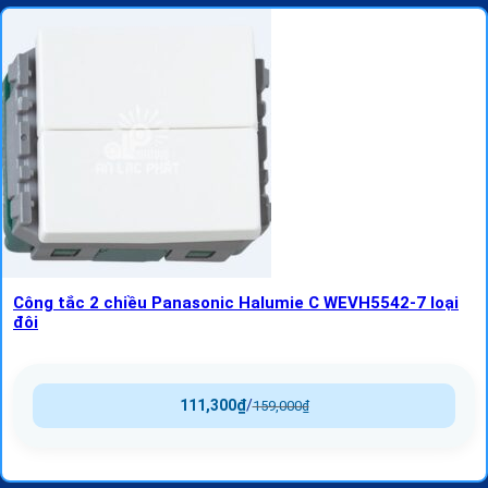
Công tắc 2 chiều Panasonic Halumie C WEVH5542-7 loại
đôi
111,300
₫
/
159,000
₫