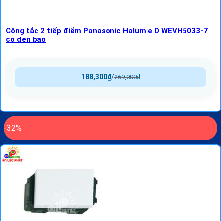
Công tắc 2 tiếp điểm Panasonic Halumie D WEVH5033-7
có đèn báo
188,300
₫
/
269,000
₫
-32%