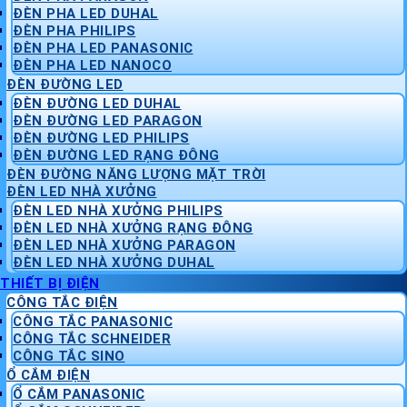
ĐÈN PHA LED DUHAL
ĐÈN PHA PHILIPS
ĐÈN PHA LED PANASONIC
ĐÈN PHA LED NANOCO
ĐÈN ĐƯỜNG LED
ĐÈN ĐƯỜNG LED DUHAL
ĐÈN ĐƯỜNG LED PARAGON
ĐÈN ĐƯỜNG LED PHILIPS
ĐÈN ĐƯỜNG LED RẠNG ĐÔNG
ĐÈN ĐƯỜNG NĂNG LƯỢNG MẶT TRỜI
ĐÈN LED NHÀ XƯỞNG
ĐÈN LED NHÀ XƯỞNG PHILIPS
ĐÈN LED NHÀ XƯỞNG RẠNG ĐÔNG
ĐÈN LED NHÀ XƯỞNG PARAGON
ĐÈN LED NHÀ XƯỞNG DUHAL
THIẾT BỊ ĐIỆN
CÔNG TẮC ĐIỆN
CÔNG TẮC PANASONIC
CÔNG TẮC SCHNEIDER
CÔNG TẮC SINO
Ổ CẮM ĐIỆN
Ổ CẮM PANASONIC