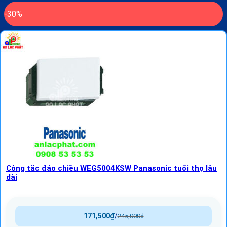
-30%
Công tắc đảo chiều WEG5004KSW Panasonic tuổi thọ lâu
dài
171,500
₫
/
245,000
₫