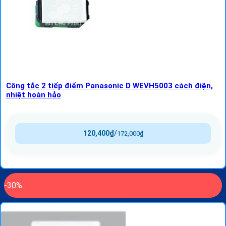
Công tắc 2 tiếp điểm Panasonic D WEVH5003 cách điện,
nhiệt hoàn hảo
120,400
₫
/
172,000
₫
-30%