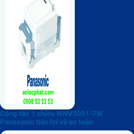
Công tắc 1 chiều WNV5001-7W
Panasonic tiện lợi và an toàn