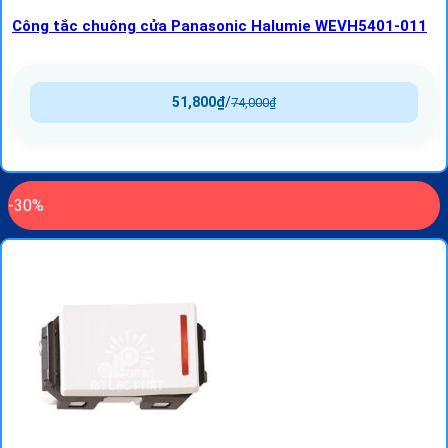
Công tắc chuông cửa Panasonic Halumie WEVH5401-011
51,800
₫
/
74,000
₫
-30%