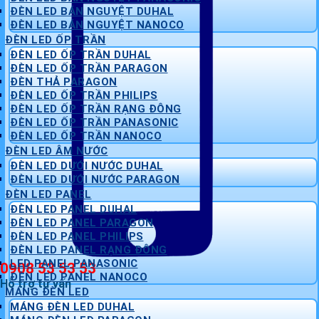
ĐÈN LED BÁN NGUYỆT DUHAL
ĐÈN LED BÁN NGUYỆT NANOCO
ĐÈN LED ỐP TRẦN
ĐÈN LED ỐP TRẦN DUHAL
ĐÈN LED ỐP TRẦN PARAGON
ĐÈN THẢ PARAGON
ĐÈN LED ỐP TRẦN PHILIPS
ĐÈN LED ỐP TRẦN RẠNG ĐÔNG
ĐÈN LED ỐP TRẦN PANASONIC
ĐÈN LED ỐP TRẦN NANOCO
ĐÈN LED ÂM NƯỚC
ĐÈN LED DƯỚI NƯỚC DUHAL
ĐÈN LED DƯỚI NƯỚC PARAGON
ĐÈN LED PANEL
ĐÈN LED PANEL DUHAL
ĐÈN LED PANEL PARAGON
ĐÈN LED PANEL PHILIPS
ĐÈN LED PANEL RẠNG ĐÔNG
LED PANEL PANASONIC
0908 53 53 53
ĐÈN LED PANEL NANOCO
Hỗ trợ tư vấn
MÁNG ĐÈN LED
MÁNG ĐÈN LED DUHAL