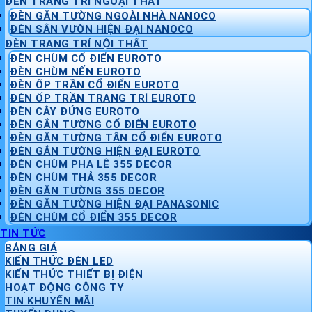
ĐÈN TRANG TRÍ NGOẠI THẤT
ĐÈN GẮN TƯỜNG NGOÀI NHÀ NANOCO
ĐÈN SÂN VƯỜN HIỆN ĐẠI NANOCO
ĐÈN TRANG TRÍ NỘI THẤT
ĐÈN CHÙM CỔ ĐIỂN EUROTO
ĐÈN CHÙM NẾN EUROTO
ĐÈN ỐP TRẦN CỔ ĐIỂN EUROTO
ĐÈN ỐP TRẦN TRANG TRÍ EUROTO
ĐÈN CÂY ĐỨNG EUROTO
ĐÈN GẮN TƯỜNG CỔ ĐIỂN EUROTO
ĐÈN GẮN TƯỜNG TÂN CỔ ĐIỂN EUROTO
ĐÈN GẮN TƯỜNG HIỆN ĐẠI EUROTO
ĐÈN CHÙM PHA LÊ 355 DECOR
ĐÈN CHÙM THẢ 355 DECOR
ĐÈN GẮN TƯỜNG 355 DECOR
ĐÈN GẮN TƯỜNG HIỆN ĐẠI PANASONIC
ĐÈN CHÙM CỔ ĐIỂN 355 DECOR
TIN TỨC
BẢNG GIÁ
KIẾN THỨC ĐÈN LED
KIẾN THỨC THIẾT BỊ ĐIỆN
HOẠT ĐỘNG CÔNG TY
TIN KHUYẾN MÃI