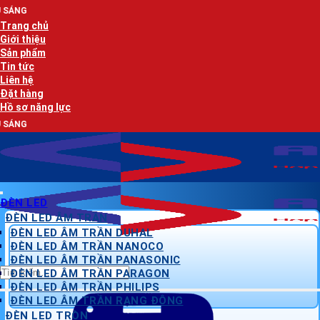
Bỏ
AN LẠC
qua
Trang chủ
nội
Giới thiệu
dung
Sản phẩm
Tin tức
Liên hệ
Đặt hàng
Hồ sơ năng lực
AN LẠC
ĐÈN LED
ĐÈN LED ÂM TRẦN
ĐÈN LED ÂM TRẦN DUHAL
ĐÈN LED ÂM TRẦN NANOCO
ĐÈN LED ÂM TRẦN PANASONIC
Tìm
ĐÈN LED ÂM TRẦN PARAGON
kiếm:
ĐÈN LED ÂM TRẦN PHILIPS
ĐÈN LED ÂM TRẦN RẠNG ĐÔNG
ĐÈN LED TRÒN