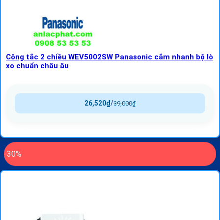
Công tắc 2 chiều WEV5002SW Panasonic cắm nhanh bộ lò
xo chuẩn châu âu
26,520
₫
/
39,000
₫
-30%