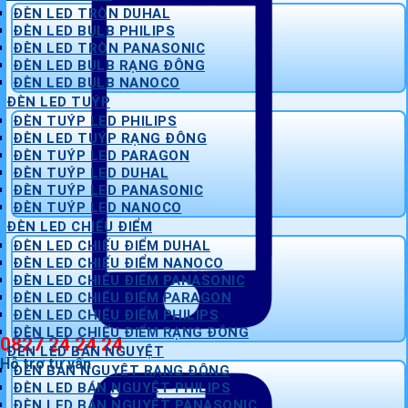
ĐÈN LED TRÒN DUHAL
ĐÈN LED BULB PHILIPS
ĐÈN LED TRÒN PANASONIC
ĐÈN LED BULB RẠNG ĐÔNG
ĐÈN LED BULB NANOCO
ĐÈN LED TUÝP
ĐÈN TUÝP LED PHILIPS
ĐÈN LED TUÝP RẠNG ĐÔNG
ĐÈN TUÝP LED PARAGON
ĐÈN TUÝP LED DUHAL
ĐÈN TUÝP LED PANASONIC
ĐÈN TUÝP LED NANOCO
ĐÈN LED CHIẾU ĐIỂM
ĐÈN LED CHIẾU ĐIỂM DUHAL
ĐÈN LED CHIẾU ĐIỂM NANOCO
ĐÈN LED CHIẾU ĐIỂM PANASONIC
ĐÈN LED CHIẾU ĐIỂM PARAGON
ĐÈN LED CHIẾU ĐIỂM PHILIPS
ĐÈN LED CHIẾU ĐIỂM RẠNG ĐÔNG
0827 24 24 24
ĐÈN LED BÁN NGUYỆT
Hỗ trợ tư vấn
ĐÈN BÁN NGUYỆT RẠNG ĐÔNG
ĐÈN LED BÁN NGUYỆT PHILIPS
ĐÈN LED BÁN NGUYỆT PANASONIC