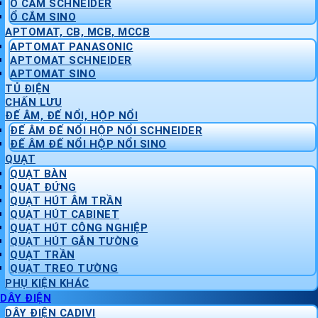
Ổ CẮM SCHNEIDER
Ổ CẮM SINO
APTOMAT, CB, MCB, MCCB
APTOMAT PANASONIC
APTOMAT SCHNEIDER
APTOMAT SINO
TỦ ĐIỆN
CHẤN LƯU
ĐẾ ÂM, ĐẾ NỔI, HỘP NỔI
ĐẾ ÂM ĐẾ NỔI HỘP NỔI SCHNEIDER
ĐẾ ÂM ĐẾ NỔI HỘP NỔI SINO
QUẠT
QUẠT BÀN
QUẠT ĐỨNG
QUẠT HÚT ÂM TRẦN
QUẠT HÚT CABINET
QUẠT HÚT CÔNG NGHIỆP
QUẠT HÚT GẮN TƯỜNG
QUẠT TRẦN
QUẠT TREO TƯỜNG
PHỤ KIỆN KHÁC
DÂY ĐIỆN
DÂY ĐIỆN CADIVI