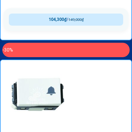
104,300
₫
/
149,000
₫
-30%