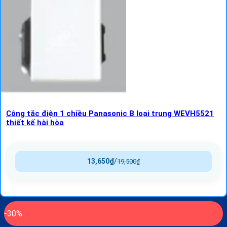
Công tắc điện 1 chiều Panasonic B loại trung WEVH5521
thiết kế hài hòa
13,650
₫
/
19,500
₫
-30%