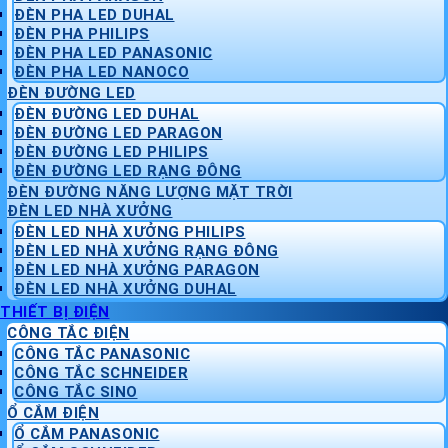
ĐÈN PHA LED DUHAL
ĐÈN PHA PHILIPS
ĐÈN PHA LED PANASONIC
ĐÈN PHA LED NANOCO
ĐÈN ĐƯỜNG LED
ĐÈN ĐƯỜNG LED DUHAL
ĐÈN ĐƯỜNG LED PARAGON
ĐÈN ĐƯỜNG LED PHILIPS
ĐÈN ĐƯỜNG LED RẠNG ĐÔNG
ĐÈN ĐƯỜNG NĂNG LƯỢNG MẶT TRỜI
ĐÈN LED NHÀ XƯỞNG
ĐÈN LED NHÀ XƯỞNG PHILIPS
ĐÈN LED NHÀ XƯỞNG RẠNG ĐÔNG
ĐÈN LED NHÀ XƯỞNG PARAGON
ĐÈN LED NHÀ XƯỞNG DUHAL
THIẾT BỊ ĐIỆN
CÔNG TẮC ĐIỆN
CÔNG TẮC PANASONIC
CÔNG TẮC SCHNEIDER
CÔNG TẮC SINO
Ổ CẮM ĐIỆN
Ổ CẮM PANASONIC