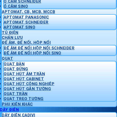
Ổ CẮM SCHNEIDER
Ổ CẮM SINO
APTOMAT, CB, MCB, MCCB
APTOMAT PANASONIC
APTOMAT SCHNEIDER
APTOMAT SINO
TỦ ĐIỆN
CHẤN LƯU
ĐẾ ÂM, ĐẾ NỔI, HỘP NỔI
ĐẾ ÂM ĐẾ NỔI HỘP NỔI SCHNEIDER
ĐẾ ÂM ĐẾ NỔI HỘP NỔI SINO
QUẠT
QUẠT BÀN
QUẠT ĐỨNG
QUẠT HÚT ÂM TRẦN
QUẠT HÚT CABINET
QUẠT HÚT CÔNG NGHIỆP
QUẠT HÚT GẮN TƯỜNG
QUẠT TRẦN
QUẠT TREO TƯỜNG
PHỤ KIỆN KHÁC
DÂY ĐIỆN
DÂY ĐIỆN CADIVI