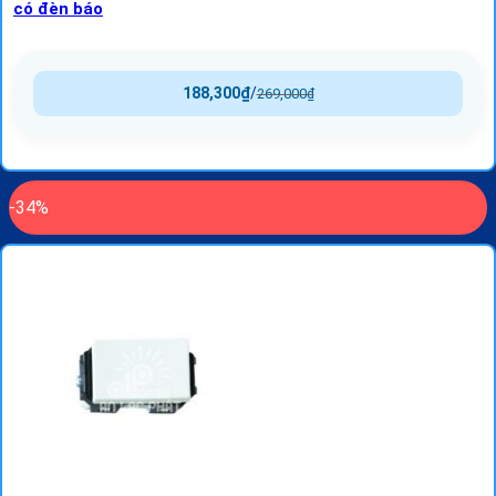
có đèn báo
188,300
₫
/
269,000
₫
-34%