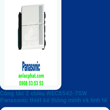
Công tắc 2 chiều WEC5542-7SW
Panasonic thiết kế thông minh và tinh tế