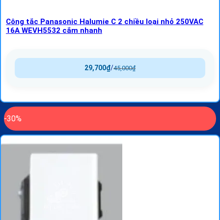
Công tắc Panasonic Halumie C 2 chiều loại nhỏ 250VAC
16A WEVH5532 cắm nhanh
29,700
₫
/
45,000
₫
-30%