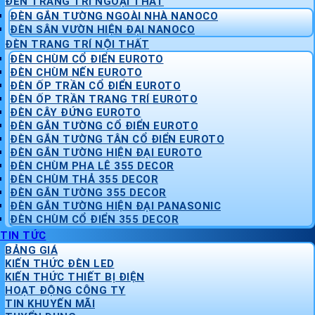
ĐÈN TRANG TRÍ NGOẠI THẤT
ĐÈN GẮN TƯỜNG NGOÀI NHÀ NANOCO
ĐÈN SÂN VƯỜN HIỆN ĐẠI NANOCO
ĐÈN TRANG TRÍ NỘI THẤT
ĐÈN CHÙM CỔ ĐIỂN EUROTO
ĐÈN CHÙM NẾN EUROTO
ĐÈN ỐP TRẦN CỔ ĐIỂN EUROTO
ĐÈN ỐP TRẦN TRANG TRÍ EUROTO
ĐÈN CÂY ĐỨNG EUROTO
ĐÈN GẮN TƯỜNG CỔ ĐIỂN EUROTO
ĐÈN GẮN TƯỜNG TÂN CỔ ĐIỂN EUROTO
ĐÈN GẮN TƯỜNG HIỆN ĐẠI EUROTO
ĐÈN CHÙM PHA LÊ 355 DECOR
ĐÈN CHÙM THẢ 355 DECOR
ĐÈN GẮN TƯỜNG 355 DECOR
ĐÈN GẮN TƯỜNG HIỆN ĐẠI PANASONIC
ĐÈN CHÙM CỔ ĐIỂN 355 DECOR
TIN TỨC
BẢNG GIÁ
KIẾN THỨC ĐÈN LED
KIẾN THỨC THIẾT BỊ ĐIỆN
HOẠT ĐỘNG CÔNG TY
TIN KHUYẾN MÃI