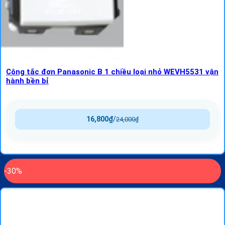
Công tắc đơn Panasonic B 1 chiều loại nhỏ WEVH5531 vận
hành bền bỉ
16,800
₫
/
24,000
₫
-30%