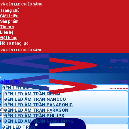
Bỏ
ẾU SÁNG
qua
Trang chủ
nội
Giới thiệu
dung
Sản phẩm
Tin tức
Liên hệ
Đặt hàng
Hồ sơ năng lực
ẾU SÁNG
ĐÈN LED
ĐÈN LED ÂM TRẦN
ĐÈN LED ÂM TRẦN DUHAL
ĐÈN LED ÂM TRẦN NANOCO
ĐÈN LED ÂM TRẦN PANASONIC
Tìm
ĐÈN LED ÂM TRẦN PARAGON
kiếm:
ĐÈN LED ÂM TRẦN PHILIPS
ĐÈN LED ÂM TRẦN RẠNG ĐÔNG
ĐÈN LED TRÒN