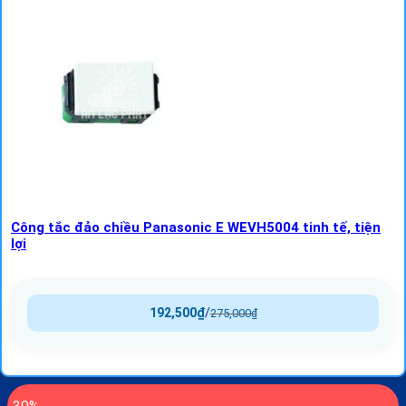
Công tắc đảo chiều Panasonic E WEVH5004 tinh tế, tiện
lợi
192,500
₫
/
275,000
₫