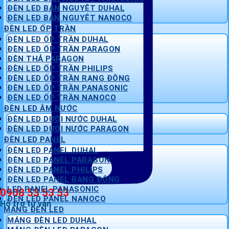
ĐÈN LED BÁN NGUYỆT DUHAL
ĐÈN LED BÁN NGUYỆT NANOCO
ĐÈN LED ỐP TRẦN
ĐÈN LED ỐP TRẦN DUHAL
ĐÈN LED ỐP TRẦN PARAGON
ĐÈN THẢ PARAGON
ĐÈN LED ỐP TRẦN PHILIPS
ĐÈN LED ỐP TRẦN RẠNG ĐÔNG
ĐÈN LED ỐP TRẦN PANASONIC
ĐÈN LED ỐP TRẦN NANOCO
ĐÈN LED ÂM NƯỚC
ĐÈN LED DƯỚI NƯỚC DUHAL
ĐÈN LED DƯỚI NƯỚC PARAGON
ĐÈN LED PANEL
ĐÈN LED PANEL DUHAL
ĐÈN LED PANEL PARAGON
ĐÈN LED PANEL PHILIPS
ĐÈN LED PANEL RẠNG ĐÔNG
LED PANEL PANASONIC
0908 53 53 53
ĐÈN LED PANEL NANOCO
Hỗ trợ tư vấn
MÁNG ĐÈN LED
MÁNG ĐÈN LED DUHAL