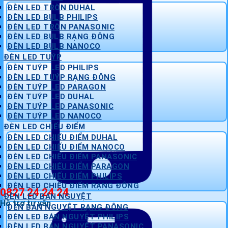
ĐÈN LED TRÒN DUHAL
ĐÈN LED BULB PHILIPS
ĐÈN LED TRÒN PANASONIC
ĐÈN LED BULB RẠNG ĐÔNG
ĐÈN LED BULB NANOCO
ĐÈN LED TUÝP
ĐÈN TUÝP LED PHILIPS
ĐÈN LED TUÝP RẠNG ĐÔNG
ĐÈN TUÝP LED PARAGON
ĐÈN TUÝP LED DUHAL
ĐÈN TUÝP LED PANASONIC
ĐÈN TUÝP LED NANOCO
ĐÈN LED CHIẾU ĐIỂM
ĐÈN LED CHIẾU ĐIỂM DUHAL
ĐÈN LED CHIẾU ĐIỂM NANOCO
ĐÈN LED CHIẾU ĐIỂM PANASONIC
ĐÈN LED CHIẾU ĐIỂM PARAGON
ĐÈN LED CHIẾU ĐIỂM PHILIPS
ĐÈN LED CHIẾU ĐIỂM RẠNG ĐÔNG
0827 24 24 24
ĐÈN LED BÁN NGUYỆT
Hỗ trợ tư vấn
ĐÈN BÁN NGUYỆT RẠNG ĐÔNG
ĐÈN LED BÁN NGUYỆT PHILIPS
ĐÈN LED BÁN NGUYỆT PANASONIC