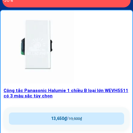
-30%
Công tắc Panasonic Halumie 1 chiều B loại lớn WEVH5511
có 3 màu sắc tùy chọn
13,650
₫
/
19,500
₫