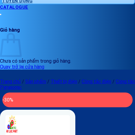
TUYỂN DỤNG
CATALOGUE
Giỏ hàng
Chưa có sản phẩm trong giỏ hàng.
Quay trở lại cửa hàng
Trang chủ
/
Sản phẩm
/
Thiết bị điện
/
Công tắc điện
/
Công tắc
Panasonic
-30%