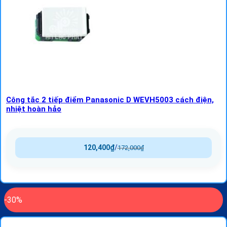
Công tắc 2 tiếp điểm Panasonic D WEVH5003 cách điện,
nhiệt hoàn hảo
120,400
₫
/
172,000
₫
-30%