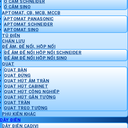
Ổ CẮM SCHNEIDER
Ổ CẮM SINO
APTOMAT, CB, MCB, MCCB
APTOMAT PANASONIC
APTOMAT SCHNEIDER
APTOMAT SINO
TỦ ĐIỆN
CHẤN LƯU
ĐẾ ÂM, ĐẾ NỔI, HỘP NỔI
ĐẾ ÂM ĐẾ NỔI HỘP NỔI SCHNEIDER
ĐẾ ÂM ĐẾ NỔI HỘP NỔI SINO
QUẠT
QUẠT BÀN
QUẠT ĐỨNG
QUẠT HÚT ÂM TRẦN
QUẠT HÚT CABINET
QUẠT HÚT CÔNG NGHIỆP
QUẠT HÚT GẮN TƯỜNG
QUẠT TRẦN
QUẠT TREO TƯỜNG
PHỤ KIỆN KHÁC
DÂY ĐIỆN
DÂY ĐIỆN CADIVI