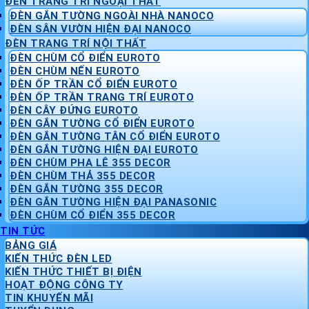
ĐÈN TRANG TRÍ NGOẠI THẤT
ĐÈN GẮN TƯỜNG NGOÀI NHÀ NANOCO
ĐÈN SÂN VƯỜN HIỆN ĐẠI NANOCO
ĐÈN TRANG TRÍ NỘI THẤT
ĐÈN CHÙM CỔ ĐIỂN EUROTO
ĐÈN CHÙM NẾN EUROTO
ĐÈN ỐP TRẦN CỔ ĐIỂN EUROTO
ĐÈN ỐP TRẦN TRANG TRÍ EUROTO
ĐÈN CÂY ĐỨNG EUROTO
ĐÈN GẮN TƯỜNG CỔ ĐIỂN EUROTO
ĐÈN GẮN TƯỜNG TÂN CỔ ĐIỂN EUROTO
ĐÈN GẮN TƯỜNG HIỆN ĐẠI EUROTO
ĐÈN CHÙM PHA LÊ 355 DECOR
ĐÈN CHÙM THẢ 355 DECOR
ĐÈN GẮN TƯỜNG 355 DECOR
ĐÈN GẮN TƯỜNG HIỆN ĐẠI PANASONIC
ĐÈN CHÙM CỔ ĐIỂN 355 DECOR
TIN TỨC
BẢNG GIÁ
KIẾN THỨC ĐÈN LED
KIẾN THỨC THIẾT BỊ ĐIỆN
HOẠT ĐỘNG CÔNG TY
TIN KHUYẾN MÃI