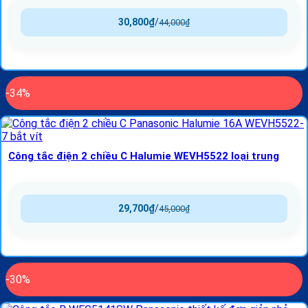
30,800
₫
/
44,000
₫
-34%
Công tắc điện 2 chiều C Halumie WEVH5522 loại trung
29,700
₫
/
45,000
₫
-30%