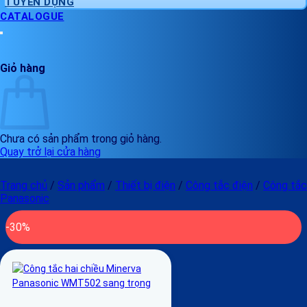
TUYỂN DỤNG
CATALOGUE
Giỏ hàng
Chưa có sản phẩm trong giỏ hàng.
Quay trở lại cửa hàng
Trang chủ
/
Sản phẩm
/
Thiết bị điện
/
Công tắc điện
/
Công tắc
Panasonic
-30%