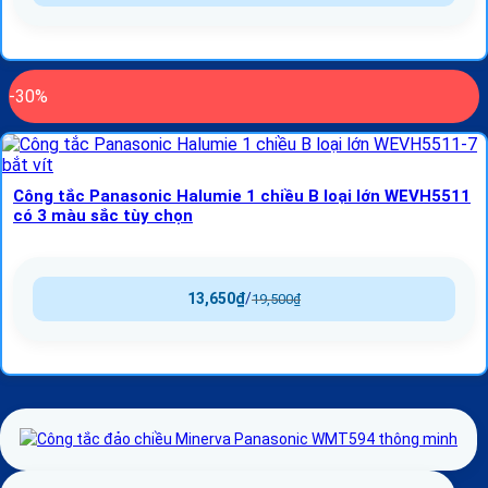
-30%
Công tắc Panasonic Halumie 1 chiều B loại lớn WEVH5511
có 3 màu sắc tùy chọn
13,650
₫
/
19,500
₫