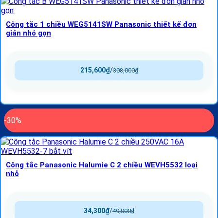
Công tắc 1 chiều WEG5141SW Panasonic thiết kế đơn
giản nhỏ gọn
215,600
₫
/
308,000
₫
-30%
Công tắc Panasonic Halumie C 2 chiều WEVH5532 loại
nhỏ
34,300
₫
/
49,000
₫