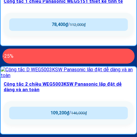
Công tắc 1 chiều Panasonic WEG5151 thiết kế tinh tế
78,400
₫
/
112,000
₫
-25%
Công tắc 2 chiều WEG5003KSW Panasonic lắp đặt dễ
dàng và an toàn
109,200
₫
/
146,000
₫