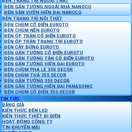
ĐÈN TRANG TRÍ NGOẠI THẤT
ĐÈN GẮN TƯỜNG NGOÀI NHÀ NANOCO
ĐÈN SÂN VƯỜN HIỆN ĐẠI NANOCO
ĐÈN TRANG TRÍ NỘI THẤT
ĐÈN CHÙM CỔ ĐIỂN EUROTO
ĐÈN CHÙM NẾN EUROTO
ĐÈN ỐP TRẦN CỔ ĐIỂN EUROTO
ĐÈN ỐP TRẦN TRANG TRÍ EUROTO
ĐÈN CÂY ĐỨNG EUROTO
ĐÈN GẮN TƯỜNG CỔ ĐIỂN EUROTO
ĐÈN GẮN TƯỜNG TÂN CỔ ĐIỂN EUROTO
ĐÈN GẮN TƯỜNG HIỆN ĐẠI EUROTO
ĐÈN CHÙM PHA LÊ 355 DECOR
ĐÈN CHÙM THẢ 355 DECOR
ĐÈN GẮN TƯỜNG 355 DECOR
ĐÈN GẮN TƯỜNG HIỆN ĐẠI PANASONIC
ĐÈN CHÙM CỔ ĐIỂN 355 DECOR
TIN TỨC
BẢNG GIÁ
KIẾN THỨC ĐÈN LED
KIẾN THỨC THIẾT BỊ ĐIỆN
HOẠT ĐỘNG CÔNG TY
TIN KHUYẾN MÃI