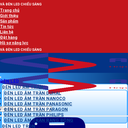
Bỏ
U SÁNG
qua
Trang chủ
nội
Giới thiệu
dung
Sản phẩm
Tin tức
Liên hệ
Đặt hàng
Hồ sơ năng lực
U SÁNG
ĐÈN LED
ĐÈN LED ÂM TRẦN
ĐÈN LED ÂM TRẦN DUHAL
ĐÈN LED ÂM TRẦN NANOCO
ĐÈN LED ÂM TRẦN PANASONIC
Tìm
ĐÈN LED ÂM TRẦN PARAGON
kiếm:
ĐÈN LED ÂM TRẦN PHILIPS
ĐÈN LED ÂM TRẦN RẠNG ĐÔNG
ĐÈN LED TRÒN