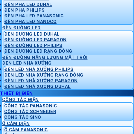
ĐÈN PHA LED DUHAL
ĐÈN PHA PHILIPS
ĐÈN PHA LED PANASONIC
ĐÈN PHA LED NANOCO
ĐÈN ĐƯỜNG LED
ĐÈN ĐƯỜNG LED DUHAL
ĐÈN ĐƯỜNG LED PARAGON
ĐÈN ĐƯỜNG LED PHILIPS
ĐÈN ĐƯỜNG LED RẠNG ĐÔNG
ĐÈN ĐƯỜNG NĂNG LƯỢNG MẶT TRỜI
ĐÈN LED NHÀ XƯỞNG
ĐÈN LED NHÀ XƯỞNG PHILIPS
ĐÈN LED NHÀ XƯỞNG RẠNG ĐÔNG
ĐÈN LED NHÀ XƯỞNG PARAGON
ĐÈN LED NHÀ XƯỞNG DUHAL
THIẾT BỊ ĐIỆN
CÔNG TẮC ĐIỆN
CÔNG TẮC PANASONIC
CÔNG TẮC SCHNEIDER
CÔNG TẮC SINO
Ổ CẮM ĐIỆN
Ổ CẮM PANASONIC