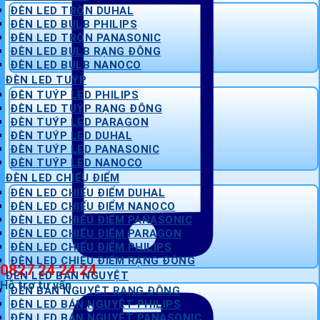
ĐÈN LED TRÒN DUHAL
ĐÈN LED BULB PHILIPS
ĐÈN LED TRÒN PANASONIC
ĐÈN LED BULB RẠNG ĐÔNG
ĐÈN LED BULB NANOCO
ĐÈN LED TUÝP
ĐÈN TUÝP LED PHILIPS
ĐÈN LED TUÝP RẠNG ĐÔNG
ĐÈN TUÝP LED PARAGON
ĐÈN TUÝP LED DUHAL
ĐÈN TUÝP LED PANASONIC
ĐÈN TUÝP LED NANOCO
ĐÈN LED CHIẾU ĐIỂM
ĐÈN LED CHIẾU ĐIỂM DUHAL
ĐÈN LED CHIẾU ĐIỂM NANOCO
ĐÈN LED CHIẾU ĐIỂM PANASONIC
ĐÈN LED CHIẾU ĐIỂM PARAGON
ĐÈN LED CHIẾU ĐIỂM PHILIPS
ĐÈN LED CHIẾU ĐIỂM RẠNG ĐÔNG
0827 24 24 24
ĐÈN LED BÁN NGUYỆT
Hỗ trợ tư vấn
ĐÈN BÁN NGUYỆT RẠNG ĐÔNG
ĐÈN LED BÁN NGUYỆT PHILIPS
ĐÈN LED BÁN NGUYỆT PANASONIC