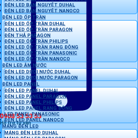
ĐÈN LED BÁN NGUYỆT DUHAL
ĐÈN LED BÁN NGUYỆT NANOCO
ĐÈN LED ỐP TRẦN
ĐÈN LED ỐP TRẦN DUHAL
ĐÈN LED ỐP TRẦN PARAGON
ĐÈN THẢ PARAGON
ĐÈN LED ỐP TRẦN PHILIPS
ĐÈN LED ỐP TRẦN RẠNG ĐÔNG
ĐÈN LED ỐP TRẦN PANASONIC
ĐÈN LED ỐP TRẦN NANOCO
ĐÈN LED ÂM NƯỚC
ĐÈN LED DƯỚI NƯỚC DUHAL
ĐÈN LED DƯỚI NƯỚC PARAGON
ĐÈN LED PANEL
ĐÈN LED PANEL DUHAL
ĐÈN LED PANEL PARAGON
ĐÈN LED PANEL PHILIPS
ĐÈN LED PANEL RẠNG ĐÔNG
LED PANEL PANASONIC
0908 53 53 53
ĐÈN LED PANEL NANOCO
Hỗ trợ tư vấn
MÁNG ĐÈN LED
MÁNG ĐÈN LED DUHAL