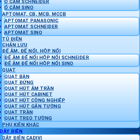
Ổ CẮM SCHNEIDER
Ổ CẮM SINO
APTOMAT, CB, MCB, MCCB
APTOMAT PANASONIC
APTOMAT SCHNEIDER
APTOMAT SINO
TỦ ĐIỆN
CHẤN LƯU
ĐẾ ÂM, ĐẾ NỔI, HỘP NỔI
ĐẾ ÂM ĐẾ NỔI HỘP NỔI SCHNEIDER
ĐẾ ÂM ĐẾ NỔI HỘP NỔI SINO
QUẠT
QUẠT BÀN
QUẠT ĐỨNG
QUẠT HÚT ÂM TRẦN
QUẠT HÚT CABINET
QUẠT HÚT CÔNG NGHIỆP
QUẠT HÚT GẮN TƯỜNG
QUẠT TRẦN
QUẠT TREO TƯỜNG
PHỤ KIỆN KHÁC
DÂY ĐIỆN
DÂY ĐIỆN CADIVI