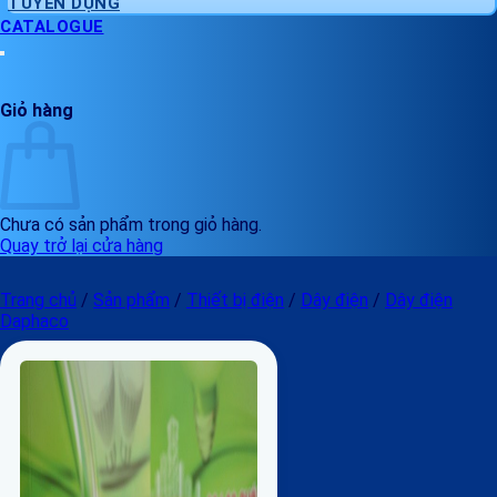
TUYỂN DỤNG
CATALOGUE
Giỏ hàng
Chưa có sản phẩm trong giỏ hàng.
Quay trở lại cửa hàng
Trang chủ
/
Sản phẩm
/
Thiết bị điện
/
Dây điện
/
Dây điện
Daphaco