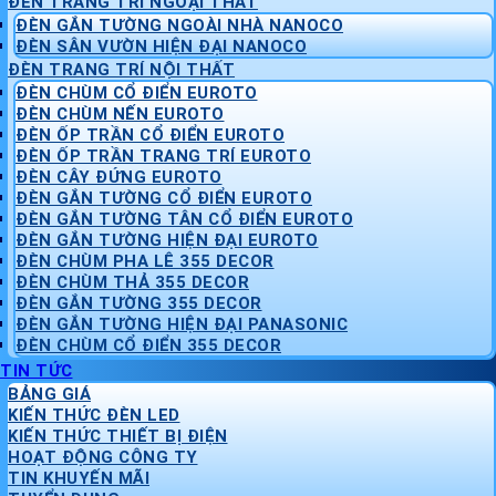
ĐÈN TRANG TRÍ NGOẠI THẤT
ĐÈN GẮN TƯỜNG NGOÀI NHÀ NANOCO
ĐÈN SÂN VƯỜN HIỆN ĐẠI NANOCO
ĐÈN TRANG TRÍ NỘI THẤT
ĐÈN CHÙM CỔ ĐIỂN EUROTO
ĐÈN CHÙM NẾN EUROTO
ĐÈN ỐP TRẦN CỔ ĐIỂN EUROTO
ĐÈN ỐP TRẦN TRANG TRÍ EUROTO
ĐÈN CÂY ĐỨNG EUROTO
ĐÈN GẮN TƯỜNG CỔ ĐIỂN EUROTO
ĐÈN GẮN TƯỜNG TÂN CỔ ĐIỂN EUROTO
ĐÈN GẮN TƯỜNG HIỆN ĐẠI EUROTO
ĐÈN CHÙM PHA LÊ 355 DECOR
ĐÈN CHÙM THẢ 355 DECOR
ĐÈN GẮN TƯỜNG 355 DECOR
ĐÈN GẮN TƯỜNG HIỆN ĐẠI PANASONIC
ĐÈN CHÙM CỔ ĐIỂN 355 DECOR
TIN TỨC
BẢNG GIÁ
KIẾN THỨC ĐÈN LED
KIẾN THỨC THIẾT BỊ ĐIỆN
HOẠT ĐỘNG CÔNG TY
TIN KHUYẾN MÃI