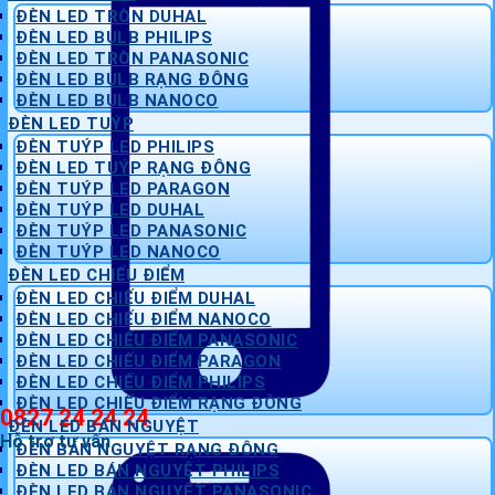
ĐÈN LED TRÒN DUHAL
ĐÈN LED BULB PHILIPS
ĐÈN LED TRÒN PANASONIC
ĐÈN LED BULB RẠNG ĐÔNG
ĐÈN LED BULB NANOCO
ĐÈN LED TUÝP
ĐÈN TUÝP LED PHILIPS
ĐÈN LED TUÝP RẠNG ĐÔNG
ĐÈN TUÝP LED PARAGON
ĐÈN TUÝP LED DUHAL
ĐÈN TUÝP LED PANASONIC
ĐÈN TUÝP LED NANOCO
ĐÈN LED CHIẾU ĐIỂM
ĐÈN LED CHIẾU ĐIỂM DUHAL
ĐÈN LED CHIẾU ĐIỂM NANOCO
ĐÈN LED CHIẾU ĐIỂM PANASONIC
ĐÈN LED CHIẾU ĐIỂM PARAGON
ĐÈN LED CHIẾU ĐIỂM PHILIPS
ĐÈN LED CHIẾU ĐIỂM RẠNG ĐÔNG
0827 24 24 24
ĐÈN LED BÁN NGUYỆT
Hỗ trợ tư vấn
ĐÈN BÁN NGUYỆT RẠNG ĐÔNG
ĐÈN LED BÁN NGUYỆT PHILIPS
ĐÈN LED BÁN NGUYỆT PANASONIC