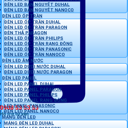
ĐÈN LED BÁN NGUYỆT DUHAL
ĐÈN LED BÁN NGUYỆT NANOCO
ĐÈN LED ỐP TRẦN
ĐÈN LED ỐP TRẦN DUHAL
ĐÈN LED ỐP TRẦN PARAGON
ĐÈN THẢ PARAGON
ĐÈN LED ỐP TRẦN PHILIPS
ĐÈN LED ỐP TRẦN RẠNG ĐÔNG
ĐÈN LED ỐP TRẦN PANASONIC
ĐÈN LED ỐP TRẦN NANOCO
ĐÈN LED ÂM NƯỚC
ĐÈN LED DƯỚI NƯỚC DUHAL
ĐÈN LED DƯỚI NƯỚC PARAGON
ĐÈN LED PANEL
ĐÈN LED PANEL DUHAL
ĐÈN LED PANEL PARAGON
ĐÈN LED PANEL PHILIPS
ĐÈN LED PANEL RẠNG ĐÔNG
LED PANEL PANASONIC
0908 53 53 53
ĐÈN LED PANEL NANOCO
Hỗ trợ tư vấn
MÁNG ĐÈN LED
MÁNG ĐÈN LED DUHAL