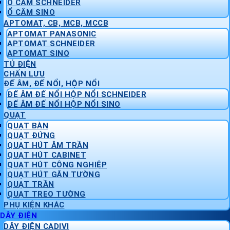
Ổ CẮM SCHNEIDER
Ổ CẮM SINO
APTOMAT, CB, MCB, MCCB
APTOMAT PANASONIC
APTOMAT SCHNEIDER
APTOMAT SINO
TỦ ĐIỆN
CHẤN LƯU
ĐẾ ÂM, ĐẾ NỔI, HỘP NỔI
ĐẾ ÂM ĐẾ NỔI HỘP NỔI SCHNEIDER
ĐẾ ÂM ĐẾ NỔI HỘP NỔI SINO
QUẠT
QUẠT BÀN
QUẠT ĐỨNG
QUẠT HÚT ÂM TRẦN
QUẠT HÚT CABINET
QUẠT HÚT CÔNG NGHIỆP
QUẠT HÚT GẮN TƯỜNG
QUẠT TRẦN
QUẠT TREO TƯỜNG
PHỤ KIỆN KHÁC
DÂY ĐIỆN
DÂY ĐIỆN CADIVI