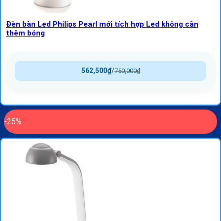
Đèn bàn Led Philips Pearl mới tích hợp Led không cần
thêm bóng
562,500
₫
/
750,000
₫
-25%