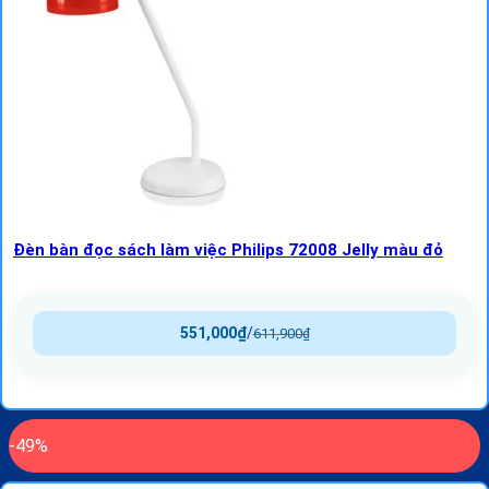
Đèn bàn đọc sách làm việc Philips 72008 Jelly màu đỏ
551,000
₫
/
611,900
₫
-49%