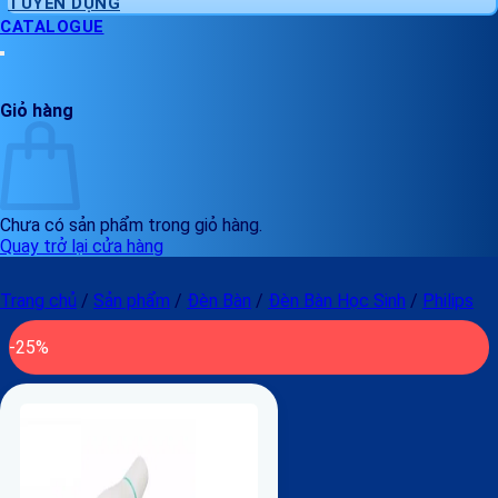
TUYỂN DỤNG
CATALOGUE
Giỏ hàng
Chưa có sản phẩm trong giỏ hàng.
Quay trở lại cửa hàng
Trang chủ
/
Sản phẩm
/
Đèn Bàn
/
Đèn Bàn Học Sinh
/
Philips
-25%