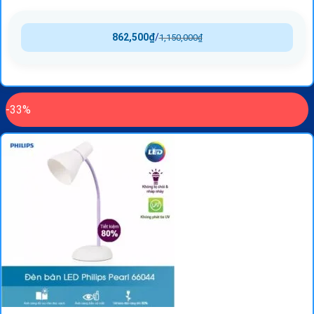
862,500
₫
/
1,150,000
₫
-33%