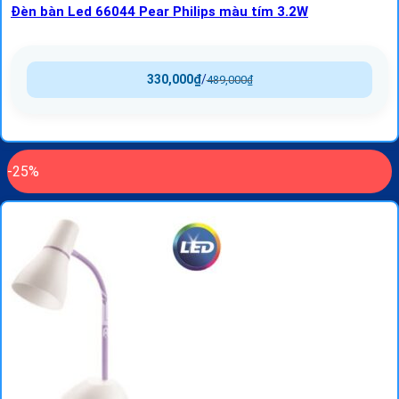
Đèn bàn Led 66044 Pear Philips màu tím 3.2W
330,000
₫
/
489,000
₫
-25%