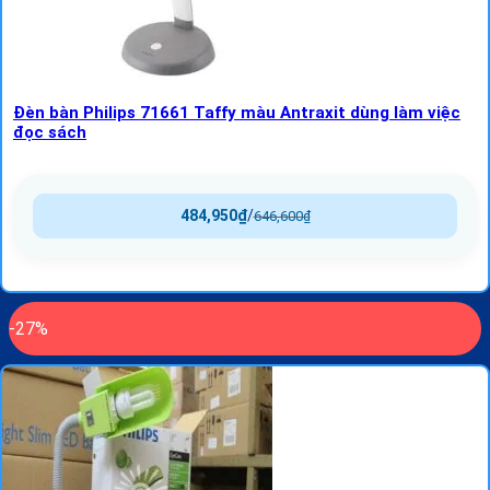
Đèn bàn Philips 71661 Taffy màu Antraxit dùng làm việc
đọc sách
484,950
₫
/
646,600
₫
-27%