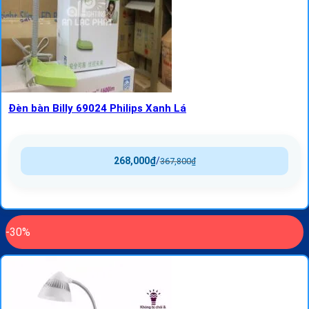
Đèn bàn Billy 69024 Philips Xanh Lá
268,000
₫
/
367,800
₫
-30%