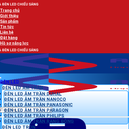
Bỏ
SÁNG
qua
Trang chủ
nội
Giới thiệu
dung
Sản phẩm
Tin tức
Liên hệ
Đặt hàng
Hồ sơ năng lực
SÁNG
ĐÈN LED
ĐÈN LED ÂM TRẦN
ĐÈN LED ÂM TRẦN DUHAL
ĐÈN LED ÂM TRẦN NANOCO
ĐÈN LED ÂM TRẦN PANASONIC
Tìm
ĐÈN LED ÂM TRẦN PARAGON
kiếm:
ĐÈN LED ÂM TRẦN PHILIPS
ĐÈN LED ÂM TRẦN RẠNG ĐÔNG
ĐÈN LED TRÒN