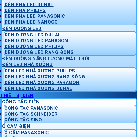
ĐÈN PHA LED DUHAL
ĐÈN PHA PHILIPS
ĐÈN PHA LED PANASONIC
ĐÈN PHA LED NANOCO
ĐÈN ĐƯỜNG LED
ĐÈN ĐƯỜNG LED DUHAL
ĐÈN ĐƯỜNG LED PARAGON
ĐÈN ĐƯỜNG LED PHILIPS
ĐÈN ĐƯỜNG LED RẠNG ĐÔNG
ĐÈN ĐƯỜNG NĂNG LƯỢNG MẶT TRỜI
ĐÈN LED NHÀ XƯỞNG
ĐÈN LED NHÀ XƯỞNG PHILIPS
ĐÈN LED NHÀ XƯỞNG RẠNG ĐÔNG
ĐÈN LED NHÀ XƯỞNG PARAGON
ĐÈN LED NHÀ XƯỞNG DUHAL
THIẾT BỊ ĐIỆN
CÔNG TẮC ĐIỆN
CÔNG TẮC PANASONIC
CÔNG TẮC SCHNEIDER
CÔNG TẮC SINO
Ổ CẮM ĐIỆN
Ổ CẮM PANASONIC