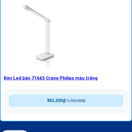
Đèn Led bàn 71665 Crane Philips màu trắng
863,200
₫
/
1,703,500
₫