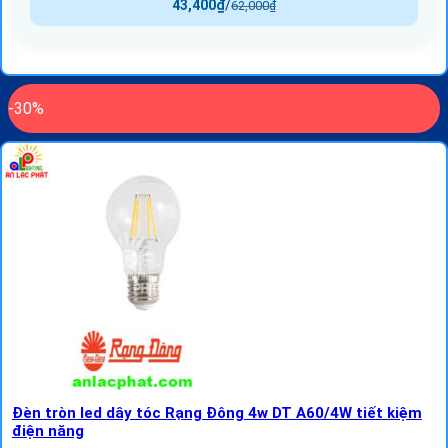
43,400
₫
/
62,000
₫
-30%
Đèn tròn led dây tóc Rạng Đông 4w DT A60/4W tiết kiệm
điện năng