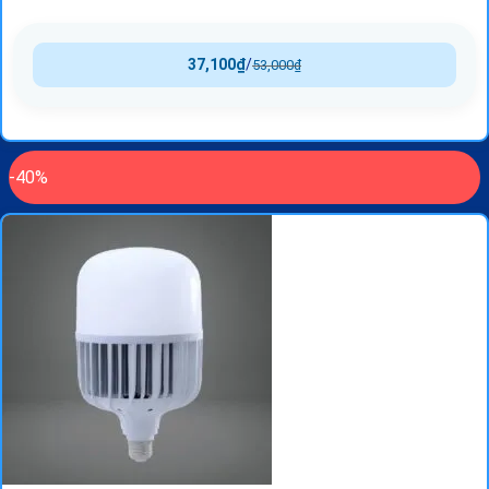
37,100
₫
/
53,000
₫
-40%