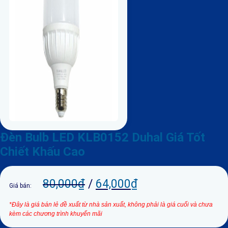
Đèn Bulb LED KLB0152 Duhal Giá Tốt
Chiết Khấu Cao
80,000
₫
/
64,000
₫
Giá bán:
*Đây là giá bán lẻ đề xuất từ nhà sản xuất, không phải là giá cuối và chưa
kèm các chương trình khuyến mãi