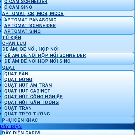
Ổ CẮM SCHNEIDER
Ổ CẮM SINO
APTOMAT, CB, MCB, MCCB
APTOMAT PANASONIC
APTOMAT SCHNEIDER
APTOMAT SINO
TỦ ĐIỆN
CHẤN LƯU
ĐẾ ÂM, ĐẾ NỔI, HỘP NỔI
ĐẾ ÂM ĐẾ NỔI HỘP NỔI SCHNEIDER
ĐẾ ÂM ĐẾ NỔI HỘP NỔI SINO
QUẠT
QUẠT BÀN
QUẠT ĐỨNG
QUẠT HÚT ÂM TRẦN
QUẠT HÚT CABINET
QUẠT HÚT CÔNG NGHIỆP
QUẠT HÚT GẮN TƯỜNG
QUẠT TRẦN
QUẠT TREO TƯỜNG
PHỤ KIỆN KHÁC
DÂY ĐIỆN
DÂY ĐIỆN CADIVI