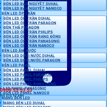
ĐÈN LED BÁN NGUYỆT DUHAL
ĐÈN LED BÁN NGUYỆT NANOCO
ĐÈN LED ỐP TRẦN
ĐÈN LED ỐP TRẦN DUHAL
ĐÈN LED ỐP TRẦN PARAGON
ĐÈN THẢ PARAGON
ĐÈN LED ỐP TRẦN PHILIPS
ĐÈN LED ỐP TRẦN RẠNG ĐÔNG
ĐÈN LED ỐP TRẦN PANASONIC
ĐÈN LED ỐP TRẦN NANOCO
ĐÈN LED ÂM NƯỚC
ĐÈN LED DƯỚI NƯỚC DUHAL
ĐÈN LED DƯỚI NƯỚC PARAGON
ĐÈN LED PANEL
ĐÈN LED PANEL DUHAL
ĐÈN LED PANEL PARAGON
ĐÈN LED PANEL PHILIPS
ĐÈN LED PANEL RẠNG ĐÔNG
LED PANEL PANASONIC
0908 53 53 53
ĐÈN LED PANEL NANOCO
Hỗ trợ tư vấn
MÁNG ĐÈN LED
MÁNG ĐÈN LED DUHAL