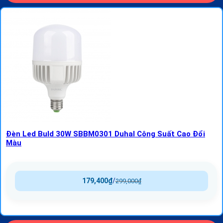
Đèn Led Buld 30W SBBM0301 Duhal Công Suất Cao Đổi
Màu
179,400
₫
/
299,000
₫