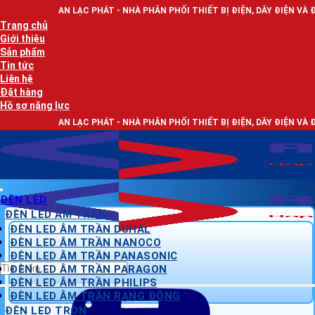
Bỏ
C PHÁT - NHÀ PHÂN PHỐI THIẾT BỊ ĐIỆN, DÂY ĐIỆN VÀ ĐÈN LED CHIẾU SÁN
qua
Trang chủ
nội
Giới thiệu
dung
Sản phẩm
Tin tức
Liên hệ
Đặt hàng
Hồ sơ năng lực
C PHÁT - NHÀ PHÂN PHỐI THIẾT BỊ ĐIỆN, DÂY ĐIỆN VÀ ĐÈN LED CHIẾU SÁN
ĐÈN LED
ĐÈN LED ÂM TRẦN
ĐÈN LED ÂM TRẦN DUHAL
ĐÈN LED ÂM TRẦN NANOCO
ĐÈN LED ÂM TRẦN PANASONIC
Tìm
ĐÈN LED ÂM TRẦN PARAGON
kiếm:
ĐÈN LED ÂM TRẦN PHILIPS
ĐÈN LED ÂM TRẦN RẠNG ĐÔNG
ĐÈN LED TRÒN