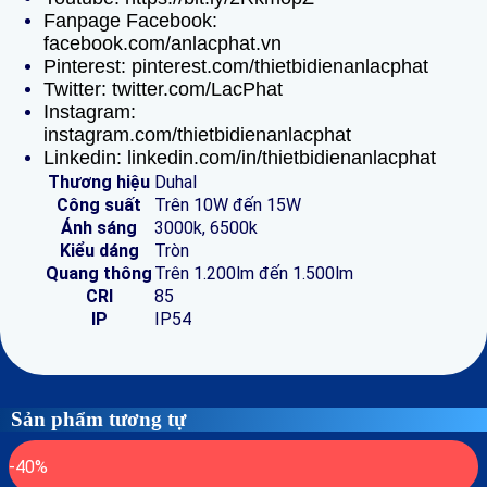
Fanpage Facebook:
facebook.com/anlacphat.vn
Pinterest: pinterest.com/thietbidienanlacphat
Twitter: twitter.com/LacPhat
Instagram:
instagram.com/thietbidienanlacphat
Linkedin: linkedin.com/in/thietbidienanlacphat
Thương hiệu
Duhal
Công suất
Trên 10W đến 15W
Ánh sáng
3000k, 6500k
Kiểu dáng
Tròn
Quang thông
Trên 1.200lm đến 1.500lm
CRI
85
IP
IP54
Sản phẩm tương tự
-40%