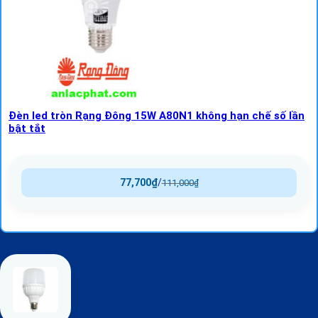
Đèn led tròn Rạng Đông 15W A80N1 không hạn chế số lần
bật tắt
77,700
₫
/
111,000
₫