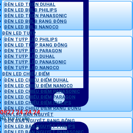
ĐÈN LED TRÒN DUHAL
ĐÈN LED BULB PHILIPS
ĐÈN LED TRÒN PANASONIC
ĐÈN LED BULB RẠNG ĐÔNG
ĐÈN LED BULB NANOCO
ĐÈN LED TUÝP
ĐÈN TUÝP LED PHILIPS
ĐÈN LED TUÝP RẠNG ĐÔNG
ĐÈN TUÝP LED PARAGON
ĐÈN TUÝP LED DUHAL
ĐÈN TUÝP LED PANASONIC
ĐÈN TUÝP LED NANOCO
ĐÈN LED CHIẾU ĐIỂM
ĐÈN LED CHIẾU ĐIỂM DUHAL
ĐÈN LED CHIẾU ĐIỂM NANOCO
ĐÈN LED CHIẾU ĐIỂM PANASONIC
ĐÈN LED CHIẾU ĐIỂM PARAGON
ĐÈN LED CHIẾU ĐIỂM PHILIPS
ĐÈN LED CHIẾU ĐIỂM RẠNG ĐÔNG
0827 24 24 24
ĐÈN LED BÁN NGUYỆT
Hỗ trợ tư vấn
ĐÈN BÁN NGUYỆT RẠNG ĐÔNG
ĐÈN LED BÁN NGUYỆT PHILIPS
ĐÈN LED BÁN NGUYỆT PANASONIC