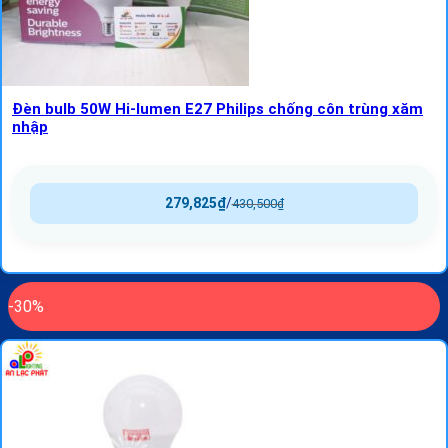
Đèn bulb 50W Hi-lumen E27 Philips chống côn trùng xăm
nhập
279,825
₫
/
430,500
₫
-30%