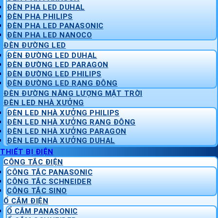
ĐÈN PHA LED DUHAL
ĐÈN PHA PHILIPS
ĐÈN PHA LED PANASONIC
ĐÈN PHA LED NANOCO
ĐÈN ĐƯỜNG LED
ĐÈN ĐƯỜNG LED DUHAL
ĐÈN ĐƯỜNG LED PARAGON
ĐÈN ĐƯỜNG LED PHILIPS
ĐÈN ĐƯỜNG LED RẠNG ĐÔNG
ĐÈN ĐƯỜNG NĂNG LƯỢNG MẶT TRỜI
ĐÈN LED NHÀ XƯỞNG
ĐÈN LED NHÀ XƯỞNG PHILIPS
ĐÈN LED NHÀ XƯỞNG RẠNG ĐÔNG
ĐÈN LED NHÀ XƯỞNG PARAGON
ĐÈN LED NHÀ XƯỞNG DUHAL
THIẾT BỊ ĐIỆN
CÔNG TẮC ĐIỆN
CÔNG TẮC PANASONIC
CÔNG TẮC SCHNEIDER
CÔNG TẮC SINO
Ổ CẮM ĐIỆN
Ổ CẮM PANASONIC