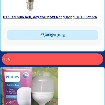
Đèn led bulb nến, dây tóc 2.5W Rạng Đông DT C35/2.5W
27,300
₫
/
39,000
₫
-35%