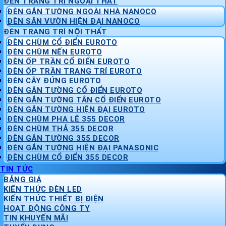
ĐÈN TRANG TRÍ NGOẠI THẤT
ĐÈN GẮN TƯỜNG NGOÀI NHÀ NANOCO
ĐÈN SÂN VƯỜN HIỆN ĐẠI NANOCO
ĐÈN TRANG TRÍ NỘI THẤT
ĐÈN CHÙM CỔ ĐIỂN EUROTO
ĐÈN CHÙM NẾN EUROTO
ĐÈN ỐP TRẦN CỔ ĐIỂN EUROTO
ĐÈN ỐP TRẦN TRANG TRÍ EUROTO
ĐÈN CÂY ĐỨNG EUROTO
ĐÈN GẮN TƯỜNG CỔ ĐIỂN EUROTO
ĐÈN GẮN TƯỜNG TÂN CỔ ĐIỂN EUROTO
ĐÈN GẮN TƯỜNG HIỆN ĐẠI EUROTO
ĐÈN CHÙM PHA LÊ 355 DECOR
ĐÈN CHÙM THẢ 355 DECOR
ĐÈN GẮN TƯỜNG 355 DECOR
ĐÈN GẮN TƯỜNG HIỆN ĐẠI PANASONIC
ĐÈN CHÙM CỔ ĐIỂN 355 DECOR
TIN TỨC
BẢNG GIÁ
KIẾN THỨC ĐÈN LED
KIẾN THỨC THIẾT BỊ ĐIỆN
HOẠT ĐỘNG CÔNG TY
TIN KHUYẾN MÃI