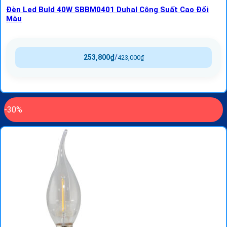
Đèn Led Buld 40W SBBM0401 Duhal Công Suất Cao Đổi
Màu
253,800
₫
/
423,000
₫
-30%