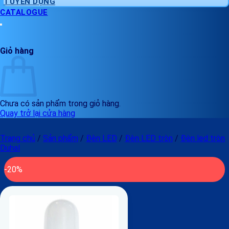
TUYỂN DỤNG
CATALOGUE
Giỏ hàng
Chưa có sản phẩm trong giỏ hàng.
Quay trở lại cửa hàng
Trang chủ
/
Sản phẩm
/
Đèn LED
/
Đèn LED tròn
/
Đèn led tròn
Duhal
-20%