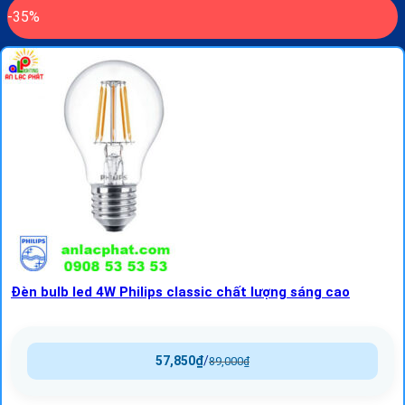
-35%
Đèn bulb led 4W Philips classic chất lượng sáng cao
57,850
₫
/
89,000
₫