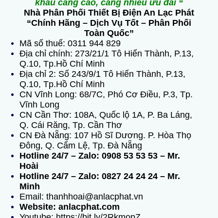
khấu càng cao, càng nhiều ưu đãi “
Nhà Phân Phối Thiết Bị Điện An Lạc Phát
“Chính Hãng – Dịch Vụ Tốt – Phân Phối
Toàn Quốc”
Mã số thuế: 0311 944 829
Địa chỉ chính: 273/21/1 Tô Hiến Thành, P.13,
Q.10, Tp.Hồ Chí Minh
Địa chỉ 2: Số 243/9/1 Tô Hiến Thành, P.13,
Q.10, Tp.Hồ Chí Minh
CN Vĩnh Long: 68/7C, Phó Cơ Điều, P.3, Tp.
Vĩnh Long
CN Cần Thơ: 108A, Quốc lộ 1A, P. Ba Láng,
Q. Cái Răng, Tp. Cần Thơ
CN Đà Nẵng: 107 Hồ Sĩ Dương. P. Hòa Thọ
Đông, Q. Cẩm Lệ, Tp. Đà Nẵng
Hotline 24/7 – Zalo: 0908 53 53 53 – Mr.
Hoài
Hotline 24/7 – Zalo: 0827 24 24 24 – Mr.
Minh
Email: thanhhoai@anlacphat.vn
Website: anlacphat.com
Youtube: https://bit.ly/2RkmopZ