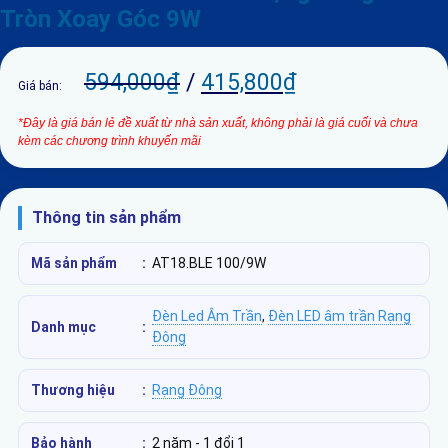
Tròn Xoay Góc 9W
594,000
₫
/
415,800
₫
Giá bán:
*Đây là giá bán lẻ đề xuất từ nhà sản xuất, không phải là giá cuối và chưa
kèm các chương trình khuyến mãi
Thông tin sản phẩm
Mã sản phẩm
:
AT18.BLE 100/9W
Đèn Led Âm Trần
,
Đèn LED âm trần Rạng
Danh mục
:
Đông
Thương hiệu
:
Rạng Đông
Bảo hành
:
2 năm - 1 đổi 1