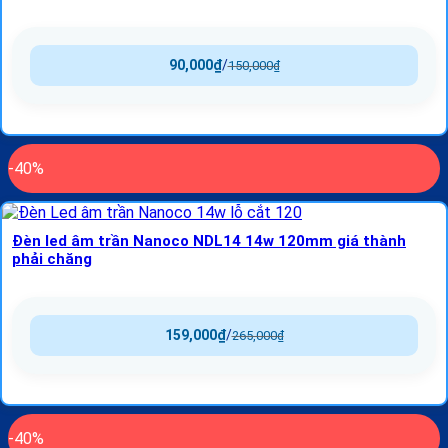
90,000
₫
/
150,000
₫
-40%
Đèn led âm trần Nanoco NDL14 14w 120mm giá thành
phải chăng
159,000
₫
/
265,000
₫
-40%