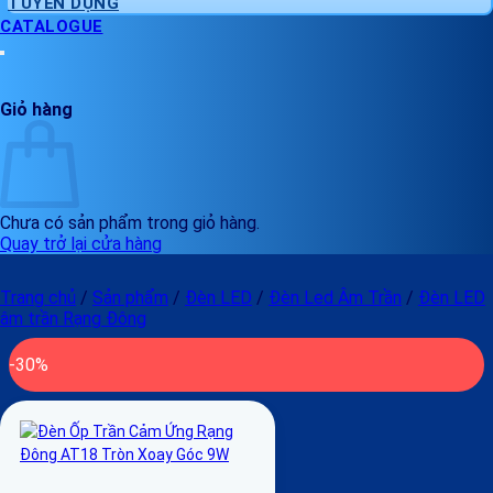
TUYỂN DỤNG
CATALOGUE
Giỏ hàng
Chưa có sản phẩm trong giỏ hàng.
Quay trở lại cửa hàng
Trang chủ
/
Sản phẩm
/
Đèn LED
/
Đèn Led Âm Trần
/
Đèn LED
âm trần Rạng Đông
-30%