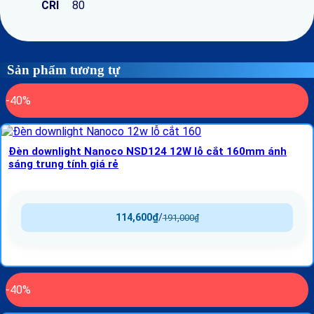
CRI
80
Sản phẩm tương tự
-40%
Đèn downlight Nanoco NSD124 12W lỗ cắt 160mm ánh
sáng trung tính giá rẻ
114,600
₫
/
191,000
₫
-40%