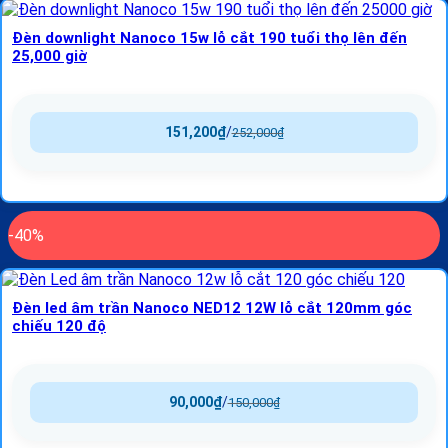
Đèn downlight Nanoco 15w lỗ cắt 190 tuổi thọ lên đến
25,000 giờ
151,200
₫
/
252,000
₫
-40%
Đèn led âm trần Nanoco NED12 12W lỗ cắt 120mm góc
chiếu 120 độ
90,000
₫
/
150,000
₫