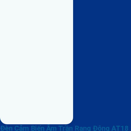
Đèn Cảm Biến Âm Trần Rạng Đông AT18