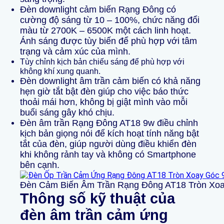
Đèn
downlight
cảm biến Rạng Đông có
cường độ sáng từ 10 – 100%, chức năng đổi
màu từ 2700K – 6500K một cách linh hoạt.
Ánh sáng được tùy biến để phù hợp với tâm
trạng và cảm xúc của mình.
Tùy chỉnh kịch bản chiếu sáng để phù hợp với
không khí xung quanh.
Đ
èn downlight âm trần
cảm biến có khả năng
hẹn giờ tắt bật đèn giúp cho việc báo thức
thoải mái hơn, không bị giật mình vào mỗi
buổi sáng gây khó chịu.
Đ
èn âm trần
Rạng Đông AT18 9w điều chỉnh
kịch bản giọng nói để kích hoạt tính năng bật
tắt của đèn, giúp người dùng điều khiển đèn
khi không rảnh tay và không có Smartphone
bên cạnh.
Đèn C
ảm Biến Âm Trần
Rạng Đông AT18 Tròn Xo
Thông số kỹ thuật
của
đèn
âm trần
cảm ứng