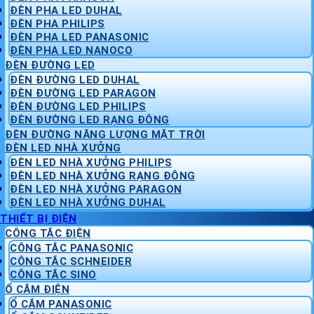
ĐÈN PHA LED DUHAL
ĐÈN PHA PHILIPS
ĐÈN PHA LED PANASONIC
ĐÈN PHA LED NANOCO
ĐÈN ĐƯỜNG LED
ĐÈN ĐƯỜNG LED DUHAL
ĐÈN ĐƯỜNG LED PARAGON
ĐÈN ĐƯỜNG LED PHILIPS
ĐÈN ĐƯỜNG LED RẠNG ĐÔNG
ĐÈN ĐƯỜNG NĂNG LƯỢNG MẶT TRỜI
ĐÈN LED NHÀ XƯỞNG
ĐÈN LED NHÀ XƯỞNG PHILIPS
ĐÈN LED NHÀ XƯỞNG RẠNG ĐÔNG
ĐÈN LED NHÀ XƯỞNG PARAGON
ĐÈN LED NHÀ XƯỞNG DUHAL
THIẾT BỊ ĐIỆN
CÔNG TẮC ĐIỆN
CÔNG TẮC PANASONIC
CÔNG TẮC SCHNEIDER
CÔNG TẮC SINO
Ổ CẮM ĐIỆN
Ổ CẮM PANASONIC