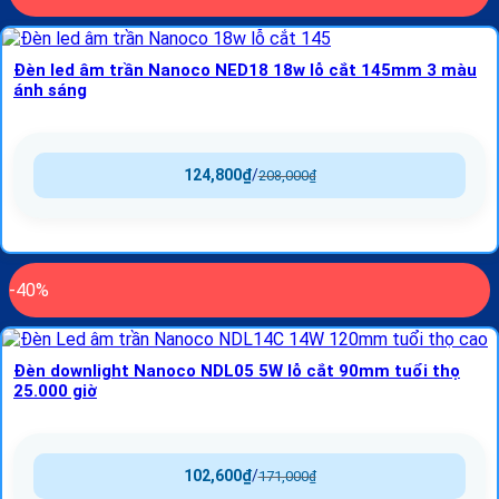
Đèn led âm trần Nanoco NED18 18w lỗ cắt 145mm 3 màu
ánh sáng
124,800
₫
/
208,000
₫
-40%
Đèn downlight Nanoco NDL05 5W lỗ cắt 90mm tuổi thọ
25.000 giờ
102,600
₫
/
171,000
₫