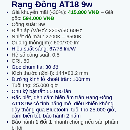
Rạng Đông AT18 9w
Giá khuyến mãi (-30%):
415.800
VNĐ
– Giá
gốc:
594.000
VNĐ
Công suất: 9w
Điện áp (V/Hz): 220V/50-60Hz
Nhiệt độ màu: 2700K – 6500K
Quang thông(lm): 600/700 lm
Hiệu suất sáng: 67/78 lm/W
Hệ số công suất: 0.5
CRI: 80
Góc chùm tia: 30 độ
Kích thước (ØxH): 144×83,2 mm
Đường kính lỗ khoét trần: 100mm
Tuổi thọ: 25.000 giờ
Chu kỳ bật tắt: 50.000 lần
Đặc biệt, đèn
cảm biến âm trần
Rạng Đông
AT18 9w có tính năng mới điều khiển không
dây thông qua Bluetooth, tuổi thọ 25.000 giờ,
cảm biến tốt, bảo hành 2 năm
Bảo hành
1 đổi 1
nhanh chóng nếu sản phẩm
bị lỗi