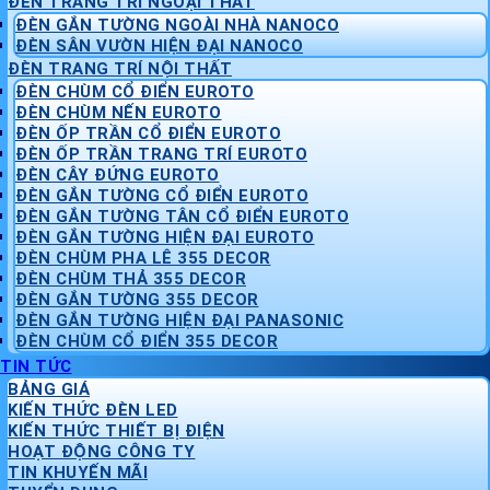
ĐÈN TRANG TRÍ NGOẠI THẤT
ĐÈN GẮN TƯỜNG NGOÀI NHÀ NANOCO
ĐÈN SÂN VƯỜN HIỆN ĐẠI NANOCO
ĐÈN TRANG TRÍ NỘI THẤT
ĐÈN CHÙM CỔ ĐIỂN EUROTO
ĐÈN CHÙM NẾN EUROTO
ĐÈN ỐP TRẦN CỔ ĐIỂN EUROTO
ĐÈN ỐP TRẦN TRANG TRÍ EUROTO
ĐÈN CÂY ĐỨNG EUROTO
ĐÈN GẮN TƯỜNG CỔ ĐIỂN EUROTO
ĐÈN GẮN TƯỜNG TÂN CỔ ĐIỂN EUROTO
ĐÈN GẮN TƯỜNG HIỆN ĐẠI EUROTO
ĐÈN CHÙM PHA LÊ 355 DECOR
ĐÈN CHÙM THẢ 355 DECOR
ĐÈN GẮN TƯỜNG 355 DECOR
ĐÈN GẮN TƯỜNG HIỆN ĐẠI PANASONIC
ĐÈN CHÙM CỔ ĐIỂN 355 DECOR
TIN TỨC
BẢNG GIÁ
KIẾN THỨC ĐÈN LED
KIẾN THỨC THIẾT BỊ ĐIỆN
HOẠT ĐỘNG CÔNG TY
TIN KHUYẾN MÃI