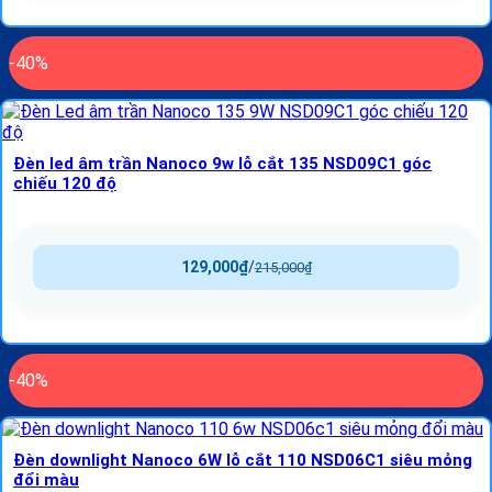
-40%
Đèn led âm trần Nanoco 9w lỗ cắt 135 NSD09C1 góc
chiếu 120 độ
129,000
₫
/
215,000
₫
-40%
Đèn downlight Nanoco 6W lỗ cắt 110 NSD06C1 siêu mỏng
đổi màu