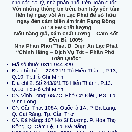
cho các đại lý, nhà phân phối trên Toàn quốc
Với những thông tin trên, bạn hãy yên tâm
liên hệ ngay với An Lạc Phát để sở hữu
ngay đèn
cảm biến âm trần
Rạng Đông
AT18 9w chất lượng
Nếu hàng giả, kém chất lượng – Cam Kết
Đền Bù 100%
Nhà Phân Phối Thiết Bị Điện An Lạc Phát
“Chính Hãng – Dịch Vụ Tốt – Phân Phối
Toàn Quốc”
Mã số thuế:
0311 944 829
Địa chỉ chính: 273/21/1 Tô Hiến Thành, P.13,
Q.10, Tp.Hồ Chí Minh
Địa chỉ 2: Số 243/9/1 Tô Hiến Thành, P.13,
Q.10, Tp.Hồ Chí Minh
CN Vĩnh Long: 68/7C, Phó Cơ Điều, P.3, Tp.
Vĩnh Long
CN Cần Thơ: 108A, Quốc lộ 1A, P. Ba Láng,
Q. Cái Răng, Tp. Cần Thơ
CN Đà Nẵng: 107 Hồ Sĩ Dương. P. Hòa Thọ
Đông, Q. Cẩm Lệ, Tp. Đà Nẵng