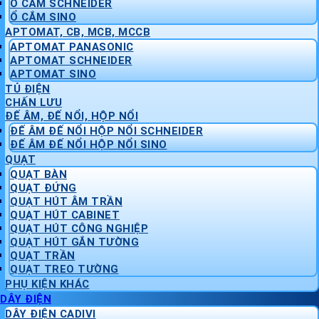
Ổ CẮM SCHNEIDER
Ổ CẮM SINO
APTOMAT, CB, MCB, MCCB
APTOMAT PANASONIC
APTOMAT SCHNEIDER
APTOMAT SINO
TỦ ĐIỆN
CHẤN LƯU
ĐẾ ÂM, ĐẾ NỔI, HỘP NỔI
ĐẾ ÂM ĐẾ NỔI HỘP NỔI SCHNEIDER
ĐẾ ÂM ĐẾ NỔI HỘP NỔI SINO
QUẠT
QUẠT BÀN
QUẠT ĐỨNG
QUẠT HÚT ÂM TRẦN
QUẠT HÚT CABINET
QUẠT HÚT CÔNG NGHIỆP
QUẠT HÚT GẮN TƯỜNG
QUẠT TRẦN
QUẠT TREO TƯỜNG
PHỤ KIỆN KHÁC
DÂY ĐIỆN
DÂY ĐIỆN CADIVI