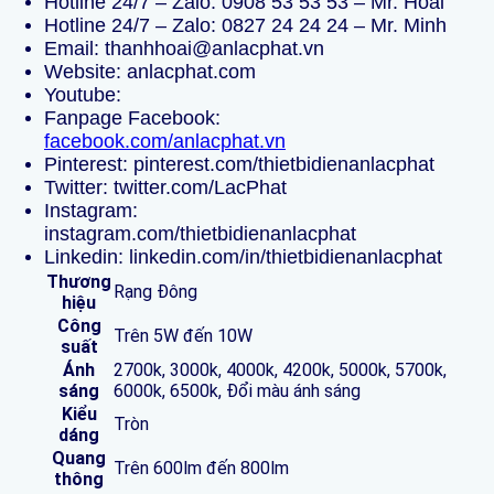
Hotline 24/7 – Zalo:
0908 53 53 53
– Mr. Hoài
Hotline 24/7 – Zalo:
0827 24 24 24
– Mr. Minh
Email:
thanhhoai@anlacphat.vn
Website:
anlacphat.com
Youtube:
Fanpage Facebook:
facebook.com/anlacphat.vn
Pinterest:
pinterest.com/thietbidienanlacphat
Twitter:
twitter.com/LacPhat
Instagram:
instagram.com/thietbidienanlacphat
Linkedin:
linkedin.com/in/thietbidienanlacphat
Thương
Rạng Đông
hiệu
Công
Trên 5W đến 10W
suất
Ánh
2700k, 3000k, 4000k, 4200k, 5000k, 5700k,
sáng
6000k, 6500k, Đổi màu ánh sáng
Kiểu
Tròn
dáng
Quang
Trên 600lm đến 800lm
thông