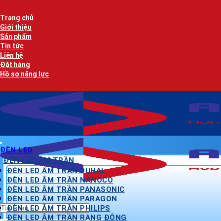
Bỏ
qua
Trang chủ
nội
Giới thiệu
dung
Sản phẩm
Tin tức
Liên hệ
Đặt hàng
Hồ sơ năng lực
ĐÈN LED
ĐÈN LED ÂM TRẦN
ĐÈN LED ÂM TRẦN DUHAL
ĐÈN LED ÂM TRẦN NANOCO
ĐÈN LED ÂM TRẦN PANASONIC
ĐÈN LED ÂM TRẦN PARAGON
Tìm
ĐÈN LED ÂM TRẦN PHILIPS
kiếm:
ĐÈN LED ÂM TRẦN RẠNG ĐÔNG