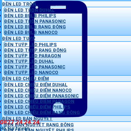
ĐÈN LED TRÒN
ĐÈN LED TRÒN DUHAL
ĐÈN LED BULB PHILIPS
ĐÈN LED TRÒN PANASONIC
ĐÈN LED BULB RẠNG ĐÔNG
ĐÈN LED BULB NANOCO
ĐÈN LED TUÝP
ĐÈN TUÝP LED PHILIPS
ĐÈN LED TUÝP RẠNG ĐÔNG
ĐÈN TUÝP LED PARAGON
ĐÈN TUÝP LED DUHAL
ĐÈN TUÝP LED PANASONIC
ĐÈN TUÝP LED NANOCO
ĐÈN LED CHIẾU ĐIỂM
ĐÈN LED CHIẾU ĐIỂM DUHAL
ĐÈN LED CHIẾU ĐIỂM NANOCO
ĐÈN LED CHIẾU ĐIỂM PANASONIC
ĐÈN LED CHIẾU ĐIỂM PARAGON
ĐÈN LED CHIẾU ĐIỂM PHILIPS
ĐÈN LED CHIẾU ĐIỂM RẠNG ĐÔNG
ĐÈN LED BÁN NGUYỆT
0827 24 24 24
ĐÈN BÁN NGUYỆT RẠNG ĐÔNG
Hỗ trợ tư vấn
ĐÈN LED BÁN NGUYỆT PHILIPS