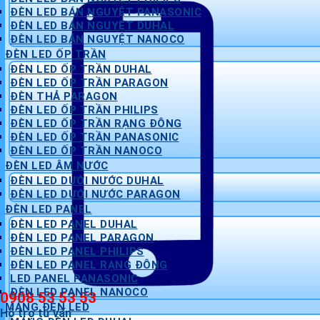
ĐÈN LED BÁN NGUYỆT PANASONIC
ĐÈN LED BÁN NGUYỆT DUHAL
ĐÈN LED BÁN NGUYỆT NANOCO
ĐÈN LED ỐP TRẦN
ĐÈN LED ỐP TRẦN DUHAL
ĐÈN LED ỐP TRẦN PARAGON
ĐÈN THẢ PARAGON
ĐÈN LED ỐP TRẦN PHILIPS
ĐÈN LED ỐP TRẦN RẠNG ĐÔNG
ĐÈN LED ỐP TRẦN PANASONIC
ĐÈN LED ỐP TRẦN NANOCO
ĐÈN LED ÂM NƯỚC
ĐÈN LED DƯỚI NƯỚC DUHAL
ĐÈN LED DƯỚI NƯỚC PARAGON
ĐÈN LED PANEL
ĐÈN LED PANEL DUHAL
ĐÈN LED PANEL PARAGON
ĐÈN LED PANEL PHILIPS
ĐÈN LED PANEL RẠNG ĐÔNG
LED PANEL PANASONIC
ĐÈN LED PANEL NANOCO
0908 53 53 53
MÁNG ĐÈN LED
Hỗ trợ tư vấn