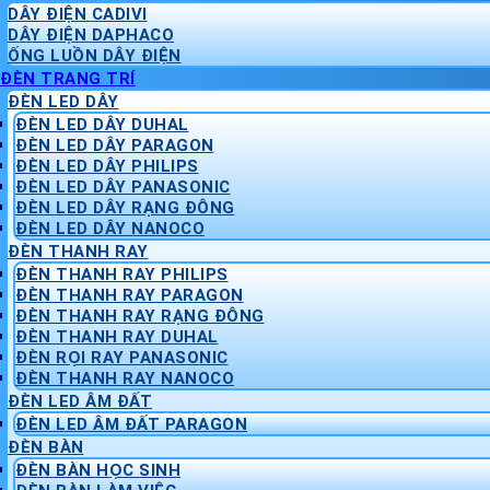
DÂY ĐIỆN CADIVI
DÂY ĐIỆN DAPHACO
ỐNG LUỒN DÂY ĐIỆN
ĐÈN TRANG TRÍ
ĐÈN LED DÂY
ĐÈN LED DÂY DUHAL
ĐÈN LED DÂY PARAGON
ĐÈN LED DÂY PHILIPS
ĐÈN LED DÂY PANASONIC
ĐÈN LED DÂY RẠNG ĐÔNG
ĐÈN LED DÂY NANOCO
ĐÈN THANH RAY
ĐÈN THANH RAY PHILIPS
ĐÈN THANH RAY PARAGON
ĐÈN THANH RAY RẠNG ĐÔNG
ĐÈN THANH RAY DUHAL
ĐÈN RỌI RAY PANASONIC
ĐÈN THANH RAY NANOCO
ĐÈN LED ÂM ĐẤT
ĐÈN LED ÂM ĐẤT PARAGON
ĐÈN BÀN
ĐÈN BÀN HỌC SINH