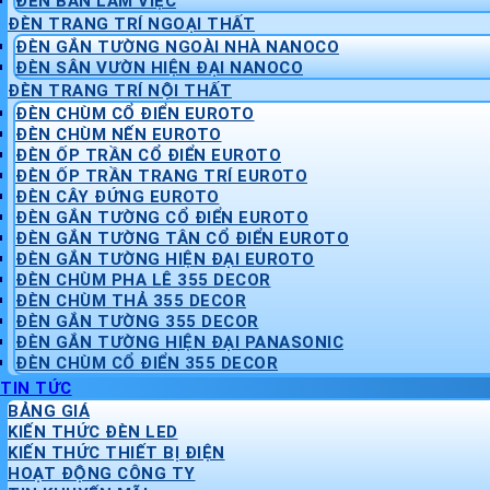
ĐÈN BÀN LÀM VIỆC
ĐÈN TRANG TRÍ NGOẠI THẤT
ĐÈN GẮN TƯỜNG NGOÀI NHÀ NANOCO
ĐÈN SÂN VƯỜN HIỆN ĐẠI NANOCO
ĐÈN TRANG TRÍ NỘI THẤT
ĐÈN CHÙM CỔ ĐIỂN EUROTO
ĐÈN CHÙM NẾN EUROTO
ĐÈN ỐP TRẦN CỔ ĐIỂN EUROTO
ĐÈN ỐP TRẦN TRANG TRÍ EUROTO
ĐÈN CÂY ĐỨNG EUROTO
ĐÈN GẮN TƯỜNG CỔ ĐIỂN EUROTO
ĐÈN GẮN TƯỜNG TÂN CỔ ĐIỂN EUROTO
ĐÈN GẮN TƯỜNG HIỆN ĐẠI EUROTO
ĐÈN CHÙM PHA LÊ 355 DECOR
ĐÈN CHÙM THẢ 355 DECOR
ĐÈN GẮN TƯỜNG 355 DECOR
ĐÈN GẮN TƯỜNG HIỆN ĐẠI PANASONIC
ĐÈN CHÙM CỔ ĐIỂN 355 DECOR
TIN TỨC
BẢNG GIÁ
KIẾN THỨC ĐÈN LED
KIẾN THỨC THIẾT BỊ ĐIỆN
HOẠT ĐỘNG CÔNG TY