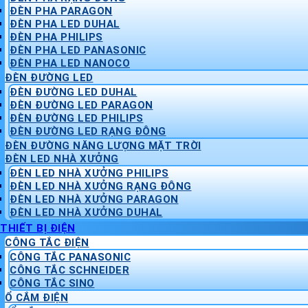
ĐÈN PHA PARAGON
ĐÈN PHA LED DUHAL
ĐÈN PHA PHILIPS
ĐÈN PHA LED PANASONIC
ĐÈN PHA LED NANOCO
ĐÈN ĐƯỜNG LED
ĐÈN ĐƯỜNG LED DUHAL
ĐÈN ĐƯỜNG LED PARAGON
ĐÈN ĐƯỜNG LED PHILIPS
ĐÈN ĐƯỜNG LED RẠNG ĐÔNG
ĐÈN ĐƯỜNG NĂNG LƯỢNG MẶT TRỜI
ĐÈN LED NHÀ XƯỞNG
ĐÈN LED NHÀ XƯỞNG PHILIPS
ĐÈN LED NHÀ XƯỞNG RẠNG ĐÔNG
ĐÈN LED NHÀ XƯỞNG PARAGON
ĐÈN LED NHÀ XƯỞNG DUHAL
THIẾT BỊ ĐIỆN
CÔNG TẮC ĐIỆN
CÔNG TẮC PANASONIC
CÔNG TẮC SCHNEIDER
CÔNG TẮC SINO
Ổ CẮM ĐIỆN