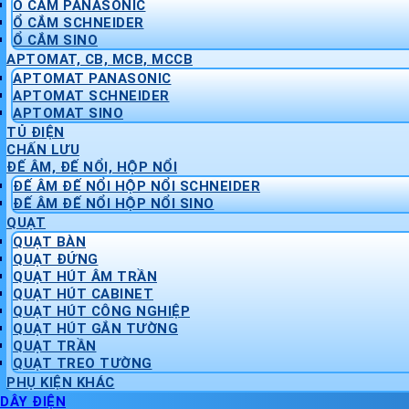
Ổ CẮM PANASONIC
Ổ CẮM SCHNEIDER
Ổ CẮM SINO
APTOMAT, CB, MCB, MCCB
APTOMAT PANASONIC
APTOMAT SCHNEIDER
APTOMAT SINO
TỦ ĐIỆN
CHẤN LƯU
ĐẾ ÂM, ĐẾ NỔI, HỘP NỔI
ĐẾ ÂM ĐẾ NỔI HỘP NỔI SCHNEIDER
ĐẾ ÂM ĐẾ NỔI HỘP NỔI SINO
QUẠT
QUẠT BÀN
QUẠT ĐỨNG
QUẠT HÚT ÂM TRẦN
QUẠT HÚT CABINET
QUẠT HÚT CÔNG NGHIỆP
QUẠT HÚT GẮN TƯỜNG
QUẠT TRẦN
QUẠT TREO TƯỜNG
PHỤ KIỆN KHÁC
DÂY ĐIỆN