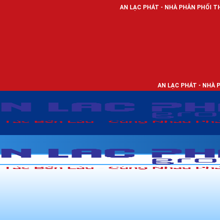
AN LẠC PHÁT - NHÀ PHÂN PHỐI THIẾT BỊ ĐIỆN
AN LẠC PHÁT - NHÀ PHÂN PHỐI TH