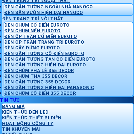
ĐÈN TRANG TRÍ NGOẠI THẤT
ĐÈN GẮN TƯỜNG NGOÀI NHÀ NANOCO
ĐÈN SÂN VƯỜN HIỆN ĐẠI NANOCO
ĐÈN TRANG TRÍ NỘI THẤT
ĐÈN CHÙM CỔ ĐIỂN EUROTO
ĐÈN CHÙM NẾN EUROTO
ĐÈN ỐP TRẦN CỔ ĐIỂN EUROTO
ĐÈN ỐP TRẦN TRANG TRÍ EUROTO
ĐÈN CÂY ĐỨNG EUROTO
ĐÈN GẮN TƯỜNG CỔ ĐIỂN EUROTO
ĐÈN GẮN TƯỜNG TÂN CỔ ĐIỂN EUROTO
ĐÈN GẮN TƯỜNG HIỆN ĐẠI EUROTO
ĐÈN CHÙM PHA LÊ 355 DECOR
ĐÈN CHÙM THẢ 355 DECOR
ĐÈN GẮN TƯỜNG 355 DECOR
ĐÈN GẮN TƯỜNG HIỆN ĐẠI PANASONIC
ĐÈN CHÙM CỔ ĐIỂN 355 DECOR
TIN TỨC
BẢNG GIÁ
KIẾN THỨC ĐÈN LED
KIẾN THỨC THIẾT BỊ ĐIỆN
HOẠT ĐỘNG CÔNG TY
TIN KHUYẾN MÃI