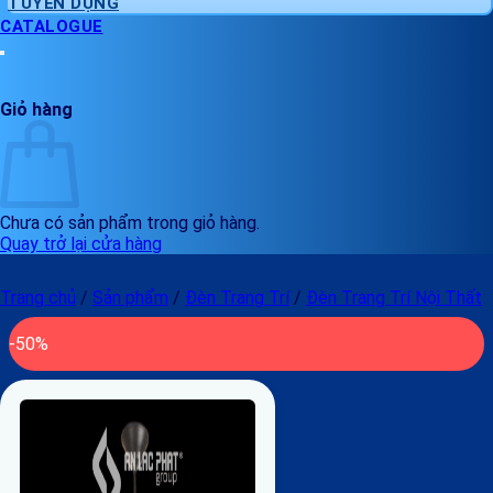
TUYỂN DỤNG
CATALOGUE
Giỏ hàng
Chưa có sản phẩm trong giỏ hàng.
Quay trở lại cửa hàng
Trang chủ
/
Sản phẩm
/
Đèn Trang Trí
/
Đèn Trang Trí Nội Thất
-50%