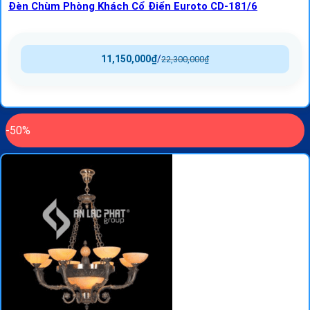
Đèn Chùm Phòng Khách Cổ Điển Euroto CD-181/6
11,150,000
₫
/
22,300,000
₫
-50%