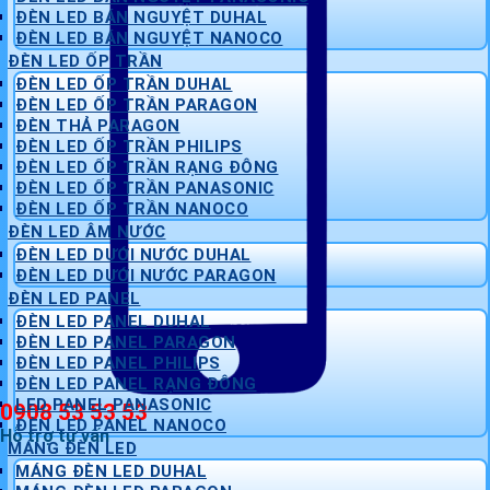
ĐÈN LED BÁN NGUYỆT DUHAL
ĐÈN LED BÁN NGUYỆT NANOCO
ĐÈN LED ỐP TRẦN
ĐÈN LED ỐP TRẦN DUHAL
ĐÈN LED ỐP TRẦN PARAGON
ĐÈN THẢ PARAGON
ĐÈN LED ỐP TRẦN PHILIPS
ĐÈN LED ỐP TRẦN RẠNG ĐÔNG
ĐÈN LED ỐP TRẦN PANASONIC
ĐÈN LED ỐP TRẦN NANOCO
ĐÈN LED ÂM NƯỚC
ĐÈN LED DƯỚI NƯỚC DUHAL
ĐÈN LED DƯỚI NƯỚC PARAGON
ĐÈN LED PANEL
ĐÈN LED PANEL DUHAL
ĐÈN LED PANEL PARAGON
ĐÈN LED PANEL PHILIPS
ĐÈN LED PANEL RẠNG ĐÔNG
LED PANEL PANASONIC
0908 53 53 53
ĐÈN LED PANEL NANOCO
Hỗ trợ tư vấn
MÁNG ĐÈN LED
MÁNG ĐÈN LED DUHAL