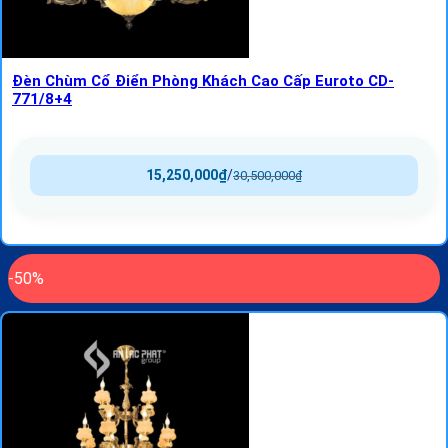
Đèn Chùm Cổ Điển Phòng Khách Cao Cấp Euroto CD-
771/8+4
15,250,000
₫
/
30,500,000
₫
-50%