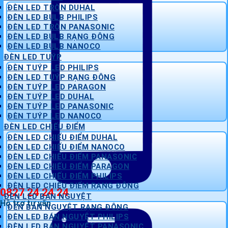
ĐÈN LED TRÒN DUHAL
ĐÈN LED BULB PHILIPS
ĐÈN LED TRÒN PANASONIC
ĐÈN LED BULB RẠNG ĐÔNG
ĐÈN LED BULB NANOCO
ĐÈN LED TUÝP
ĐÈN TUÝP LED PHILIPS
ĐÈN LED TUÝP RẠNG ĐÔNG
ĐÈN TUÝP LED PARAGON
ĐÈN TUÝP LED DUHAL
ĐÈN TUÝP LED PANASONIC
ĐÈN TUÝP LED NANOCO
ĐÈN LED CHIẾU ĐIỂM
ĐÈN LED CHIẾU ĐIỂM DUHAL
ĐÈN LED CHIẾU ĐIỂM NANOCO
ĐÈN LED CHIẾU ĐIỂM PANASONIC
ĐÈN LED CHIẾU ĐIỂM PARAGON
ĐÈN LED CHIẾU ĐIỂM PHILIPS
ĐÈN LED CHIẾU ĐIỂM RẠNG ĐÔNG
0827 24 24 24
ĐÈN LED BÁN NGUYỆT
Hỗ trợ tư vấn
ĐÈN BÁN NGUYỆT RẠNG ĐÔNG
ĐÈN LED BÁN NGUYỆT PHILIPS
ĐÈN LED BÁN NGUYỆT PANASONIC