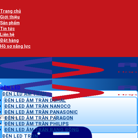
Bỏ
AN LẠC PHÁT - 
qua
Trang chủ
nội
Giới thiệu
dung
Sản phẩm
Tin tức
Liên hệ
Đặt hàng
Hồ sơ năng lực
AN LẠC PHÁT - 
ĐÈN LED
ĐÈN LED ÂM TRẦN
ĐÈN LED ÂM TRẦN DUHAL
ĐÈN LED ÂM TRẦN NANOCO
ĐÈN LED ÂM TRẦN PANASONIC
Tìm
ĐÈN LED ÂM TRẦN PARAGON
kiếm:
ĐÈN LED ÂM TRẦN PHILIPS
ĐÈN LED ÂM TRẦN RẠNG ĐÔNG
ĐÈN LED TRÒN