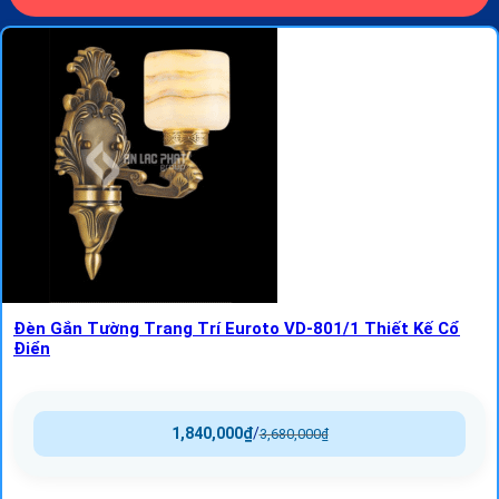
Đèn Gắn Tường Trang Trí Euroto VD-801/1 Thiết Kế Cổ
Điển
1,840,000
₫
/
3,680,000
₫