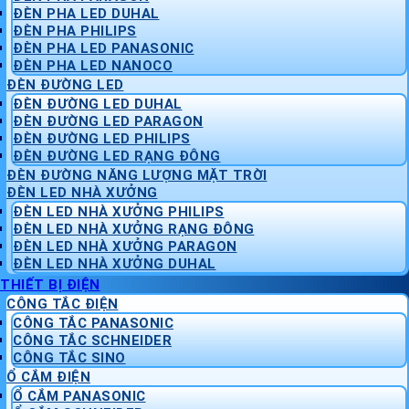
ĐÈN PHA LED DUHAL
ĐÈN PHA PHILIPS
ĐÈN PHA LED PANASONIC
ĐÈN PHA LED NANOCO
ĐÈN ĐƯỜNG LED
ĐÈN ĐƯỜNG LED DUHAL
ĐÈN ĐƯỜNG LED PARAGON
ĐÈN ĐƯỜNG LED PHILIPS
ĐÈN ĐƯỜNG LED RẠNG ĐÔNG
ĐÈN ĐƯỜNG NĂNG LƯỢNG MẶT TRỜI
ĐÈN LED NHÀ XƯỞNG
ĐÈN LED NHÀ XƯỞNG PHILIPS
ĐÈN LED NHÀ XƯỞNG RẠNG ĐÔNG
ĐÈN LED NHÀ XƯỞNG PARAGON
ĐÈN LED NHÀ XƯỞNG DUHAL
THIẾT BỊ ĐIỆN
CÔNG TẮC ĐIỆN
CÔNG TẮC PANASONIC
CÔNG TẮC SCHNEIDER
CÔNG TẮC SINO
Ổ CẮM ĐIỆN
Ổ CẮM PANASONIC