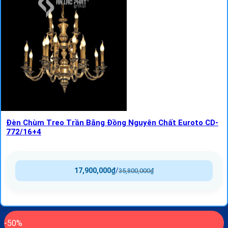
Đèn Chùm Treo Trần Bằng Đồng Nguyên Chất Euroto CD-
772/16+4
17,900,000
₫
/
35,800,000
₫
-50%