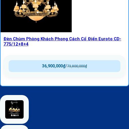
Đèn Chùm Phòng Khách Phong Cách Cổ Điển Euroto CD-
775/12+8+4
36,900,000
₫
/
73,800,000
₫