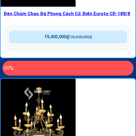
Đèn Chùm Chao Đá Phong Cách Cổ Điển Euroto CD-188/8
19,400,000
₫
/
38,800,000
₫
-50%