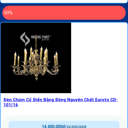
-50%
Đèn Chùm Cổ Điển Bằng Đồng Nguyên Chất Euroto CD-
101/16
14,400,000
₫
/
28,800,000
₫