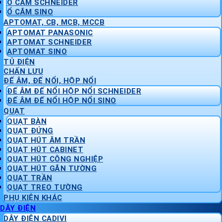
Ổ CẮM SCHNEIDER
Ổ CẮM SINO
APTOMAT, CB, MCB, MCCB
APTOMAT PANASONIC
APTOMAT SCHNEIDER
APTOMAT SINO
TỦ ĐIỆN
CHẤN LƯU
ĐẾ ÂM, ĐẾ NỔI, HỘP NỔI
ĐẾ ÂM ĐẾ NỔI HỘP NỔI SCHNEIDER
ĐẾ ÂM ĐẾ NỔI HỘP NỔI SINO
QUẠT
QUẠT BÀN
QUẠT ĐỨNG
QUẠT HÚT ÂM TRẦN
QUẠT HÚT CABINET
QUẠT HÚT CÔNG NGHIỆP
QUẠT HÚT GẮN TƯỜNG
QUẠT TRẦN
QUẠT TREO TƯỜNG
PHỤ KIỆN KHÁC
DÂY ĐIỆN
DÂY ĐIỆN CADIVI