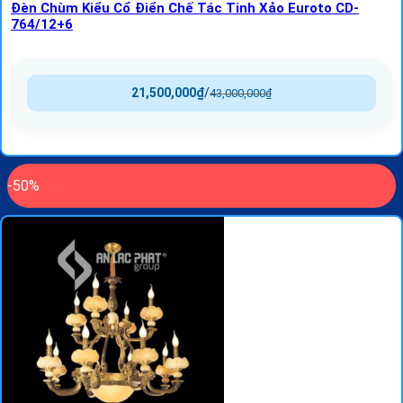
Đèn Chùm Kiểu Cổ Điển Chế Tác Tinh Xảo Euroto CD-
764/12+6
21,500,000
₫
/
43,000,000
₫
-50%