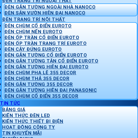
ĐÈN TRANG TRÍ NGOẠI THẤT
ĐÈN GẮN TƯỜNG NGOÀI NHÀ NANOCO
ĐÈN SÂN VƯỜN HIỆN ĐẠI NANOCO
ĐÈN TRANG TRÍ NỘI THẤT
ĐÈN CHÙM CỔ ĐIỂN EUROTO
ĐÈN CHÙM NẾN EUROTO
ĐÈN ỐP TRẦN CỔ ĐIỂN EUROTO
ĐÈN ỐP TRẦN TRANG TRÍ EUROTO
ĐÈN CÂY ĐỨNG EUROTO
ĐÈN GẮN TƯỜNG CỔ ĐIỂN EUROTO
ĐÈN GẮN TƯỜNG TÂN CỔ ĐIỂN EUROTO
ĐÈN GẮN TƯỜNG HIỆN ĐẠI EUROTO
ĐÈN CHÙM PHA LÊ 355 DECOR
ĐÈN CHÙM THẢ 355 DECOR
ĐÈN GẮN TƯỜNG 355 DECOR
ĐÈN GẮN TƯỜNG HIỆN ĐẠI PANASONIC
ĐÈN CHÙM CỔ ĐIỂN 355 DECOR
TIN TỨC
BẢNG GIÁ
KIẾN THỨC ĐÈN LED
KIẾN THỨC THIẾT BỊ ĐIỆN
HOẠT ĐỘNG CÔNG TY
TIN KHUYẾN MÃI