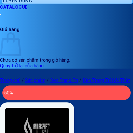
TUYỂN DỤNG
CATALOGUE
Giỏ hàng
Chưa có sản phẩm trong giỏ hàng.
Quay trở lại cửa hàng
Trang chủ
/
Sản phẩm
/
Đèn Trang Trí
/
Đèn Trang Trí Nội Thất
-50%