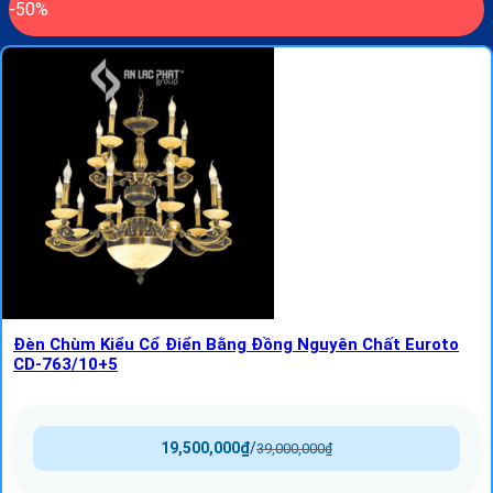
-50%
Đèn Chùm Kiểu Cổ Điển Bằng Đồng Nguyên Chất Euroto
CD-763/10+5
19,500,000
₫
/
39,000,000
₫