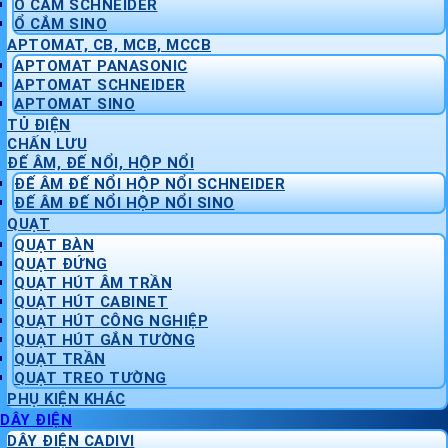
Ổ CẮM SCHNEIDER
Ổ CẮM SINO
APTOMAT, CB, MCB, MCCB
APTOMAT PANASONIC
APTOMAT SCHNEIDER
APTOMAT SINO
TỦ ĐIỆN
CHẤN LƯU
ĐẾ ÂM, ĐẾ NỔI, HỘP NỔI
ĐẾ ÂM ĐẾ NỔI HỘP NỔI SCHNEIDER
ĐẾ ÂM ĐẾ NỔI HỘP NỔI SINO
QUẠT
QUẠT BÀN
QUẠT ĐỨNG
QUẠT HÚT ÂM TRẦN
QUẠT HÚT CABINET
QUẠT HÚT CÔNG NGHIỆP
QUẠT HÚT GẮN TƯỜNG
QUẠT TRẦN
QUẠT TREO TƯỜNG
PHỤ KIỆN KHÁC
DÂY ĐIỆN
DÂY ĐIỆN CADIVI