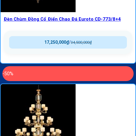
Đèn Chùm Đồng Cổ Điển Chao Đá Euroto CD-773/8+4
17,250,000
₫
/
34,500,000
₫
-50%