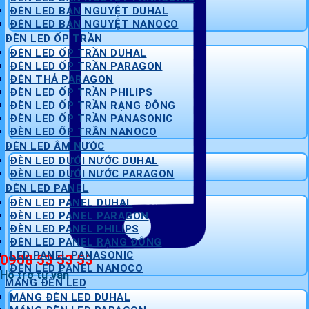
ĐÈN LED BÁN NGUYỆT DUHAL
ĐÈN LED BÁN NGUYỆT NANOCO
ĐÈN LED ỐP TRẦN
ĐÈN LED ỐP TRẦN DUHAL
ĐÈN LED ỐP TRẦN PARAGON
ĐÈN THẢ PARAGON
ĐÈN LED ỐP TRẦN PHILIPS
ĐÈN LED ỐP TRẦN RẠNG ĐÔNG
ĐÈN LED ỐP TRẦN PANASONIC
ĐÈN LED ỐP TRẦN NANOCO
ĐÈN LED ÂM NƯỚC
ĐÈN LED DƯỚI NƯỚC DUHAL
ĐÈN LED DƯỚI NƯỚC PARAGON
ĐÈN LED PANEL
ĐÈN LED PANEL DUHAL
ĐÈN LED PANEL PARAGON
ĐÈN LED PANEL PHILIPS
ĐÈN LED PANEL RẠNG ĐÔNG
LED PANEL PANASONIC
0908 53 53 53
ĐÈN LED PANEL NANOCO
Hỗ trợ tư vấn
MÁNG ĐÈN LED
MÁNG ĐÈN LED DUHAL