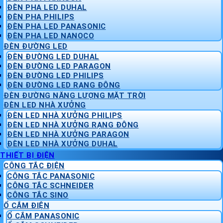
ĐÈN PHA LED DUHAL
ĐÈN PHA PHILIPS
ĐÈN PHA LED PANASONIC
ĐÈN PHA LED NANOCO
ĐÈN ĐƯỜNG LED
ĐÈN ĐƯỜNG LED DUHAL
ĐÈN ĐƯỜNG LED PARAGON
ĐÈN ĐƯỜNG LED PHILIPS
ĐÈN ĐƯỜNG LED RẠNG ĐÔNG
ĐÈN ĐƯỜNG NĂNG LƯỢNG MẶT TRỜI
ĐÈN LED NHÀ XƯỞNG
ĐÈN LED NHÀ XƯỞNG PHILIPS
ĐÈN LED NHÀ XƯỞNG RẠNG ĐÔNG
ĐÈN LED NHÀ XƯỞNG PARAGON
ĐÈN LED NHÀ XƯỞNG DUHAL
THIẾT BỊ ĐIỆN
CÔNG TẮC ĐIỆN
CÔNG TẮC PANASONIC
CÔNG TẮC SCHNEIDER
CÔNG TẮC SINO
Ổ CẮM ĐIỆN
Ổ CẮM PANASONIC