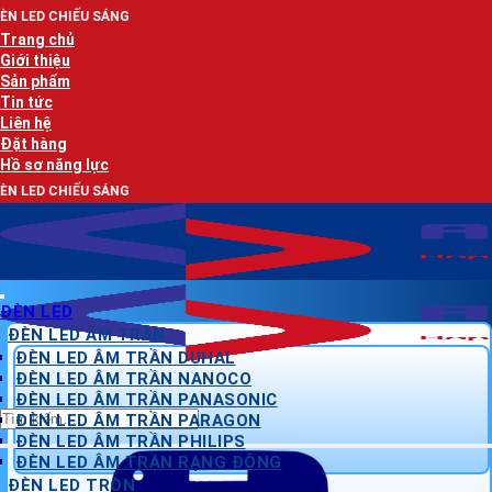
Bỏ
NG
qua
Trang chủ
nội
Giới thiệu
dung
Sản phẩm
Tin tức
Liên hệ
Đặt hàng
Hồ sơ năng lực
NG
ĐÈN LED
ĐÈN LED ÂM TRẦN
ĐÈN LED ÂM TRẦN DUHAL
ĐÈN LED ÂM TRẦN NANOCO
ĐÈN LED ÂM TRẦN PANASONIC
Tìm
ĐÈN LED ÂM TRẦN PARAGON
kiếm:
ĐÈN LED ÂM TRẦN PHILIPS
ĐÈN LED ÂM TRẦN RẠNG ĐÔNG
ĐÈN LED TRÒN