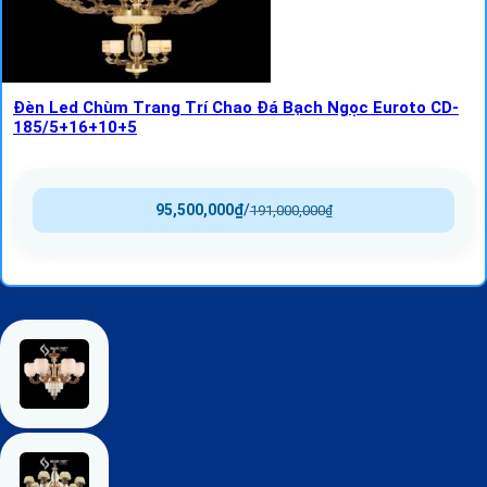
Đèn Led Chùm Trang Trí Chao Đá Bạch Ngọc Euroto CD-
185/5+16+10+5
95,500,000
₫
/
191,000,000
₫