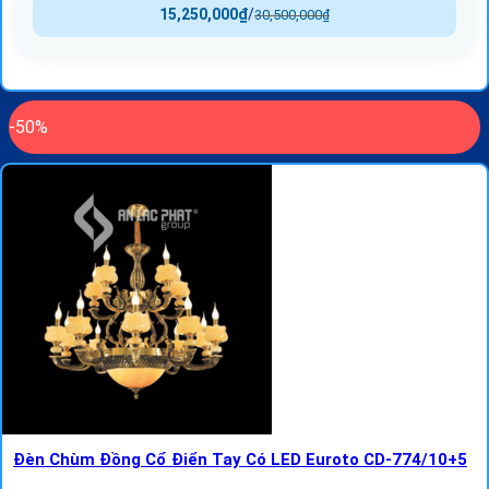
15,250,000
₫
/
30,500,000
₫
-50%
Đèn Chùm Đồng Cổ Điển Tay Có LED Euroto CD-774/10+5