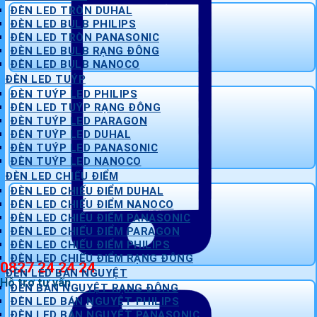
ĐÈN LED TRÒN DUHAL
ĐÈN LED BULB PHILIPS
ĐÈN LED TRÒN PANASONIC
ĐÈN LED BULB RẠNG ĐÔNG
ĐÈN LED BULB NANOCO
ĐÈN LED TUÝP
ĐÈN TUÝP LED PHILIPS
ĐÈN LED TUÝP RẠNG ĐÔNG
ĐÈN TUÝP LED PARAGON
ĐÈN TUÝP LED DUHAL
ĐÈN TUÝP LED PANASONIC
ĐÈN TUÝP LED NANOCO
ĐÈN LED CHIẾU ĐIỂM
ĐÈN LED CHIẾU ĐIỂM DUHAL
ĐÈN LED CHIẾU ĐIỂM NANOCO
ĐÈN LED CHIẾU ĐIỂM PANASONIC
ĐÈN LED CHIẾU ĐIỂM PARAGON
ĐÈN LED CHIẾU ĐIỂM PHILIPS
ĐÈN LED CHIẾU ĐIỂM RẠNG ĐÔNG
0827 24 24 24
ĐÈN LED BÁN NGUYỆT
Hỗ trợ tư vấn
ĐÈN BÁN NGUYỆT RẠNG ĐÔNG
ĐÈN LED BÁN NGUYỆT PHILIPS
ĐÈN LED BÁN NGUYỆT PANASONIC