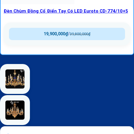
Đèn Chùm Đồng Cổ Điển Tay Có LED Euroto CD-774/10+5
19,900,000
₫
/
39,800,000
₫