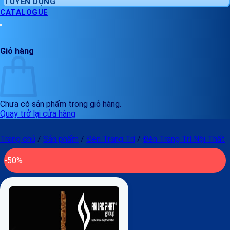
TUYỂN DỤNG
CATALOGUE
Giỏ hàng
Chưa có sản phẩm trong giỏ hàng.
Quay trở lại cửa hàng
Trang chủ
/
Sản phẩm
/
Đèn Trang Trí
/
Đèn Trang Trí Nội Thất
-50%