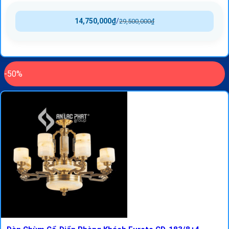
14,750,000
₫
/
29,500,000
₫
-50%