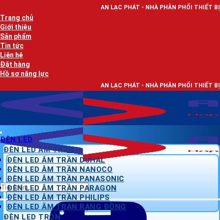
Bỏ
AN LẠC PHÁT - NHÀ PHÂN PHỐI THIẾT BỊ ĐIỆN, DÂY ĐIỆN 
qua
Trang chủ
nội
Giới thiệu
dung
Sản phẩm
Tin tức
Liên hệ
Đặt hàng
Hồ sơ năng lực
AN LẠC PHÁT - NHÀ PHÂN PHỐI THIẾT BỊ ĐIỆN, DÂY ĐIỆN 
ĐÈN LED
ĐÈN LED ÂM TRẦN
ĐÈN LED ÂM TRẦN DUHAL
ĐÈN LED ÂM TRẦN NANOCO
ĐÈN LED ÂM TRẦN PANASONIC
Tìm
ĐÈN LED ÂM TRẦN PARAGON
kiếm:
ĐÈN LED ÂM TRẦN PHILIPS
ĐÈN LED ÂM TRẦN RẠNG ĐÔNG
ĐÈN LED TRÒN