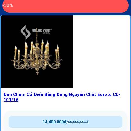
-50%
Đèn Chùm Cổ Điển Bằng Đồng Nguyên Chất Euroto CD-
101/16
14,400,000
₫
/
28,800,000
₫