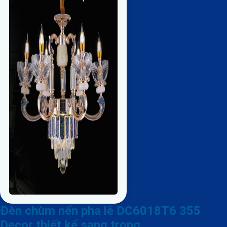
Đèn chùm nến pha lê DC6018T6 355
Decor thiết kế sang trọng