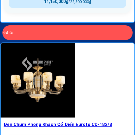
11,150,000
₫
/
22,300,000
₫
-50%
Đèn Chùm Phòng Khách Cổ Điển Euroto CD-182/8