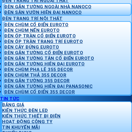
ĐÈN TRANG TRÍ NGOẠI THẤT
ĐÈN GẮN TƯỜNG NGOÀI NHÀ NANOCO
ĐÈN SÂN VƯỜN HIỆN ĐẠI NANOCO
ĐÈN TRANG TRÍ NỘI THẤT
ĐÈN CHÙM CỔ ĐIỂN EUROTO
ĐÈN CHÙM NẾN EUROTO
ĐÈN ỐP TRẦN CỔ ĐIỂN EUROTO
ĐÈN ỐP TRẦN TRANG TRÍ EUROTO
ĐÈN CÂY ĐỨNG EUROTO
ĐÈN GẮN TƯỜNG CỔ ĐIỂN EUROTO
ĐÈN GẮN TƯỜNG TÂN CỔ ĐIỂN EUROTO
ĐÈN GẮN TƯỜNG HIỆN ĐẠI EUROTO
ĐÈN CHÙM PHA LÊ 355 DECOR
ĐÈN CHÙM THẢ 355 DECOR
ĐÈN GẮN TƯỜNG 355 DECOR
ĐÈN GẮN TƯỜNG HIỆN ĐẠI PANASONIC
ĐÈN CHÙM CỔ ĐIỂN 355 DECOR
TIN TỨC
BẢNG GIÁ
KIẾN THỨC ĐÈN LED
KIẾN THỨC THIẾT BỊ ĐIỆN
HOẠT ĐỘNG CÔNG TY
TIN KHUYẾN MÃI