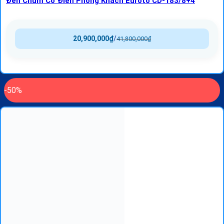
Đèn Chùm Cổ Điển Phòng Khách Euroto CD-183/8+4
20,900,000
₫
/
41,800,000
₫
-50%