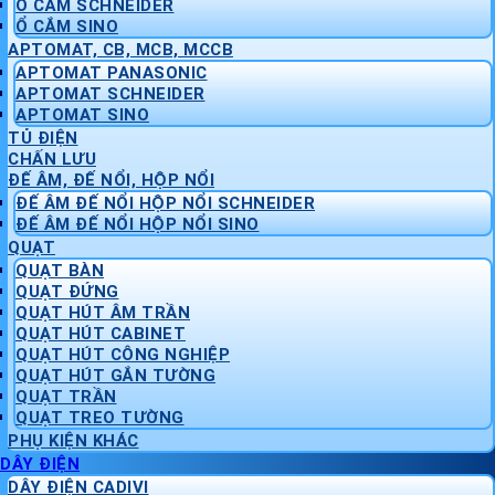
Ổ CẮM SCHNEIDER
Ổ CẮM SINO
APTOMAT, CB, MCB, MCCB
APTOMAT PANASONIC
APTOMAT SCHNEIDER
APTOMAT SINO
TỦ ĐIỆN
CHẤN LƯU
ĐẾ ÂM, ĐẾ NỔI, HỘP NỔI
ĐẾ ÂM ĐẾ NỔI HỘP NỔI SCHNEIDER
ĐẾ ÂM ĐẾ NỔI HỘP NỔI SINO
QUẠT
QUẠT BÀN
QUẠT ĐỨNG
QUẠT HÚT ÂM TRẦN
QUẠT HÚT CABINET
QUẠT HÚT CÔNG NGHIỆP
QUẠT HÚT GẮN TƯỜNG
QUẠT TRẦN
QUẠT TREO TƯỜNG
PHỤ KIỆN KHÁC
DÂY ĐIỆN
DÂY ĐIỆN CADIVI