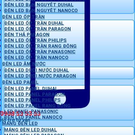
ĐÈN LED BÁN NGUYỆT DUHAL
ĐÈN LED BÁN NGUYỆT NANOCO
ĐÈN LED ỐP TRẦN
ĐÈN LED ỐP TRẦN DUHAL
ĐÈN LED ỐP TRẦN PARAGON
ĐÈN THẢ PARAGON
ĐÈN LED ỐP TRẦN PHILIPS
ĐÈN LED ỐP TRẦN RẠNG ĐÔNG
ĐÈN LED ỐP TRẦN PANASONIC
ĐÈN LED ỐP TRẦN NANOCO
ĐÈN LED ÂM NƯỚC
ĐÈN LED DƯỚI NƯỚC DUHAL
ĐÈN LED DƯỚI NƯỚC PARAGON
ĐÈN LED PANEL
ĐÈN LED PANEL DUHAL
ĐÈN LED PANEL PARAGON
ĐÈN LED PANEL PHILIPS
ĐÈN LED PANEL RẠNG ĐÔNG
LED PANEL PANASONIC
0908 53 53 53
ĐÈN LED PANEL NANOCO
Hỗ trợ tư vấn
MÁNG ĐÈN LED
MÁNG ĐÈN LED DUHAL