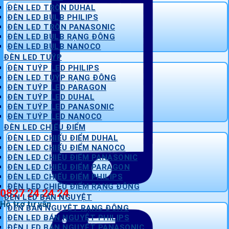
ĐÈN LED TRÒN DUHAL
ĐÈN LED BULB PHILIPS
ĐÈN LED TRÒN PANASONIC
ĐÈN LED BULB RẠNG ĐÔNG
ĐÈN LED BULB NANOCO
ĐÈN LED TUÝP
ĐÈN TUÝP LED PHILIPS
ĐÈN LED TUÝP RẠNG ĐÔNG
ĐÈN TUÝP LED PARAGON
ĐÈN TUÝP LED DUHAL
ĐÈN TUÝP LED PANASONIC
ĐÈN TUÝP LED NANOCO
ĐÈN LED CHIẾU ĐIỂM
ĐÈN LED CHIẾU ĐIỂM DUHAL
ĐÈN LED CHIẾU ĐIỂM NANOCO
ĐÈN LED CHIẾU ĐIỂM PANASONIC
ĐÈN LED CHIẾU ĐIỂM PARAGON
ĐÈN LED CHIẾU ĐIỂM PHILIPS
ĐÈN LED CHIẾU ĐIỂM RẠNG ĐÔNG
0827 24 24 24
ĐÈN LED BÁN NGUYỆT
Hỗ trợ tư vấn
ĐÈN BÁN NGUYỆT RẠNG ĐÔNG
ĐÈN LED BÁN NGUYỆT PHILIPS
ĐÈN LED BÁN NGUYỆT PANASONIC