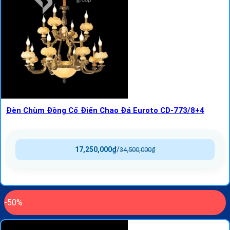
Đèn Chùm Đồng Cổ Điển Chao Đá Euroto CD-773/8+4
17,250,000
₫
/
34,500,000
₫
-50%