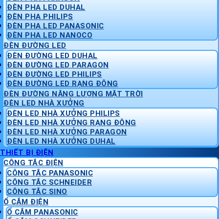
ĐÈN PHA LED DUHAL
ĐÈN PHA PHILIPS
ĐÈN PHA LED PANASONIC
ĐÈN PHA LED NANOCO
ĐÈN ĐƯỜNG LED
ĐÈN ĐƯỜNG LED DUHAL
ĐÈN ĐƯỜNG LED PARAGON
ĐÈN ĐƯỜNG LED PHILIPS
ĐÈN ĐƯỜNG LED RẠNG ĐÔNG
ĐÈN ĐƯỜNG NĂNG LƯỢNG MẶT TRỜI
ĐÈN LED NHÀ XƯỞNG
ĐÈN LED NHÀ XƯỞNG PHILIPS
ĐÈN LED NHÀ XƯỞNG RẠNG ĐÔNG
ĐÈN LED NHÀ XƯỞNG PARAGON
ĐÈN LED NHÀ XƯỞNG DUHAL
THIẾT BỊ ĐIỆN
CÔNG TẮC ĐIỆN
CÔNG TẮC PANASONIC
CÔNG TẮC SCHNEIDER
CÔNG TẮC SINO
Ổ CẮM ĐIỆN
Ổ CẮM PANASONIC