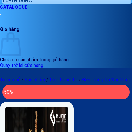
TUYỂN DỤNG
CATALOGUE
Giỏ hàng
Chưa có sản phẩm trong giỏ hàng.
Quay trở lại cửa hàng
Trang chủ
/
Sản phẩm
/
Đèn Trang Trí
/
Đèn Trang Trí Nội Thất
-50%