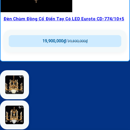
Đèn Chùm Đồng Cổ Điển Tay Có LED Euroto CD-774/10+5
19,900,000
₫
/
39,800,000
₫