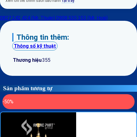
Xem chi tiết chính sách bảo hành
tại đây
.
0827 242 424 (Mr. Thuận)
0908 535 353 (Mr. Hoài)
Thông tin thêm:
Thông số kỹ thuật
Thương hiệu
355
Sản phẩm tương tự
-50%