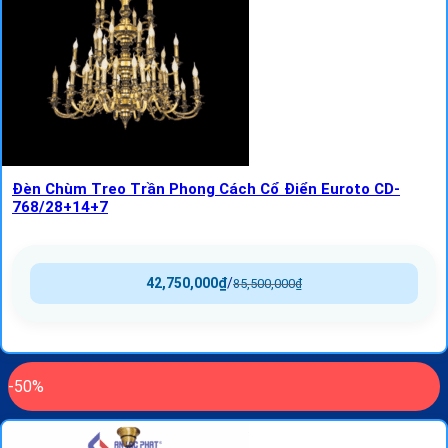
Đèn Chùm Treo Trần Phong Cách Cổ Điển Euroto CD-
768/28+14+7
42,750,000
₫
/
85,500,000
₫
-50%