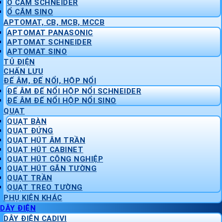
Ổ CẮM SCHNEIDER
Ổ CẮM SINO
APTOMAT, CB, MCB, MCCB
APTOMAT PANASONIC
APTOMAT SCHNEIDER
APTOMAT SINO
TỦ ĐIỆN
CHẤN LƯU
ĐẾ ÂM, ĐẾ NỔI, HỘP NỔI
ĐẾ ÂM ĐẾ NỔI HỘP NỔI SCHNEIDER
ĐẾ ÂM ĐẾ NỔI HỘP NỔI SINO
QUẠT
QUẠT BÀN
QUẠT ĐỨNG
QUẠT HÚT ÂM TRẦN
QUẠT HÚT CABINET
QUẠT HÚT CÔNG NGHIỆP
QUẠT HÚT GẮN TƯỜNG
QUẠT TRẦN
QUẠT TREO TƯỜNG
PHỤ KIỆN KHÁC
DÂY ĐIỆN
DÂY ĐIỆN CADIVI