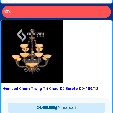
-50%
Đèn Led Chùm Trang Trí Chao Đá Euroto CD-189/12
24,400,000
₫
/
48,800,000
₫