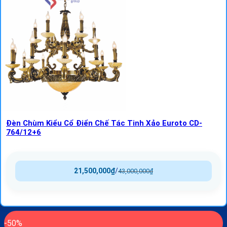
Đèn Chùm Kiểu Cổ Điển Chế Tác Tinh Xảo Euroto CD-
764/12+6
21,500,000
₫
/
43,000,000
₫
-50%