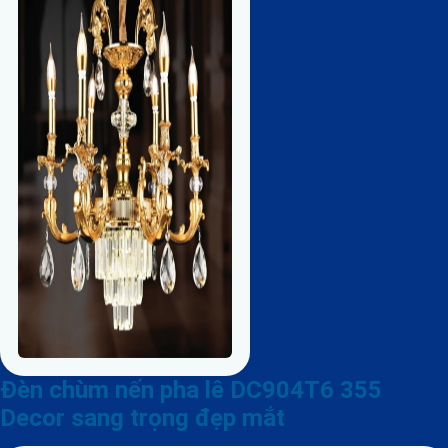
Đèn chùm nến pha lê DC904T6 355
Decor sang trọng đẹp mắt