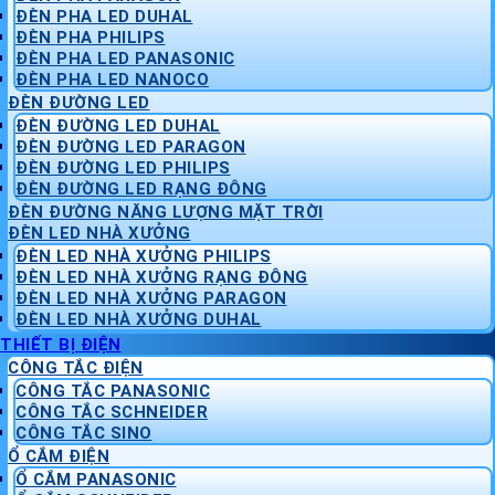
ĐÈN PHA LED DUHAL
ĐÈN PHA PHILIPS
ĐÈN PHA LED PANASONIC
ĐÈN PHA LED NANOCO
ĐÈN ĐƯỜNG LED
ĐÈN ĐƯỜNG LED DUHAL
ĐÈN ĐƯỜNG LED PARAGON
ĐÈN ĐƯỜNG LED PHILIPS
ĐÈN ĐƯỜNG LED RẠNG ĐÔNG
ĐÈN ĐƯỜNG NĂNG LƯỢNG MẶT TRỜI
ĐÈN LED NHÀ XƯỞNG
ĐÈN LED NHÀ XƯỞNG PHILIPS
ĐÈN LED NHÀ XƯỞNG RẠNG ĐÔNG
ĐÈN LED NHÀ XƯỞNG PARAGON
ĐÈN LED NHÀ XƯỞNG DUHAL
THIẾT BỊ ĐIỆN
CÔNG TẮC ĐIỆN
CÔNG TẮC PANASONIC
CÔNG TẮC SCHNEIDER
CÔNG TẮC SINO
Ổ CẮM ĐIỆN
Ổ CẮM PANASONIC