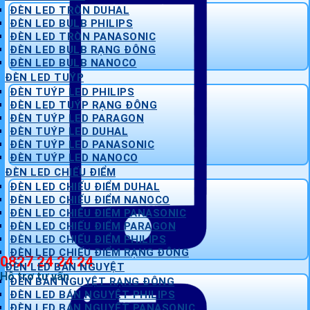
ĐÈN LED TRÒN DUHAL
ĐÈN LED BULB PHILIPS
ĐÈN LED TRÒN PANASONIC
ĐÈN LED BULB RẠNG ĐÔNG
ĐÈN LED BULB NANOCO
ĐÈN LED TUÝP
ĐÈN TUÝP LED PHILIPS
ĐÈN LED TUÝP RẠNG ĐÔNG
ĐÈN TUÝP LED PARAGON
ĐÈN TUÝP LED DUHAL
ĐÈN TUÝP LED PANASONIC
ĐÈN TUÝP LED NANOCO
ĐÈN LED CHIẾU ĐIỂM
ĐÈN LED CHIẾU ĐIỂM DUHAL
ĐÈN LED CHIẾU ĐIỂM NANOCO
ĐÈN LED CHIẾU ĐIỂM PANASONIC
ĐÈN LED CHIẾU ĐIỂM PARAGON
ĐÈN LED CHIẾU ĐIỂM PHILIPS
ĐÈN LED CHIẾU ĐIỂM RẠNG ĐÔNG
0827 24 24 24
ĐÈN LED BÁN NGUYỆT
Hỗ trợ tư vấn
ĐÈN BÁN NGUYỆT RẠNG ĐÔNG
ĐÈN LED BÁN NGUYỆT PHILIPS
ĐÈN LED BÁN NGUYỆT PANASONIC