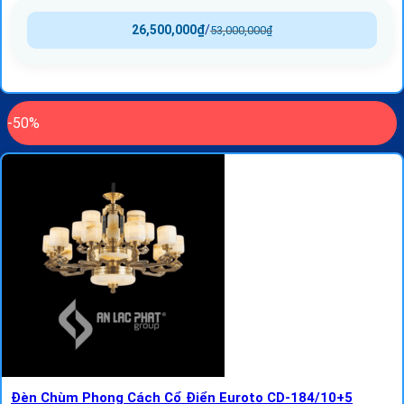
26,500,000
₫
/
53,000,000
₫
-50%
Đèn Chùm Phong Cách Cổ Điển Euroto CD-184/10+5