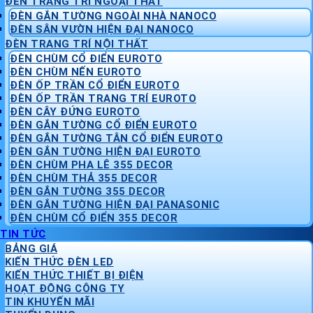
ĐÈN TRANG TRÍ NGOẠI THẤT
ĐÈN GẮN TƯỜNG NGOÀI NHÀ NANOCO
ĐÈN SÂN VƯỜN HIỆN ĐẠI NANOCO
ĐÈN TRANG TRÍ NỘI THẤT
ĐÈN CHÙM CỔ ĐIỂN EUROTO
ĐÈN CHÙM NẾN EUROTO
ĐÈN ỐP TRẦN CỔ ĐIỂN EUROTO
ĐÈN ỐP TRẦN TRANG TRÍ EUROTO
ĐÈN CÂY ĐỨNG EUROTO
ĐÈN GẮN TƯỜNG CỔ ĐIỂN EUROTO
ĐÈN GẮN TƯỜNG TÂN CỔ ĐIỂN EUROTO
ĐÈN GẮN TƯỜNG HIỆN ĐẠI EUROTO
ĐÈN CHÙM PHA LÊ 355 DECOR
ĐÈN CHÙM THẢ 355 DECOR
ĐÈN GẮN TƯỜNG 355 DECOR
ĐÈN GẮN TƯỜNG HIỆN ĐẠI PANASONIC
ĐÈN CHÙM CỔ ĐIỂN 355 DECOR
TIN TỨC
BẢNG GIÁ
KIẾN THỨC ĐÈN LED
KIẾN THỨC THIẾT BỊ ĐIỆN
HOẠT ĐỘNG CÔNG TY
TIN KHUYẾN MÃI