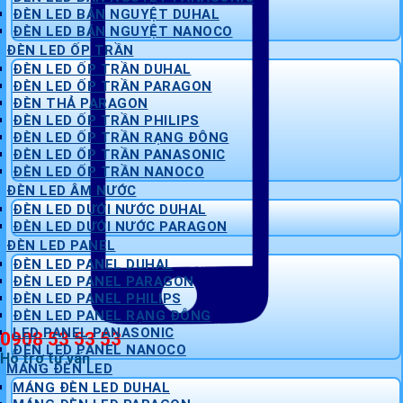
ĐÈN LED BÁN NGUYỆT DUHAL
ĐÈN LED BÁN NGUYỆT NANOCO
ĐÈN LED ỐP TRẦN
ĐÈN LED ỐP TRẦN DUHAL
ĐÈN LED ỐP TRẦN PARAGON
ĐÈN THẢ PARAGON
ĐÈN LED ỐP TRẦN PHILIPS
ĐÈN LED ỐP TRẦN RẠNG ĐÔNG
ĐÈN LED ỐP TRẦN PANASONIC
ĐÈN LED ỐP TRẦN NANOCO
ĐÈN LED ÂM NƯỚC
ĐÈN LED DƯỚI NƯỚC DUHAL
ĐÈN LED DƯỚI NƯỚC PARAGON
ĐÈN LED PANEL
ĐÈN LED PANEL DUHAL
ĐÈN LED PANEL PARAGON
ĐÈN LED PANEL PHILIPS
ĐÈN LED PANEL RẠNG ĐÔNG
LED PANEL PANASONIC
0908 53 53 53
ĐÈN LED PANEL NANOCO
Hỗ trợ tư vấn
MÁNG ĐÈN LED
MÁNG ĐÈN LED DUHAL