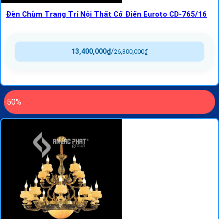
Đèn Chùm Trang Trí Nội Thất Cổ Điển Euroto CD-765/16
13,400,000
₫
/
26,800,000
₫
-50%