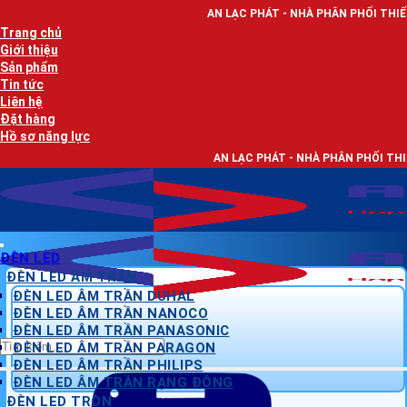
Bỏ
AN LẠC PHÁT - NHÀ PHÂN PHỐI THIẾT BỊ ĐIỆN, DÂY ĐI
qua
Trang chủ
nội
Giới thiệu
dung
Sản phẩm
Tin tức
Liên hệ
Đặt hàng
Hồ sơ năng lực
AN LẠC PHÁT - NHÀ PHÂN PHỐI THIẾT BỊ ĐIỆN, DÂY Đ
ĐÈN LED
ĐÈN LED ÂM TRẦN
ĐÈN LED ÂM TRẦN DUHAL
ĐÈN LED ÂM TRẦN NANOCO
ĐÈN LED ÂM TRẦN PANASONIC
Tìm
ĐÈN LED ÂM TRẦN PARAGON
kiếm:
ĐÈN LED ÂM TRẦN PHILIPS
ĐÈN LED ÂM TRẦN RẠNG ĐÔNG
ĐÈN LED TRÒN