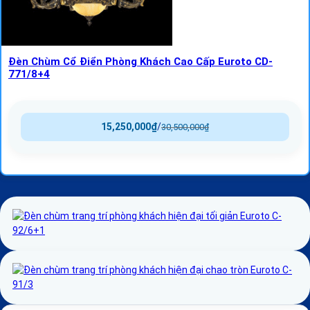
Đèn Chùm Cổ Điển Phòng Khách Cao Cấp Euroto CD-
771/8+4
15,250,000
₫
/
30,500,000
₫