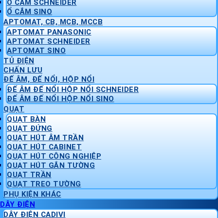
Ổ CẮM SCHNEIDER
Ổ CẮM SINO
APTOMAT, CB, MCB, MCCB
APTOMAT PANASONIC
APTOMAT SCHNEIDER
APTOMAT SINO
TỦ ĐIỆN
CHẤN LƯU
ĐẾ ÂM, ĐẾ NỔI, HỘP NỔI
ĐẾ ÂM ĐẾ NỔI HỘP NỔI SCHNEIDER
ĐẾ ÂM ĐẾ NỔI HỘP NỔI SINO
QUẠT
QUẠT BÀN
QUẠT ĐỨNG
QUẠT HÚT ÂM TRẦN
QUẠT HÚT CABINET
QUẠT HÚT CÔNG NGHIỆP
QUẠT HÚT GẮN TƯỜNG
QUẠT TRẦN
QUẠT TREO TƯỜNG
PHỤ KIỆN KHÁC
DÂY ĐIỆN
DÂY ĐIỆN CADIVI