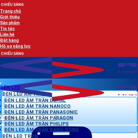
Bỏ
AN 
qua
Trang chủ
nội
Giới thiệu
dung
Sản phẩm
Tin tức
Liên hệ
Đặt hàng
Hồ sơ năng lực
AN 
ĐÈN LED
ĐÈN LED ÂM TRẦN
ĐÈN LED ÂM TRẦN DUHAL
ĐÈN LED ÂM TRẦN NANOCO
ĐÈN LED ÂM TRẦN PANASONIC
Tìm
ĐÈN LED ÂM TRẦN PARAGON
kiếm:
ĐÈN LED ÂM TRẦN PHILIPS
ĐÈN LED ÂM TRẦN RẠNG ĐÔNG
ĐÈN LED TRÒN