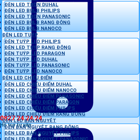
ĐÈN LED TRÒN DUHAL
ĐÈN LED BULB PHILIPS
ĐÈN LED TRÒN PANASONIC
ĐÈN LED BULB RẠNG ĐÔNG
ĐÈN LED BULB NANOCO
ĐÈN LED TUÝP
ĐÈN TUÝP LED PHILIPS
ĐÈN LED TUÝP RẠNG ĐÔNG
ĐÈN TUÝP LED PARAGON
ĐÈN TUÝP LED DUHAL
ĐÈN TUÝP LED PANASONIC
ĐÈN TUÝP LED NANOCO
ĐÈN LED CHIẾU ĐIỂM
ĐÈN LED CHIẾU ĐIỂM DUHAL
ĐÈN LED CHIẾU ĐIỂM NANOCO
ĐÈN LED CHIẾU ĐIỂM PANASONIC
ĐÈN LED CHIẾU ĐIỂM PARAGON
ĐÈN LED CHIẾU ĐIỂM PHILIPS
ĐÈN LED CHIẾU ĐIỂM RẠNG ĐÔNG
0827 24 24 24
ĐÈN LED BÁN NGUYỆT
Hỗ trợ tư vấn
ĐÈN BÁN NGUYỆT RẠNG ĐÔNG
ĐÈN LED BÁN NGUYỆT PHILIPS
ĐÈN LED BÁN NGUYỆT PANASONIC