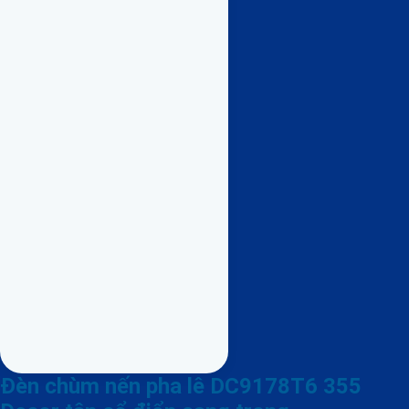
Đèn chùm nến pha lê DC9178T6 355