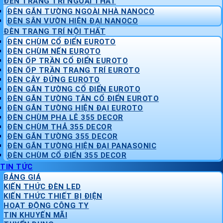
ĐÈN TRANG TRÍ NGOẠI THẤT
ĐÈN GẮN TƯỜNG NGOÀI NHÀ NANOCO
ĐÈN SÂN VƯỜN HIỆN ĐẠI NANOCO
ĐÈN TRANG TRÍ NỘI THẤT
ĐÈN CHÙM CỔ ĐIỂN EUROTO
ĐÈN CHÙM NẾN EUROTO
ĐÈN ỐP TRẦN CỔ ĐIỂN EUROTO
ĐÈN ỐP TRẦN TRANG TRÍ EUROTO
ĐÈN CÂY ĐỨNG EUROTO
ĐÈN GẮN TƯỜNG CỔ ĐIỂN EUROTO
ĐÈN GẮN TƯỜNG TÂN CỔ ĐIỂN EUROTO
ĐÈN GẮN TƯỜNG HIỆN ĐẠI EUROTO
ĐÈN CHÙM PHA LÊ 355 DECOR
ĐÈN CHÙM THẢ 355 DECOR
ĐÈN GẮN TƯỜNG 355 DECOR
ĐÈN GẮN TƯỜNG HIỆN ĐẠI PANASONIC
ĐÈN CHÙM CỔ ĐIỂN 355 DECOR
TIN TỨC
BẢNG GIÁ
KIẾN THỨC ĐÈN LED
KIẾN THỨC THIẾT BỊ ĐIỆN
HOẠT ĐỘNG CÔNG TY
TIN KHUYẾN MÃI