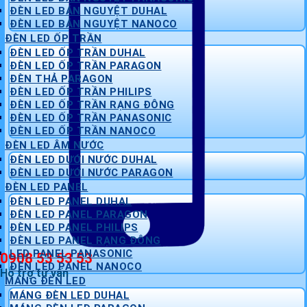
ĐÈN LED BÁN NGUYỆT DUHAL
ĐÈN LED BÁN NGUYỆT NANOCO
ĐÈN LED ỐP TRẦN
ĐÈN LED ỐP TRẦN DUHAL
ĐÈN LED ỐP TRẦN PARAGON
ĐÈN THẢ PARAGON
ĐÈN LED ỐP TRẦN PHILIPS
ĐÈN LED ỐP TRẦN RẠNG ĐÔNG
ĐÈN LED ỐP TRẦN PANASONIC
ĐÈN LED ỐP TRẦN NANOCO
ĐÈN LED ÂM NƯỚC
ĐÈN LED DƯỚI NƯỚC DUHAL
ĐÈN LED DƯỚI NƯỚC PARAGON
ĐÈN LED PANEL
ĐÈN LED PANEL DUHAL
ĐÈN LED PANEL PARAGON
ĐÈN LED PANEL PHILIPS
ĐÈN LED PANEL RẠNG ĐÔNG
LED PANEL PANASONIC
0908 53 53 53
ĐÈN LED PANEL NANOCO
Hỗ trợ tư vấn
MÁNG ĐÈN LED
MÁNG ĐÈN LED DUHAL