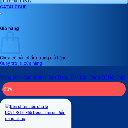
TUYỂN DỤNG
CATALOGUE
Giỏ hàng
Chưa có sản phẩm trong giỏ hàng.
Quay trở lại cửa hàng
Trang chủ
/
Sản phẩm
/
Đèn Trang Trí
/
Đèn Trang Trí Nội Thất
-50%