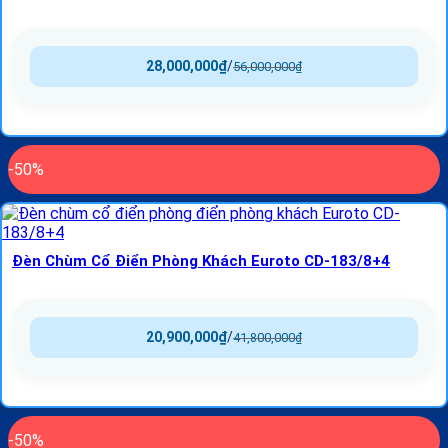
28,000,000
₫
/
56,000,000
₫
-50%
Đèn Chùm Cổ Điển Phòng Khách Euroto CD-183/8+4
20,900,000
₫
/
41,800,000
₫
-50%