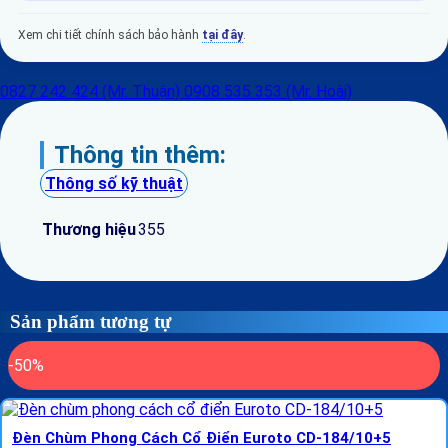
Xem chi tiết chính sách bảo hành
tại đây
.
0827 242 424 (Mr. Thuận)
0908 535 353 (Mr. Hoài)
Thông tin thêm:
Thông số kỹ thuật
Thương hiệu
355
Sản phẩm tương tự
-50%
Đèn Chùm Phong Cách Cổ Điển Euroto CD-184/10+5