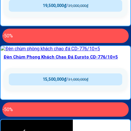
19,500,000
₫
/
39,000,000
₫
-50%
Đèn Chùm Phong Khách Chao Đá Euroto CD-776/10+5
15,500,000
₫
/
31,000,000
₫
-50%