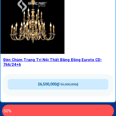
Đèn Chùm Trang Trí Nội Thất Bằng Đồng Euroto CD-
766/24+6
26,500,000
₫
/
53,000,000
₫
-50%