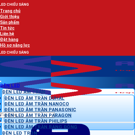
Bỏ
qua
Trang chủ
nội
Giới thiệu
dung
Sản phẩm
Tin tức
Liên hệ
Đặt hàng
Hồ sơ năng lực
ĐÈN LED
ĐÈN LED ÂM TRẦN
ĐÈN LED ÂM TRẦN DUHAL
ĐÈN LED ÂM TRẦN NANOCO
ĐÈN LED ÂM TRẦN PANASONIC
Tìm
ĐÈN LED ÂM TRẦN PARAGON
kiếm:
ĐÈN LED ÂM TRẦN PHILIPS
ĐÈN LED ÂM TRẦN RẠNG ĐÔNG
ĐÈN LED TRÒN