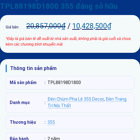
TPL88198D1800 355 đáng sở hữu
20,857,000
₫
/
10,428,500
₫
Giá bán:
*Đây là giá bán lẻ đề xuất từ nhà sản xuất, không phải là giá cuối và chưa
kèm các chương trình khuyến mãi
Thông tin sản phẩm
Mã sản phẩm
:
TPL88198D1800
Đèn Chùm Pha Lê 355 Decor
,
Đèn Trang
Danh mục
:
Trí Nội Thất
Thương hiệu
:
355
Bảo hành
:
2 năm