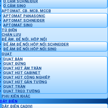
Ổ CẮM SCHNEIDER
Ổ CẮM SINO
APTOMAT, CB, MCB, MCCB
APTOMAT PANASONIC
APTOMAT SCHNEIDER
APTOMAT SINO
TỦ ĐIỆN
CHẤN LƯU
ĐẾ ÂM, ĐẾ NỔI, HỘP NỔI
ĐẾ ÂM ĐẾ NỔI HỘP NỔI SCHNEIDER
ĐẾ ÂM ĐẾ NỔI HỘP NỔI SINO
QUẠT
QUẠT BÀN
QUẠT ĐỨNG
QUẠT HÚT ÂM TRẦN
QUẠT HÚT CABINET
QUẠT HÚT CÔNG NGHIỆP
QUẠT HÚT GẮN TƯỜNG
QUẠT TRẦN
QUẠT TREO TƯỜNG
PHỤ KIỆN KHÁC
DÂY ĐIỆN
DÂY ĐIỆN CADIVI