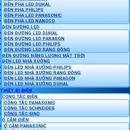
ĐÈN PHA LED DUHAL
ĐÈN PHA PHILIPS
ĐÈN PHA LED PANASONIC
ĐÈN PHA LED NANOCO
ĐÈN ĐƯỜNG LED
ĐÈN ĐƯỜNG LED DUHAL
ĐÈN ĐƯỜNG LED PARAGON
ĐÈN ĐƯỜNG LED PHILIPS
ĐÈN ĐƯỜNG LED RẠNG ĐÔNG
ĐÈN ĐƯỜNG NĂNG LƯỢNG MẶT TRỜI
ĐÈN LED NHÀ XƯỞNG
ĐÈN LED NHÀ XƯỞNG PHILIPS
ĐÈN LED NHÀ XƯỞNG RẠNG ĐÔNG
ĐÈN LED NHÀ XƯỞNG PARAGON
ĐÈN LED NHÀ XƯỞNG DUHAL
THIẾT BỊ ĐIỆN
CÔNG TẮC ĐIỆN
CÔNG TẮC PANASONIC
CÔNG TẮC SCHNEIDER
CÔNG TẮC SINO
Ổ CẮM ĐIỆN
Ổ CẮM PANASONIC