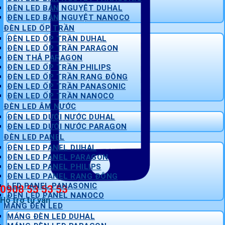
ĐÈN LED BÁN NGUYỆT DUHAL
ĐÈN LED BÁN NGUYỆT NANOCO
ĐÈN LED ỐP TRẦN
ĐÈN LED ỐP TRẦN DUHAL
ĐÈN LED ỐP TRẦN PARAGON
ĐÈN THẢ PARAGON
ĐÈN LED ỐP TRẦN PHILIPS
ĐÈN LED ỐP TRẦN RẠNG ĐÔNG
ĐÈN LED ỐP TRẦN PANASONIC
ĐÈN LED ỐP TRẦN NANOCO
ĐÈN LED ÂM NƯỚC
ĐÈN LED DƯỚI NƯỚC DUHAL
ĐÈN LED DƯỚI NƯỚC PARAGON
ĐÈN LED PANEL
ĐÈN LED PANEL DUHAL
ĐÈN LED PANEL PARAGON
ĐÈN LED PANEL PHILIPS
ĐÈN LED PANEL RẠNG ĐÔNG
LED PANEL PANASONIC
0908 53 53 53
ĐÈN LED PANEL NANOCO
Hỗ trợ tư vấn
MÁNG ĐÈN LED
MÁNG ĐÈN LED DUHAL