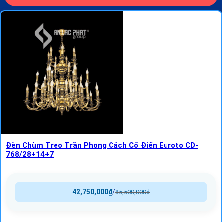
Đèn Chùm Treo Trần Phong Cách Cổ Điển Euroto CD-
768/28+14+7
42,750,000
₫
/
85,500,000
₫