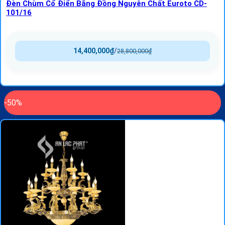
Đèn Chùm Cổ Điển Bằng Đồng Nguyên Chất Euroto CD-
101/16
14,400,000
₫
/
28,800,000
₫
-50%