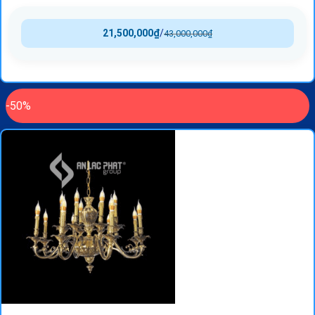
21,500,000
₫
/
43,000,000
₫
-50%