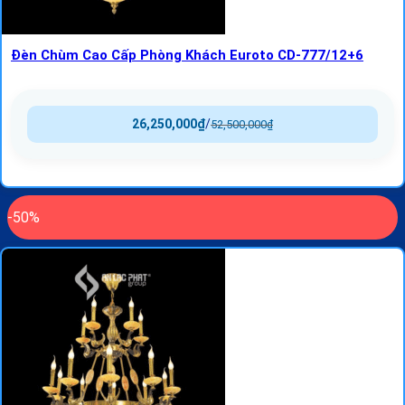
Đèn Chùm Cao Cấp Phòng Khách Euroto CD-777/12+6
26,250,000
₫
/
52,500,000
₫
-50%