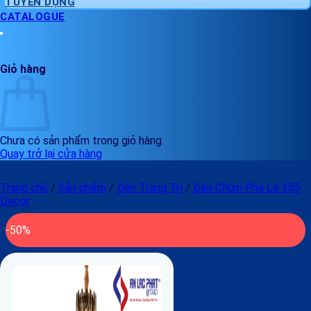
TUYỂN DỤNG
CATALOGUE
Giỏ hàng
Chưa có sản phẩm trong giỏ hàng.
Quay trở lại cửa hàng
Trang chủ
/
Sản phẩm
/
Đèn Trang Trí
/
Đèn Chùm Pha Lê 355
Decor
-50%