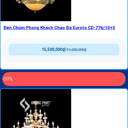
Đèn Chùm Phong Khách Chao Đá Euroto CD-776/10+5
15,500,000
₫
/
31,000,000
₫
-50%