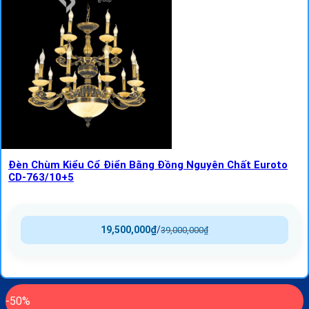
Đèn Chùm Kiểu Cổ Điển Bằng Đồng Nguyên Chất Euroto
CD-763/10+5
19,500,000
₫
/
39,000,000
₫
-50%