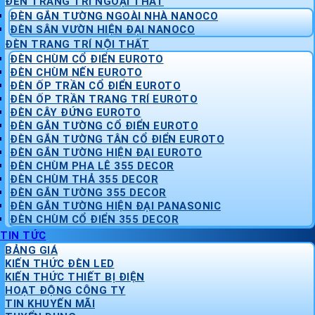
ĐÈN TRANG TRÍ NGOẠI THẤT
ĐÈN GẮN TƯỜNG NGOÀI NHÀ NANOCO
ĐÈN SÂN VƯỜN HIỆN ĐẠI NANOCO
ĐÈN TRANG TRÍ NỘI THẤT
ĐÈN CHÙM CỔ ĐIỂN EUROTO
ĐÈN CHÙM NẾN EUROTO
ĐÈN ỐP TRẦN CỔ ĐIỂN EUROTO
ĐÈN ỐP TRẦN TRANG TRÍ EUROTO
ĐÈN CÂY ĐỨNG EUROTO
ĐÈN GẮN TƯỜNG CỔ ĐIỂN EUROTO
ĐÈN GẮN TƯỜNG TÂN CỔ ĐIỂN EUROTO
ĐÈN GẮN TƯỜNG HIỆN ĐẠI EUROTO
ĐÈN CHÙM PHA LÊ 355 DECOR
ĐÈN CHÙM THẢ 355 DECOR
ĐÈN GẮN TƯỜNG 355 DECOR
ĐÈN GẮN TƯỜNG HIỆN ĐẠI PANASONIC
ĐÈN CHÙM CỔ ĐIỂN 355 DECOR
TIN TỨC
BẢNG GIÁ
KIẾN THỨC ĐÈN LED
KIẾN THỨC THIẾT BỊ ĐIỆN
HOẠT ĐỘNG CÔNG TY
TIN KHUYẾN MÃI