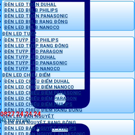
ĐÈN LED TRÒN DUHAL
ĐÈN LED BULB PHILIPS
ĐÈN LED TRÒN PANASONIC
ĐÈN LED BULB RẠNG ĐÔNG
ĐÈN LED BULB NANOCO
ĐÈN LED TUÝP
ĐÈN TUÝP LED PHILIPS
ĐÈN LED TUÝP RẠNG ĐÔNG
ĐÈN TUÝP LED PARAGON
ĐÈN TUÝP LED DUHAL
ĐÈN TUÝP LED PANASONIC
ĐÈN TUÝP LED NANOCO
ĐÈN LED CHIẾU ĐIỂM
ĐÈN LED CHIẾU ĐIỂM DUHAL
ĐÈN LED CHIẾU ĐIỂM NANOCO
ĐÈN LED CHIẾU ĐIỂM PANASONIC
ĐÈN LED CHIẾU ĐIỂM PARAGON
ĐÈN LED CHIẾU ĐIỂM PHILIPS
ĐÈN LED CHIẾU ĐIỂM RẠNG ĐÔNG
0827 24 24 24
ĐÈN LED BÁN NGUYỆT
Hỗ trợ tư vấn
ĐÈN BÁN NGUYỆT RẠNG ĐÔNG
ĐÈN LED BÁN NGUYỆT PHILIPS
ĐÈN LED BÁN NGUYỆT PANASONIC