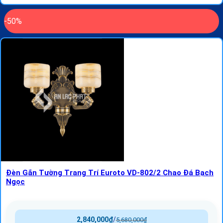
-50%
Đèn Gắn Tường Trang Trí Euroto VD-802/2 Chao Đá Bạch
Ngọc
2,840,000
₫
/
5,680,000
₫