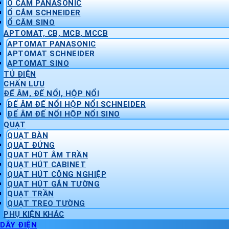
Ổ CẮM PANASONIC
Ổ CẮM SCHNEIDER
Ổ CẮM SINO
APTOMAT, CB, MCB, MCCB
APTOMAT PANASONIC
APTOMAT SCHNEIDER
APTOMAT SINO
TỦ ĐIỆN
CHẤN LƯU
ĐẾ ÂM, ĐẾ NỔI, HỘP NỔI
ĐẾ ÂM ĐẾ NỔI HỘP NỔI SCHNEIDER
ĐẾ ÂM ĐẾ NỔI HỘP NỔI SINO
QUẠT
QUẠT BÀN
QUẠT ĐỨNG
QUẠT HÚT ÂM TRẦN
QUẠT HÚT CABINET
QUẠT HÚT CÔNG NGHIỆP
QUẠT HÚT GẮN TƯỜNG
QUẠT TRẦN
QUẠT TREO TƯỜNG
PHỤ KIỆN KHÁC
DÂY ĐIỆN