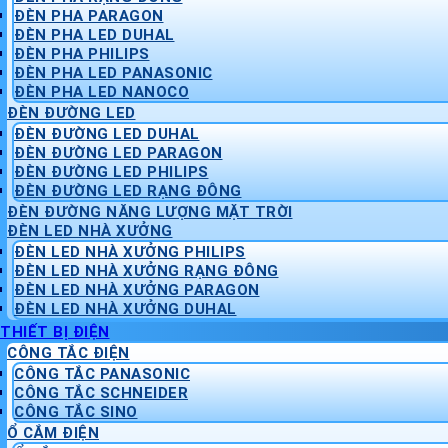
ĐÈN PHA PARAGON
ĐÈN PHA LED DUHAL
ĐÈN PHA PHILIPS
ĐÈN PHA LED PANASONIC
ĐÈN PHA LED NANOCO
ĐÈN ĐƯỜNG LED
ĐÈN ĐƯỜNG LED DUHAL
ĐÈN ĐƯỜNG LED PARAGON
ĐÈN ĐƯỜNG LED PHILIPS
ĐÈN ĐƯỜNG LED RẠNG ĐÔNG
ĐÈN ĐƯỜNG NĂNG LƯỢNG MẶT TRỜI
ĐÈN LED NHÀ XƯỞNG
ĐÈN LED NHÀ XƯỞNG PHILIPS
ĐÈN LED NHÀ XƯỞNG RẠNG ĐÔNG
ĐÈN LED NHÀ XƯỞNG PARAGON
ĐÈN LED NHÀ XƯỞNG DUHAL
THIẾT BỊ ĐIỆN
CÔNG TẮC ĐIỆN
CÔNG TẮC PANASONIC
CÔNG TẮC SCHNEIDER
CÔNG TẮC SINO
Ổ CẮM ĐIỆN