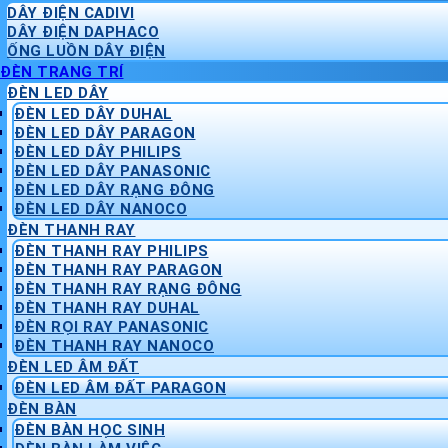
DÂY ĐIỆN CADIVI
DÂY ĐIỆN DAPHACO
ỐNG LUỒN DÂY ĐIỆN
ĐÈN TRANG TRÍ
ĐÈN LED DÂY
ĐÈN LED DÂY DUHAL
ĐÈN LED DÂY PARAGON
ĐÈN LED DÂY PHILIPS
ĐÈN LED DÂY PANASONIC
ĐÈN LED DÂY RẠNG ĐÔNG
ĐÈN LED DÂY NANOCO
ĐÈN THANH RAY
ĐÈN THANH RAY PHILIPS
ĐÈN THANH RAY PARAGON
ĐÈN THANH RAY RẠNG ĐÔNG
ĐÈN THANH RAY DUHAL
ĐÈN RỌI RAY PANASONIC
ĐÈN THANH RAY NANOCO
ĐÈN LED ÂM ĐẤT
ĐÈN LED ÂM ĐẤT PARAGON
ĐÈN BÀN
ĐÈN BÀN HỌC SINH