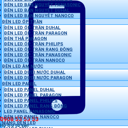
ĐÈN LED BÁN NGUYỆT PANASONIC
ĐÈN LED BÁN NGUYỆT DUHAL
ĐÈN LED BÁN NGUYỆT NANOCO
ĐÈN LED ỐP TRẦN
ĐÈN LED ỐP TRẦN DUHAL
ĐÈN LED ỐP TRẦN PARAGON
ĐÈN THẢ PARAGON
ĐÈN LED ỐP TRẦN PHILIPS
ĐÈN LED ỐP TRẦN RẠNG ĐÔNG
ĐÈN LED ỐP TRẦN PANASONIC
ĐÈN LED ỐP TRẦN NANOCO
ĐÈN LED ÂM NƯỚC
ĐÈN LED DƯỚI NƯỚC DUHAL
ĐÈN LED DƯỚI NƯỚC PARAGON
ĐÈN LED PANEL
ĐÈN LED PANEL DUHAL
ĐÈN LED PANEL PARAGON
ĐÈN LED PANEL PHILIPS
ĐÈN LED PANEL RẠNG ĐÔNG
LED PANEL PANASONIC
ĐÈN LED PANEL NANOCO
0908 53 53 53
MÁNG ĐÈN LED
Hỗ trợ tư vấn