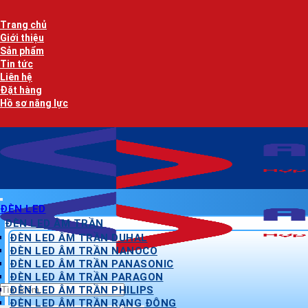
Bỏ
qua
Trang chủ
nội
Giới thiệu
dung
Sản phẩm
Tin tức
Liên hệ
Đặt hàng
Hồ sơ năng lực
ĐÈN LED
ĐÈN LED ÂM TRẦN
ĐÈN LED ÂM TRẦN DUHAL
ĐÈN LED ÂM TRẦN NANOCO
ĐÈN LED ÂM TRẦN PANASONIC
ĐÈN LED ÂM TRẦN PARAGON
Tìm
ĐÈN LED ÂM TRẦN PHILIPS
kiếm:
ĐÈN LED ÂM TRẦN RẠNG ĐÔNG