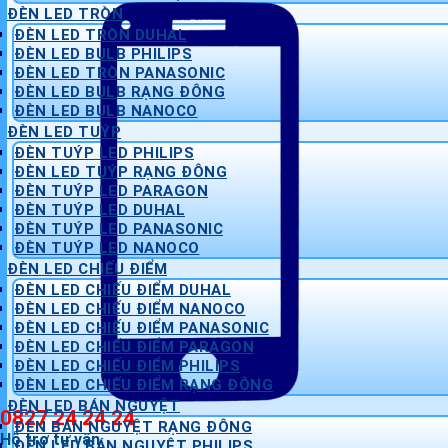
ĐÈN LED TRÒN
ĐÈN LED TRÒN DUHAL
ĐÈN LED BULB PHILIPS
ĐÈN LED TRÒN PANASONIC
ĐÈN LED BULB RẠNG ĐÔNG
ĐÈN LED BULB NANOCO
ĐÈN LED TUÝP
ĐÈN TUÝP LED PHILIPS
ĐÈN LED TUÝP RẠNG ĐÔNG
ĐÈN TUÝP LED PARAGON
ĐÈN TUÝP LED DUHAL
ĐÈN TUÝP LED PANASONIC
ĐÈN TUÝP LED NANOCO
ĐÈN LED CHIẾU ĐIỂM
ĐÈN LED CHIẾU ĐIỂM DUHAL
ĐÈN LED CHIẾU ĐIỂM NANOCO
ĐÈN LED CHIẾU ĐIỂM PANASONIC
ĐÈN LED CHIẾU ĐIỂM PARAGON
ĐÈN LED CHIẾU ĐIỂM PHILIPS
ĐÈN LED CHIẾU ĐIỂM RẠNG ĐÔNG
ĐÈN LED BÁN NGUYỆT
0827 24 24 24
ĐÈN BÁN NGUYỆT RẠNG ĐÔNG
Hỗ trợ tư vấn
ĐÈN LED BÁN NGUYỆT PHILIPS