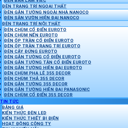
ĐÈN BÀN LÀM VIỆC
ĐÈN TRANG TRÍ NGOẠI THẤT
ĐÈN GẮN TƯỜNG NGOÀI NHÀ NANOCO
ĐÈN SÂN VƯỜN HIỆN ĐẠI NANOCO
ĐÈN TRANG TRÍ NỘI THẤT
ĐÈN CHÙM CỔ ĐIỂN EUROTO
ĐÈN CHÙM NẾN EUROTO
ĐÈN ỐP TRẦN CỔ ĐIỂN EUROTO
ĐÈN ỐP TRẦN TRANG TRÍ EUROTO
ĐÈN CÂY ĐỨNG EUROTO
ĐÈN GẮN TƯỜNG CỔ ĐIỂN EUROTO
ĐÈN GẮN TƯỜNG TÂN CỔ ĐIỂN EUROTO
ĐÈN GẮN TƯỜNG HIỆN ĐẠI EUROTO
ĐÈN CHÙM PHA LÊ 355 DECOR
ĐÈN CHÙM THẢ 355 DECOR
ĐÈN GẮN TƯỜNG 355 DECOR
ĐÈN GẮN TƯỜNG HIỆN ĐẠI PANASONIC
ĐÈN CHÙM CỔ ĐIỂN 355 DECOR
TIN TỨC
BẢNG GIÁ
KIẾN THỨC ĐÈN LED
KIẾN THỨC THIẾT BỊ ĐIỆN
HOẠT ĐỘNG CÔNG TY