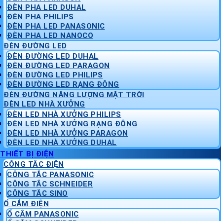
ĐÈN PHA LED DUHAL
ĐÈN PHA PHILIPS
ĐÈN PHA LED PANASONIC
ĐÈN PHA LED NANOCO
ĐÈN ĐƯỜNG LED
ĐÈN ĐƯỜNG LED DUHAL
ĐÈN ĐƯỜNG LED PARAGON
ĐÈN ĐƯỜNG LED PHILIPS
ĐÈN ĐƯỜNG LED RẠNG ĐÔNG
ĐÈN ĐƯỜNG NĂNG LƯỢNG MẶT TRỜI
ĐÈN LED NHÀ XƯỞNG
ĐÈN LED NHÀ XƯỞNG PHILIPS
ĐÈN LED NHÀ XƯỞNG RẠNG ĐÔNG
ĐÈN LED NHÀ XƯỞNG PARAGON
ĐÈN LED NHÀ XƯỞNG DUHAL
THIẾT BỊ ĐIỆN
CÔNG TẮC ĐIỆN
CÔNG TẮC PANASONIC
CÔNG TẮC SCHNEIDER
CÔNG TẮC SINO
Ổ CẮM ĐIỆN
Ổ CẮM PANASONIC