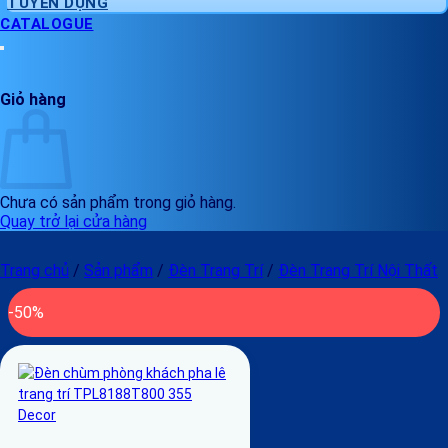
TUYỂN DỤNG
CATALOGUE
Giỏ hàng
Chưa có sản phẩm trong giỏ hàng.
Quay trở lại cửa hàng
Trang chủ
/
Sản phẩm
/
Đèn Trang Trí
/
Đèn Trang Trí Nội Thất
-50%