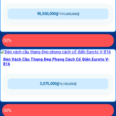
95,500,000
₫
/
191,000,000
₫
-50%
Đèn Vách Cầu Thang Đẹp Phong Cách Cổ Điển Euroto V-
816
3,075,000
₫
/
6,150,000
₫
-50%