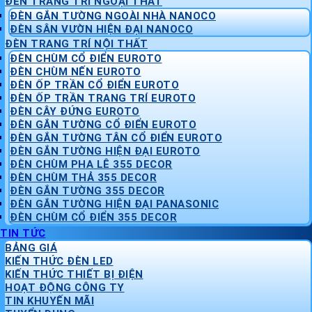
ĐÈN TRANG TRÍ NGOẠI THẤT
ĐÈN GẮN TƯỜNG NGOÀI NHÀ NANOCO
ĐÈN SÂN VƯỜN HIỆN ĐẠI NANOCO
ĐÈN TRANG TRÍ NỘI THẤT
ĐÈN CHÙM CỔ ĐIỂN EUROTO
ĐÈN CHÙM NẾN EUROTO
ĐÈN ỐP TRẦN CỔ ĐIỂN EUROTO
ĐÈN ỐP TRẦN TRANG TRÍ EUROTO
ĐÈN CÂY ĐỨNG EUROTO
ĐÈN GẮN TƯỜNG CỔ ĐIỂN EUROTO
ĐÈN GẮN TƯỜNG TÂN CỔ ĐIỂN EUROTO
ĐÈN GẮN TƯỜNG HIỆN ĐẠI EUROTO
ĐÈN CHÙM PHA LÊ 355 DECOR
ĐÈN CHÙM THẢ 355 DECOR
ĐÈN GẮN TƯỜNG 355 DECOR
ĐÈN GẮN TƯỜNG HIỆN ĐẠI PANASONIC
ĐÈN CHÙM CỔ ĐIỂN 355 DECOR
TIN TỨC
BẢNG GIÁ
KIẾN THỨC ĐÈN LED
KIẾN THỨC THIẾT BỊ ĐIỆN
HOẠT ĐỘNG CÔNG TY
TIN KHUYẾN MÃI