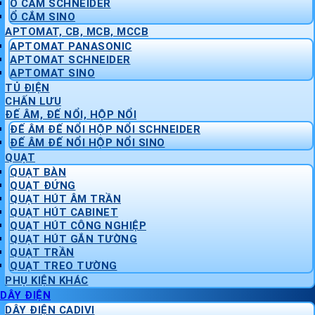
Ổ CẮM SCHNEIDER
Ổ CẮM SINO
APTOMAT, CB, MCB, MCCB
APTOMAT PANASONIC
APTOMAT SCHNEIDER
APTOMAT SINO
TỦ ĐIỆN
CHẤN LƯU
ĐẾ ÂM, ĐẾ NỔI, HỘP NỔI
ĐẾ ÂM ĐẾ NỔI HỘP NỔI SCHNEIDER
ĐẾ ÂM ĐẾ NỔI HỘP NỔI SINO
QUẠT
QUẠT BÀN
QUẠT ĐỨNG
QUẠT HÚT ÂM TRẦN
QUẠT HÚT CABINET
QUẠT HÚT CÔNG NGHIỆP
QUẠT HÚT GẮN TƯỜNG
QUẠT TRẦN
QUẠT TREO TƯỜNG
PHỤ KIỆN KHÁC
DÂY ĐIỆN
DÂY ĐIỆN CADIVI