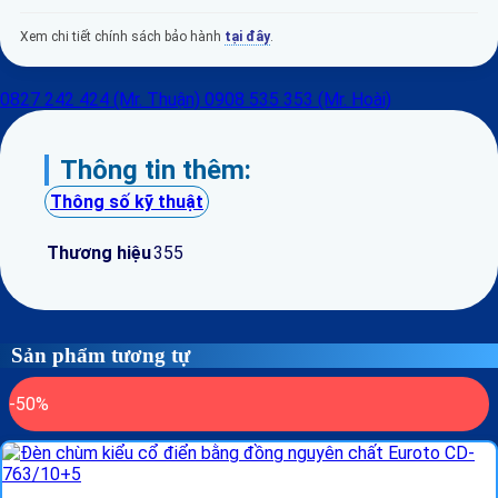
Xem chi tiết chính sách bảo hành
tại đây
.
0827 242 424 (Mr. Thuận)
0908 535 353 (Mr. Hoài)
Thông tin thêm:
Thông số kỹ thuật
Thương hiệu
355
Sản phẩm tương tự
-50%