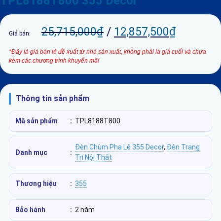
TPL8188T800 355 Decor
25,715,000
₫
/
12,857,500
₫
Giá bán:
*Đây là giá bán lẻ đề xuất từ nhà sản xuất, không phải là giá cuối và chưa
kèm các chương trình khuyến mãi
Thông tin sản phẩm
Mã sản phẩm
:
TPL8188T800
Đèn Chùm Pha Lê 355 Decor
,
Đèn Trang
Danh mục
:
Trí Nội Thất
Thương hiệu
:
355
Bảo hành
:
2 năm