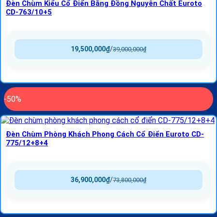
Đèn Chùm Kiểu Cổ Điển Bằng Đồng Nguyên Chất Euroto
CD-763/10+5
19,500,000
₫
/
39,000,000
₫
-50%
Đèn Chùm Phòng Khách Phong Cách Cổ Điển Euroto CD-
775/12+8+4
36,900,000
₫
/
73,800,000
₫