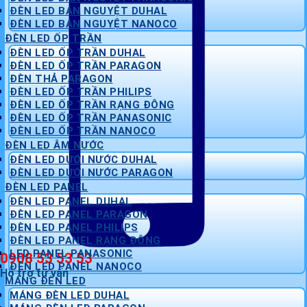
ĐÈN LED BÁN NGUYỆT DUHAL
ĐÈN LED BÁN NGUYỆT NANOCO
ĐÈN LED ỐP TRẦN
ĐÈN LED ỐP TRẦN DUHAL
ĐÈN LED ỐP TRẦN PARAGON
ĐÈN THẢ PARAGON
ĐÈN LED ỐP TRẦN PHILIPS
ĐÈN LED ỐP TRẦN RẠNG ĐÔNG
ĐÈN LED ỐP TRẦN PANASONIC
ĐÈN LED ỐP TRẦN NANOCO
ĐÈN LED ÂM NƯỚC
ĐÈN LED DƯỚI NƯỚC DUHAL
ĐÈN LED DƯỚI NƯỚC PARAGON
ĐÈN LED PANEL
ĐÈN LED PANEL DUHAL
ĐÈN LED PANEL PARAGON
ĐÈN LED PANEL PHILIPS
ĐÈN LED PANEL RẠNG ĐÔNG
LED PANEL PANASONIC
0908 53 53 53
ĐÈN LED PANEL NANOCO
Hỗ trợ tư vấn
MÁNG ĐÈN LED
MÁNG ĐÈN LED DUHAL