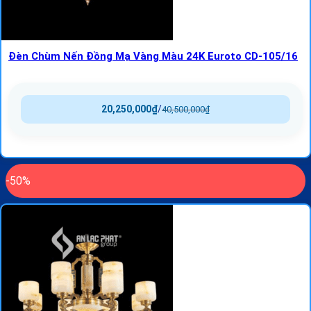
Đèn Chùm Nến Đồng Mạ Vàng Màu 24K Euroto CD-105/16
20,250,000
₫
/
40,500,000
₫
-50%