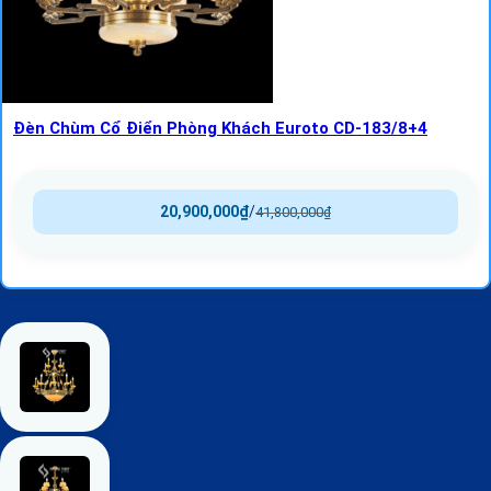
Đèn Chùm Cổ Điển Phòng Khách Euroto CD-183/8+4
20,900,000
₫
/
41,800,000
₫