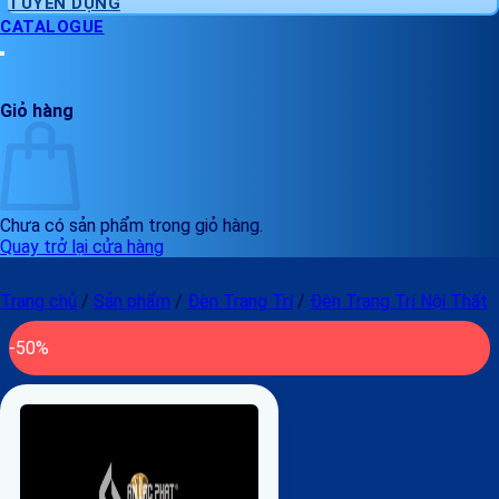
TUYỂN DỤNG
CATALOGUE
Giỏ hàng
Chưa có sản phẩm trong giỏ hàng.
Quay trở lại cửa hàng
Trang chủ
/
Sản phẩm
/
Đèn Trang Trí
/
Đèn Trang Trí Nội Thất
-50%