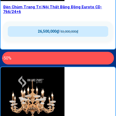
Đèn Chùm Trang Trí Nội Thất Bằng Đồng Euroto CD-
766/24+6
26,500,000
₫
/
53,000,000
₫
-50%