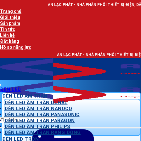
Bỏ
AN LẠC PHÁT - NHÀ PHÂN PHỐI THIẾT BỊ ĐIỆN, DÂY ĐIỆN VÀ ĐÈN 
qua
Trang chủ
nội
Giới thiệu
dung
Sản phẩm
Tin tức
Liên hệ
Đặt hàng
Hồ sơ năng lực
AN LẠC PHÁT - NHÀ PHÂN PHỐI THIẾT BỊ ĐIỆN, DÂY ĐIỆN VÀ 
ĐÈN LED
ĐÈN LED ÂM TRẦN
ĐÈN LED ÂM TRẦN DUHAL
ĐÈN LED ÂM TRẦN NANOCO
ĐÈN LED ÂM TRẦN PANASONIC
Tìm
ĐÈN LED ÂM TRẦN PARAGON
kiếm:
ĐÈN LED ÂM TRẦN PHILIPS
ĐÈN LED ÂM TRẦN RẠNG ĐÔNG
ĐÈN LED TRÒN