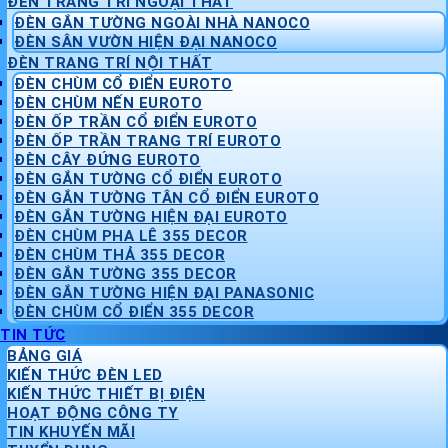
ĐÈN TRANG TRÍ NGOẠI THẤT
ĐÈN GẮN TƯỜNG NGOÀI NHÀ NANOCO
ĐÈN SÂN VƯỜN HIỆN ĐẠI NANOCO
ĐÈN TRANG TRÍ NỘI THẤT
ĐÈN CHÙM CỔ ĐIỂN EUROTO
ĐÈN CHÙM NẾN EUROTO
ĐÈN ỐP TRẦN CỔ ĐIỂN EUROTO
ĐÈN ỐP TRẦN TRANG TRÍ EUROTO
ĐÈN CÂY ĐỨNG EUROTO
ĐÈN GẮN TƯỜNG CỔ ĐIỂN EUROTO
ĐÈN GẮN TƯỜNG TÂN CỔ ĐIỂN EUROTO
ĐÈN GẮN TƯỜNG HIỆN ĐẠI EUROTO
ĐÈN CHÙM PHA LÊ 355 DECOR
ĐÈN CHÙM THẢ 355 DECOR
ĐÈN GẮN TƯỜNG 355 DECOR
ĐÈN GẮN TƯỜNG HIỆN ĐẠI PANASONIC
ĐÈN CHÙM CỔ ĐIỂN 355 DECOR
TIN TỨC
BẢNG GIÁ
KIẾN THỨC ĐÈN LED
KIẾN THỨC THIẾT BỊ ĐIỆN
HOẠT ĐỘNG CÔNG TY
TIN KHUYẾN MÃI