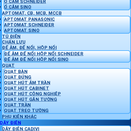
Ổ CẮM SCHNEIDER
Ổ CẮM SINO
APTOMAT, CB, MCB, MCCB
APTOMAT PANASONIC
APTOMAT SCHNEIDER
APTOMAT SINO
TỦ ĐIỆN
CHẤN LƯU
ĐẾ ÂM, ĐẾ NỔI, HỘP NỔI
ĐẾ ÂM ĐẾ NỔI HỘP NỔI SCHNEIDER
ĐẾ ÂM ĐẾ NỔI HỘP NỔI SINO
QUẠT
QUẠT BÀN
QUẠT ĐỨNG
QUẠT HÚT ÂM TRẦN
QUẠT HÚT CABINET
QUẠT HÚT CÔNG NGHIỆP
QUẠT HÚT GẮN TƯỜNG
QUẠT TRẦN
QUẠT TREO TƯỜNG
PHỤ KIỆN KHÁC
DÂY ĐIỆN
DÂY ĐIỆN CADIVI