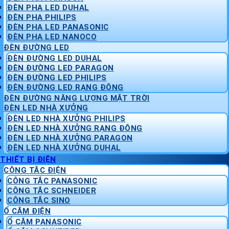
ĐÈN PHA LED DUHAL
ĐÈN PHA PHILIPS
ĐÈN PHA LED PANASONIC
ĐÈN PHA LED NANOCO
ĐÈN ĐƯỜNG LED
ĐÈN ĐƯỜNG LED DUHAL
ĐÈN ĐƯỜNG LED PARAGON
ĐÈN ĐƯỜNG LED PHILIPS
ĐÈN ĐƯỜNG LED RẠNG ĐÔNG
ĐÈN ĐƯỜNG NĂNG LƯỢNG MẶT TRỜI
ĐÈN LED NHÀ XƯỞNG
ĐÈN LED NHÀ XƯỞNG PHILIPS
ĐÈN LED NHÀ XƯỞNG RẠNG ĐÔNG
ĐÈN LED NHÀ XƯỞNG PARAGON
ĐÈN LED NHÀ XƯỞNG DUHAL
THIẾT BỊ ĐIỆN
CÔNG TẮC ĐIỆN
CÔNG TẮC PANASONIC
CÔNG TẮC SCHNEIDER
CÔNG TẮC SINO
Ổ CẮM ĐIỆN
Ổ CẮM PANASONIC