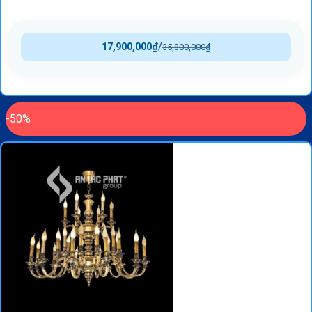
17,900,000
₫
/
35,800,000
₫
-50%