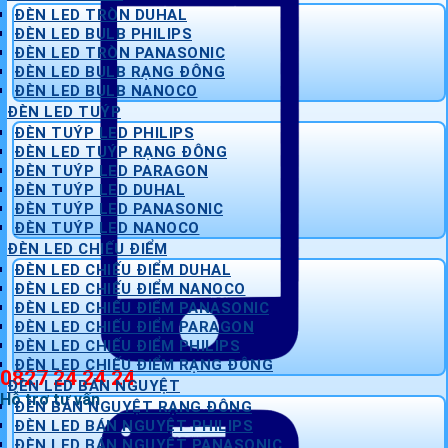
ĐÈN LED TRÒN DUHAL
ĐÈN LED BULB PHILIPS
ĐÈN LED TRÒN PANASONIC
ĐÈN LED BULB RẠNG ĐÔNG
ĐÈN LED BULB NANOCO
ĐÈN LED TUÝP
ĐÈN TUÝP LED PHILIPS
ĐÈN LED TUÝP RẠNG ĐÔNG
ĐÈN TUÝP LED PARAGON
ĐÈN TUÝP LED DUHAL
ĐÈN TUÝP LED PANASONIC
ĐÈN TUÝP LED NANOCO
ĐÈN LED CHIẾU ĐIỂM
ĐÈN LED CHIẾU ĐIỂM DUHAL
ĐÈN LED CHIẾU ĐIỂM NANOCO
ĐÈN LED CHIẾU ĐIỂM PANASONIC
ĐÈN LED CHIẾU ĐIỂM PARAGON
ĐÈN LED CHIẾU ĐIỂM PHILIPS
ĐÈN LED CHIẾU ĐIỂM RẠNG ĐÔNG
0827 24 24 24
ĐÈN LED BÁN NGUYỆT
Hỗ trợ tư vấn
ĐÈN BÁN NGUYỆT RẠNG ĐÔNG
ĐÈN LED BÁN NGUYỆT PHILIPS
ĐÈN LED BÁN NGUYỆT PANASONIC