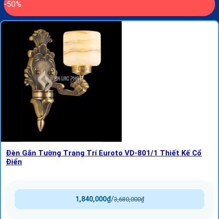
-50%
Đèn Gắn Tường Trang Trí Euroto VD-801/1 Thiết Kế Cổ
Điển
1,840,000
₫
/
3,680,000
₫