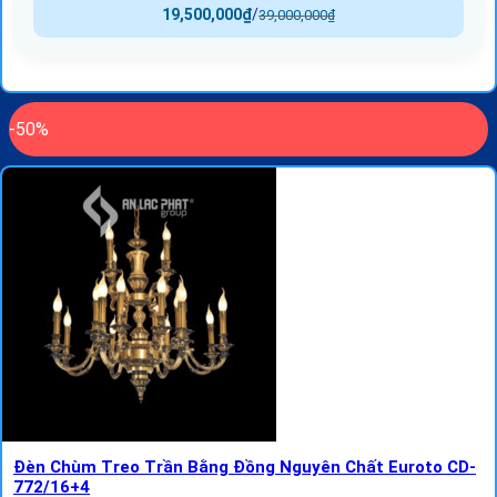
19,500,000
₫
/
39,000,000
₫
-50%
Đèn Chùm Treo Trần Bằng Đồng Nguyên Chất Euroto CD-
772/16+4