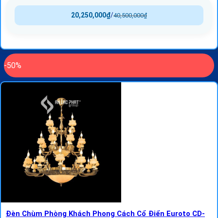
20,250,000
₫
/
40,500,000
₫
-50%
Đèn Chùm Phòng Khách Phong Cách Cổ Điển Euroto CD-