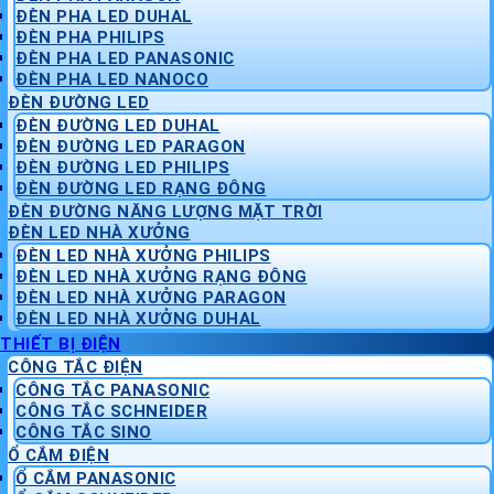
ĐÈN PHA LED DUHAL
ĐÈN PHA PHILIPS
ĐÈN PHA LED PANASONIC
ĐÈN PHA LED NANOCO
ĐÈN ĐƯỜNG LED
ĐÈN ĐƯỜNG LED DUHAL
ĐÈN ĐƯỜNG LED PARAGON
ĐÈN ĐƯỜNG LED PHILIPS
ĐÈN ĐƯỜNG LED RẠNG ĐÔNG
ĐÈN ĐƯỜNG NĂNG LƯỢNG MẶT TRỜI
ĐÈN LED NHÀ XƯỞNG
ĐÈN LED NHÀ XƯỞNG PHILIPS
ĐÈN LED NHÀ XƯỞNG RẠNG ĐÔNG
ĐÈN LED NHÀ XƯỞNG PARAGON
ĐÈN LED NHÀ XƯỞNG DUHAL
THIẾT BỊ ĐIỆN
CÔNG TẮC ĐIỆN
CÔNG TẮC PANASONIC
CÔNG TẮC SCHNEIDER
CÔNG TẮC SINO
Ổ CẮM ĐIỆN
Ổ CẮM PANASONIC