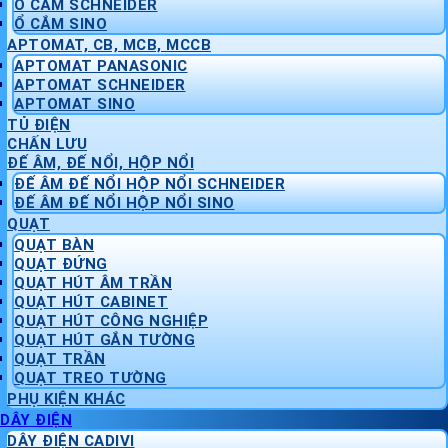
Ổ CẮM SCHNEIDER
Ổ CẮM SINO
APTOMAT, CB, MCB, MCCB
APTOMAT PANASONIC
APTOMAT SCHNEIDER
APTOMAT SINO
TỦ ĐIỆN
CHẤN LƯU
ĐẾ ÂM, ĐẾ NỔI, HỘP NỔI
ĐẾ ÂM ĐẾ NỔI HỘP NỔI SCHNEIDER
ĐẾ ÂM ĐẾ NỔI HỘP NỔI SINO
QUẠT
QUẠT BÀN
QUẠT ĐỨNG
QUẠT HÚT ÂM TRẦN
QUẠT HÚT CABINET
QUẠT HÚT CÔNG NGHIỆP
QUẠT HÚT GẮN TƯỜNG
QUẠT TRẦN
QUẠT TREO TƯỜNG
PHỤ KIỆN KHÁC
DÂY ĐIỆN
DÂY ĐIỆN CADIVI