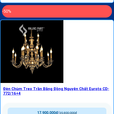
-50%
Đèn Chùm Treo Trần Bằng Đồng Nguyên Chất Euroto CD-
772/16+4
17,900,000
₫
/
35,800,000
₫