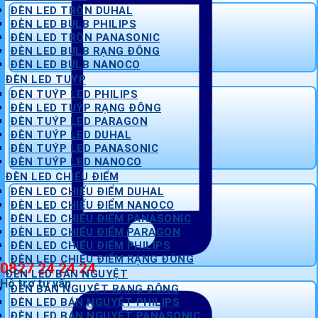
ĐÈN LED TRÒN DUHAL
ĐÈN LED BULB PHILIPS
ĐÈN LED TRÒN PANASONIC
ĐÈN LED BULB RẠNG ĐÔNG
ĐÈN LED BULB NANOCO
ĐÈN LED TUÝP
ĐÈN TUÝP LED PHILIPS
ĐÈN LED TUÝP RẠNG ĐÔNG
ĐÈN TUÝP LED PARAGON
ĐÈN TUÝP LED DUHAL
ĐÈN TUÝP LED PANASONIC
ĐÈN TUÝP LED NANOCO
ĐÈN LED CHIẾU ĐIỂM
ĐÈN LED CHIẾU ĐIỂM DUHAL
ĐÈN LED CHIẾU ĐIỂM NANOCO
ĐÈN LED CHIẾU ĐIỂM PANASONIC
ĐÈN LED CHIẾU ĐIỂM PARAGON
ĐÈN LED CHIẾU ĐIỂM PHILIPS
ĐÈN LED CHIẾU ĐIỂM RẠNG ĐÔNG
0827 24 24 24
ĐÈN LED BÁN NGUYỆT
Hỗ trợ tư vấn
ĐÈN BÁN NGUYỆT RẠNG ĐÔNG
ĐÈN LED BÁN NGUYỆT PHILIPS
ĐÈN LED BÁN NGUYỆT PANASONIC