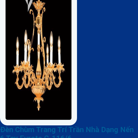
Đèn Chùm Trang Trí Trần Nhà Dạng Nến