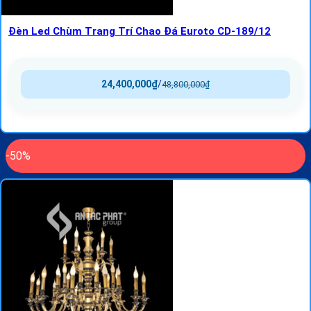
Đèn Led Chùm Trang Trí Chao Đá Euroto CD-189/12
24,400,000
₫
/
48,800,000
₫
-50%