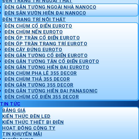
ĐÈN TRANG TRÍ NGOẠI THẤT
ĐÈN GẮN TƯỜNG NGOÀI NHÀ NANOCO
ĐÈN SÂN VƯỜN HIỆN ĐẠI NANOCO
ĐÈN TRANG TRÍ NỘI THẤT
ĐÈN CHÙM CỔ ĐIỂN EUROTO
ĐÈN CHÙM NẾN EUROTO
ĐÈN ỐP TRẦN CỔ ĐIỂN EUROTO
ĐÈN ỐP TRẦN TRANG TRÍ EUROTO
ĐÈN CÂY ĐỨNG EUROTO
ĐÈN GẮN TƯỜNG CỔ ĐIỂN EUROTO
ĐÈN GẮN TƯỜNG TÂN CỔ ĐIỂN EUROTO
ĐÈN GẮN TƯỜNG HIỆN ĐẠI EUROTO
ĐÈN CHÙM PHA LÊ 355 DECOR
ĐÈN CHÙM THẢ 355 DECOR
ĐÈN GẮN TƯỜNG 355 DECOR
ĐÈN GẮN TƯỜNG HIỆN ĐẠI PANASONIC
ĐÈN CHÙM CỔ ĐIỂN 355 DECOR
TIN TỨC
BẢNG GIÁ
KIẾN THỨC ĐÈN LED
KIẾN THỨC THIẾT BỊ ĐIỆN
HOẠT ĐỘNG CÔNG TY
TIN KHUYẾN MÃI