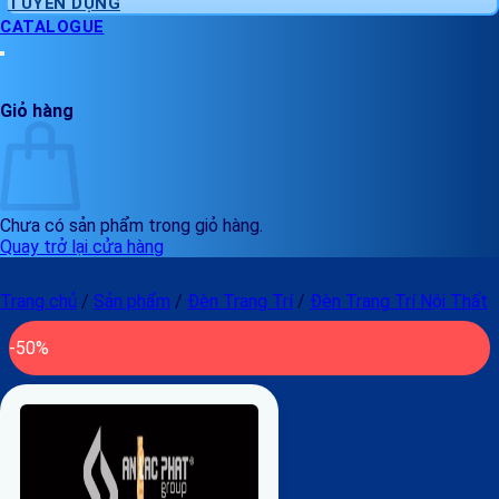
TUYỂN DỤNG
CATALOGUE
Giỏ hàng
Chưa có sản phẩm trong giỏ hàng.
Quay trở lại cửa hàng
Trang chủ
/
Sản phẩm
/
Đèn Trang Trí
/
Đèn Trang Trí Nội Thất
-50%