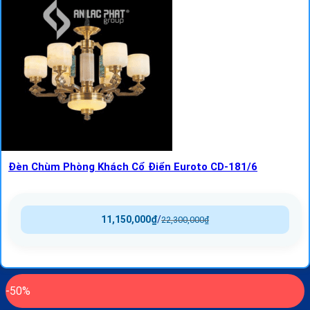
Đèn Chùm Phòng Khách Cổ Điển Euroto CD-181/6
11,150,000
₫
/
22,300,000
₫
-50%