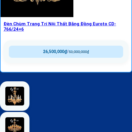
Đèn Chùm Trang Trí Nội Thất Bằng Đồng Euroto CD-
766/24+6
26,500,000
₫
/
53,000,000
₫