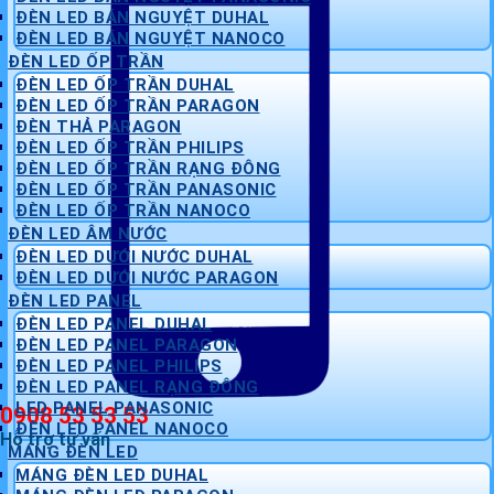
ĐÈN LED BÁN NGUYỆT DUHAL
ĐÈN LED BÁN NGUYỆT NANOCO
ĐÈN LED ỐP TRẦN
ĐÈN LED ỐP TRẦN DUHAL
ĐÈN LED ỐP TRẦN PARAGON
ĐÈN THẢ PARAGON
ĐÈN LED ỐP TRẦN PHILIPS
ĐÈN LED ỐP TRẦN RẠNG ĐÔNG
ĐÈN LED ỐP TRẦN PANASONIC
ĐÈN LED ỐP TRẦN NANOCO
ĐÈN LED ÂM NƯỚC
ĐÈN LED DƯỚI NƯỚC DUHAL
ĐÈN LED DƯỚI NƯỚC PARAGON
ĐÈN LED PANEL
ĐÈN LED PANEL DUHAL
ĐÈN LED PANEL PARAGON
ĐÈN LED PANEL PHILIPS
ĐÈN LED PANEL RẠNG ĐÔNG
LED PANEL PANASONIC
0908 53 53 53
ĐÈN LED PANEL NANOCO
Hỗ trợ tư vấn
MÁNG ĐÈN LED
MÁNG ĐÈN LED DUHAL