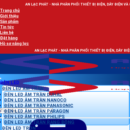
Bỏ
N LẠC PHÁT - NHÀ PHÂN PHỐI THIẾT BỊ ĐIỆN, DÂY ĐIỆN VÀ ĐÈN LED CHIẾU 
qua
Trang chủ
nội
Giới thiệu
dung
Sản phẩm
Tin tức
Liên hệ
Đặt hàng
Hồ sơ năng lực
AN LẠC PHÁT - NHÀ PHÂN PHỐI THIẾT BỊ ĐIỆN, DÂY ĐIỆN VÀ ĐÈN LED C
ĐÈN LED
ĐÈN LED ÂM TRẦN
ĐÈN LED ÂM TRẦN DUHAL
ĐÈN LED ÂM TRẦN NANOCO
ĐÈN LED ÂM TRẦN PANASONIC
Tìm
ĐÈN LED ÂM TRẦN PARAGON
kiếm:
ĐÈN LED ÂM TRẦN PHILIPS
ĐÈN LED ÂM TRẦN RẠNG ĐÔNG
ĐÈN LED TRÒN