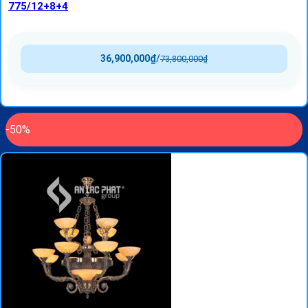
775/12+8+4
36,900,000
₫
/
73,800,000
₫
-50%