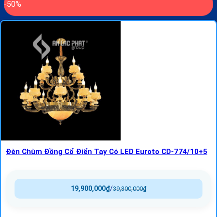
-50%
Đèn Chùm Đồng Cổ Điển Tay Có LED Euroto CD-774/10+5
19,900,000
₫
/
39,800,000
₫