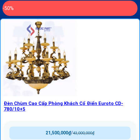
-50%
Đèn Chùm Cao Cấp Phòng Khách Cổ Điển Euroto CD-
780/10+5
21,500,000
₫
/
43,000,000
₫