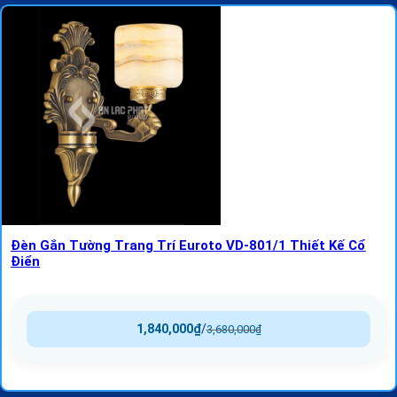
Đèn Gắn Tường Trang Trí Euroto VD-801/1 Thiết Kế Cổ
Điển
1,840,000
₫
/
3,680,000
₫