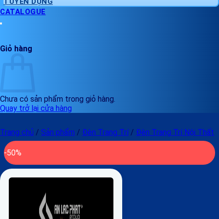
TUYỂN DỤNG
CATALOGUE
Giỏ hàng
Chưa có sản phẩm trong giỏ hàng.
Quay trở lại cửa hàng
Trang chủ
/
Sản phẩm
/
Đèn Trang Trí
/
Đèn Trang Trí Nội Thất
-50%