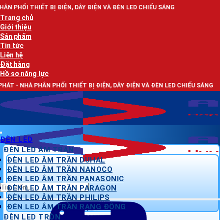
Bỏ
Ị ĐIỆN, DÂY ĐIỆN VÀ ĐÈN LED CHIẾU SÁNG
qua
Trang chủ
nội
Giới thiệu
dung
Sản phẩm
Tin tức
Liên hệ
Đặt hàng
Hồ sơ năng lực
PHỐI THIẾT BỊ ĐIỆN, DÂY ĐIỆN VÀ ĐÈN LED CHIẾU SÁNG
ĐÈN LED
ĐÈN LED ÂM TRẦN
ĐÈN LED ÂM TRẦN DUHAL
ĐÈN LED ÂM TRẦN NANOCO
ĐÈN LED ÂM TRẦN PANASONIC
Tìm
ĐÈN LED ÂM TRẦN PARAGON
kiếm:
ĐÈN LED ÂM TRẦN PHILIPS
ĐÈN LED ÂM TRẦN RẠNG ĐÔNG
ĐÈN LED TRÒN