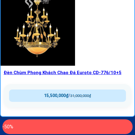
Đèn Chùm Phong Khách Chao Đá Euroto CD-776/10+5
15,500,000
₫
/
31,000,000
₫
-50%