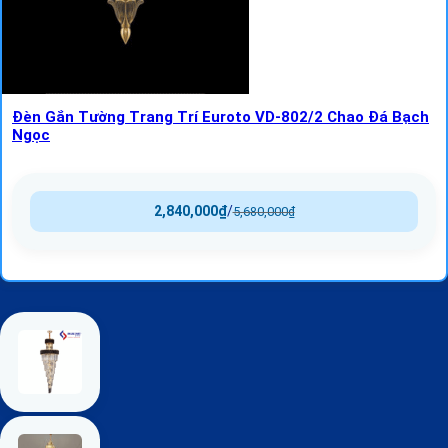
Đèn Gắn Tường Trang Trí Euroto VD-802/2 Chao Đá Bạch
Ngọc
2,840,000
₫
/
5,680,000
₫