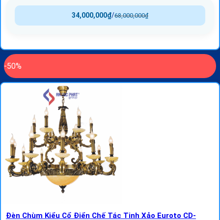
34,000,000
₫
/
68,000,000
₫
-50%
Đèn Chùm Kiểu Cổ Điển Chế Tác Tinh Xảo Euroto CD-