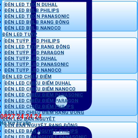
ĐÈN LED TRÒN DUHAL
ĐÈN LED BULB PHILIPS
ĐÈN LED TRÒN PANASONIC
ĐÈN LED BULB RẠNG ĐÔNG
ĐÈN LED BULB NANOCO
ĐÈN LED TUÝP
ĐÈN TUÝP LED PHILIPS
ĐÈN LED TUÝP RẠNG ĐÔNG
ĐÈN TUÝP LED PARAGON
ĐÈN TUÝP LED DUHAL
ĐÈN TUÝP LED PANASONIC
ĐÈN TUÝP LED NANOCO
ĐÈN LED CHIẾU ĐIỂM
ĐÈN LED CHIẾU ĐIỂM DUHAL
ĐÈN LED CHIẾU ĐIỂM NANOCO
ĐÈN LED CHIẾU ĐIỂM PANASONIC
ĐÈN LED CHIẾU ĐIỂM PARAGON
ĐÈN LED CHIẾU ĐIỂM PHILIPS
ĐÈN LED CHIẾU ĐIỂM RẠNG ĐÔNG
0827 24 24 24
ĐÈN LED BÁN NGUYỆT
Hỗ trợ tư vấn
ĐÈN BÁN NGUYỆT RẠNG ĐÔNG
ĐÈN LED BÁN NGUYỆT PHILIPS
ĐÈN LED BÁN NGUYỆT PANASONIC