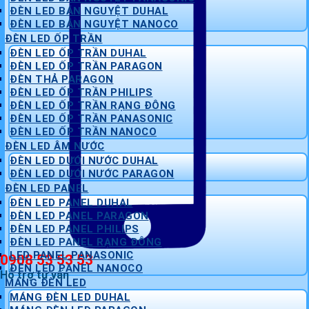
ĐÈN LED BÁN NGUYỆT DUHAL
ĐÈN LED BÁN NGUYỆT NANOCO
ĐÈN LED ỐP TRẦN
ĐÈN LED ỐP TRẦN DUHAL
ĐÈN LED ỐP TRẦN PARAGON
ĐÈN THẢ PARAGON
ĐÈN LED ỐP TRẦN PHILIPS
ĐÈN LED ỐP TRẦN RẠNG ĐÔNG
ĐÈN LED ỐP TRẦN PANASONIC
ĐÈN LED ỐP TRẦN NANOCO
ĐÈN LED ÂM NƯỚC
ĐÈN LED DƯỚI NƯỚC DUHAL
ĐÈN LED DƯỚI NƯỚC PARAGON
ĐÈN LED PANEL
ĐÈN LED PANEL DUHAL
ĐÈN LED PANEL PARAGON
ĐÈN LED PANEL PHILIPS
ĐÈN LED PANEL RẠNG ĐÔNG
LED PANEL PANASONIC
0908 53 53 53
ĐÈN LED PANEL NANOCO
Hỗ trợ tư vấn
MÁNG ĐÈN LED
MÁNG ĐÈN LED DUHAL