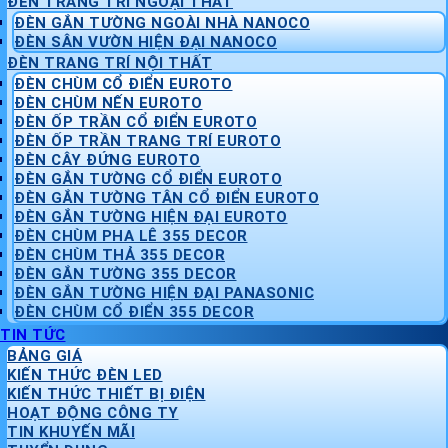
ĐÈN TRANG TRÍ NGOẠI THẤT
ĐÈN GẮN TƯỜNG NGOÀI NHÀ NANOCO
ĐÈN SÂN VƯỜN HIỆN ĐẠI NANOCO
ĐÈN TRANG TRÍ NỘI THẤT
ĐÈN CHÙM CỔ ĐIỂN EUROTO
ĐÈN CHÙM NẾN EUROTO
ĐÈN ỐP TRẦN CỔ ĐIỂN EUROTO
ĐÈN ỐP TRẦN TRANG TRÍ EUROTO
ĐÈN CÂY ĐỨNG EUROTO
ĐÈN GẮN TƯỜNG CỔ ĐIỂN EUROTO
ĐÈN GẮN TƯỜNG TÂN CỔ ĐIỂN EUROTO
ĐÈN GẮN TƯỜNG HIỆN ĐẠI EUROTO
ĐÈN CHÙM PHA LÊ 355 DECOR
ĐÈN CHÙM THẢ 355 DECOR
ĐÈN GẮN TƯỜNG 355 DECOR
ĐÈN GẮN TƯỜNG HIỆN ĐẠI PANASONIC
ĐÈN CHÙM CỔ ĐIỂN 355 DECOR
TIN TỨC
BẢNG GIÁ
KIẾN THỨC ĐÈN LED
KIẾN THỨC THIẾT BỊ ĐIỆN
HOẠT ĐỘNG CÔNG TY
TIN KHUYẾN MÃI