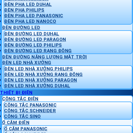
ĐÈN PHA LED DUHAL
ĐÈN PHA PHILIPS
ĐÈN PHA LED PANASONIC
ĐÈN PHA LED NANOCO
ĐÈN ĐƯỜNG LED
ĐÈN ĐƯỜNG LED DUHAL
ĐÈN ĐƯỜNG LED PARAGON
ĐÈN ĐƯỜNG LED PHILIPS
ĐÈN ĐƯỜNG LED RẠNG ĐÔNG
ĐÈN ĐƯỜNG NĂNG LƯỢNG MẶT TRỜI
ĐÈN LED NHÀ XƯỞNG
ĐÈN LED NHÀ XƯỞNG PHILIPS
ĐÈN LED NHÀ XƯỞNG RẠNG ĐÔNG
ĐÈN LED NHÀ XƯỞNG PARAGON
ĐÈN LED NHÀ XƯỞNG DUHAL
THIẾT BỊ ĐIỆN
CÔNG TẮC ĐIỆN
CÔNG TẮC PANASONIC
CÔNG TẮC SCHNEIDER
CÔNG TẮC SINO
Ổ CẮM ĐIỆN
Ổ CẮM PANASONIC