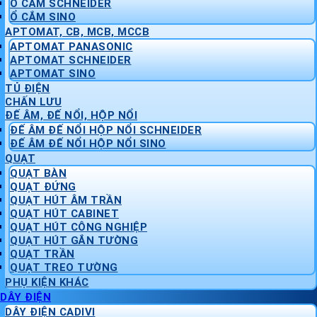
Ổ CẮM SCHNEIDER
Ổ CẮM SINO
APTOMAT, CB, MCB, MCCB
APTOMAT PANASONIC
APTOMAT SCHNEIDER
APTOMAT SINO
TỦ ĐIỆN
CHẤN LƯU
ĐẾ ÂM, ĐẾ NỔI, HỘP NỔI
ĐẾ ÂM ĐẾ NỔI HỘP NỔI SCHNEIDER
ĐẾ ÂM ĐẾ NỔI HỘP NỔI SINO
QUẠT
QUẠT BÀN
QUẠT ĐỨNG
QUẠT HÚT ÂM TRẦN
QUẠT HÚT CABINET
QUẠT HÚT CÔNG NGHIỆP
QUẠT HÚT GẮN TƯỜNG
QUẠT TRẦN
QUẠT TREO TƯỜNG
PHỤ KIỆN KHÁC
DÂY ĐIỆN
DÂY ĐIỆN CADIVI