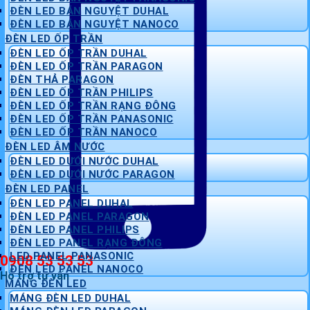
ĐÈN LED BÁN NGUYỆT DUHAL
ĐÈN LED BÁN NGUYỆT NANOCO
ĐÈN LED ỐP TRẦN
ĐÈN LED ỐP TRẦN DUHAL
ĐÈN LED ỐP TRẦN PARAGON
ĐÈN THẢ PARAGON
ĐÈN LED ỐP TRẦN PHILIPS
ĐÈN LED ỐP TRẦN RẠNG ĐÔNG
ĐÈN LED ỐP TRẦN PANASONIC
ĐÈN LED ỐP TRẦN NANOCO
ĐÈN LED ÂM NƯỚC
ĐÈN LED DƯỚI NƯỚC DUHAL
ĐÈN LED DƯỚI NƯỚC PARAGON
ĐÈN LED PANEL
ĐÈN LED PANEL DUHAL
ĐÈN LED PANEL PARAGON
ĐÈN LED PANEL PHILIPS
ĐÈN LED PANEL RẠNG ĐÔNG
LED PANEL PANASONIC
0908 53 53 53
ĐÈN LED PANEL NANOCO
Hỗ trợ tư vấn
MÁNG ĐÈN LED
MÁNG ĐÈN LED DUHAL