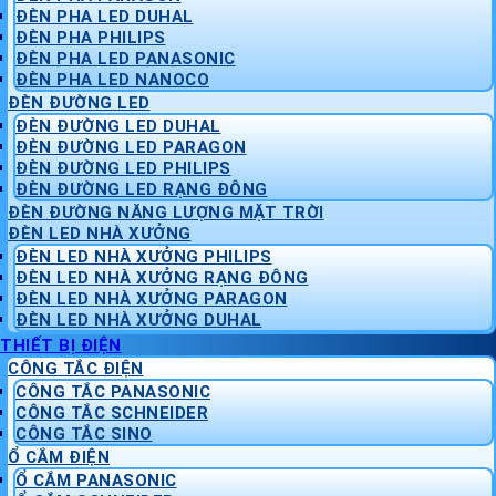
ĐÈN PHA LED DUHAL
ĐÈN PHA PHILIPS
ĐÈN PHA LED PANASONIC
ĐÈN PHA LED NANOCO
ĐÈN ĐƯỜNG LED
ĐÈN ĐƯỜNG LED DUHAL
ĐÈN ĐƯỜNG LED PARAGON
ĐÈN ĐƯỜNG LED PHILIPS
ĐÈN ĐƯỜNG LED RẠNG ĐÔNG
ĐÈN ĐƯỜNG NĂNG LƯỢNG MẶT TRỜI
ĐÈN LED NHÀ XƯỞNG
ĐÈN LED NHÀ XƯỞNG PHILIPS
ĐÈN LED NHÀ XƯỞNG RẠNG ĐÔNG
ĐÈN LED NHÀ XƯỞNG PARAGON
ĐÈN LED NHÀ XƯỞNG DUHAL
THIẾT BỊ ĐIỆN
CÔNG TẮC ĐIỆN
CÔNG TẮC PANASONIC
CÔNG TẮC SCHNEIDER
CÔNG TẮC SINO
Ổ CẮM ĐIỆN
Ổ CẮM PANASONIC