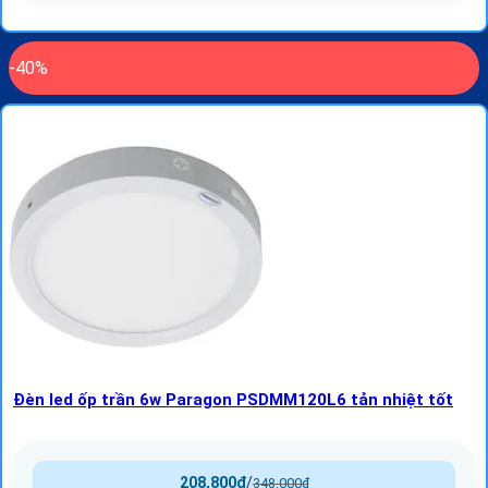
-40%
Đèn led ốp trần 6w Paragon PSDMM120L6 tản nhiệt tốt
208,800
₫
/
348,000
₫