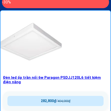
-30%
Đèn led ốp trần nổi 6w Paragon PSDJJ120L6 tiết kiệm
điện năng
282,800
₫
/
404,000
₫