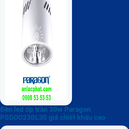
Đèn led ốp trần 30w Paragon
PSDOO230L30 giá chiết khấu cao