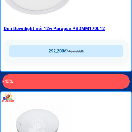
Đèn Downlight nổi 12w Paragon PSDMM170L12
292,200
₫
/
487,000
₫
-40%