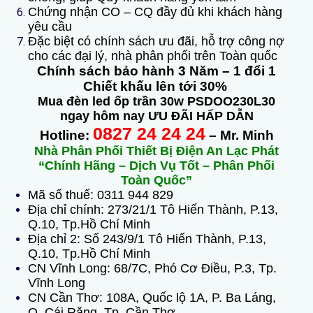
Chứng nhận CO – CQ đầy đủ khi khách hàng
yêu cầu
Đặc biệt có chính sách ưu đãi, hỗ trợ công nợ
cho các đại lý, nhà phân phối trên Toàn quốc
Chính sách bảo hành 3 Năm – 1 đổi 1
Chiết khấu lên tới 30%
Mua đèn led ốp trần 30w PSDOO230L30
ngay hôm nay ƯU ĐÃI HẤP DẪN
0827 24 24 24
Hotline:
– Mr. Minh
Nhà Phân Phối Thiết Bị Điện An Lạc Phát
“Chính Hãng – Dịch Vụ Tốt – Phân Phối
Toàn Quốc”
Mã số thuế: 0311 944 829
Địa chỉ chính: 273/21/1 Tô Hiến Thành, P.13,
Q.10, Tp.Hồ Chí Minh
Địa chỉ 2: Số 243/9/1 Tô Hiến Thành, P.13,
Q.10, Tp.Hồ Chí Minh
CN Vĩnh Long: 68/7C, Phó Cơ Điều, P.3, Tp.
Vĩnh Long
CN Cần Thơ: 108A, Quốc lộ 1A, P. Ba Láng,
Q. Cái Răng, Tp. Cần Thơ