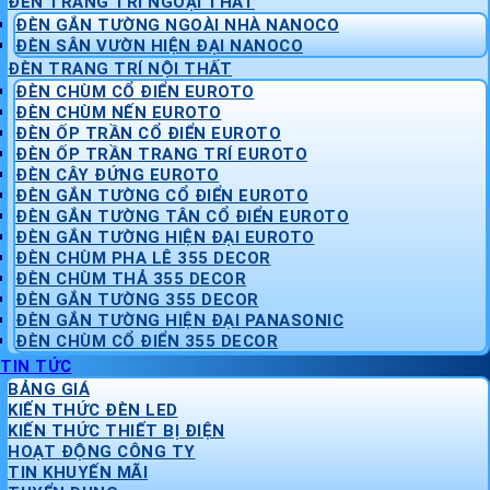
ĐÈN TRANG TRÍ NGOẠI THẤT
ĐÈN GẮN TƯỜNG NGOÀI NHÀ NANOCO
ĐÈN SÂN VƯỜN HIỆN ĐẠI NANOCO
ĐÈN TRANG TRÍ NỘI THẤT
ĐÈN CHÙM CỔ ĐIỂN EUROTO
ĐÈN CHÙM NẾN EUROTO
ĐÈN ỐP TRẦN CỔ ĐIỂN EUROTO
ĐÈN ỐP TRẦN TRANG TRÍ EUROTO
ĐÈN CÂY ĐỨNG EUROTO
ĐÈN GẮN TƯỜNG CỔ ĐIỂN EUROTO
ĐÈN GẮN TƯỜNG TÂN CỔ ĐIỂN EUROTO
ĐÈN GẮN TƯỜNG HIỆN ĐẠI EUROTO
ĐÈN CHÙM PHA LÊ 355 DECOR
ĐÈN CHÙM THẢ 355 DECOR
ĐÈN GẮN TƯỜNG 355 DECOR
ĐÈN GẮN TƯỜNG HIỆN ĐẠI PANASONIC
ĐÈN CHÙM CỔ ĐIỂN 355 DECOR
TIN TỨC
BẢNG GIÁ
KIẾN THỨC ĐÈN LED
KIẾN THỨC THIẾT BỊ ĐIỆN
HOẠT ĐỘNG CÔNG TY
TIN KHUYẾN MÃI