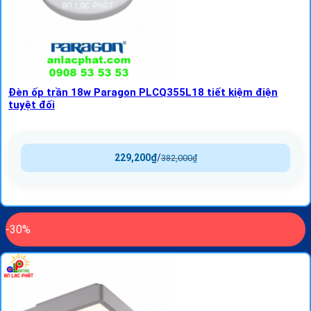
Đèn ốp trần 18w Paragon PLCQ355L18 tiết kiệm điện
tuyệt đối
229,200
₫
/
382,000
₫
-30%