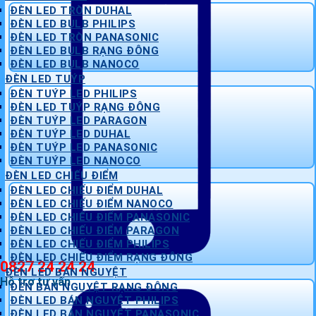
ĐÈN LED TRÒN DUHAL
ĐÈN LED BULB PHILIPS
ĐÈN LED TRÒN PANASONIC
ĐÈN LED BULB RẠNG ĐÔNG
ĐÈN LED BULB NANOCO
ĐÈN LED TUÝP
ĐÈN TUÝP LED PHILIPS
ĐÈN LED TUÝP RẠNG ĐÔNG
ĐÈN TUÝP LED PARAGON
ĐÈN TUÝP LED DUHAL
ĐÈN TUÝP LED PANASONIC
ĐÈN TUÝP LED NANOCO
ĐÈN LED CHIẾU ĐIỂM
ĐÈN LED CHIẾU ĐIỂM DUHAL
ĐÈN LED CHIẾU ĐIỂM NANOCO
ĐÈN LED CHIẾU ĐIỂM PANASONIC
ĐÈN LED CHIẾU ĐIỂM PARAGON
ĐÈN LED CHIẾU ĐIỂM PHILIPS
ĐÈN LED CHIẾU ĐIỂM RẠNG ĐÔNG
0827 24 24 24
ĐÈN LED BÁN NGUYỆT
Hỗ trợ tư vấn
ĐÈN BÁN NGUYỆT RẠNG ĐÔNG
ĐÈN LED BÁN NGUYỆT PHILIPS
ĐÈN LED BÁN NGUYỆT PANASONIC