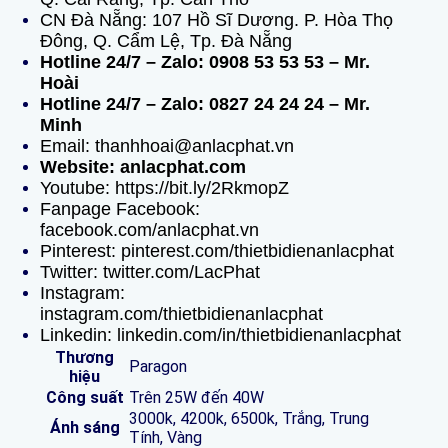
CN Đà Nẵng: 107 Hồ Sĩ Dương. P. Hòa Thọ
Đông, Q. Cẩm Lệ, Tp. Đà Nẵng
Hotline 24/7 – Zalo: 0908 53 53 53 – Mr.
Hoài
Hotline 24/7 – Zalo: 0827 24 24 24 – Mr.
Minh
Email: thanhhoai@anlacphat.vn
Website: anlacphat.com
Youtube: https://bit.ly/2RkmopZ
Fanpage Facebook:
facebook.com/anlacphat.vn
Pinterest: pinterest.com/thietbidienanlacphat
Twitter: twitter.com/LacPhat
Instagram:
instagram.com/thietbidienanlacphat
Linkedin: linkedin.com/in/thietbidienanlacphat
Thương
Paragon
hiệu
Công suất
Trên 25W đến 40W
3000k, 4200k, 6500k, Trắng, Trung
Ánh sáng
Tính, Vàng