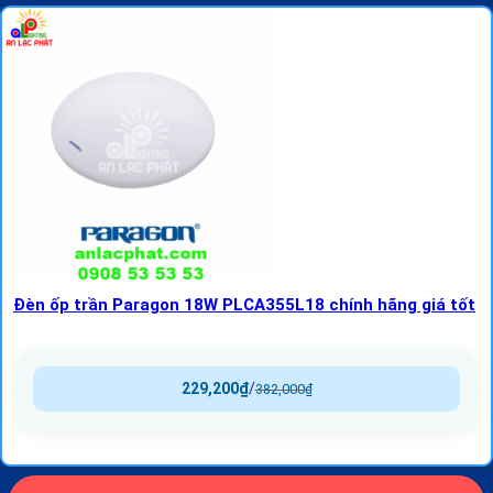
Đèn ốp trần Paragon 18W PLCA355L18 chính hãng giá tốt
229,200
₫
/
382,000
₫