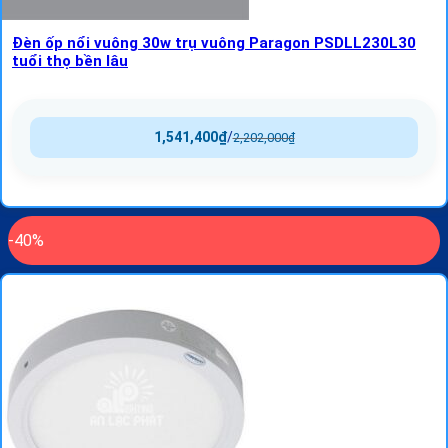
Đèn ốp nổi vuông 30w trụ vuông Paragon PSDLL230L30
tuổi thọ bền lâu
1,541,400
₫
/
2,202,000
₫
-40%