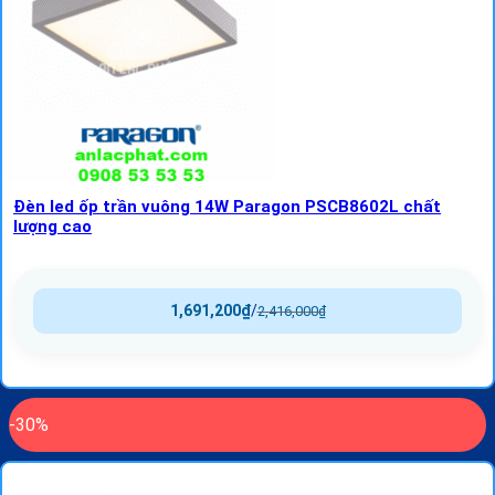
Đèn led ốp trần vuông 14W Paragon PSCB8602L chất
lượng cao
1,691,200
₫
/
2,416,000
₫
-30%