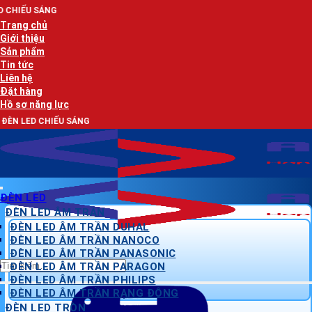
Bỏ
AN
qua
Trang chủ
nội
Giới thiệu
dung
Sản phẩm
Tin tức
Liên hệ
Đặt hàng
Hồ sơ năng lực
 SÁNG
ĐÈN LED
ĐÈN LED ÂM TRẦN
ĐÈN LED ÂM TRẦN DUHAL
ĐÈN LED ÂM TRẦN NANOCO
ĐÈN LED ÂM TRẦN PANASONIC
Tìm
ĐÈN LED ÂM TRẦN PARAGON
kiếm:
ĐÈN LED ÂM TRẦN PHILIPS
ĐÈN LED ÂM TRẦN RẠNG ĐÔNG
ĐÈN LED TRÒN