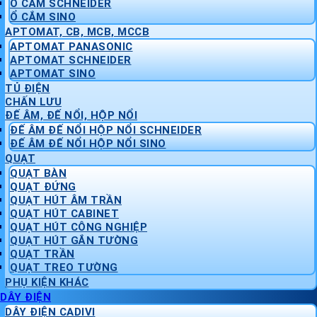
Ổ CẮM SCHNEIDER
Ổ CẮM SINO
APTOMAT, CB, MCB, MCCB
APTOMAT PANASONIC
APTOMAT SCHNEIDER
APTOMAT SINO
TỦ ĐIỆN
CHẤN LƯU
ĐẾ ÂM, ĐẾ NỔI, HỘP NỔI
ĐẾ ÂM ĐẾ NỔI HỘP NỔI SCHNEIDER
ĐẾ ÂM ĐẾ NỔI HỘP NỔI SINO
QUẠT
QUẠT BÀN
QUẠT ĐỨNG
QUẠT HÚT ÂM TRẦN
QUẠT HÚT CABINET
QUẠT HÚT CÔNG NGHIỆP
QUẠT HÚT GẮN TƯỜNG
QUẠT TRẦN
QUẠT TREO TƯỜNG
PHỤ KIỆN KHÁC
DÂY ĐIỆN
DÂY ĐIỆN CADIVI