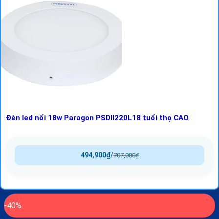
Đèn led nổi 18w Paragon PSDII220L18 tuổi thọ CAO
494,900
₫
/
707,000
₫
-40%