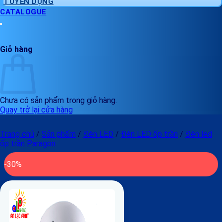
TUYỂN DỤNG
CATALOGUE
Giỏ hàng
Chưa có sản phẩm trong giỏ hàng.
Quay trở lại cửa hàng
Trang chủ
/
Sản phẩm
/
Đèn LED
/
Đèn LED ốp trần
/
Đèn led
ốp trần Paragon
-30%