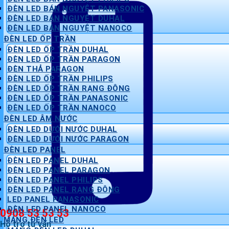
ĐÈN LED BÁN NGUYỆT PANASONIC
ĐÈN LED BÁN NGUYỆT DUHAL
ĐÈN LED BÁN NGUYỆT NANOCO
ĐÈN LED ỐP TRẦN
ĐÈN LED ỐP TRẦN DUHAL
ĐÈN LED ỐP TRẦN PARAGON
ĐÈN THẢ PARAGON
ĐÈN LED ỐP TRẦN PHILIPS
ĐÈN LED ỐP TRẦN RẠNG ĐÔNG
ĐÈN LED ỐP TRẦN PANASONIC
ĐÈN LED ỐP TRẦN NANOCO
ĐÈN LED ÂM NƯỚC
ĐÈN LED DƯỚI NƯỚC DUHAL
ĐÈN LED DƯỚI NƯỚC PARAGON
ĐÈN LED PANEL
ĐÈN LED PANEL DUHAL
ĐÈN LED PANEL PARAGON
ĐÈN LED PANEL PHILIPS
ĐÈN LED PANEL RẠNG ĐÔNG
LED PANEL PANASONIC
ĐÈN LED PANEL NANOCO
0908 53 53 53
MÁNG ĐÈN LED
Hỗ trợ tư vấn