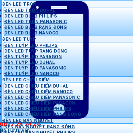
ĐÈN LED TRÒN
ĐÈN LED TRÒN DUHAL
ĐÈN LED BULB PHILIPS
ĐÈN LED TRÒN PANASONIC
ĐÈN LED BULB RẠNG ĐÔNG
ĐÈN LED BULB NANOCO
ĐÈN LED TUÝP
ĐÈN TUÝP LED PHILIPS
ĐÈN LED TUÝP RẠNG ĐÔNG
ĐÈN TUÝP LED PARAGON
ĐÈN TUÝP LED DUHAL
ĐÈN TUÝP LED PANASONIC
ĐÈN TUÝP LED NANOCO
ĐÈN LED CHIẾU ĐIỂM
ĐÈN LED CHIẾU ĐIỂM DUHAL
ĐÈN LED CHIẾU ĐIỂM NANOCO
ĐÈN LED CHIẾU ĐIỂM PANASONIC
ĐÈN LED CHIẾU ĐIỂM PARAGON
ĐÈN LED CHIẾU ĐIỂM PHILIPS
ĐÈN LED CHIẾU ĐIỂM RẠNG ĐÔNG
ĐÈN LED BÁN NGUYỆT
0827 24 24 24
ĐÈN BÁN NGUYỆT RẠNG ĐÔNG
Hỗ trợ tư vấn
ĐÈN LED BÁN NGUYỆT PHILIPS