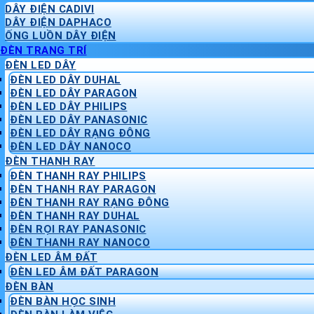
DÂY ĐIỆN CADIVI
DÂY ĐIỆN DAPHACO
ỐNG LUỒN DÂY ĐIỆN
ĐÈN TRANG TRÍ
ĐÈN LED DÂY
ĐÈN LED DÂY DUHAL
ĐÈN LED DÂY PARAGON
ĐÈN LED DÂY PHILIPS
ĐÈN LED DÂY PANASONIC
ĐÈN LED DÂY RẠNG ĐÔNG
ĐÈN LED DÂY NANOCO
ĐÈN THANH RAY
ĐÈN THANH RAY PHILIPS
ĐÈN THANH RAY PARAGON
ĐÈN THANH RAY RẠNG ĐÔNG
ĐÈN THANH RAY DUHAL
ĐÈN RỌI RAY PANASONIC
ĐÈN THANH RAY NANOCO
ĐÈN LED ÂM ĐẤT
ĐÈN LED ÂM ĐẤT PARAGON
ĐÈN BÀN
ĐÈN BÀN HỌC SINH