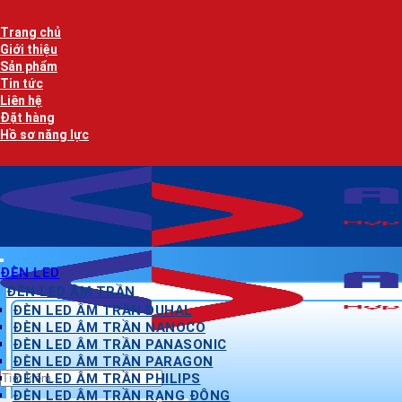
Bỏ
qua
Trang chủ
nội
Giới thiệu
dung
Sản phẩm
Tin tức
Liên hệ
Đặt hàng
Hồ sơ năng lực
ĐÈN LED
ĐÈN LED ÂM TRẦN
ĐÈN LED ÂM TRẦN DUHAL
ĐÈN LED ÂM TRẦN NANOCO
ĐÈN LED ÂM TRẦN PANASONIC
ĐÈN LED ÂM TRẦN PARAGON
Tìm
ĐÈN LED ÂM TRẦN PHILIPS
kiếm:
ĐÈN LED ÂM TRẦN RẠNG ĐÔNG