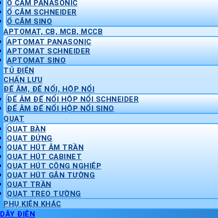
Ổ CẮM PANASONIC
Ổ CẮM SCHNEIDER
Ổ CẮM SINO
APTOMAT, CB, MCB, MCCB
APTOMAT PANASONIC
APTOMAT SCHNEIDER
APTOMAT SINO
TỦ ĐIỆN
CHẤN LƯU
ĐẾ ÂM, ĐẾ NỔI, HỘP NỔI
ĐẾ ÂM ĐẾ NỔI HỘP NỔI SCHNEIDER
ĐẾ ÂM ĐẾ NỔI HỘP NỔI SINO
QUẠT
QUẠT BÀN
QUẠT ĐỨNG
QUẠT HÚT ÂM TRẦN
QUẠT HÚT CABINET
QUẠT HÚT CÔNG NGHIỆP
QUẠT HÚT GẮN TƯỜNG
QUẠT TRẦN
QUẠT TREO TƯỜNG
PHỤ KIỆN KHÁC
DÂY ĐIỆN