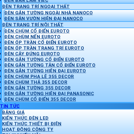
ĐÈN BÀN LÀM VIỆC
ĐÈN TRANG TRÍ NGOẠI THẤT
ĐÈN GẮN TƯỜNG NGOÀI NHÀ NANOCO
ĐÈN SÂN VƯỜN HIỆN ĐẠI NANOCO
ĐÈN TRANG TRÍ NỘI THẤT
ĐÈN CHÙM CỔ ĐIỂN EUROTO
ĐÈN CHÙM NẾN EUROTO
ĐÈN ỐP TRẦN CỔ ĐIỂN EUROTO
ĐÈN ỐP TRẦN TRANG TRÍ EUROTO
ĐÈN CÂY ĐỨNG EUROTO
ĐÈN GẮN TƯỜNG CỔ ĐIỂN EUROTO
ĐÈN GẮN TƯỜNG TÂN CỔ ĐIỂN EUROTO
ĐÈN GẮN TƯỜNG HIỆN ĐẠI EUROTO
ĐÈN CHÙM PHA LÊ 355 DECOR
ĐÈN CHÙM THẢ 355 DECOR
ĐÈN GẮN TƯỜNG 355 DECOR
ĐÈN GẮN TƯỜNG HIỆN ĐẠI PANASONIC
ĐÈN CHÙM CỔ ĐIỂN 355 DECOR
TIN TỨC
BẢNG GIÁ
KIẾN THỨC ĐÈN LED
KIẾN THỨC THIẾT BỊ ĐIỆN
HOẠT ĐỘNG CÔNG TY