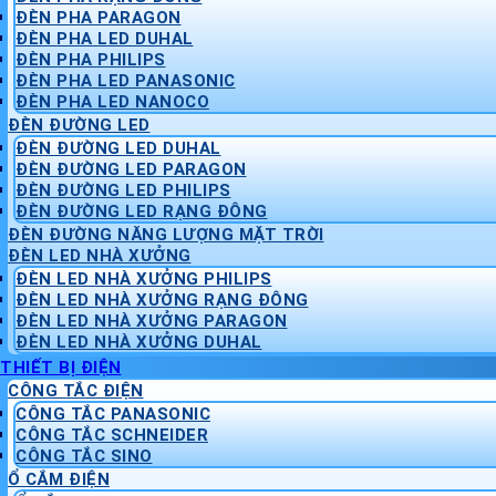
ĐÈN PHA PARAGON
ĐÈN PHA LED DUHAL
ĐÈN PHA PHILIPS
ĐÈN PHA LED PANASONIC
ĐÈN PHA LED NANOCO
ĐÈN ĐƯỜNG LED
ĐÈN ĐƯỜNG LED DUHAL
ĐÈN ĐƯỜNG LED PARAGON
ĐÈN ĐƯỜNG LED PHILIPS
ĐÈN ĐƯỜNG LED RẠNG ĐÔNG
ĐÈN ĐƯỜNG NĂNG LƯỢNG MẶT TRỜI
ĐÈN LED NHÀ XƯỞNG
ĐÈN LED NHÀ XƯỞNG PHILIPS
ĐÈN LED NHÀ XƯỞNG RẠNG ĐÔNG
ĐÈN LED NHÀ XƯỞNG PARAGON
ĐÈN LED NHÀ XƯỞNG DUHAL
THIẾT BỊ ĐIỆN
CÔNG TẮC ĐIỆN
CÔNG TẮC PANASONIC
CÔNG TẮC SCHNEIDER
CÔNG TẮC SINO
Ổ CẮM ĐIỆN