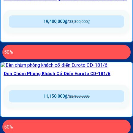
19,400,000
₫
/
38,800,000
₫
-50%
Đèn Chùm Phòng Khách Cổ Điển Euroto CD-181/6
11,150,000
₫
/
22,300,000
₫
-50%