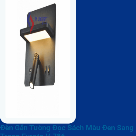
Đèn Gắn Tường Đọc Sách Màu Đen Sang