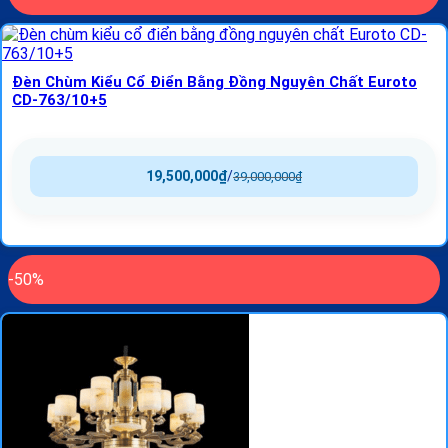
Đèn Chùm Kiểu Cổ Điển Bằng Đồng Nguyên Chất Euroto
CD-763/10+5
19,500,000
₫
/
39,000,000
₫
-50%