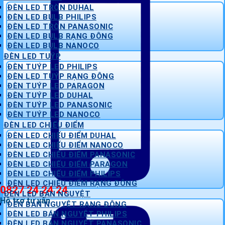
ĐÈN LED TRÒN DUHAL
ĐÈN LED BULB PHILIPS
ĐÈN LED TRÒN PANASONIC
ĐÈN LED BULB RẠNG ĐÔNG
ĐÈN LED BULB NANOCO
ĐÈN LED TUÝP
ĐÈN TUÝP LED PHILIPS
ĐÈN LED TUÝP RẠNG ĐÔNG
ĐÈN TUÝP LED PARAGON
ĐÈN TUÝP LED DUHAL
ĐÈN TUÝP LED PANASONIC
ĐÈN TUÝP LED NANOCO
ĐÈN LED CHIẾU ĐIỂM
ĐÈN LED CHIẾU ĐIỂM DUHAL
ĐÈN LED CHIẾU ĐIỂM NANOCO
ĐÈN LED CHIẾU ĐIỂM PANASONIC
ĐÈN LED CHIẾU ĐIỂM PARAGON
ĐÈN LED CHIẾU ĐIỂM PHILIPS
ĐÈN LED CHIẾU ĐIỂM RẠNG ĐÔNG
0827 24 24 24
ĐÈN LED BÁN NGUYỆT
Hỗ trợ tư vấn
ĐÈN BÁN NGUYỆT RẠNG ĐÔNG
ĐÈN LED BÁN NGUYỆT PHILIPS
ĐÈN LED BÁN NGUYỆT PANASONIC