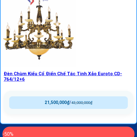
Đèn Chùm Kiểu Cổ Điển Chế Tác Tinh Xảo Euroto CD-
764/12+6
21,500,000
₫
/
43,000,000
₫
-50%