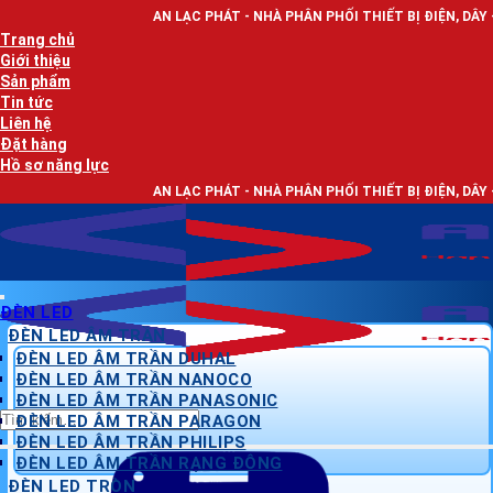
Bỏ
AN LẠC PHÁT - NHÀ PHÂN PHỐI THIẾT BỊ ĐIỆN, DÂY ĐIỆN VÀ ĐÈN LE
qua
Trang chủ
nội
Giới thiệu
dung
Sản phẩm
Tin tức
Liên hệ
Đặt hàng
Hồ sơ năng lực
AN LẠC PHÁT - NHÀ PHÂN PHỐI THIẾT BỊ ĐIỆN, DÂY ĐIỆN VÀ ĐÈN LE
ĐÈN LED
ĐÈN LED ÂM TRẦN
ĐÈN LED ÂM TRẦN DUHAL
ĐÈN LED ÂM TRẦN NANOCO
ĐÈN LED ÂM TRẦN PANASONIC
Tìm
ĐÈN LED ÂM TRẦN PARAGON
kiếm:
ĐÈN LED ÂM TRẦN PHILIPS
ĐÈN LED ÂM TRẦN RẠNG ĐÔNG
ĐÈN LED TRÒN