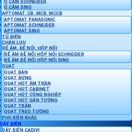
Ổ CẮM SCHNEIDER
Ổ CẮM SINO
APTOMAT, CB, MCB, MCCB
APTOMAT PANASONIC
APTOMAT SCHNEIDER
APTOMAT SINO
TỦ ĐIỆN
CHẤN LƯU
ĐẾ ÂM, ĐẾ NỔI, HỘP NỔI
ĐẾ ÂM ĐẾ NỔI HỘP NỔI SCHNEIDER
ĐẾ ÂM ĐẾ NỔI HỘP NỔI SINO
QUẠT
QUẠT BÀN
QUẠT ĐỨNG
QUẠT HÚT ÂM TRẦN
QUẠT HÚT CABINET
QUẠT HÚT CÔNG NGHIỆP
QUẠT HÚT GẮN TƯỜNG
QUẠT TRẦN
QUẠT TREO TƯỜNG
PHỤ KIỆN KHÁC
DÂY ĐIỆN
DÂY ĐIỆN CADIVI