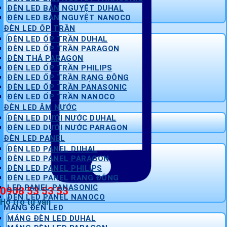
ĐÈN LED BÁN NGUYỆT DUHAL
ĐÈN LED BÁN NGUYỆT NANOCO
ĐÈN LED ỐP TRẦN
ĐÈN LED ỐP TRẦN DUHAL
ĐÈN LED ỐP TRẦN PARAGON
ĐÈN THẢ PARAGON
ĐÈN LED ỐP TRẦN PHILIPS
ĐÈN LED ỐP TRẦN RẠNG ĐÔNG
ĐÈN LED ỐP TRẦN PANASONIC
ĐÈN LED ỐP TRẦN NANOCO
ĐÈN LED ÂM NƯỚC
ĐÈN LED DƯỚI NƯỚC DUHAL
ĐÈN LED DƯỚI NƯỚC PARAGON
ĐÈN LED PANEL
ĐÈN LED PANEL DUHAL
ĐÈN LED PANEL PARAGON
ĐÈN LED PANEL PHILIPS
ĐÈN LED PANEL RẠNG ĐÔNG
LED PANEL PANASONIC
0908 53 53 53
ĐÈN LED PANEL NANOCO
Hỗ trợ tư vấn
MÁNG ĐÈN LED
MÁNG ĐÈN LED DUHAL