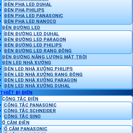
ĐÈN PHA LED DUHAL
ĐÈN PHA PHILIPS
ĐÈN PHA LED PANASONIC
ĐÈN PHA LED NANOCO
ĐÈN ĐƯỜNG LED
ĐÈN ĐƯỜNG LED DUHAL
ĐÈN ĐƯỜNG LED PARAGON
ĐÈN ĐƯỜNG LED PHILIPS
ĐÈN ĐƯỜNG LED RẠNG ĐÔNG
ĐÈN ĐƯỜNG NĂNG LƯỢNG MẶT TRỜI
ĐÈN LED NHÀ XƯỞNG
ĐÈN LED NHÀ XƯỞNG PHILIPS
ĐÈN LED NHÀ XƯỞNG RẠNG ĐÔNG
ĐÈN LED NHÀ XƯỞNG PARAGON
ĐÈN LED NHÀ XƯỞNG DUHAL
THIẾT BỊ ĐIỆN
CÔNG TẮC ĐIỆN
CÔNG TẮC PANASONIC
CÔNG TẮC SCHNEIDER
CÔNG TẮC SINO
Ổ CẮM ĐIỆN
Ổ CẮM PANASONIC