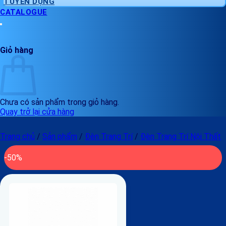
TUYỂN DỤNG
CATALOGUE
Giỏ hàng
Chưa có sản phẩm trong giỏ hàng.
Quay trở lại cửa hàng
Trang chủ
/
Sản phẩm
/
Đèn Trang Trí
/
Đèn Trang Trí Nội Thất
-50%