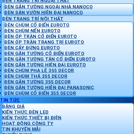
ĐÈN TRANG TRÍ NGOẠI THẤT
ĐÈN GẮN TƯỜNG NGOÀI NHÀ NANOCO
ĐÈN SÂN VƯỜN HIỆN ĐẠI NANOCO
ĐÈN TRANG TRÍ NỘI THẤT
ĐÈN CHÙM CỔ ĐIỂN EUROTO
ĐÈN CHÙM NẾN EUROTO
ĐÈN ỐP TRẦN CỔ ĐIỂN EUROTO
ĐÈN ỐP TRẦN TRANG TRÍ EUROTO
ĐÈN CÂY ĐỨNG EUROTO
ĐÈN GẮN TƯỜNG CỔ ĐIỂN EUROTO
ĐÈN GẮN TƯỜNG TÂN CỔ ĐIỂN EUROTO
ĐÈN GẮN TƯỜNG HIỆN ĐẠI EUROTO
ĐÈN CHÙM PHA LÊ 355 DECOR
ĐÈN CHÙM THẢ 355 DECOR
ĐÈN GẮN TƯỜNG 355 DECOR
ĐÈN GẮN TƯỜNG HIỆN ĐẠI PANASONIC
ĐÈN CHÙM CỔ ĐIỂN 355 DECOR
TIN TỨC
BẢNG GIÁ
KIẾN THỨC ĐÈN LED
KIẾN THỨC THIẾT BỊ ĐIỆN
HOẠT ĐỘNG CÔNG TY
TIN KHUYẾN MÃI