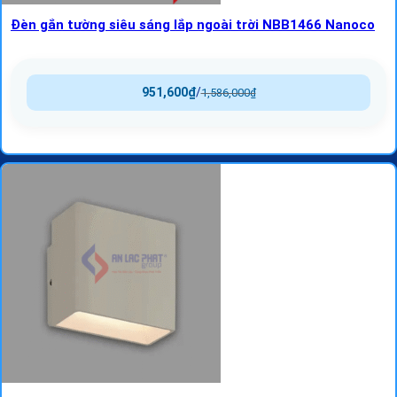
Đèn gắn tường siêu sáng lắp ngoài trời NBB1466 Nanoco
951,600
₫
/
1,586,000
₫