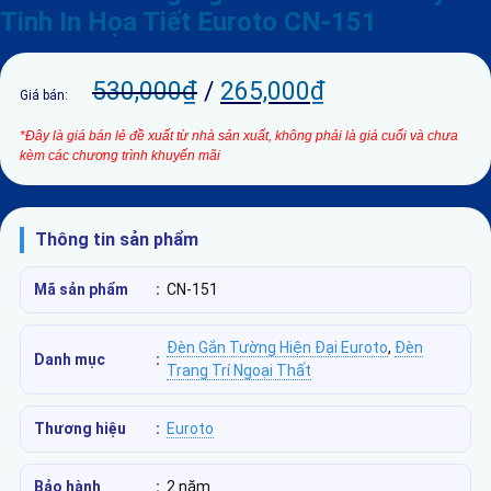
Tinh In Họa Tiết Euroto CN-151
530,000
₫
/
265,000
₫
Giá bán:
*Đây là giá bán lẻ đề xuất từ nhà sản xuất, không phải là giá cuối và chưa
kèm các chương trình khuyến mãi
Thông tin sản phẩm
Mã sản phẩm
:
CN-151
Đèn Gắn Tường Hiện Đại Euroto
,
Đèn
Danh mục
:
Trang Trí Ngoại Thất
Thương hiệu
:
Euroto
Bảo hành
:
2 năm