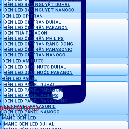
ĐÈN LED BÁN NGUYỆT DUHAL
ĐÈN LED BÁN NGUYỆT NANOCO
ĐÈN LED ỐP TRẦN
ĐÈN LED ỐP TRẦN DUHAL
ĐÈN LED ỐP TRẦN PARAGON
ĐÈN THẢ PARAGON
ĐÈN LED ỐP TRẦN PHILIPS
ĐÈN LED ỐP TRẦN RẠNG ĐÔNG
ĐÈN LED ỐP TRẦN PANASONIC
ĐÈN LED ỐP TRẦN NANOCO
ĐÈN LED ÂM NƯỚC
ĐÈN LED DƯỚI NƯỚC DUHAL
ĐÈN LED DƯỚI NƯỚC PARAGON
ĐÈN LED PANEL
ĐÈN LED PANEL DUHAL
ĐÈN LED PANEL PARAGON
ĐÈN LED PANEL PHILIPS
ĐÈN LED PANEL RẠNG ĐÔNG
LED PANEL PANASONIC
0908 53 53 53
ĐÈN LED PANEL NANOCO
Hỗ trợ tư vấn
MÁNG ĐÈN LED
MÁNG ĐÈN LED DUHAL