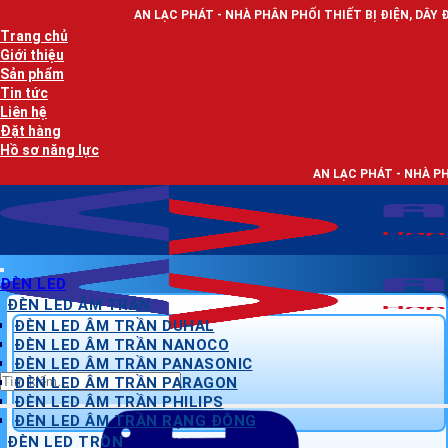
Bỏ
AN LẠC PHÁT - NHÀ PHÂN PHỐI THIẾT BỊ ĐIỆN, DÂY ĐIỆN VÀ ĐÈN LED
qua
Trang chủ
nội
Giới thiệu
dung
Sản phẩm
Tin tức
Liên hệ
Đặt hàng
Hồ sơ năng lực
AN LẠC PHÁT - NHÀ PHÂN PHỐI THIẾT B
ĐÈN LED
ĐÈN LED ÂM TRẦN
ĐÈN LED ÂM TRẦN DUHAL
ĐÈN LED ÂM TRẦN NANOCO
ĐÈN LED ÂM TRẦN PANASONIC
Tìm
ĐÈN LED ÂM TRẦN PARAGON
kiếm:
ĐÈN LED ÂM TRẦN PHILIPS
ĐÈN LED ÂM TRẦN RẠNG ĐÔNG
ĐÈN LED TRÒN