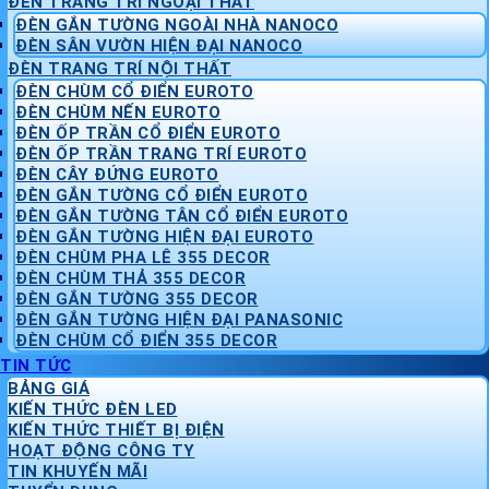
ĐÈN TRANG TRÍ NGOẠI THẤT
ĐÈN GẮN TƯỜNG NGOÀI NHÀ NANOCO
ĐÈN SÂN VƯỜN HIỆN ĐẠI NANOCO
ĐÈN TRANG TRÍ NỘI THẤT
ĐÈN CHÙM CỔ ĐIỂN EUROTO
ĐÈN CHÙM NẾN EUROTO
ĐÈN ỐP TRẦN CỔ ĐIỂN EUROTO
ĐÈN ỐP TRẦN TRANG TRÍ EUROTO
ĐÈN CÂY ĐỨNG EUROTO
ĐÈN GẮN TƯỜNG CỔ ĐIỂN EUROTO
ĐÈN GẮN TƯỜNG TÂN CỔ ĐIỂN EUROTO
ĐÈN GẮN TƯỜNG HIỆN ĐẠI EUROTO
ĐÈN CHÙM PHA LÊ 355 DECOR
ĐÈN CHÙM THẢ 355 DECOR
ĐÈN GẮN TƯỜNG 355 DECOR
ĐÈN GẮN TƯỜNG HIỆN ĐẠI PANASONIC
ĐÈN CHÙM CỔ ĐIỂN 355 DECOR
TIN TỨC
BẢNG GIÁ
KIẾN THỨC ĐÈN LED
KIẾN THỨC THIẾT BỊ ĐIỆN
HOẠT ĐỘNG CÔNG TY
TIN KHUYẾN MÃI