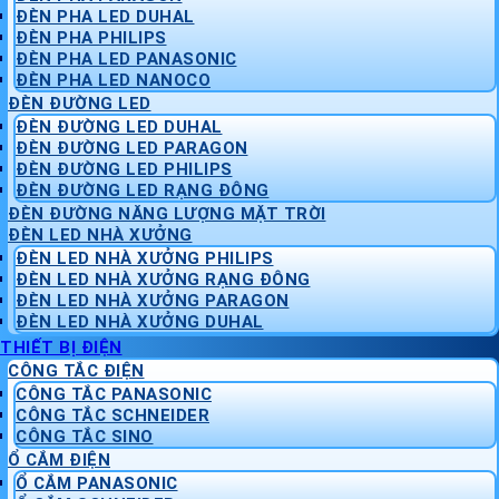
ĐÈN PHA LED DUHAL
ĐÈN PHA PHILIPS
ĐÈN PHA LED PANASONIC
ĐÈN PHA LED NANOCO
ĐÈN ĐƯỜNG LED
ĐÈN ĐƯỜNG LED DUHAL
ĐÈN ĐƯỜNG LED PARAGON
ĐÈN ĐƯỜNG LED PHILIPS
ĐÈN ĐƯỜNG LED RẠNG ĐÔNG
ĐÈN ĐƯỜNG NĂNG LƯỢNG MẶT TRỜI
ĐÈN LED NHÀ XƯỞNG
ĐÈN LED NHÀ XƯỞNG PHILIPS
ĐÈN LED NHÀ XƯỞNG RẠNG ĐÔNG
ĐÈN LED NHÀ XƯỞNG PARAGON
ĐÈN LED NHÀ XƯỞNG DUHAL
THIẾT BỊ ĐIỆN
CÔNG TẮC ĐIỆN
CÔNG TẮC PANASONIC
CÔNG TẮC SCHNEIDER
CÔNG TẮC SINO
Ổ CẮM ĐIỆN
Ổ CẮM PANASONIC