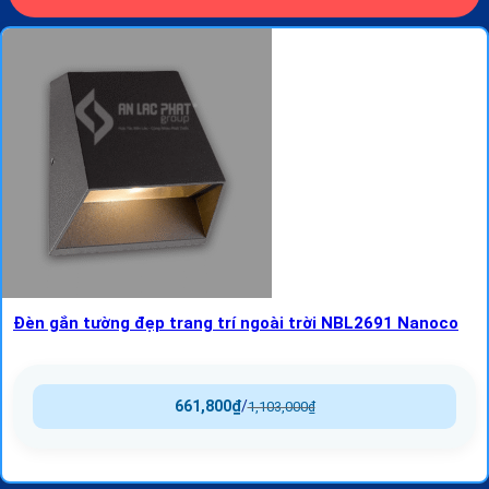
Đèn gắn tường đẹp trang trí ngoài trời NBL2691 Nanoco
661,800
₫
/
1,103,000
₫