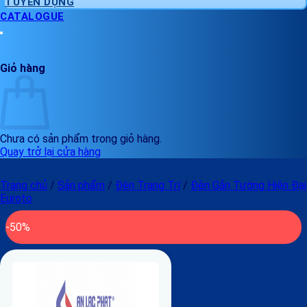
TUYỂN DỤNG
CATALOGUE
Giỏ hàng
Chưa có sản phẩm trong giỏ hàng.
Quay trở lại cửa hàng
Trang chủ
/
Sản phẩm
/
Đèn Trang Trí
/
Đèn Gắn Tường Hiện Đại
Euroto
-50%