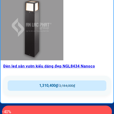
Đèn led sân vườn kiểu dáng đẹp NGL8434 Nanoco
1,310,400
₫
/
2,184,000
₫
-40%