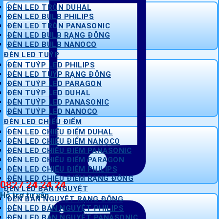
ĐÈN LED TRÒN DUHAL
ĐÈN LED BULB PHILIPS
ĐÈN LED TRÒN PANASONIC
ĐÈN LED BULB RẠNG ĐÔNG
ĐÈN LED BULB NANOCO
ĐÈN LED TUÝP
ĐÈN TUÝP LED PHILIPS
ĐÈN LED TUÝP RẠNG ĐÔNG
ĐÈN TUÝP LED PARAGON
ĐÈN TUÝP LED DUHAL
ĐÈN TUÝP LED PANASONIC
ĐÈN TUÝP LED NANOCO
ĐÈN LED CHIẾU ĐIỂM
ĐÈN LED CHIẾU ĐIỂM DUHAL
ĐÈN LED CHIẾU ĐIỂM NANOCO
ĐÈN LED CHIẾU ĐIỂM PANASONIC
ĐÈN LED CHIẾU ĐIỂM PARAGON
ĐÈN LED CHIẾU ĐIỂM PHILIPS
ĐÈN LED CHIẾU ĐIỂM RẠNG ĐÔNG
0827 24 24 24
ĐÈN LED BÁN NGUYỆT
Hỗ trợ tư vấn
ĐÈN BÁN NGUYỆT RẠNG ĐÔNG
ĐÈN LED BÁN NGUYỆT PHILIPS
ĐÈN LED BÁN NGUYỆT PANASONIC