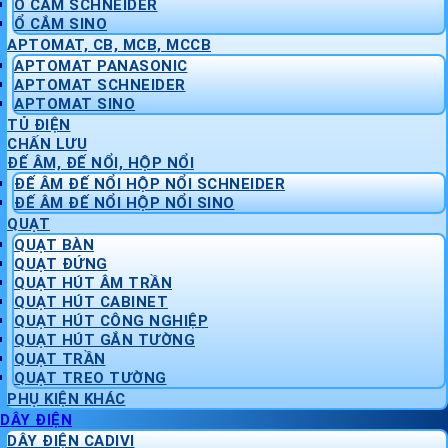
Ổ CẮM SCHNEIDER
Ổ CẮM SINO
APTOMAT, CB, MCB, MCCB
APTOMAT PANASONIC
APTOMAT SCHNEIDER
APTOMAT SINO
TỦ ĐIỆN
CHẤN LƯU
ĐẾ ÂM, ĐẾ NỔI, HỘP NỔI
ĐẾ ÂM ĐẾ NỔI HỘP NỔI SCHNEIDER
ĐẾ ÂM ĐẾ NỔI HỘP NỔI SINO
QUẠT
QUẠT BÀN
QUẠT ĐỨNG
QUẠT HÚT ÂM TRẦN
QUẠT HÚT CABINET
QUẠT HÚT CÔNG NGHIỆP
QUẠT HÚT GẮN TƯỜNG
QUẠT TRẦN
QUẠT TREO TƯỜNG
PHỤ KIỆN KHÁC
DÂY ĐIỆN
DÂY ĐIỆN CADIVI