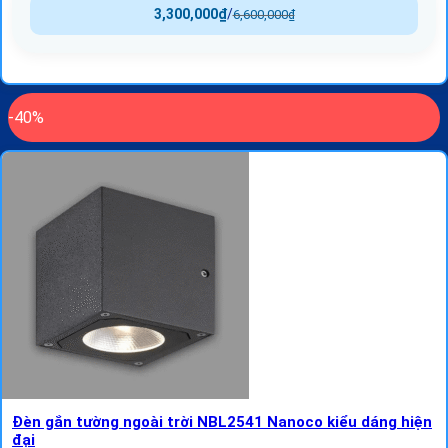
3,300,000
₫
/
6,600,000
₫
-40%
Đèn gắn tường ngoài trời NBL2541 Nanoco kiểu dáng hiện
đại