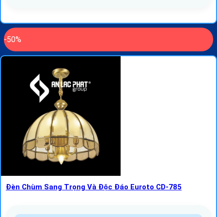
-50%
Đèn Chùm Sang Trọng Và Độc Đáo Euroto CD-785