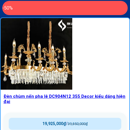
-50%
Đèn chùm nến pha lê DC904N12 355 Decor kiểu dáng hiện
đại
19,925,000
₫
/
39,850,000
₫