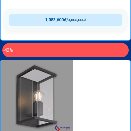
1,083,600
₫
/
1,806,000
₫
-40%