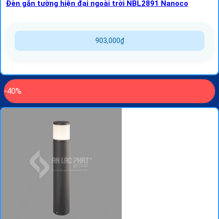
Đèn gắn tường hiện đại ngoài trời NBL2891 Nanoco
903,000
₫
-40%