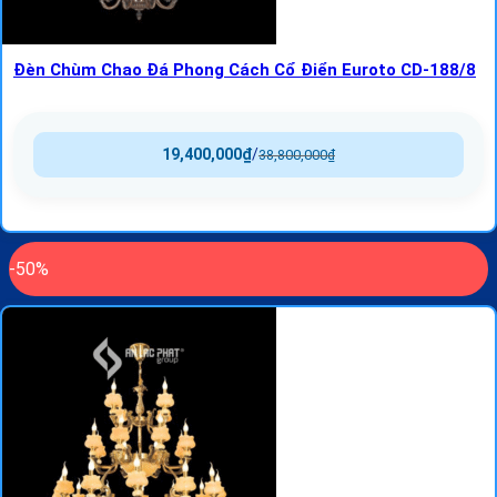
Đèn Chùm Chao Đá Phong Cách Cổ Điển Euroto CD-188/8
19,400,000
₫
/
38,800,000
₫
-50%