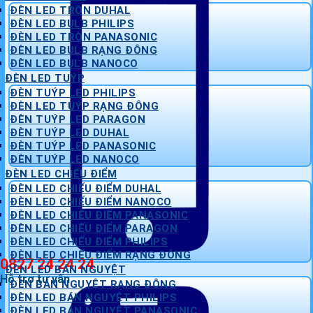
ĐÈN LED TRÒN DUHAL
ĐÈN LED BULB PHILIPS
ĐÈN LED TRÒN PANASONIC
ĐÈN LED BULB RẠNG ĐÔNG
ĐÈN LED BULB NANOCO
ĐÈN LED TUÝP
ĐÈN TUÝP LED PHILIPS
ĐÈN LED TUÝP RẠNG ĐÔNG
ĐÈN TUÝP LED PARAGON
ĐÈN TUÝP LED DUHAL
ĐÈN TUÝP LED PANASONIC
ĐÈN TUÝP LED NANOCO
ĐÈN LED CHIẾU ĐIỂM
ĐÈN LED CHIẾU ĐIỂM DUHAL
ĐÈN LED CHIẾU ĐIỂM NANOCO
ĐÈN LED CHIẾU ĐIỂM PANASONIC
ĐÈN LED CHIẾU ĐIỂM PARAGON
ĐÈN LED CHIẾU ĐIỂM PHILIPS
ĐÈN LED CHIẾU ĐIỂM RẠNG ĐÔNG
0827 24 24 24
ĐÈN LED BÁN NGUYỆT
Hỗ trợ tư vấn
ĐÈN BÁN NGUYỆT RẠNG ĐÔNG
ĐÈN LED BÁN NGUYỆT PHILIPS
ĐÈN LED BÁN NGUYỆT PANASONIC