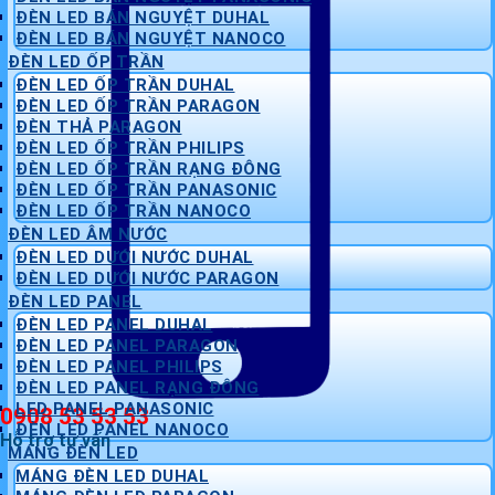
ĐÈN LED BÁN NGUYỆT DUHAL
ĐÈN LED BÁN NGUYỆT NANOCO
ĐÈN LED ỐP TRẦN
ĐÈN LED ỐP TRẦN DUHAL
ĐÈN LED ỐP TRẦN PARAGON
ĐÈN THẢ PARAGON
ĐÈN LED ỐP TRẦN PHILIPS
ĐÈN LED ỐP TRẦN RẠNG ĐÔNG
ĐÈN LED ỐP TRẦN PANASONIC
ĐÈN LED ỐP TRẦN NANOCO
ĐÈN LED ÂM NƯỚC
ĐÈN LED DƯỚI NƯỚC DUHAL
ĐÈN LED DƯỚI NƯỚC PARAGON
ĐÈN LED PANEL
ĐÈN LED PANEL DUHAL
ĐÈN LED PANEL PARAGON
ĐÈN LED PANEL PHILIPS
ĐÈN LED PANEL RẠNG ĐÔNG
LED PANEL PANASONIC
0908 53 53 53
ĐÈN LED PANEL NANOCO
Hỗ trợ tư vấn
MÁNG ĐÈN LED
MÁNG ĐÈN LED DUHAL