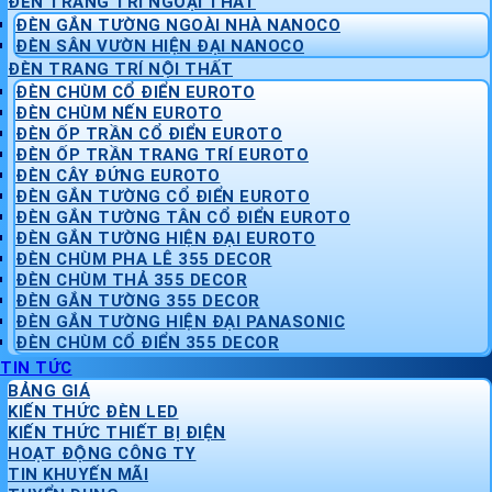
ĐÈN TRANG TRÍ NGOẠI THẤT
ĐÈN GẮN TƯỜNG NGOÀI NHÀ NANOCO
ĐÈN SÂN VƯỜN HIỆN ĐẠI NANOCO
ĐÈN TRANG TRÍ NỘI THẤT
ĐÈN CHÙM CỔ ĐIỂN EUROTO
ĐÈN CHÙM NẾN EUROTO
ĐÈN ỐP TRẦN CỔ ĐIỂN EUROTO
ĐÈN ỐP TRẦN TRANG TRÍ EUROTO
ĐÈN CÂY ĐỨNG EUROTO
ĐÈN GẮN TƯỜNG CỔ ĐIỂN EUROTO
ĐÈN GẮN TƯỜNG TÂN CỔ ĐIỂN EUROTO
ĐÈN GẮN TƯỜNG HIỆN ĐẠI EUROTO
ĐÈN CHÙM PHA LÊ 355 DECOR
ĐÈN CHÙM THẢ 355 DECOR
ĐÈN GẮN TƯỜNG 355 DECOR
ĐÈN GẮN TƯỜNG HIỆN ĐẠI PANASONIC
ĐÈN CHÙM CỔ ĐIỂN 355 DECOR
TIN TỨC
BẢNG GIÁ
KIẾN THỨC ĐÈN LED
KIẾN THỨC THIẾT BỊ ĐIỆN
HOẠT ĐỘNG CÔNG TY
TIN KHUYẾN MÃI