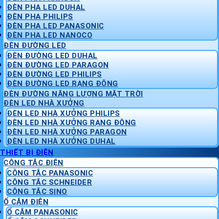
ĐÈN PHA LED DUHAL
ĐÈN PHA PHILIPS
ĐÈN PHA LED PANASONIC
ĐÈN PHA LED NANOCO
ĐÈN ĐƯỜNG LED
ĐÈN ĐƯỜNG LED DUHAL
ĐÈN ĐƯỜNG LED PARAGON
ĐÈN ĐƯỜNG LED PHILIPS
ĐÈN ĐƯỜNG LED RẠNG ĐÔNG
ĐÈN ĐƯỜNG NĂNG LƯỢNG MẶT TRỜI
ĐÈN LED NHÀ XƯỞNG
ĐÈN LED NHÀ XƯỞNG PHILIPS
ĐÈN LED NHÀ XƯỞNG RẠNG ĐÔNG
ĐÈN LED NHÀ XƯỞNG PARAGON
ĐÈN LED NHÀ XƯỞNG DUHAL
THIẾT BỊ ĐIỆN
CÔNG TẮC ĐIỆN
CÔNG TẮC PANASONIC
CÔNG TẮC SCHNEIDER
CÔNG TẮC SINO
Ổ CẮM ĐIỆN
Ổ CẮM PANASONIC