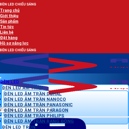
Bỏ
SÁNG
qua
Trang chủ
nội
Giới thiệu
dung
Sản phẩm
Tin tức
Liên hệ
Đặt hàng
Hồ sơ năng lực
SÁNG
ĐÈN LED
ĐÈN LED ÂM TRẦN
ĐÈN LED ÂM TRẦN DUHAL
ĐÈN LED ÂM TRẦN NANOCO
ĐÈN LED ÂM TRẦN PANASONIC
Tìm
ĐÈN LED ÂM TRẦN PARAGON
kiếm:
ĐÈN LED ÂM TRẦN PHILIPS
ĐÈN LED ÂM TRẦN RẠNG ĐÔNG
ĐÈN LED TRÒN