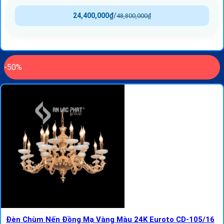
24,400,000
₫
/
48,800,000
₫
-50%
Đèn Chùm Nến Đồng Mạ Vàng Màu 24K Euroto CD-105/16