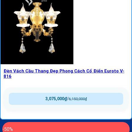
Đèn Vách Cầu Thang Đẹp Phong Cách Cổ Điển Euroto V-
816
3,075,000
₫
/
6,150,000
₫
-50%