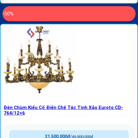
-50%
Đèn Chùm Kiểu Cổ Điển Chế Tác Tinh Xảo Euroto CD-
764/12+6
21,500,000
₫
/
43,000,000
₫