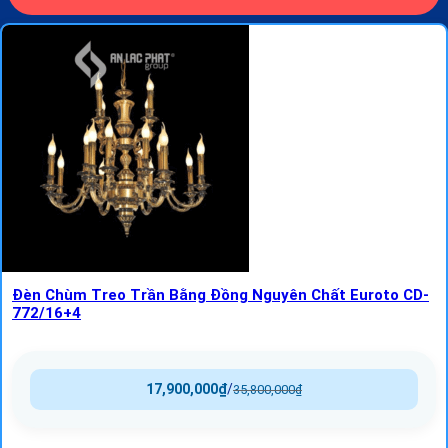
Đèn Chùm Treo Trần Bằng Đồng Nguyên Chất Euroto CD-
772/16+4
17,900,000
₫
/
35,800,000
₫