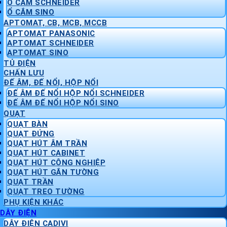
Ổ CẮM SCHNEIDER
Ổ CẮM SINO
APTOMAT, CB, MCB, MCCB
APTOMAT PANASONIC
APTOMAT SCHNEIDER
APTOMAT SINO
TỦ ĐIỆN
CHẤN LƯU
ĐẾ ÂM, ĐẾ NỔI, HỘP NỔI
ĐẾ ÂM ĐẾ NỔI HỘP NỔI SCHNEIDER
ĐẾ ÂM ĐẾ NỔI HỘP NỔI SINO
QUẠT
QUẠT BÀN
QUẠT ĐỨNG
QUẠT HÚT ÂM TRẦN
QUẠT HÚT CABINET
QUẠT HÚT CÔNG NGHIỆP
QUẠT HÚT GẮN TƯỜNG
QUẠT TRẦN
QUẠT TREO TƯỜNG
PHỤ KIỆN KHÁC
DÂY ĐIỆN
DÂY ĐIỆN CADIVI