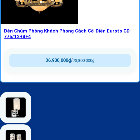
Đèn Chùm Phòng Khách Phong Cách Cổ Điển Euroto CD-
775/12+8+4
36,900,000
₫
/
73,800,000
₫