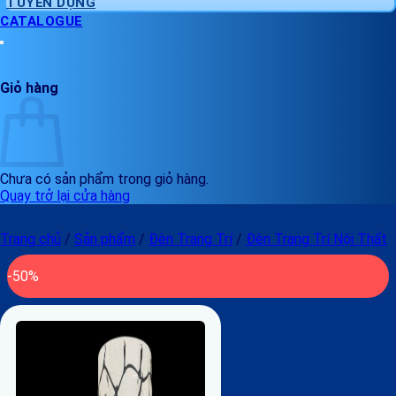
TUYỂN DỤNG
CATALOGUE
Giỏ hàng
Chưa có sản phẩm trong giỏ hàng.
Quay trở lại cửa hàng
Trang chủ
/
Sản phẩm
/
Đèn Trang Trí
/
Đèn Trang Trí Nội Thất
-50%