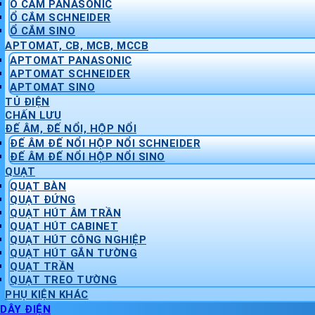
Ổ CẮM PANASONIC
Ổ CẮM SCHNEIDER
Ổ CẮM SINO
APTOMAT, CB, MCB, MCCB
APTOMAT PANASONIC
APTOMAT SCHNEIDER
APTOMAT SINO
TỦ ĐIỆN
CHẤN LƯU
ĐẾ ÂM, ĐẾ NỔI, HỘP NỔI
ĐẾ ÂM ĐẾ NỔI HỘP NỔI SCHNEIDER
ĐẾ ÂM ĐẾ NỔI HỘP NỔI SINO
QUẠT
QUẠT BÀN
QUẠT ĐỨNG
QUẠT HÚT ÂM TRẦN
QUẠT HÚT CABINET
QUẠT HÚT CÔNG NGHIỆP
QUẠT HÚT GẮN TƯỜNG
QUẠT TRẦN
QUẠT TREO TƯỜNG
PHỤ KIỆN KHÁC
DÂY ĐIỆN