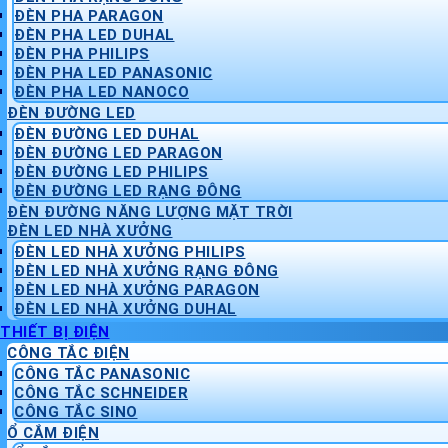
ĐÈN PHA PARAGON
ĐÈN PHA LED DUHAL
ĐÈN PHA PHILIPS
ĐÈN PHA LED PANASONIC
ĐÈN PHA LED NANOCO
ĐÈN ĐƯỜNG LED
ĐÈN ĐƯỜNG LED DUHAL
ĐÈN ĐƯỜNG LED PARAGON
ĐÈN ĐƯỜNG LED PHILIPS
ĐÈN ĐƯỜNG LED RẠNG ĐÔNG
ĐÈN ĐƯỜNG NĂNG LƯỢNG MẶT TRỜI
ĐÈN LED NHÀ XƯỞNG
ĐÈN LED NHÀ XƯỞNG PHILIPS
ĐÈN LED NHÀ XƯỞNG RẠNG ĐÔNG
ĐÈN LED NHÀ XƯỞNG PARAGON
ĐÈN LED NHÀ XƯỞNG DUHAL
THIẾT BỊ ĐIỆN
CÔNG TẮC ĐIỆN
CÔNG TẮC PANASONIC
CÔNG TẮC SCHNEIDER
CÔNG TẮC SINO
Ổ CẮM ĐIỆN