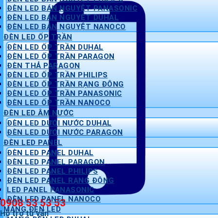
ĐÈN LED BÁN NGUYỆT PANASONIC
ĐÈN LED BÁN NGUYỆT DUHAL
ĐÈN LED BÁN NGUYỆT NANOCO
ĐÈN LED ỐP TRẦN
ĐÈN LED ỐP TRẦN DUHAL
ĐÈN LED ỐP TRẦN PARAGON
ĐÈN THẢ PARAGON
ĐÈN LED ỐP TRẦN PHILIPS
ĐÈN LED ỐP TRẦN RẠNG ĐÔNG
ĐÈN LED ỐP TRẦN PANASONIC
ĐÈN LED ỐP TRẦN NANOCO
ĐÈN LED ÂM NƯỚC
ĐÈN LED DƯỚI NƯỚC DUHAL
ĐÈN LED DƯỚI NƯỚC PARAGON
ĐÈN LED PANEL
ĐÈN LED PANEL DUHAL
ĐÈN LED PANEL PARAGON
ĐÈN LED PANEL PHILIPS
ĐÈN LED PANEL RẠNG ĐÔNG
LED PANEL PANASONIC
ĐÈN LED PANEL NANOCO
0908 53 53 53
MÁNG ĐÈN LED
Hỗ trợ tư vấn