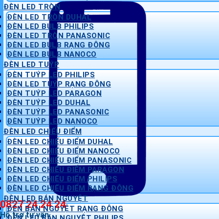
ĐÈN LED TRÒN
ĐÈN LED TRÒN DUHAL
ĐÈN LED BULB PHILIPS
ĐÈN LED TRÒN PANASONIC
ĐÈN LED BULB RẠNG ĐÔNG
ĐÈN LED BULB NANOCO
ĐÈN LED TUÝP
ĐÈN TUÝP LED PHILIPS
ĐÈN LED TUÝP RẠNG ĐÔNG
ĐÈN TUÝP LED PARAGON
ĐÈN TUÝP LED DUHAL
ĐÈN TUÝP LED PANASONIC
ĐÈN TUÝP LED NANOCO
ĐÈN LED CHIẾU ĐIỂM
ĐÈN LED CHIẾU ĐIỂM DUHAL
ĐÈN LED CHIẾU ĐIỂM NANOCO
ĐÈN LED CHIẾU ĐIỂM PANASONIC
ĐÈN LED CHIẾU ĐIỂM PARAGON
ĐÈN LED CHIẾU ĐIỂM PHILIPS
ĐÈN LED CHIẾU ĐIỂM RẠNG ĐÔNG
ĐÈN LED BÁN NGUYỆT
0827 24 24 24
ĐÈN BÁN NGUYỆT RẠNG ĐÔNG
Hỗ trợ tư vấn
ĐÈN LED BÁN NGUYỆT PHILIPS