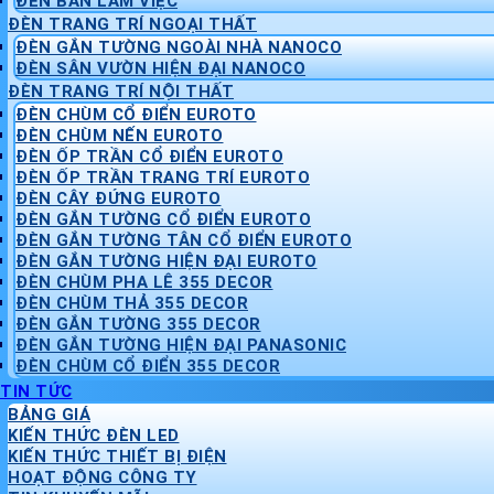
ĐÈN BÀN LÀM VIỆC
ĐÈN TRANG TRÍ NGOẠI THẤT
ĐÈN GẮN TƯỜNG NGOÀI NHÀ NANOCO
ĐÈN SÂN VƯỜN HIỆN ĐẠI NANOCO
ĐÈN TRANG TRÍ NỘI THẤT
ĐÈN CHÙM CỔ ĐIỂN EUROTO
ĐÈN CHÙM NẾN EUROTO
ĐÈN ỐP TRẦN CỔ ĐIỂN EUROTO
ĐÈN ỐP TRẦN TRANG TRÍ EUROTO
ĐÈN CÂY ĐỨNG EUROTO
ĐÈN GẮN TƯỜNG CỔ ĐIỂN EUROTO
ĐÈN GẮN TƯỜNG TÂN CỔ ĐIỂN EUROTO
ĐÈN GẮN TƯỜNG HIỆN ĐẠI EUROTO
ĐÈN CHÙM PHA LÊ 355 DECOR
ĐÈN CHÙM THẢ 355 DECOR
ĐÈN GẮN TƯỜNG 355 DECOR
ĐÈN GẮN TƯỜNG HIỆN ĐẠI PANASONIC
ĐÈN CHÙM CỔ ĐIỂN 355 DECOR
TIN TỨC
BẢNG GIÁ
KIẾN THỨC ĐÈN LED
KIẾN THỨC THIẾT BỊ ĐIỆN
HOẠT ĐỘNG CÔNG TY