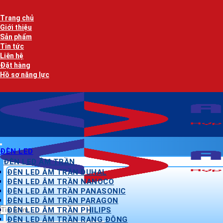
Bỏ
qua
Trang chủ
nội
Giới thiệu
dung
Sản phẩm
Tin tức
Liên hệ
Đặt hàng
Hồ sơ năng lực
ĐÈN LED
ĐÈN LED ÂM TRẦN
ĐÈN LED ÂM TRẦN DUHAL
ĐÈN LED ÂM TRẦN NANOCO
ĐÈN LED ÂM TRẦN PANASONIC
ĐÈN LED ÂM TRẦN PARAGON
Tìm
ĐÈN LED ÂM TRẦN PHILIPS
kiếm:
ĐÈN LED ÂM TRẦN RẠNG ĐÔNG