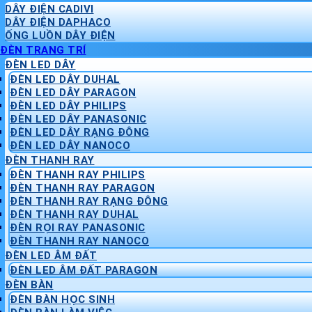
DÂY ĐIỆN CADIVI
DÂY ĐIỆN DAPHACO
ỐNG LUỒN DÂY ĐIỆN
ĐÈN TRANG TRÍ
ĐÈN LED DÂY
ĐÈN LED DÂY DUHAL
ĐÈN LED DÂY PARAGON
ĐÈN LED DÂY PHILIPS
ĐÈN LED DÂY PANASONIC
ĐÈN LED DÂY RẠNG ĐÔNG
ĐÈN LED DÂY NANOCO
ĐÈN THANH RAY
ĐÈN THANH RAY PHILIPS
ĐÈN THANH RAY PARAGON
ĐÈN THANH RAY RẠNG ĐÔNG
ĐÈN THANH RAY DUHAL
ĐÈN RỌI RAY PANASONIC
ĐÈN THANH RAY NANOCO
ĐÈN LED ÂM ĐẤT
ĐÈN LED ÂM ĐẤT PARAGON
ĐÈN BÀN
ĐÈN BÀN HỌC SINH