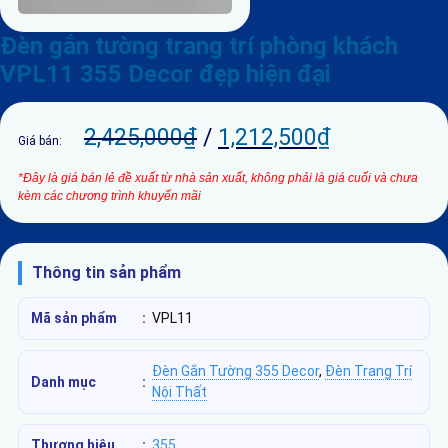
Đèn gắn tường trang trí phòng khách
VPL11 355 Decor đẹp hiện đại
2,425,000
₫
/
1,212,500
₫
Giá bán:
*Đây là giá bán lẻ đề xuất từ nhà sản xuất, không phải là giá cuối và chưa
kèm các chương trình khuyến mãi
Thông tin sản phẩm
Mã sản phẩm
:
VPL11
Đèn Gắn Tường 355 Decor
,
Đèn Trang Trí
Danh mục
:
Nội Thất
Thương hiệu
:
355