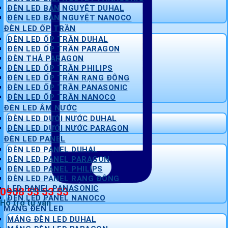
ĐÈN LED BÁN NGUYỆT DUHAL
ĐÈN LED BÁN NGUYỆT NANOCO
ĐÈN LED ỐP TRẦN
ĐÈN LED ỐP TRẦN DUHAL
ĐÈN LED ỐP TRẦN PARAGON
ĐÈN THẢ PARAGON
ĐÈN LED ỐP TRẦN PHILIPS
ĐÈN LED ỐP TRẦN RẠNG ĐÔNG
ĐÈN LED ỐP TRẦN PANASONIC
ĐÈN LED ỐP TRẦN NANOCO
ĐÈN LED ÂM NƯỚC
ĐÈN LED DƯỚI NƯỚC DUHAL
ĐÈN LED DƯỚI NƯỚC PARAGON
ĐÈN LED PANEL
ĐÈN LED PANEL DUHAL
ĐÈN LED PANEL PARAGON
ĐÈN LED PANEL PHILIPS
ĐÈN LED PANEL RẠNG ĐÔNG
LED PANEL PANASONIC
0908 53 53 53
ĐÈN LED PANEL NANOCO
Hỗ trợ tư vấn
MÁNG ĐÈN LED
MÁNG ĐÈN LED DUHAL