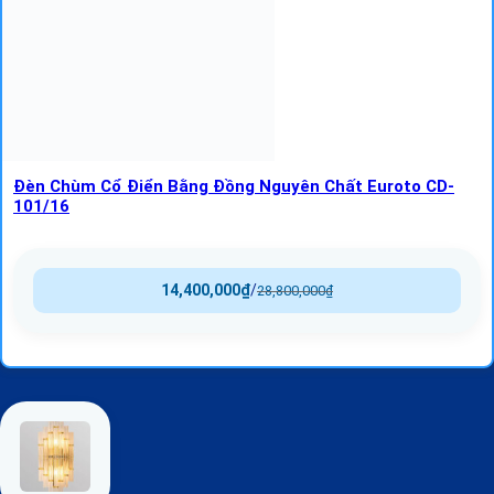
Đèn Chùm Cổ Điển Bằng Đồng Nguyên Chất Euroto CD-
101/16
14,400,000
₫
/
28,800,000
₫