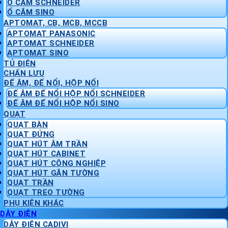
Ổ CẮM SCHNEIDER
Ổ CẮM SINO
APTOMAT, CB, MCB, MCCB
APTOMAT PANASONIC
APTOMAT SCHNEIDER
APTOMAT SINO
TỦ ĐIỆN
CHẤN LƯU
ĐẾ ÂM, ĐẾ NỔI, HỘP NỔI
ĐẾ ÂM ĐẾ NỔI HỘP NỔI SCHNEIDER
ĐẾ ÂM ĐẾ NỔI HỘP NỔI SINO
QUẠT
QUẠT BÀN
QUẠT ĐỨNG
QUẠT HÚT ÂM TRẦN
QUẠT HÚT CABINET
QUẠT HÚT CÔNG NGHIỆP
QUẠT HÚT GẮN TƯỜNG
QUẠT TRẦN
QUẠT TREO TƯỜNG
PHỤ KIỆN KHÁC
DÂY ĐIỆN
DÂY ĐIỆN CADIVI