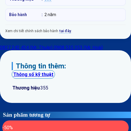
Bảo hành
:
2 năm
Xem chi tiết chính sách bảo hành
tại đây
.
0827 242 424 (Mr. Thuận)
0908 535 353 (Mr. Hoài)
Thông tin thêm:
Thông số kỹ thuật
Thương hiệu
355
Sản phẩm tương tự
-50%