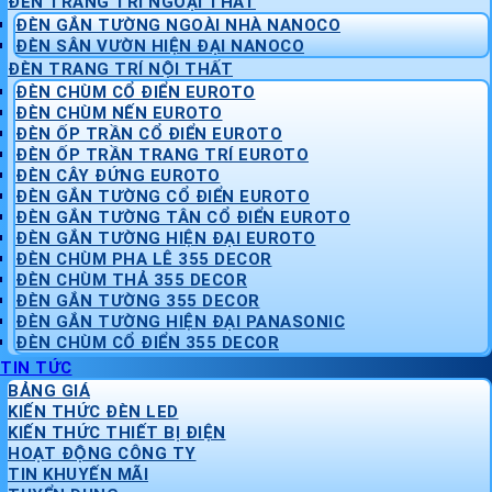
ĐÈN TRANG TRÍ NGOẠI THẤT
ĐÈN GẮN TƯỜNG NGOÀI NHÀ NANOCO
ĐÈN SÂN VƯỜN HIỆN ĐẠI NANOCO
ĐÈN TRANG TRÍ NỘI THẤT
ĐÈN CHÙM CỔ ĐIỂN EUROTO
ĐÈN CHÙM NẾN EUROTO
ĐÈN ỐP TRẦN CỔ ĐIỂN EUROTO
ĐÈN ỐP TRẦN TRANG TRÍ EUROTO
ĐÈN CÂY ĐỨNG EUROTO
ĐÈN GẮN TƯỜNG CỔ ĐIỂN EUROTO
ĐÈN GẮN TƯỜNG TÂN CỔ ĐIỂN EUROTO
ĐÈN GẮN TƯỜNG HIỆN ĐẠI EUROTO
ĐÈN CHÙM PHA LÊ 355 DECOR
ĐÈN CHÙM THẢ 355 DECOR
ĐÈN GẮN TƯỜNG 355 DECOR
ĐÈN GẮN TƯỜNG HIỆN ĐẠI PANASONIC
ĐÈN CHÙM CỔ ĐIỂN 355 DECOR
TIN TỨC
BẢNG GIÁ
KIẾN THỨC ĐÈN LED
KIẾN THỨC THIẾT BỊ ĐIỆN
HOẠT ĐỘNG CÔNG TY
TIN KHUYẾN MÃI