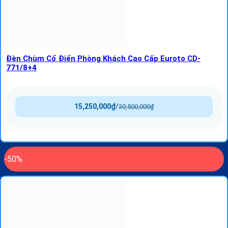
Đèn Chùm Cổ Điển Phòng Khách Cao Cấp Euroto CD-
771/8+4
15,250,000
₫
/
30,500,000
₫
-50%