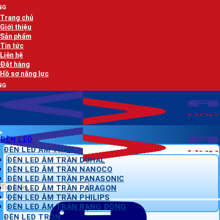
Bỏ
AN LẠC PHÁT
qua
Trang chủ
nội
Giới thiệu
dung
Sản phẩm
Tin tức
Liên hệ
Đặt hàng
Hồ sơ năng lực
AN LẠC PHÁT
ĐÈN LED
ĐÈN LED ÂM TRẦN
ĐÈN LED ÂM TRẦN DUHAL
ĐÈN LED ÂM TRẦN NANOCO
ĐÈN LED ÂM TRẦN PANASONIC
Tìm
ĐÈN LED ÂM TRẦN PARAGON
kiếm:
ĐÈN LED ÂM TRẦN PHILIPS
ĐÈN LED ÂM TRẦN RẠNG ĐÔNG
ĐÈN LED TRÒN