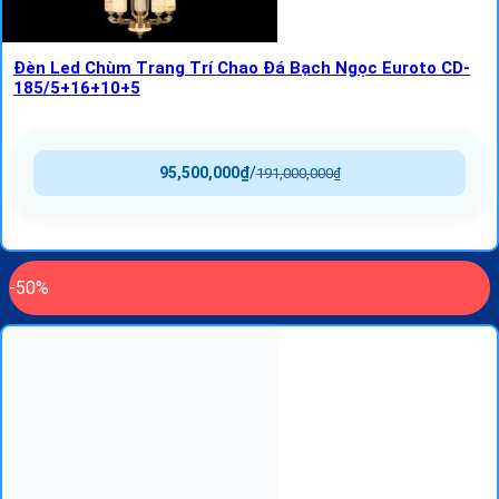
Đèn Led Chùm Trang Trí Chao Đá Bạch Ngọc Euroto CD-
185/5+16+10+5
95,500,000
₫
/
191,000,000
₫
-50%