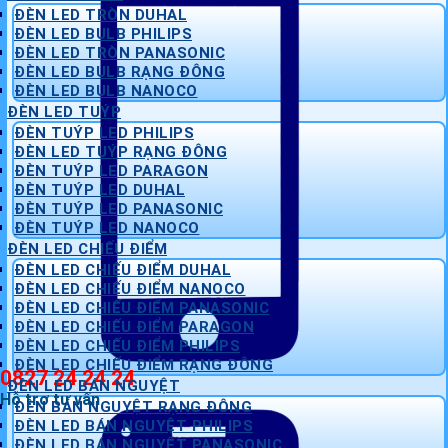
ĐÈN LED TRÒN DUHAL
ĐÈN LED BULB PHILIPS
ĐÈN LED TRÒN PANASONIC
ĐÈN LED BULB RẠNG ĐÔNG
ĐÈN LED BULB NANOCO
ĐÈN LED TUÝP
ĐÈN TUÝP LED PHILIPS
ĐÈN LED TUÝP RẠNG ĐÔNG
ĐÈN TUÝP LED PARAGON
ĐÈN TUÝP LED DUHAL
ĐÈN TUÝP LED PANASONIC
ĐÈN TUÝP LED NANOCO
ĐÈN LED CHIẾU ĐIỂM
ĐÈN LED CHIẾU ĐIỂM DUHAL
ĐÈN LED CHIẾU ĐIỂM NANOCO
ĐÈN LED CHIẾU ĐIỂM PANASONIC
ĐÈN LED CHIẾU ĐIỂM PARAGON
ĐÈN LED CHIẾU ĐIỂM PHILIPS
ĐÈN LED CHIẾU ĐIỂM RẠNG ĐÔNG
0827 24 24 24
ĐÈN LED BÁN NGUYỆT
Hỗ trợ tư vấn
ĐÈN BÁN NGUYỆT RẠNG ĐÔNG
ĐÈN LED BÁN NGUYỆT PHILIPS
ĐÈN LED BÁN NGUYỆT PANASONIC