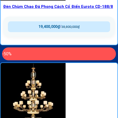
Đèn Chùm Chao Đá Phong Cách Cổ Điển Euroto CD-188/8
19,400,000
₫
/
38,800,000
₫
-50%