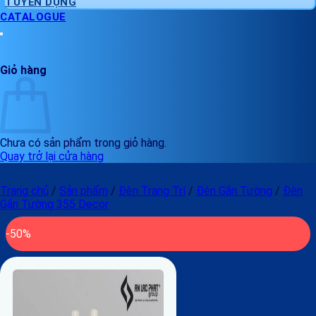
TUYỂN DỤNG
CATALOGUE
Giỏ hàng
Chưa có sản phẩm trong giỏ hàng.
Quay trở lại cửa hàng
Trang chủ
/
Sản phẩm
/
Đèn Trang Trí
/
Đèn Gắn Tường
/
Đèn
Gắn Tường 355 Decor
-50%