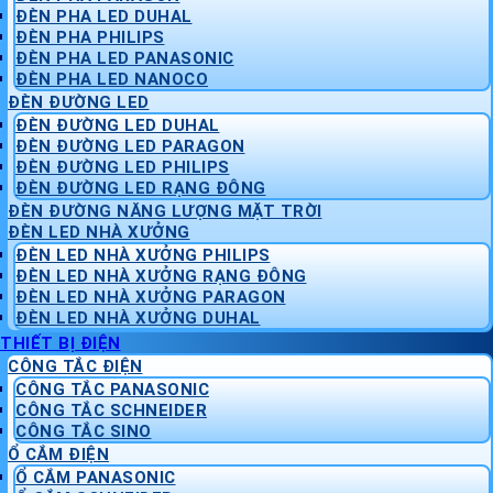
ĐÈN PHA LED DUHAL
ĐÈN PHA PHILIPS
ĐÈN PHA LED PANASONIC
ĐÈN PHA LED NANOCO
ĐÈN ĐƯỜNG LED
ĐÈN ĐƯỜNG LED DUHAL
ĐÈN ĐƯỜNG LED PARAGON
ĐÈN ĐƯỜNG LED PHILIPS
ĐÈN ĐƯỜNG LED RẠNG ĐÔNG
ĐÈN ĐƯỜNG NĂNG LƯỢNG MẶT TRỜI
ĐÈN LED NHÀ XƯỞNG
ĐÈN LED NHÀ XƯỞNG PHILIPS
ĐÈN LED NHÀ XƯỞNG RẠNG ĐÔNG
ĐÈN LED NHÀ XƯỞNG PARAGON
ĐÈN LED NHÀ XƯỞNG DUHAL
THIẾT BỊ ĐIỆN
CÔNG TẮC ĐIỆN
CÔNG TẮC PANASONIC
CÔNG TẮC SCHNEIDER
CÔNG TẮC SINO
Ổ CẮM ĐIỆN
Ổ CẮM PANASONIC