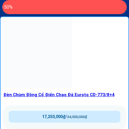
-50%
Đèn Chùm Đồng Cổ Điển Chao Đá Euroto CD-773/8+4
17,250,000
₫
/
34,500,000
₫