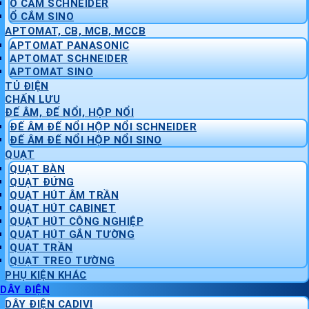
Ổ CẮM SCHNEIDER
Ổ CẮM SINO
APTOMAT, CB, MCB, MCCB
APTOMAT PANASONIC
APTOMAT SCHNEIDER
APTOMAT SINO
TỦ ĐIỆN
CHẤN LƯU
ĐẾ ÂM, ĐẾ NỔI, HỘP NỔI
ĐẾ ÂM ĐẾ NỔI HỘP NỔI SCHNEIDER
ĐẾ ÂM ĐẾ NỔI HỘP NỔI SINO
QUẠT
QUẠT BÀN
QUẠT ĐỨNG
QUẠT HÚT ÂM TRẦN
QUẠT HÚT CABINET
QUẠT HÚT CÔNG NGHIỆP
QUẠT HÚT GẮN TƯỜNG
QUẠT TRẦN
QUẠT TREO TƯỜNG
PHỤ KIỆN KHÁC
DÂY ĐIỆN
DÂY ĐIỆN CADIVI