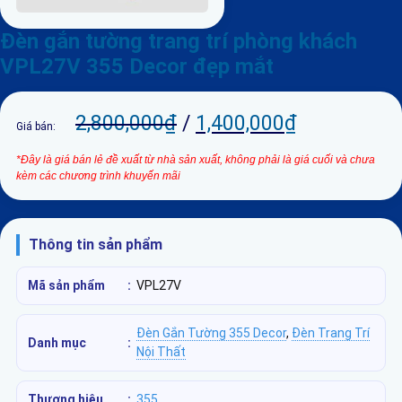
Đèn gắn tường trang trí phòng khách
VPL27V 355 Decor đẹp mắt
2,800,000
₫
/
1,400,000
₫
Giá bán:
*Đây là giá bán lẻ đề xuất từ nhà sản xuất, không phải là giá cuối và chưa
kèm các chương trình khuyến mãi
Thông tin sản phẩm
Mã sản phẩm
:
VPL27V
Đèn Gắn Tường 355 Decor
,
Đèn Trang Trí
Danh mục
:
Nội Thất
Thương hiệu
:
355