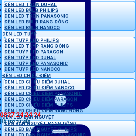
ĐÈN LED TRÒN DUHAL
ĐÈN LED BULB PHILIPS
ĐÈN LED TRÒN PANASONIC
ĐÈN LED BULB RẠNG ĐÔNG
ĐÈN LED BULB NANOCO
ĐÈN LED TUÝP
ĐÈN TUÝP LED PHILIPS
ĐÈN LED TUÝP RẠNG ĐÔNG
ĐÈN TUÝP LED PARAGON
ĐÈN TUÝP LED DUHAL
ĐÈN TUÝP LED PANASONIC
ĐÈN TUÝP LED NANOCO
ĐÈN LED CHIẾU ĐIỂM
ĐÈN LED CHIẾU ĐIỂM DUHAL
ĐÈN LED CHIẾU ĐIỂM NANOCO
ĐÈN LED CHIẾU ĐIỂM PANASONIC
ĐÈN LED CHIẾU ĐIỂM PARAGON
ĐÈN LED CHIẾU ĐIỂM PHILIPS
ĐÈN LED CHIẾU ĐIỂM RẠNG ĐÔNG
0827 24 24 24
ĐÈN LED BÁN NGUYỆT
Hỗ trợ tư vấn
ĐÈN BÁN NGUYỆT RẠNG ĐÔNG
ĐÈN LED BÁN NGUYỆT PHILIPS
ĐÈN LED BÁN NGUYỆT PANASONIC