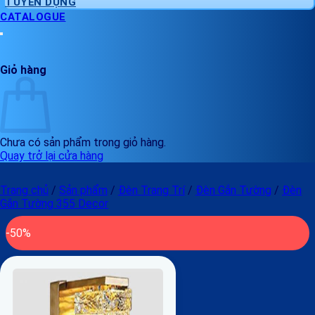
TUYỂN DỤNG
CATALOGUE
Giỏ hàng
Chưa có sản phẩm trong giỏ hàng.
Quay trở lại cửa hàng
Trang chủ
/
Sản phẩm
/
Đèn Trang Trí
/
Đèn Gắn Tường
/
Đèn
Gắn Tường 355 Decor
-50%