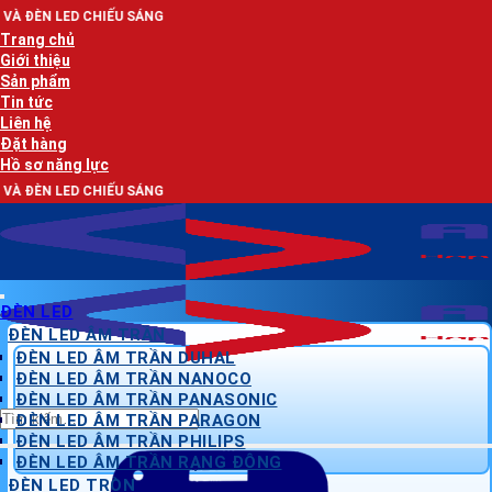
Bỏ
ẾU SÁNG
qua
Trang chủ
nội
Giới thiệu
dung
Sản phẩm
Tin tức
Liên hệ
Đặt hàng
Hồ sơ năng lực
ẾU SÁNG
ĐÈN LED
ĐÈN LED ÂM TRẦN
ĐÈN LED ÂM TRẦN DUHAL
ĐÈN LED ÂM TRẦN NANOCO
ĐÈN LED ÂM TRẦN PANASONIC
Tìm
ĐÈN LED ÂM TRẦN PARAGON
kiếm:
ĐÈN LED ÂM TRẦN PHILIPS
ĐÈN LED ÂM TRẦN RẠNG ĐÔNG
ĐÈN LED TRÒN