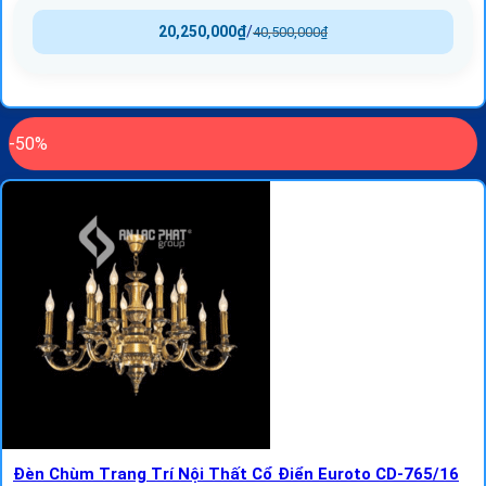
20,250,000
₫
/
40,500,000
₫
-50%
Đèn Chùm Trang Trí Nội Thất Cổ Điển Euroto CD-765/16