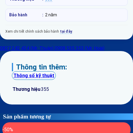
Bảo hành
:
2 năm
Xem chi tiết chính sách bảo hành
tại đây
.
0827 242 424 (Mr. Thuận)
0908 535 353 (Mr. Hoài)
Thông tin thêm:
Thông số kỹ thuật
Thương hiệu
355
Sản phẩm tương tự
-50%