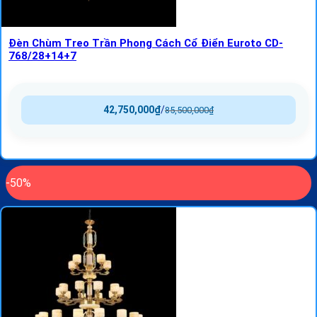
Đèn Chùm Treo Trần Phong Cách Cổ Điển Euroto CD-
768/28+14+7
42,750,000
₫
/
85,500,000
₫
-50%