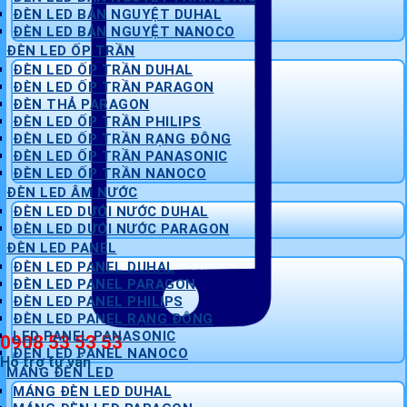
ĐÈN LED BÁN NGUYỆT DUHAL
ĐÈN LED BÁN NGUYỆT NANOCO
ĐÈN LED ỐP TRẦN
ĐÈN LED ỐP TRẦN DUHAL
ĐÈN LED ỐP TRẦN PARAGON
ĐÈN THẢ PARAGON
ĐÈN LED ỐP TRẦN PHILIPS
ĐÈN LED ỐP TRẦN RẠNG ĐÔNG
ĐÈN LED ỐP TRẦN PANASONIC
ĐÈN LED ỐP TRẦN NANOCO
ĐÈN LED ÂM NƯỚC
ĐÈN LED DƯỚI NƯỚC DUHAL
ĐÈN LED DƯỚI NƯỚC PARAGON
ĐÈN LED PANEL
ĐÈN LED PANEL DUHAL
ĐÈN LED PANEL PARAGON
ĐÈN LED PANEL PHILIPS
ĐÈN LED PANEL RẠNG ĐÔNG
LED PANEL PANASONIC
0908 53 53 53
ĐÈN LED PANEL NANOCO
Hỗ trợ tư vấn
MÁNG ĐÈN LED
MÁNG ĐÈN LED DUHAL