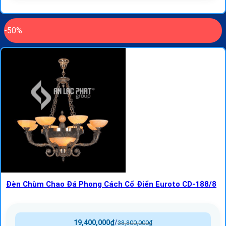
-50%
Đèn Chùm Chao Đá Phong Cách Cổ Điển Euroto CD-188/8
19,400,000
₫
/
38,800,000
₫