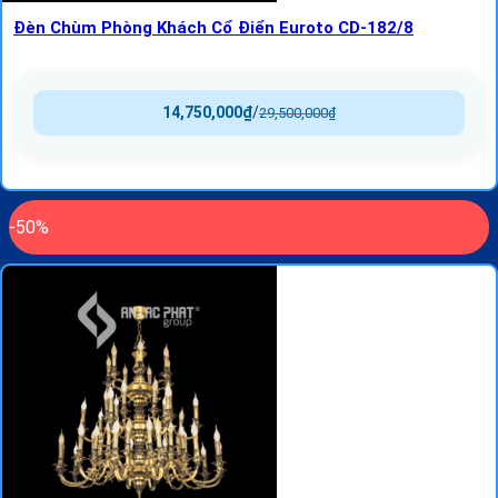
Đèn Chùm Phòng Khách Cổ Điển Euroto CD-182/8
14,750,000
₫
/
29,500,000
₫
-50%