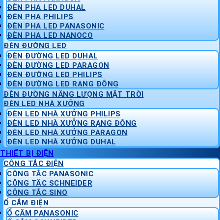
ĐÈN PHA LED DUHAL
ĐÈN PHA PHILIPS
ĐÈN PHA LED PANASONIC
ĐÈN PHA LED NANOCO
ĐÈN ĐƯỜNG LED
ĐÈN ĐƯỜNG LED DUHAL
ĐÈN ĐƯỜNG LED PARAGON
ĐÈN ĐƯỜNG LED PHILIPS
ĐÈN ĐƯỜNG LED RẠNG ĐÔNG
ĐÈN ĐƯỜNG NĂNG LƯỢNG MẶT TRỜI
ĐÈN LED NHÀ XƯỞNG
ĐÈN LED NHÀ XƯỞNG PHILIPS
ĐÈN LED NHÀ XƯỞNG RẠNG ĐÔNG
ĐÈN LED NHÀ XƯỞNG PARAGON
ĐÈN LED NHÀ XƯỞNG DUHAL
THIẾT BỊ ĐIỆN
CÔNG TẮC ĐIỆN
CÔNG TẮC PANASONIC
CÔNG TẮC SCHNEIDER
CÔNG TẮC SINO
Ổ CẮM ĐIỆN
Ổ CẮM PANASONIC