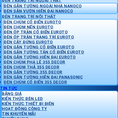
ĐÈN TRANG TRÍ NGOẠI THẤT
ĐÈN GẮN TƯỜNG NGOÀI NHÀ NANOCO
ĐÈN SÂN VƯỜN HIỆN ĐẠI NANOCO
ĐÈN TRANG TRÍ NỘI THẤT
ĐÈN CHÙM CỔ ĐIỂN EUROTO
ĐÈN CHÙM NẾN EUROTO
ĐÈN ỐP TRẦN CỔ ĐIỂN EUROTO
ĐÈN ỐP TRẦN TRANG TRÍ EUROTO
ĐÈN CÂY ĐỨNG EUROTO
ĐÈN GẮN TƯỜNG CỔ ĐIỂN EUROTO
ĐÈN GẮN TƯỜNG TÂN CỔ ĐIỂN EUROTO
ĐÈN GẮN TƯỜNG HIỆN ĐẠI EUROTO
ĐÈN CHÙM PHA LÊ 355 DECOR
ĐÈN CHÙM THẢ 355 DECOR
ĐÈN GẮN TƯỜNG 355 DECOR
ĐÈN GẮN TƯỜNG HIỆN ĐẠI PANASONIC
ĐÈN CHÙM CỔ ĐIỂN 355 DECOR
TIN TỨC
BẢNG GIÁ
KIẾN THỨC ĐÈN LED
KIẾN THỨC THIẾT BỊ ĐIỆN
HOẠT ĐỘNG CÔNG TY
TIN KHUYẾN MÃI