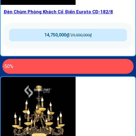
Đèn Chùm Phòng Khách Cổ Điển Euroto CD-182/8
14,750,000
₫
/
29,500,000
₫
-50%