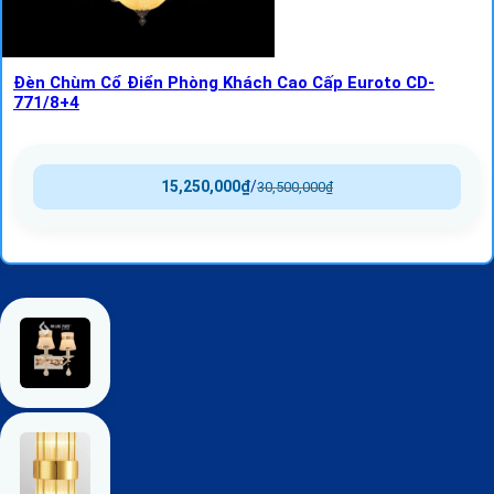
Đèn Chùm Cổ Điển Phòng Khách Cao Cấp Euroto CD-
771/8+4
15,250,000
₫
/
30,500,000
₫