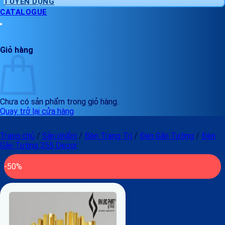
TUYỂN DỤNG
CATALOGUE
Giỏ hàng
Chưa có sản phẩm trong giỏ hàng.
Quay trở lại cửa hàng
Trang chủ
/
Sản phẩm
/
Đèn Trang Trí
/
Đèn Gắn Tường
/
Đèn
Gắn Tường 355 Decor
-50%