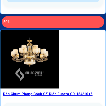
-50%
Đèn Chùm Phong Cách Cổ Điển Euroto CD-184/10+5