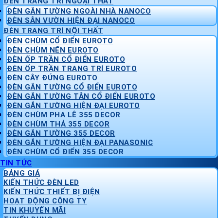
ĐÈN TRANG TRÍ NGOẠI THẤT
ĐÈN GẮN TƯỜNG NGOÀI NHÀ NANOCO
ĐÈN SÂN VƯỜN HIỆN ĐẠI NANOCO
ĐÈN TRANG TRÍ NỘI THẤT
ĐÈN CHÙM CỔ ĐIỂN EUROTO
ĐÈN CHÙM NẾN EUROTO
ĐÈN ỐP TRẦN CỔ ĐIỂN EUROTO
ĐÈN ỐP TRẦN TRANG TRÍ EUROTO
ĐÈN CÂY ĐỨNG EUROTO
ĐÈN GẮN TƯỜNG CỔ ĐIỂN EUROTO
ĐÈN GẮN TƯỜNG TÂN CỔ ĐIỂN EUROTO
ĐÈN GẮN TƯỜNG HIỆN ĐẠI EUROTO
ĐÈN CHÙM PHA LÊ 355 DECOR
ĐÈN CHÙM THẢ 355 DECOR
ĐÈN GẮN TƯỜNG 355 DECOR
ĐÈN GẮN TƯỜNG HIỆN ĐẠI PANASONIC
ĐÈN CHÙM CỔ ĐIỂN 355 DECOR
TIN TỨC
BẢNG GIÁ
KIẾN THỨC ĐÈN LED
KIẾN THỨC THIẾT BỊ ĐIỆN
HOẠT ĐỘNG CÔNG TY
TIN KHUYẾN MÃI