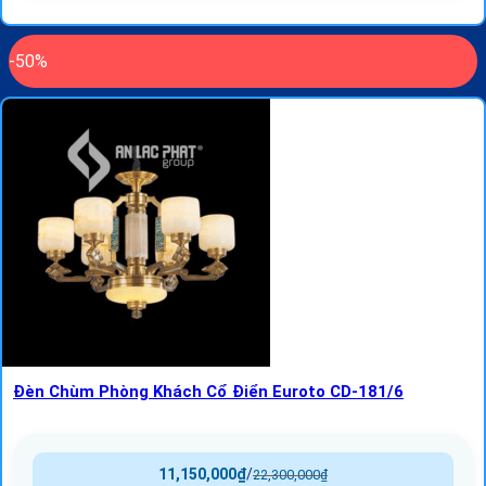
-50%
Đèn Chùm Phòng Khách Cổ Điển Euroto CD-181/6
11,150,000
₫
/
22,300,000
₫