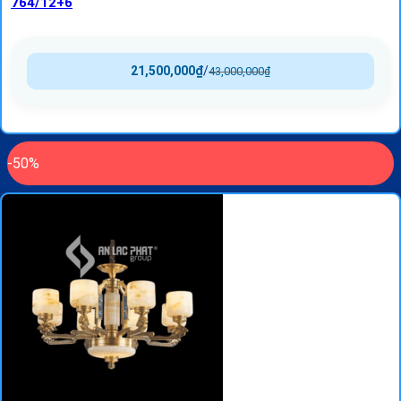
764/12+6
21,500,000
₫
/
43,000,000
₫
-50%