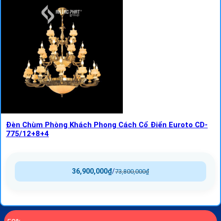
Đèn Chùm Phòng Khách Phong Cách Cổ Điển Euroto CD-
775/12+8+4
36,900,000
₫
/
73,800,000
₫