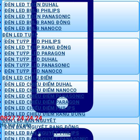
ĐÈN LED TRÒN DUHAL
ĐÈN LED BULB PHILIPS
ĐÈN LED TRÒN PANASONIC
ĐÈN LED BULB RẠNG ĐÔNG
ĐÈN LED BULB NANOCO
ĐÈN LED TUÝP
ĐÈN TUÝP LED PHILIPS
ĐÈN LED TUÝP RẠNG ĐÔNG
ĐÈN TUÝP LED PARAGON
ĐÈN TUÝP LED DUHAL
ĐÈN TUÝP LED PANASONIC
ĐÈN TUÝP LED NANOCO
ĐÈN LED CHIẾU ĐIỂM
ĐÈN LED CHIẾU ĐIỂM DUHAL
ĐÈN LED CHIẾU ĐIỂM NANOCO
ĐÈN LED CHIẾU ĐIỂM PANASONIC
ĐÈN LED CHIẾU ĐIỂM PARAGON
ĐÈN LED CHIẾU ĐIỂM PHILIPS
ĐÈN LED CHIẾU ĐIỂM RẠNG ĐÔNG
0827 24 24 24
ĐÈN LED BÁN NGUYỆT
Hỗ trợ tư vấn
ĐÈN BÁN NGUYỆT RẠNG ĐÔNG
ĐÈN LED BÁN NGUYỆT PHILIPS
ĐÈN LED BÁN NGUYỆT PANASONIC