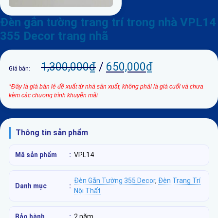
Đèn gắn tường trang trí trong nhà VPL14
355 Decor trang nhã
1,300,000
₫
/
650,000
₫
Giá bán:
*Đây là giá bán lẻ đề xuất từ nhà sản xuất, không phải là giá cuối và chưa
kèm các chương trình khuyến mãi
Thông tin sản phẩm
Mã sản phẩm
:
VPL14
Đèn Gắn Tường 355 Decor
,
Đèn Trang Trí
Danh mục
:
Nội Thất
Bảo hành
:
2 năm