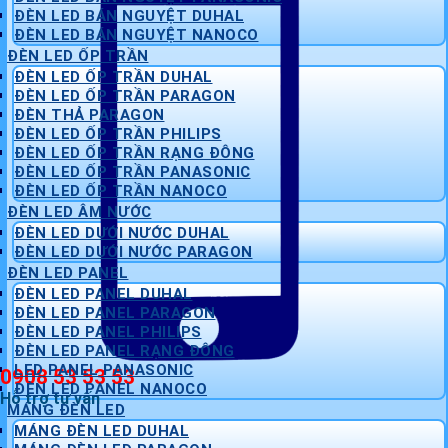
ĐÈN LED BÁN NGUYỆT DUHAL
ĐÈN LED BÁN NGUYỆT NANOCO
ĐÈN LED ỐP TRẦN
ĐÈN LED ỐP TRẦN DUHAL
ĐÈN LED ỐP TRẦN PARAGON
ĐÈN THẢ PARAGON
ĐÈN LED ỐP TRẦN PHILIPS
ĐÈN LED ỐP TRẦN RẠNG ĐÔNG
ĐÈN LED ỐP TRẦN PANASONIC
ĐÈN LED ỐP TRẦN NANOCO
ĐÈN LED ÂM NƯỚC
ĐÈN LED DƯỚI NƯỚC DUHAL
ĐÈN LED DƯỚI NƯỚC PARAGON
ĐÈN LED PANEL
ĐÈN LED PANEL DUHAL
ĐÈN LED PANEL PARAGON
ĐÈN LED PANEL PHILIPS
ĐÈN LED PANEL RẠNG ĐÔNG
LED PANEL PANASONIC
0908 53 53 53
ĐÈN LED PANEL NANOCO
Hỗ trợ tư vấn
MÁNG ĐÈN LED
MÁNG ĐÈN LED DUHAL