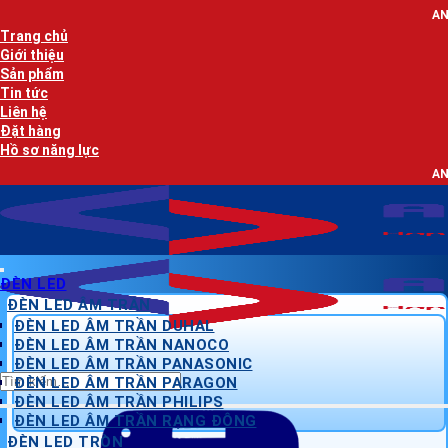
Bỏ
AN LẠC PHÁT - NHÀ
qua
Trang chủ
nội
Giới thiệu
dung
Sản phẩm
Tin tức
Liên hệ
Đặt hàng
Hồ sơ năng lực
AN LẠC PHÁT - NHÀ
ĐÈN LED
ĐÈN LED ÂM TRẦN
ĐÈN LED ÂM TRẦN DUHAL
ĐÈN LED ÂM TRẦN NANOCO
ĐÈN LED ÂM TRẦN PANASONIC
Tìm
ĐÈN LED ÂM TRẦN PARAGON
kiếm:
ĐÈN LED ÂM TRẦN PHILIPS
ĐÈN LED ÂM TRẦN RẠNG ĐÔNG
ĐÈN LED TRÒN