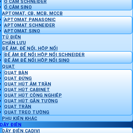
Ổ CẮM SCHNEIDER
Ổ CẮM SINO
APTOMAT, CB, MCB, MCCB
APTOMAT PANASONIC
APTOMAT SCHNEIDER
APTOMAT SINO
TỦ ĐIỆN
CHẤN LƯU
ĐẾ ÂM, ĐẾ NỔI, HỘP NỔI
ĐẾ ÂM ĐẾ NỔI HỘP NỔI SCHNEIDER
ĐẾ ÂM ĐẾ NỔI HỘP NỔI SINO
QUẠT
QUẠT BÀN
QUẠT ĐỨNG
QUẠT HÚT ÂM TRẦN
QUẠT HÚT CABINET
QUẠT HÚT CÔNG NGHIỆP
QUẠT HÚT GẮN TƯỜNG
QUẠT TRẦN
QUẠT TREO TƯỜNG
PHỤ KIỆN KHÁC
DÂY ĐIỆN
DÂY ĐIỆN CADIVI