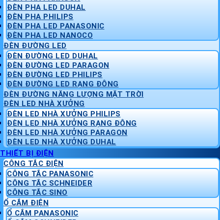
ĐÈN PHA LED DUHAL
ĐÈN PHA PHILIPS
ĐÈN PHA LED PANASONIC
ĐÈN PHA LED NANOCO
ĐÈN ĐƯỜNG LED
ĐÈN ĐƯỜNG LED DUHAL
ĐÈN ĐƯỜNG LED PARAGON
ĐÈN ĐƯỜNG LED PHILIPS
ĐÈN ĐƯỜNG LED RẠNG ĐÔNG
ĐÈN ĐƯỜNG NĂNG LƯỢNG MẶT TRỜI
ĐÈN LED NHÀ XƯỞNG
ĐÈN LED NHÀ XƯỞNG PHILIPS
ĐÈN LED NHÀ XƯỞNG RẠNG ĐÔNG
ĐÈN LED NHÀ XƯỞNG PARAGON
ĐÈN LED NHÀ XƯỞNG DUHAL
THIẾT BỊ ĐIỆN
CÔNG TẮC ĐIỆN
CÔNG TẮC PANASONIC
CÔNG TẮC SCHNEIDER
CÔNG TẮC SINO
Ổ CẮM ĐIỆN
Ổ CẮM PANASONIC