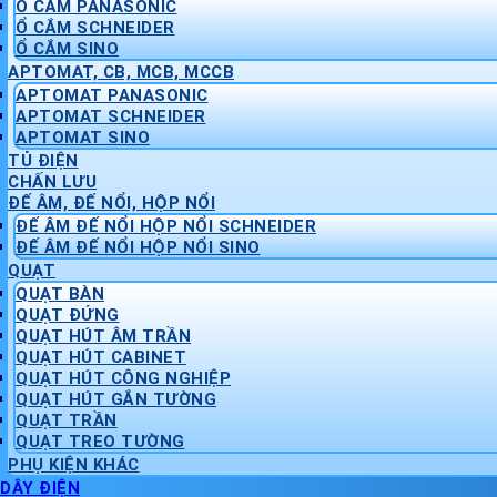
Ổ CẮM PANASONIC
Ổ CẮM SCHNEIDER
Ổ CẮM SINO
APTOMAT, CB, MCB, MCCB
APTOMAT PANASONIC
APTOMAT SCHNEIDER
APTOMAT SINO
TỦ ĐIỆN
CHẤN LƯU
ĐẾ ÂM, ĐẾ NỔI, HỘP NỔI
ĐẾ ÂM ĐẾ NỔI HỘP NỔI SCHNEIDER
ĐẾ ÂM ĐẾ NỔI HỘP NỔI SINO
QUẠT
QUẠT BÀN
QUẠT ĐỨNG
QUẠT HÚT ÂM TRẦN
QUẠT HÚT CABINET
QUẠT HÚT CÔNG NGHIỆP
QUẠT HÚT GẮN TƯỜNG
QUẠT TRẦN
QUẠT TREO TƯỜNG
PHỤ KIỆN KHÁC
DÂY ĐIỆN