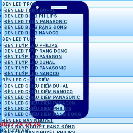
ĐÈN LED TRÒN
ĐÈN LED TRÒN DUHAL
ĐÈN LED BULB PHILIPS
ĐÈN LED TRÒN PANASONIC
ĐÈN LED BULB RẠNG ĐÔNG
ĐÈN LED BULB NANOCO
ĐÈN LED TUÝP
ĐÈN TUÝP LED PHILIPS
ĐÈN LED TUÝP RẠNG ĐÔNG
ĐÈN TUÝP LED PARAGON
ĐÈN TUÝP LED DUHAL
ĐÈN TUÝP LED PANASONIC
ĐÈN TUÝP LED NANOCO
ĐÈN LED CHIẾU ĐIỂM
ĐÈN LED CHIẾU ĐIỂM DUHAL
ĐÈN LED CHIẾU ĐIỂM NANOCO
ĐÈN LED CHIẾU ĐIỂM PANASONIC
ĐÈN LED CHIẾU ĐIỂM PARAGON
ĐÈN LED CHIẾU ĐIỂM PHILIPS
ĐÈN LED CHIẾU ĐIỂM RẠNG ĐÔNG
ĐÈN LED BÁN NGUYỆT
0827 24 24 24
ĐÈN BÁN NGUYỆT RẠNG ĐÔNG
Hỗ trợ tư vấn
ĐÈN LED BÁN NGUYỆT PHILIPS