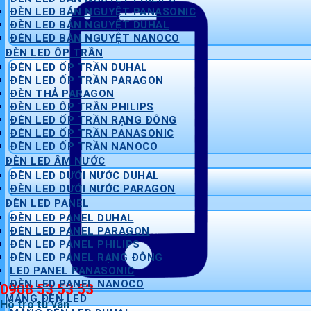
ĐÈN LED BÁN NGUYỆT PANASONIC
ĐÈN LED BÁN NGUYỆT DUHAL
ĐÈN LED BÁN NGUYỆT NANOCO
ĐÈN LED ỐP TRẦN
ĐÈN LED ỐP TRẦN DUHAL
ĐÈN LED ỐP TRẦN PARAGON
ĐÈN THẢ PARAGON
ĐÈN LED ỐP TRẦN PHILIPS
ĐÈN LED ỐP TRẦN RẠNG ĐÔNG
ĐÈN LED ỐP TRẦN PANASONIC
ĐÈN LED ỐP TRẦN NANOCO
ĐÈN LED ÂM NƯỚC
ĐÈN LED DƯỚI NƯỚC DUHAL
ĐÈN LED DƯỚI NƯỚC PARAGON
ĐÈN LED PANEL
ĐÈN LED PANEL DUHAL
ĐÈN LED PANEL PARAGON
ĐÈN LED PANEL PHILIPS
ĐÈN LED PANEL RẠNG ĐÔNG
LED PANEL PANASONIC
ĐÈN LED PANEL NANOCO
0908 53 53 53
MÁNG ĐÈN LED
Hỗ trợ tư vấn