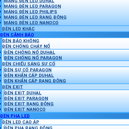
MÁNG ĐÈN LED DUHAL
MÁNG ĐÈN LED PARAGON
MÁNG ĐÈN LED PHILIPS
MÁNG ĐÈN LED RẠNG ĐÔNG
MÁNG ĐÈN LED NANOCO
ĐÈN LED KHÁC
ĐÈN CẢNH BÁO
ĐÈN BÁO KHÔNG
ĐÈN CHỐNG CHÁY NỔ
ĐÈN CHỐNG NỔ DUHAL
ĐÈN CHỐNG NỔ PARAGON
ĐÈN CHIẾU SÁNG SỰ CỐ
ĐÈN SỰ CỐ PARAGON
ĐÈN KHẨN CẤP DUHAL
ĐÈN KHẨN CẤP RẠNG ĐÔNG
ĐÈN EXIT
ĐÈN EXIT DUHAL
ĐÈN EXIT PARAGON
ĐÈN EXIT RẠNG ĐÔNG
ĐÈN EXIT NANOCO
ĐÈN PHA LED
ĐÈN LED CAO ÁP
ĐÈN PHA RẠNG ĐÔNG