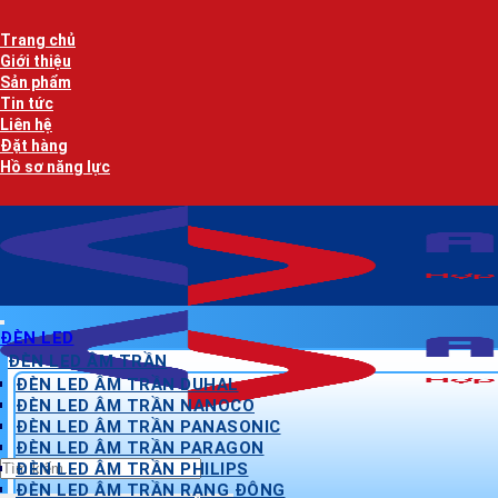
Bỏ
qua
Trang chủ
nội
Giới thiệu
dung
Sản phẩm
Tin tức
Liên hệ
Đặt hàng
Hồ sơ năng lực
ĐÈN LED
ĐÈN LED ÂM TRẦN
ĐÈN LED ÂM TRẦN DUHAL
ĐÈN LED ÂM TRẦN NANOCO
ĐÈN LED ÂM TRẦN PANASONIC
ĐÈN LED ÂM TRẦN PARAGON
Tìm
ĐÈN LED ÂM TRẦN PHILIPS
kiếm:
ĐÈN LED ÂM TRẦN RẠNG ĐÔNG