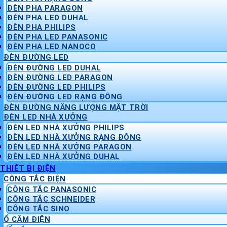
ĐÈN PHA PARAGON
ĐÈN PHA LED DUHAL
ĐÈN PHA PHILIPS
ĐÈN PHA LED PANASONIC
ĐÈN PHA LED NANOCO
ĐÈN ĐƯỜNG LED
ĐÈN ĐƯỜNG LED DUHAL
ĐÈN ĐƯỜNG LED PARAGON
ĐÈN ĐƯỜNG LED PHILIPS
ĐÈN ĐƯỜNG LED RẠNG ĐÔNG
ĐÈN ĐƯỜNG NĂNG LƯỢNG MẶT TRỜI
ĐÈN LED NHÀ XƯỞNG
ĐÈN LED NHÀ XƯỞNG PHILIPS
ĐÈN LED NHÀ XƯỞNG RẠNG ĐÔNG
ĐÈN LED NHÀ XƯỞNG PARAGON
ĐÈN LED NHÀ XƯỞNG DUHAL
THIẾT BỊ ĐIỆN
CÔNG TẮC ĐIỆN
CÔNG TẮC PANASONIC
CÔNG TẮC SCHNEIDER
CÔNG TẮC SINO
Ổ CẮM ĐIỆN