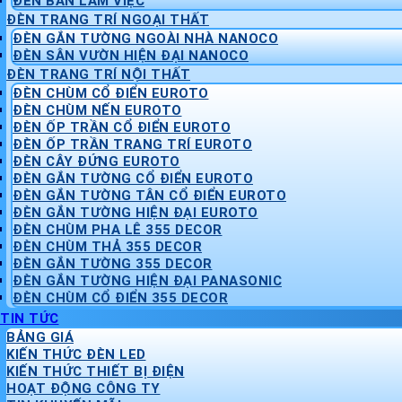
ĐÈN BÀN LÀM VIỆC
ĐÈN TRANG TRÍ NGOẠI THẤT
ĐÈN GẮN TƯỜNG NGOÀI NHÀ NANOCO
ĐÈN SÂN VƯỜN HIỆN ĐẠI NANOCO
ĐÈN TRANG TRÍ NỘI THẤT
ĐÈN CHÙM CỔ ĐIỂN EUROTO
ĐÈN CHÙM NẾN EUROTO
ĐÈN ỐP TRẦN CỔ ĐIỂN EUROTO
ĐÈN ỐP TRẦN TRANG TRÍ EUROTO
ĐÈN CÂY ĐỨNG EUROTO
ĐÈN GẮN TƯỜNG CỔ ĐIỂN EUROTO
ĐÈN GẮN TƯỜNG TÂN CỔ ĐIỂN EUROTO
ĐÈN GẮN TƯỜNG HIỆN ĐẠI EUROTO
ĐÈN CHÙM PHA LÊ 355 DECOR
ĐÈN CHÙM THẢ 355 DECOR
ĐÈN GẮN TƯỜNG 355 DECOR
ĐÈN GẮN TƯỜNG HIỆN ĐẠI PANASONIC
ĐÈN CHÙM CỔ ĐIỂN 355 DECOR
TIN TỨC
BẢNG GIÁ
KIẾN THỨC ĐÈN LED
KIẾN THỨC THIẾT BỊ ĐIỆN
HOẠT ĐỘNG CÔNG TY