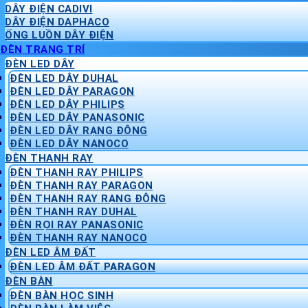
DÂY ĐIỆN CADIVI
DÂY ĐIỆN DAPHACO
ỐNG LUỒN DÂY ĐIỆN
ĐÈN TRANG TRÍ
ĐÈN LED DÂY
ĐÈN LED DÂY DUHAL
ĐÈN LED DÂY PARAGON
ĐÈN LED DÂY PHILIPS
ĐÈN LED DÂY PANASONIC
ĐÈN LED DÂY RẠNG ĐÔNG
ĐÈN LED DÂY NANOCO
ĐÈN THANH RAY
ĐÈN THANH RAY PHILIPS
ĐÈN THANH RAY PARAGON
ĐÈN THANH RAY RẠNG ĐÔNG
ĐÈN THANH RAY DUHAL
ĐÈN RỌI RAY PANASONIC
ĐÈN THANH RAY NANOCO
ĐÈN LED ÂM ĐẤT
ĐÈN LED ÂM ĐẤT PARAGON
ĐÈN BÀN
ĐÈN BÀN HỌC SINH