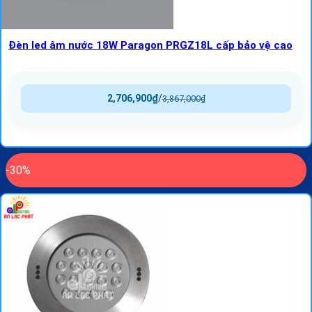
Đèn led âm nước 18W Paragon PRGZ18L cấp bảo vệ cao
2,706,900
₫
/
3,867,000
₫
-30%