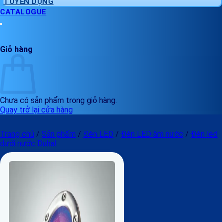
TUYỂN DỤNG
CATALOGUE
Giỏ hàng
Chưa có sản phẩm trong giỏ hàng.
Quay trở lại cửa hàng
Trang chủ
/
Sản phẩm
/
Đèn LED
/
Đèn LED âm nước
/
Đèn led
dưới nước Duhal