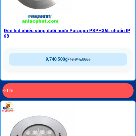
Đèn led chiếu sáng dưới nước Paragon PSPH36L chuẩn IP
68
9,740,500
₫
/
13,915,000
₫
-30%