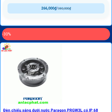
266,000
₫
/
380,000
₫
-30%
Đèn chiếu sáng dưới nước Paragon PRGW3L có IP 68