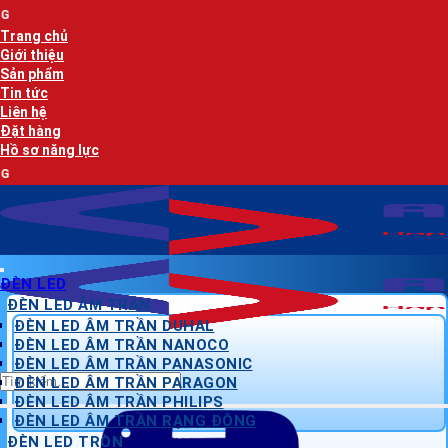
Bỏ
AN LẠC PHÁT 
qua
Trang chủ
nội
Giới thiệu
dung
Sản phẩm
Tin tức
Liên hệ
Đặt hàng
Hồ sơ năng lực
AN LẠC PHÁT 
ĐÈN LED
ĐÈN LED ÂM TRẦN
ĐÈN LED ÂM TRẦN DUHAL
ĐÈN LED ÂM TRẦN NANOCO
ĐÈN LED ÂM TRẦN PANASONIC
Tìm
ĐÈN LED ÂM TRẦN PARAGON
kiếm:
ĐÈN LED ÂM TRẦN PHILIPS
ĐÈN LED ÂM TRẦN RẠNG ĐÔNG
ĐÈN LED TRÒN