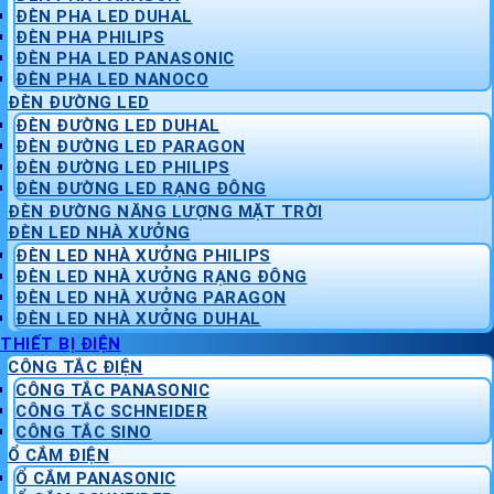
ĐÈN PHA LED DUHAL
ĐÈN PHA PHILIPS
ĐÈN PHA LED PANASONIC
ĐÈN PHA LED NANOCO
ĐÈN ĐƯỜNG LED
ĐÈN ĐƯỜNG LED DUHAL
ĐÈN ĐƯỜNG LED PARAGON
ĐÈN ĐƯỜNG LED PHILIPS
ĐÈN ĐƯỜNG LED RẠNG ĐÔNG
ĐÈN ĐƯỜNG NĂNG LƯỢNG MẶT TRỜI
ĐÈN LED NHÀ XƯỞNG
ĐÈN LED NHÀ XƯỞNG PHILIPS
ĐÈN LED NHÀ XƯỞNG RẠNG ĐÔNG
ĐÈN LED NHÀ XƯỞNG PARAGON
ĐÈN LED NHÀ XƯỞNG DUHAL
THIẾT BỊ ĐIỆN
CÔNG TẮC ĐIỆN
CÔNG TẮC PANASONIC
CÔNG TẮC SCHNEIDER
CÔNG TẮC SINO
Ổ CẮM ĐIỆN
Ổ CẮM PANASONIC