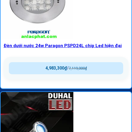
Đèn dưới nước 24w Paragon PSPD24L chip Led hiện đại
4,983,300
₫
/
7,119,000
₫