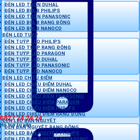
ĐÈN LED TRÒN DUHAL
ĐÈN LED BULB PHILIPS
ĐÈN LED TRÒN PANASONIC
ĐÈN LED BULB RẠNG ĐÔNG
ĐÈN LED BULB NANOCO
ĐÈN LED TUÝP
ĐÈN TUÝP LED PHILIPS
ĐÈN LED TUÝP RẠNG ĐÔNG
ĐÈN TUÝP LED PARAGON
ĐÈN TUÝP LED DUHAL
ĐÈN TUÝP LED PANASONIC
ĐÈN TUÝP LED NANOCO
ĐÈN LED CHIẾU ĐIỂM
ĐÈN LED CHIẾU ĐIỂM DUHAL
ĐÈN LED CHIẾU ĐIỂM NANOCO
ĐÈN LED CHIẾU ĐIỂM PANASONIC
ĐÈN LED CHIẾU ĐIỂM PARAGON
ĐÈN LED CHIẾU ĐIỂM PHILIPS
ĐÈN LED CHIẾU ĐIỂM RẠNG ĐÔNG
0827 24 24 24
ĐÈN LED BÁN NGUYỆT
Hỗ trợ tư vấn
ĐÈN BÁN NGUYỆT RẠNG ĐÔNG
ĐÈN LED BÁN NGUYỆT PHILIPS
ĐÈN LED BÁN NGUYỆT PANASONIC