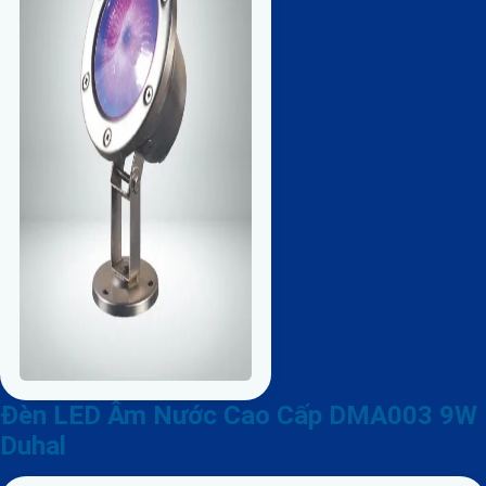
Đèn LED Âm Nước Cao Cấp DMA003 9W
Duhal