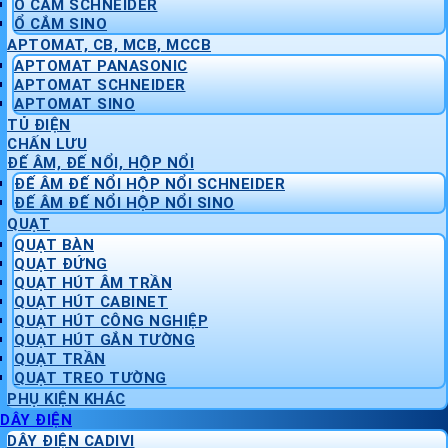
Ổ CẮM SCHNEIDER
Ổ CẮM SINO
APTOMAT, CB, MCB, MCCB
APTOMAT PANASONIC
APTOMAT SCHNEIDER
APTOMAT SINO
TỦ ĐIỆN
CHẤN LƯU
ĐẾ ÂM, ĐẾ NỔI, HỘP NỔI
ĐẾ ÂM ĐẾ NỔI HỘP NỔI SCHNEIDER
ĐẾ ÂM ĐẾ NỔI HỘP NỔI SINO
QUẠT
QUẠT BÀN
QUẠT ĐỨNG
QUẠT HÚT ÂM TRẦN
QUẠT HÚT CABINET
QUẠT HÚT CÔNG NGHIỆP
QUẠT HÚT GẮN TƯỜNG
QUẠT TRẦN
QUẠT TREO TƯỜNG
PHỤ KIỆN KHÁC
DÂY ĐIỆN
DÂY ĐIỆN CADIVI