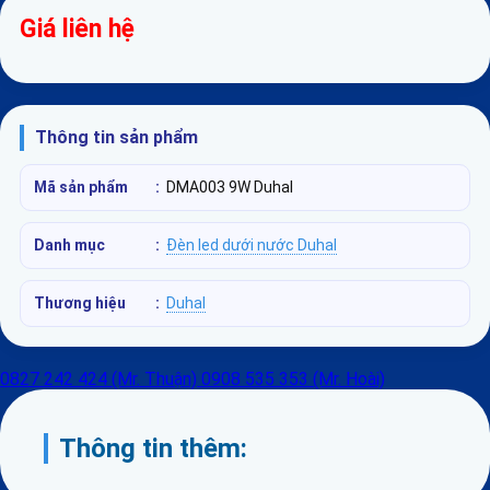
Giá liên hệ
Thông tin sản phẩm
Mã sản phẩm
:
DMA003 9W Duhal
Danh mục
:
Đèn led dưới nước Duhal
Thương hiệu
:
Duhal
0827 242 424 (Mr. Thuận)
0908 535 353 (Mr. Hoài)
Thông tin thêm: