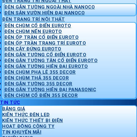
ĐÈN TRANG TRÍ NGOẠI THẤT
ĐÈN GẮN TƯỜNG NGOÀI NHÀ NANOCO
ĐÈN SÂN VƯỜN HIỆN ĐẠI NANOCO
ĐÈN TRANG TRÍ NỘI THẤT
ĐÈN CHÙM CỔ ĐIỂN EUROTO
ĐÈN CHÙM NẾN EUROTO
ĐÈN ỐP TRẦN CỔ ĐIỂN EUROTO
ĐÈN ỐP TRẦN TRANG TRÍ EUROTO
ĐÈN CÂY ĐỨNG EUROTO
ĐÈN GẮN TƯỜNG CỔ ĐIỂN EUROTO
ĐÈN GẮN TƯỜNG TÂN CỔ ĐIỂN EUROTO
ĐÈN GẮN TƯỜNG HIỆN ĐẠI EUROTO
ĐÈN CHÙM PHA LÊ 355 DECOR
ĐÈN CHÙM THẢ 355 DECOR
ĐÈN GẮN TƯỜNG 355 DECOR
ĐÈN GẮN TƯỜNG HIỆN ĐẠI PANASONIC
ĐÈN CHÙM CỔ ĐIỂN 355 DECOR
TIN TỨC
BẢNG GIÁ
KIẾN THỨC ĐÈN LED
KIẾN THỨC THIẾT BỊ ĐIỆN
HOẠT ĐỘNG CÔNG TY
TIN KHUYẾN MÃI