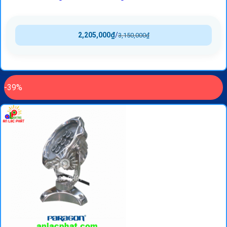
2,205,000
₫
/
3,150,000
₫
-39%