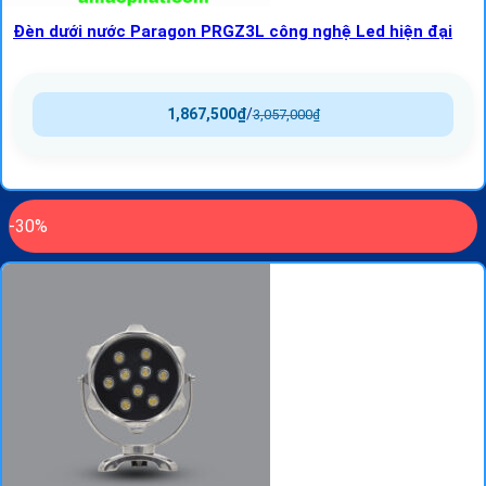
Đèn dưới nước Paragon PRGZ3L công nghệ Led hiện đại
1,867,500
₫
/
3,057,000
₫
-30%