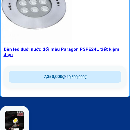
Đèn led dưới nước đổi màu Paragon PSPE24L tiết kiệm
điện
7,350,000
₫
/
10,500,000
₫