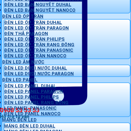
ĐÈN LED BÁN NGUYỆT DUHAL
ĐÈN LED BÁN NGUYỆT NANOCO
ĐÈN LED ỐP TRẦN
ĐÈN LED ỐP TRẦN DUHAL
ĐÈN LED ỐP TRẦN PARAGON
ĐÈN THẢ PARAGON
ĐÈN LED ỐP TRẦN PHILIPS
ĐÈN LED ỐP TRẦN RẠNG ĐÔNG
ĐÈN LED ỐP TRẦN PANASONIC
ĐÈN LED ỐP TRẦN NANOCO
ĐÈN LED ÂM NƯỚC
ĐÈN LED DƯỚI NƯỚC DUHAL
ĐÈN LED DƯỚI NƯỚC PARAGON
ĐÈN LED PANEL
ĐÈN LED PANEL DUHAL
ĐÈN LED PANEL PARAGON
ĐÈN LED PANEL PHILIPS
ĐÈN LED PANEL RẠNG ĐÔNG
LED PANEL PANASONIC
0908 53 53 53
ĐÈN LED PANEL NANOCO
Hỗ trợ tư vấn
MÁNG ĐÈN LED
MÁNG ĐÈN LED DUHAL